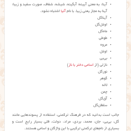
آینا: به معني آیينه؛ آبگينه، شيشه، شفاف، صورت سفيد و زيبا؛
آینا به مجاز یعنی زيبا. با نام
آنیا
اشتباه نشود.
آیناگل
اوغل‌گل
ماه‌گل
طوطی
مروه
اوغل
بی‌بی
نازلی (از
اسامی دختر با ناز
)
نورگل
گوهر
لاله
چمن
آق‌گل
سلطان‌گل
جالب است بدانید که در فرهنگ ترکمنی، استفاده از پسوندهایی مانند
گل، بی‌بی، جان، محمد، بردی، مراد، دولت، قلی بسیار رایج است و
بسیاری از نام‌های ترکمنی ترکیبی با این واژگان و اسامی هستند.