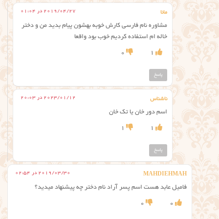
2019/04/27 در 01:04
مانا
مشاوره نام فارسی کارش خوبه بهشون پیام بدید من و دختر
خاله ام استفاده کردیم خوب بود واقعا
0
1
پاسخ
2023/01/12 در 20:03
ناشناس
اسم دور خان یا تک خان
1
1
پاسخ
2019/03/30 در 02:54
MAHDIEHMAH
فامیل عابد هست اسم پسر آراد نام دختر چه پیشنهاد میدید؟
0
0