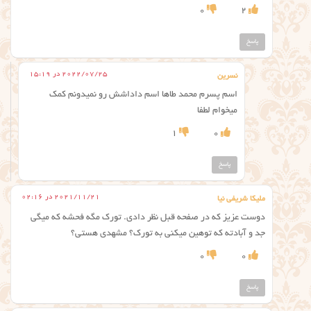
0
2
پاسخ
2022/07/25 در 15:19
نسرین
اسم پسرم محمد طاها اسم داداشش رو نمیدونم کمک
میخوام لطفا
1
0
پاسخ
2021/11/21 در 02:16
ملیکا شریفی نیا
دوست عزیز که در صفحه قبل نظر دادی. تورک مگه فحشه که میگی
جد و آبادته که توهین میکنی به تورک؟ مشهدی هستی؟
0
0
پاسخ