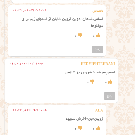
2023/06/01 در 08:49
ناشناس
اسامی شاهان ادوين آروين شايان از اسمهای زیبا برای
دوقلوها
0
0
پاسخ
2019/01/23 در 01:54
HEDYIEHTEHRANI
اسم پسرشبیه شروین جز شاهین
0
0
پاسخ
2019/01/25 در 00:42
ALA
ژوبین«ین»آخرش شبیهه
0
0