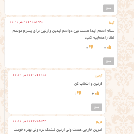
پاسخ
2019/05/30 در 10:26
آیدا
سلام اسمم آیدا هست بین دواسم ایدین وارتین برای پسرم موندم
لطفا راهنماییم کنید
0
0
پاسخ
2021/11/08 در 12:21
آرتین
آرتین و انتخاب کن
1
3
پاسخ
2022/05/22 در 00:10
مریم
ادرین خارجی هست ولی ارتین قشنگ تره ولی بهتره خودت