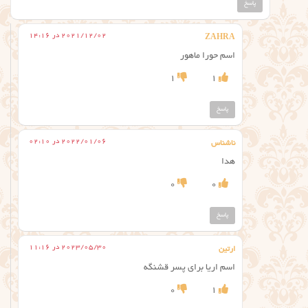
پاسخ
2021/12/02 در 14:16
ZAHRA
اسم حورا ماهور
1
1
پاسخ
2022/01/06 در 02:10
ناشناس
هدا
0
0
پاسخ
2023/05/30 در 11:16
ارتین
اسم اریا برای پسر قشنگه
0
1