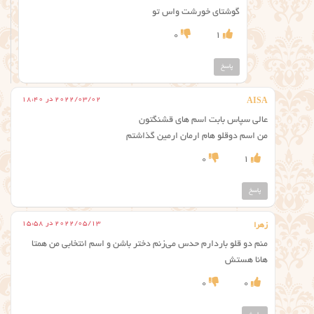
گوشتای خورشت واس تو
0
1
پاسخ
2022/03/02 در 18:40
AISA
عالی سپاس بابت اسم های قشنگتون
من اسم دوقلو هام ارمان ارمین گذاشتم
0
1
پاسخ
2022/05/13 در 15:58
زهرا
منم دو قلو باردارم حدس می‌زنم دختر باشن و اسم انتخابی من همتا
هانا هستش
0
0