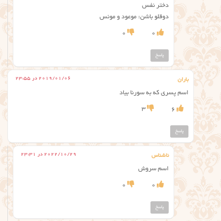
دختر نفس
دوقلو باشن: موعود و مونس
0
0
پاسخ
2019/01/06 در 23:55
باران
اسم پسری که به سورنا بیاد
3
6
پاسخ
2022/10/29 در 23:31
ناشناس
اسم سروش
0
0
پاسخ