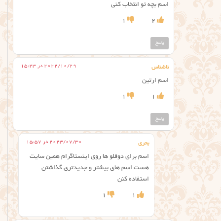
اسم بچه تو انتخاب کنی
1
2
پاسخ
2022/10/29 در 15:23
ناشناس
اسم ارتین
1
1
پاسخ
2023/07/30 در 15:57
بحری
اسم برای دوقلو ها روی اینستاگرام همین سایت
هست اسم های بیشتر و جدیدتری گذاشتن
استفاده کنن
1
1