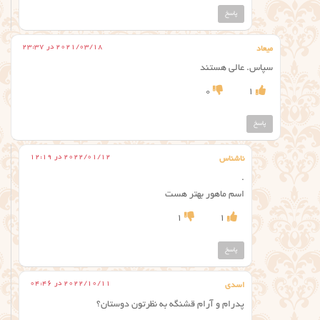
پاسخ
2021/03/18 در 23:37
میعاد
سپاس. عالی هستند
0
1
پاسخ
2022/01/12 در 12:19
ناشناس
.
اسم ماهور بهتر هست
1
1
پاسخ
2022/10/11 در 04:46
اسدی
پدرام و آرام قشنگه به نظرتون دوستان؟