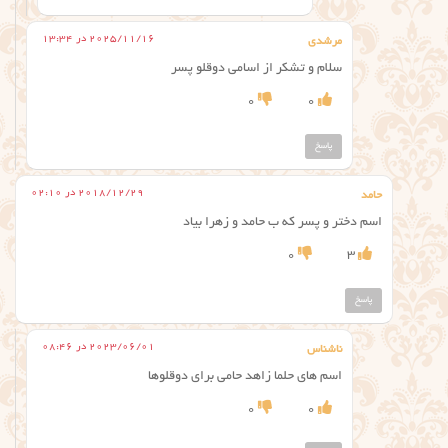
2025/11/16 در 13:34
مرشدی
سلام و تشکر از اسامی دوقلو پسر
0
0
پاسخ
2018/12/29 در 02:10
حامد
اسم دختر و پسر که ب حامد و زهرا بیاد
0
3
پاسخ
2023/06/01 در 08:46
ناشناس
اسم های حلما زاهد حامي برای دوقلوها
0
0