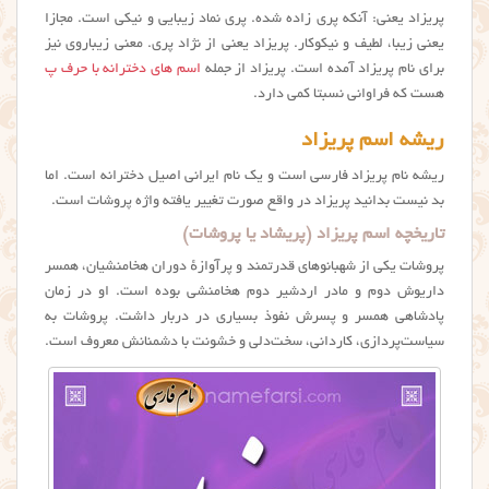
پریزاد یعنی: آنکه پری زاده شده. پری نماد زیبایی و نیکی است. مجازا
یعنی زیبا، لطیف و نیکوکار. پریزاد یعنی از نژاد پری. معنی زیباروی نیز
برای نام پريزاد آمده است. پريزاد از جمله
اسم های دخترانه با حرف پ
هست که فراوانی نسبتا کمی دارد.
ریشه اسم پریزاد
ریشه نام پریزاد فارسی است و یک نام ایرانی اصیل دخترانه است. اما
بد نیست بدانید پریزاد در واقع صورت تغییر یافته واژه پروشات است.
تاریخچه اسم پریزاد (پریشاد یا پروشات)
پروشات یکی از شهبانوهای قدرتمند و پرآوازهٔ دوران هخامنشیان، همسر
داریوش دوم و مادر اردشیر دوم هخامنشی بوده است. او در زمان
پادشاهی همسر و پسرش نفوذ بسیاری در دربار داشت. پروشات به
سیاست‌پردازی، کاردانی، سخت‌دلی و خشونت با دشمنانش معروف است.