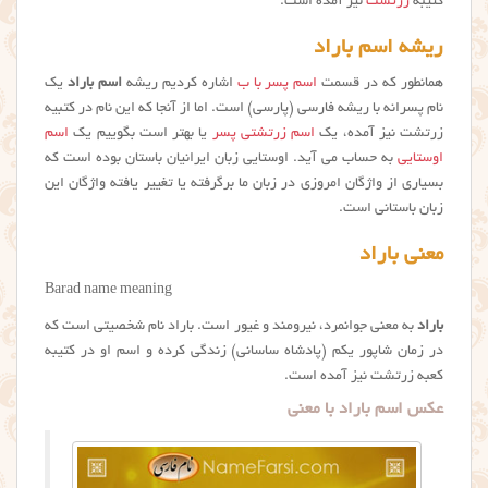
کتیبه
زرتشت
نیز آمده است.
ریشه اسم باراد
همانطور که در قسمت
اسم پسر با ب
اشاره کردیم ریشه
اسم باراد
یک
نام پسرانه با ریشه فارسی (پارسی) است. اما از آنجا که این نام در کتبیه
زرتشت نیز آمده، یک
اسم زرتشتی پسر
یا بهتر است بگوییم یک
اسم
اوستایی
به حساب می آید. اوستایی زبان ایرانیان باستان بوده است که
بسیاری از واژگان امروزی در زبان ما برگرفته یا تغییر یافته واژگان این
زبان باستانی است.
معنی باراد
Barad name meaning
باراد
به معنی جوانمرد، نیرومند و غیور است. باراد نام شخصیتی است که
در زمان شاپور یکم (پادشاه ساسانی) زندگی کرده و اسم او در کتیبه
کعبه زرتشت نیز آمده است.
عکس اسم باراد با معنی