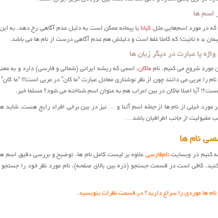
ز اسم ها
 که در مورد اسم‌هایی مثل
کیانا
یا پیمانه ممکن است به دلیل عدم آگاهی رخ دهد. به این ص
پیمان + ه تانیث! که کاملا غلط است و دلیلش هم عدم آگاهی درست از نام ها می باشد.
واژه یا عبارت در دیگر زبان ها
ن مورد شروع می کنیم. نام
ماکان
، اسمی که ریشه ایرانی (شمالی و فارسی) دارد و به معن
م را عربی می دانند چون از نظر نوشتاری معادل عبارت “ما کانَ” در عربی است!!! “ما کان
ت؟! آیا اصلا ماکان در بین اعراب هم به عنوان اسم شناخته می شود؟ مسلما خیر.
 مورد خیلی از نام ها از جمله اسم آتنا و … نیز در بین برخی افراد رایج هست. شاید 
ب مقبولیت از جانب اطرافیان باشد…
ی نام ها
فه کنیم در وبسایت
نام‌فارسی
علاوه بر لیست کامل نام ها، توضیح و بررسی دقیق اسم ها ن
نید. کافی است در قسمت جستجو (ذره بین بالای صفحه)، نام مورد نظر خود را جستجو 
 نام ها موردی را سراغ دارید؟ در قسمت نظرات بنویسید.