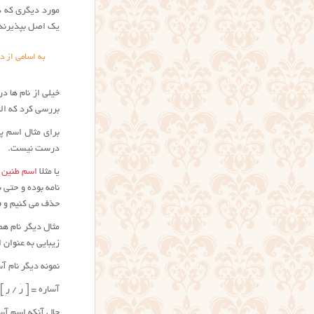
مورد دیگری که در
یک اصل بپذیرند
به اسامی از د
خیلی از نام ها د
بررسی کرد که الب
برای مثال اسم پ
درست نیست.
یا مثلا
اسم طنین
ک
نامه بوده و حتی 
حذف می کنیم و فق
مثال دیگر نام هم
زیبایی به عنوان 
نمونه دیگر نام 
آساره = [ رَ / رِ
حال آنکه اسم آسا