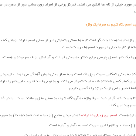
 مورد خیلی از نام ها اتفاق می افتد. تمرکز برخی از افراد روی معانی دور از ذهن در 
:
ید اسم نگاه کنیم نه صرفا یک واژه.
ر واژه نامه دهخدا یا دیگر لغت نامه ها معانی متفاوتی غیر از معنی اسم دارند. زمانی که 
ته از نظر ما خیلی در مورد اسم ها درست نیست.
روا یک نام اصیل پارسی برای دختر به معنی فراغت و آسایش از قدیم بوده و هست، اگ
ه به معنی انعکاس صوت و پژواک است و به مجاز معنی خوش آهنگی می دهد. حال برخی اف
برای کمتر کسی شناخته شده است تمرکز می کنند و به نوعی قصد تخریب این نام را دارند
ط تعابیر منفی از یک واژه را نگه می داریم.
تا هست که اگر از دید صرفا واژه به آن نگاه شود، به معنی مثل و مانند است. اما در گذش
اسم پیدا می کند.
آساره هست.
اسم لری زیبای دخترانه
که در برخی منابع (از جمله لغت نامه دهخدا) به صور
 ] (اِ) حساب. و ظاهراً این صورت تصحیف آمار و آماره است.
ره در لری یعنی ستاره و نامی شناخته شده بین لرزبانان عزیز ایران است.