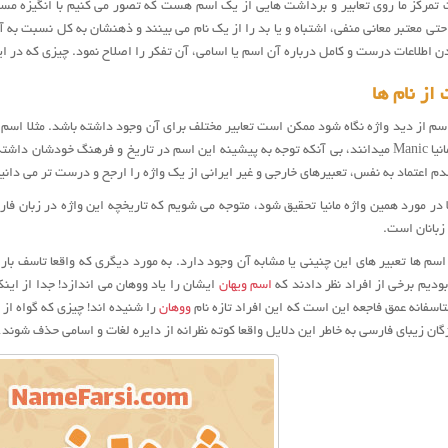
 تمرکز ما روی تعابیر و برداشت هایی از یک اسم هست که تصور می کنیم با انگیزه مسخ
 حتی معتبر معانی منفی، اشتباه و یا بد را از یک نام می بینند و ذهنشان به کل نسبت به
لاعات درست و کامل درباره آن اسم یا اسامی، آن تفکر را اصلاح نمود. چیزی که در این ۱۱ سال هدف اصلی وبسایت و 
از نام ها
سم از دید واژه نگاه شود ممکن است تعابیر مختلف برای آن وجود داشته باشد. مثلا اسم 
معادل سندروم مانیا Manic میدانند، بی آنکه توجه به پیشینه این اسم در تاریخ و فرهنگ خ
اعتماد به نفس، تعبیرهای خارجی و غیر ایرانی از یک واژه را ارجح و درست تر می دانیم
ا در مورد همین واژه مانیا تحقیق شود، متوجه می شویم که تاریخچه این واژه در زبان ف
زبانان است.
اسم ها تعبیر های این چنینی یا مشابه آن وجود دارد. به مورد دیگری که واقعا تاسف با
بودیم برخی از افراد نظر دادند که
اسم ویهان
ایشان را یاد ووهان می اندازد! جدا از این
سفانه عمق فاجعه این است که این افراد تازه نام
ووهان
را شنیده اند! چیزی که گواه از
ان زیبای فارسی به خاطر این دلایل واقعا کوته نظرانه از دایره لغات و اسامی حذف شون