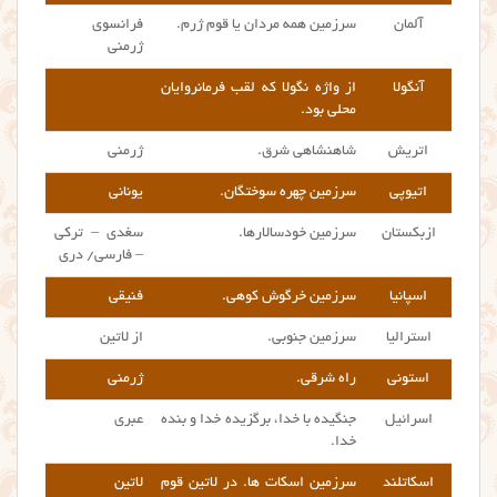
آلمان
سرزمین همه مردان یا قوم ژرم.
فرانسوی
ژرمنی
آنگولا
از واژه نگولا که لقب فرمانروایان
محلی بود.
اتریش
شاهنشاهی شرق.
ژرمنی
اتیوپی
سرزمین چهره سوختگان.
یونانی
ازبکستان
سرزمین خودسالارها.
سغدی – ترکی
– فارسی/ دری
اسپانیا
سرزمین خرگوش کوهی.
فنیقی
استرالیا
سرزمین جنوبی.
از لاتین
استونی
راه شرقی.
ژرمنی
اسرائیل
جنگیده با خدا، برگزیده خدا و بنده
عبری
خدا.
اسکاتلند
سرزمین اسکات ها. در لاتین قوم
لاتین