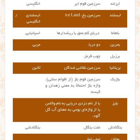
ایرلند
سرزمین قوم ایر
انگلیسی
ایسلند
سرزمین یخ، ice Land
ایسلندی /
انگلیسی
باهاما
دریای کم عمق یا ریشدارها
اسپانیایی
بحرین
دو دریا.
عربی
برزیل
چوب قرمز.
بریتانیا
سرزمین نقاشی شدگان
لاتین
بلژیک
سرزمین قوم بلژ (از اقوام سلتی)،
واژه بلژ احتمالاً به معنی زهدان و
کیسه.
بلیز
یا از نام دزدی دریایی به نام والاس
یا از واژه‌ای بومی به معنای آب گل
آلود.
بنگلادش
ملت بنگال
بنگلادشی
بوتان
تبتی تبار