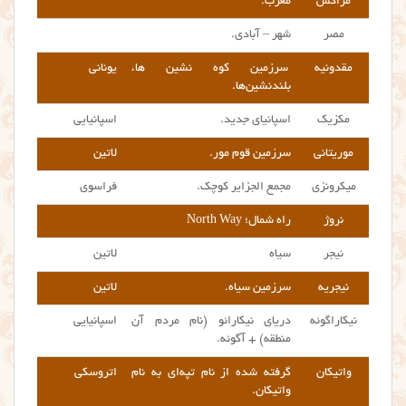
مراکش
مغرب.
مصر
شهر – آبادی.
مقدونیه
سرزمین کوه نشین ها،
یونانی
بلندنشین‌ها.
مکزیک
اسپانیای جدید.
اسپانیایی
موریتانی
سرزمین قوم مور.
لاتین
میکرونزی
مجمع الجزایر کوچک.
فراسوی
نروژ
راه شمال؛ North Way
نیجر
سیاه
لاتین
نیجریه
سرزمین سیاه.
لاتین
نیکاراگوئه
دریای نیکارائو (نام مردم آن
اسپانیایی
منطقه) + آگوئه.
واتیکان
گرفته شده از نام تپه‌ای به نام
اتروسکی
واتیکان.