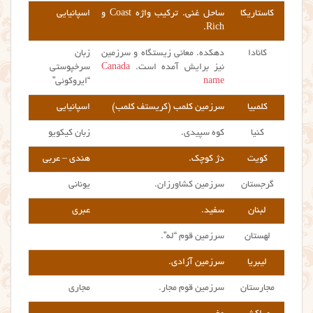
کاستاریکا
ساحل غنی. ترکیب واژه Coast و
اسپانیایی
Rich.
کانادا
دهکده. معانی زیستگاه و سرزمین
زبان
نیز برایش آمده است.
Canada
سرخپوستی
name
“ایروکوئی”
کلمبیا
سرزمین کلمب (
کریستف کلمب
)
اسپانیایی
کنیا
کوه سپیدی.
زبان کیکویو
کویت
دژ کوچک.
هندی – عربی
گرجستان
سرزمین کشاورزان.
یونانی
لبنان
سفید.
عبری
لهستان
سرزمین قوم “له”.
لیبریا
سرزمین آزادی.
مجارستان
سرزمین قوم مجار.
مجاری