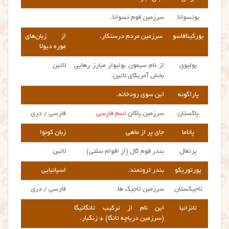
بوتسوانا
سرزمین قوم تسوانا.
بورکینافاسو
سرزمین مردم درستکار.
از زبان‌های
موره دیولا
بولیوی
از نام سیمون بولیوار مبارز رهایی
لاتین
بخش آمریکای لاتین.
پاراگوئه
این سوی رودخانه.
پاکستان
سرزمین پاکان
اسم فارسی
فارسی / دری
پاناما
جای پر از ماهی
زبان کوئِوا
پرتغال
بندر قوم گال (از اقوام سلتی)
لاتین
پورتوریکو
بندر ثروتمند.
اسپانیایی
تاجیکستان
سرزمین تاجیک ها.
فارسی / دری
تانزانیا
این نام از ترکیب تانگانیگا
(سرزمین دریاچه تانگا) + زنگبار.