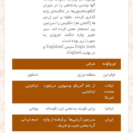
آنها چندین پادشاهی را در دوران
آنگلوساکسون‌ها در انگلستان پایه
گذاری کردند. علاوه بر این ژرمن
ها (آلمانی ها) انگلیس را سرزمین
پیر استعمار معنی کرده اند. سیر
تغییر واژه انگلند امروزی به
صورت زیر بوده است:
Engla londs سپس Englaland و
در نهایت England.
اوروگوئه
شرقی
اوکراین
منطقه مرزی
اسلاوی
ایالات
از نام آمریگو وسپوچی دریانورد
ایتالیایی
متحده
ایتالیایی.
امریکا
ایتالیا
برخی گویند به معنی ایزد گوساله
یونانی
ایران
سرزمین آریایی‌ها٬ برگرفته از واژه
اسم ایرانی
آریا بمعنی نجیب و شریف.