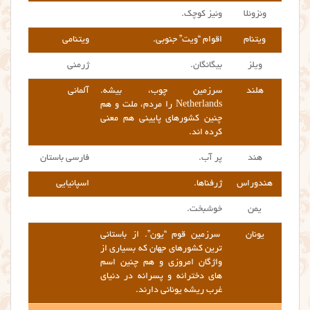
ونزوئلا
ونیز کوچک.
ویتنام
اقوام “ویت” جنوبی.
ویتنامی
ویلز
بیگانگان.
ژرمنی
هلند
سرزمین چوب، بیشه.
آلمانی
Netherlands را مردم، ملت و هم
چنین کشورهای پایینی هم معنی
کرده اند.
هند
پر آب.
فارسی باستان
هندوراس
ژرفناها.
اسپانیایی
یمن
خوشبخت.
یونان
سرزمین قوم “یون”. از باستانی
ترین کشورهای جهان که بسیاری از
واژگان امروزی و هم چنین اسم
های دخترانه و پسرانه در دنیای
غرب ریشه یونانی دارند.