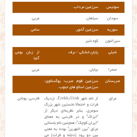
سوئیس
سرزمین مرداب.
سودان
سیاهان.
عربی
سوریه
سرزمین آشور.
سامی
سیرالئون
کوه شیر
شیلی
پایان خشکی – برف.
از زبان بومی
آنجا
صحرا
بیابان.
عربی
صربستان
سرزمین قوم صرب؛ یوگسلاوی:
سرزمین اسلاو های جنوب.
عراق
از نام شهر Erekh/Uruk، نزدیک
فارسی، یونانی
فرات و احتمالاً نخستین شهر بزرگ
سومری. بنابر نظریه‌ای دیگر از
“ایراک” و در فارسی به معنای
“ایران کوچک”؛ همچنین نام باستانی
عراق “بین النهرین” بوده به معنی
بین دو رود (دجله و فرات) می