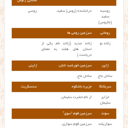
سکایی”راؤش”
روسیه
درخشنده (روس) سفید.
روسی
سفید
(بلاروس)
رومانی
سرزمین رومی ها
زلاند نو
زلاند جدید (زلاند نام یکی از
استان های هلند به معنای
دریاست.)
ژاپن
سرزمین خورشید تابان.
ژاپنی
ساحل عاج
ساحل عاج.
سریلانکا
جزیره باشکوه.
سنسکریت
جزایر
از نام حضرت سلیمان.
سلیمان
سوئد
سرزمین قوم “سوی”
سوازیلند
سرزمین قوم سوازی.