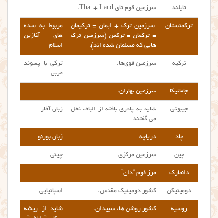
تایلند
سرزمین قوم تای Thai + Land.
ترکمنستان
سرزمین ترک + ایمان = ترکیمان
مربوط به سده
= ترکمان = ترکمن (سرزمین ترک
های آغازین
هایی که مسلمان شده اند).
اسلام
ترکیه
سرزمین قوی‌ها.
ترکی با پسوند
عربی
جامائیکا
سرزمین بهاران.
جیبوتی
شاید به پادری بافته از الیاف نخل
زبان آفار
می گفتند
چاد
دریاچه
زبان بورنو
چین
سرزمین مرکزی
چینی
دانمارک
مرز قوم “دان”
دومینیکن
کشور دومینیک مقدس.
اسپانیایی
روسیه
کشور روشن ها، سپیدان.
شاید از ریشه