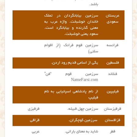
باشد.
عربستان
سرزمین بیابانگردان در تملک
سعودی
خاندان خوشبخت. واژه عرب به
معنی گذرنده و بیابانگرد است.
سعود یعنی خوشبخت.
فرانسه
سرزمین قوم فرانک (از اقوام
سلتی)
فلسطین
یکی از اسامی قدیم رود اردن.
فنلاند
سرزمین قوم “فن”
NameFarsi.com
فیلیپین
از نام پادشاهی اسپانیایی به نام
فیلیپ
قرقیزستان
سرزمین چهل قبیله.
قرقیزی
قزاقستان
سرزمین کوچگران.
قزاقی
قطر
شاید به معنای بارانی.
عربی