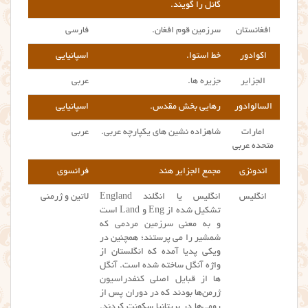
گائل را گویند.
افغانستان
سرزمین قوم افغان.
فارسی
اکوادور
خط استوا.
اسپانیایی
الجزایر
جزیره ها.
عربی
السالوادور
رهایی بخش مقدس.
اسپانیایی
امارات
شاهزاده نشین های یکپارچه عربی.
عربی
متحده عربی
اندونزی
مجمع الجزایر هند
فرانسوی
انگلیس
انگلیس یا انگلند England
لاتین و ژرمنی
تشکیل شده از Eng و Land است
و به معنی سرزمین مردمی که
شمشیر را می پرستند؛ همچنین در
ویکی پدیا آمده که انگلستان از
واژه آنگل ساخته شده است. آنگل
ها از قبایل اصلی کنفدراسیون
ژرمن‌ها بودند که در دوران پس از
رومی‌ها در بریتانیا سکونت کردند.