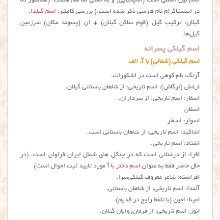
اسم بین المللی است (اسپانیایی) و به معنی طلا هم هست. (همانطور که
در اینستاگرام نام فارسی ذکر شده است.) بررسی کاملتر:
اسم گیلدا
.
گیلان: ترکیب گیل (قوم ساکن گیلان) + ان (پسوند مکان) سرزمین
گیل‌ها.
اسم گیلکی پسرانه
اسم گیلکی (شمالی) با آ، الف
آرنگ: نام کوهی است در اشکورات.
ارغش (ارگاش): اسم تاریخی: از شاهان باستانی گیلان.
اسفار: اسم تاریخی: از سرداران.
اسفان
اسوار: اسفار
اشاکید: اسم تاریخی: از شاهان باستانی است.
اشتاد: اسم تاریخی.
افرا: از درختانی است که در جنگل های شمال ایران فراوان است. (در
حال حاضر فقط به عنوان
اسم دختر با آ
مورد تایید ثبت احوال است)
افراشته: شاعر معروف گیلکی‌سرا.
آلندا: اسم تاریخی: از شاهان باستانی.
امینا: امین (با تلفظ رایج در قدیم).
انوز: اسم تاریخی: از فرمان‌روایان گیلان.