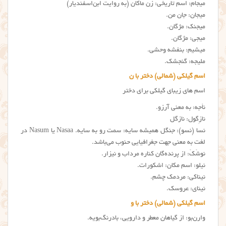
میجام: اسم تاریخی: زن ماکان (به روایت ابن‌اسفندیار)
میجان: جان من.
میجنک: مژگان.
میجی: مژگان.
میشیم: بنفشه وحشی.
ملیجه: گنجشک.
اسم گیلکی (شمالی) دختر با ن
اسم های زیبای گیلکی برای دختر
نأجه: به معنی آرزو.
نازِگول: نازگل
نسا (نسو): جنگل همیشه سایه: سمت رو به سایه. Nasaa یا Nasum در
لغت به معنی جهت جغرافیایی حنوب می‌باشد.
نوشْکْ: از پرنده‌گان کناره مرداب و نیزار.
نیلو: اسم مکان: اشکورات.
نیناکی: مردمک چشم.
نینای: عروسک.
اسم گیلکی (شمالی) دختر با و
وارن‌بو: از گیاهان معطر و دارویی، بادرنگ‌بویه.