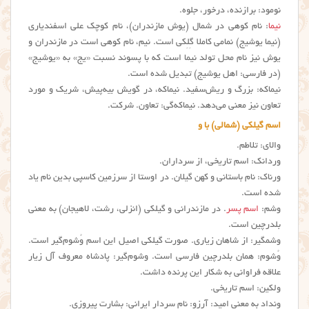
نومود: برازنده، درخور، جلوه.
نیما
: نام کوهی در شمال (یوش مازندران)، نام کوچک علی اسفندیاری
(نیما یوشیج) نمامی کاملا گِلِکی است. نیم، نام کوهی است در مازندران و
یوش نیز نام محل تولد نیما است که با پسوند نسبت «یج» به «یوشیج»
(در فارسی: اهل یوشیج) تبدیل شده است.
نیماکه: بزرگ و ریش‌سفید. نیماکه، در گویش بیه‌پیش، شریک و مورد
تعاون نیز معنی می‌دهد. نیماکه‌گی: تعاون. شرکت.
اسم گیلکی (شمالی) با و
والای: تلاطم.
وردانک: اسم تاریخی، از سرداران.
ورناک: نام باستانی و کهن گیلان. در اوستا از سرزمین کاسپی بدین نام یاد
شده است.
وشم:
اسم پسر
. در مازندرانی و گیلكی (انزلی، رشت، لاهیجان) به معنی
بلدرچین است.
وشمگیر: از شاهان زیاری. صورت گیلکی اصیل این اسم وُشوم‌گیر است.
وُشوم: همان بلدرچین فارسی است. وشوم‌گیر: پادشاه معروف آل زیار
علاقه فراوانی به شکار این پرنده داشت.
ولکین: اسم تاریخی.
ونداد به معنی امید: آرزو: نام سردار ایرانی: بشارت پیروزی.