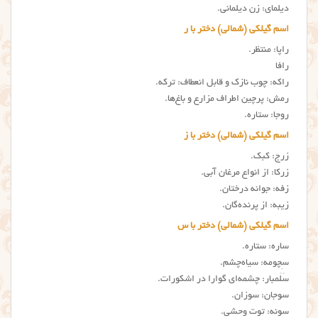
دیلمای: زن دیلمانی.
اسم گیلکی (شمالی) دختر با ر
راپا: منتظر.
رافا
راکه: چوب نازک و قابل انعطاف: ترکه.
رمش: پرچین اطراف مزارع و باغ‌ها.
روجا: ستاره.
اسم گیلکی (شمالی) دختر با ز
زرج: کبک.
زرکا: از انواع مرغان آبی.
زفه: جوانه درختان.
زیبه: از پرنده‌گان.
اسم گیلکی (شمالی) دختر با س
ساره: ستاره.
سِچومه: سیاه‌چشم.
سَلَمبار: چشمه‌ای گوارا در اشکورات.
سوجان: سوزان.
سونه: توت وحشی.