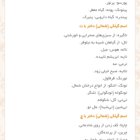
پورسو: پرنور.
پیتونَک: پونه: گیاه معطر.
پیندِره: گیاه دارویی: پنیرک.
اسم گیلکی (شمالی) دختر با ت
تاگیره: از سبزی‌های صحرایی و خورشتی.
تال: از گیاهان شبیه به نیلوفر.
تاله: هوس: میل.
تایه: ابریشم تابیده.
ترمی: مه
تلایه: صبح خیلی زود.
تورنگ: قرقاول.
تونْگْ: النگو: از انواع درختان شمال.
تونگوله (تونگولی): تلنگر.
تی‌تی: گل: شکوفه.
تی‌شین (تی‌شینا): مال تو.
اسم گیلکی (شمالی) دختر با چ
چاپلا: کف زدن از روی شادمانی.
چرین: از پرنده‌گان.