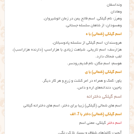
ونداسفان
وهادان
وَهرَز: نام گيلكي. اسم فاتح یمن در زمان انوشیروان.
وهسودان: از شاهان سلسله جستانی.
اسم گیلکی (شمالی) با ه
هروسندان: اسم گيلكي از سلسله پادوسبانان.
هزارَسف: اسم تاریخی. شباهت زیادی با هزاراسپ (دارنده هزاراسب)،
لقب ضحاک دارد.
هوسم: اسم مکان، نام قدیم رودسر.
اسم گیلکی (شمالی) با ی
یاور: کمک و همراه در امر کشت و زرع و هر کار دیگر.
یاجین: دندانه‌های اره و داس.
اسم گیلکی دخترانه
اسم های شمالی (گیلکی) زیبا برای دختر، اسم های دخترانه گیلانی
اسم گیلکی (شمالی) دختر با آ، الف
اسم دختر
گیلکی، معنی اسم
آبچین: کاغذهای شفاف و بسیار نازک رنگی.