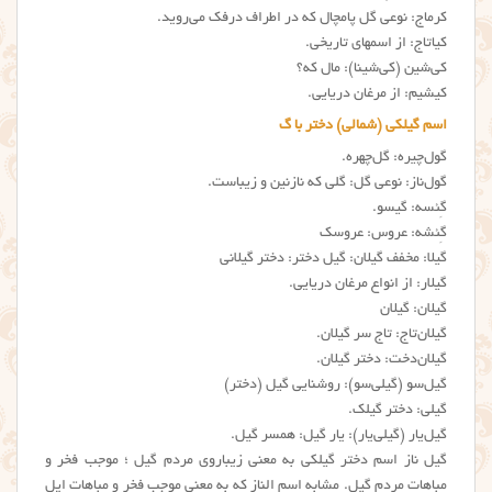
کرماج: نوعی گل پامچال که در اطراف درفک می‌روید.
کیاتاج: از اسمهای تاریخی.
کی‌شین (کی‌شینا): مال که؟
کیشیم: از مرغان دریایی.
اسم گیلکی (شمالی) دختر با گ
گول‌چیره: گل‌چهره.
گول‌ناز: نوعی گل: گلی که نازنین و زیباست.
گِئسه: گیسو.
گِئشه: عروس: عروسک
گیلا: مخفف گیلان: گیل دختر: دختر گیلانی
گیلار: از انواع مرغان دریایی.
گیلان: گیلان
گیلان‌تاج: تاج سر گیلان.
گیلان‌دخت: دختر گیلان.
گیل‌سو (گیلی‌سو): روشنایی گیل (دختر)
گیلی: دختر گیلک.
گیل‌یار (گیلی‌یار): یار گیل: همسر گیل.
گیل ناز اسم دختر گیلکی به معنی زیباروی مردم گیل ؛ موجب فخر و
مباهات مردم گیل. مشابه اسم الناز که به معنی موجب فخر و مباهات ایل