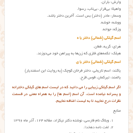
وارش: باران.
واهیلا: بی‌قرار، بی‌تاب، رسوا.
وسمار: مادر (دختر) بس است. آخرین دختر باشد.
ووشه: خوشه.
وزگه: جوانه.
اسم گیلکی (شمالی) دختر با ه
هَرای: گریه، فغان.
هیلَک: تکمه‌های فلزی که زن‌ها به پیراهن خود می‌دوزند.
اسم گیلکی (شمالی) دختر با ی
یاکند: اسم تاریخی، دختر فرخان کوچک (به روایت ابن اسفندیار)
یالمَند: تیرکمان، قوس قزح.
اگر اسم گیلکی زیبایی را می دانید که در لیست اسم های گیلکی دخترانه
و پسرانه نیامده است، آن اسم (اسم ها) را به همراه معنی در قسمت
نظرات درج نمایید تا به لیست اضافه نماییم.
منابع
وبلاگ نام فارسی، نوشته دکتر نیکزاد، مقاله ۱۲۴، آذر ماه ۱۳۹۶
لغت نامه دهخدا
.