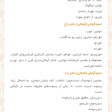
چمپا: از انواع برنج. خوش‌بو.
چولی: چکاوک.
چیره: چهره: رخسار.
چیری: از انواع سهره.
اسم گیلکی (شمالی) دختر با خ
خوجیر: خوب.
خورتاو: مشرق: زمین رو به آفتاب.
خورتو
خورته
خوری‌سو: اسم تاریخی: خواهر امیره ساسان گسکری فرمان‌روای گیلان.
معشوقه و همسر شرفشاه دولایی: شاعر گیلکی‌سرای قرن ۸ ه.ق. نور و
اشعه خورشید.
اسم گیلکی (شمالی) دختر با د
دوجین (دوجینا): دست‌چین، انتخاب. الف پایانی دوجین، به احتمال زیاد
پسوند نسبت است. «ا» یکی از پسوندهای معروف نسبت در گیلکی
است.
دیل‌زنش: مطابق میل و دل‌خواه.
دیل‌سوج: دل‌سوز
دیل‌سوجه