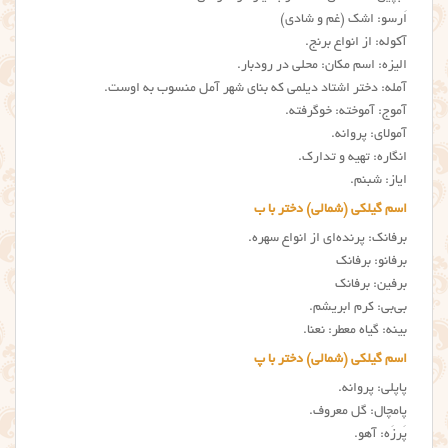
اَرسو: اشک (غم و شادی)
آکوله: از انواع برنج.
الیزه: اسم مکان: محلی در رودبار.
آمله: دختر اشتاد دیلمی که بنای شهر آمل منسوب به اوست.
آموج: آموخته: خوگرفته.
آمولای: پروانه.
انگاره: تهیه و تدارک.
ایاز: شبنم.
اسم گیلکی (شمالی) دختر با ب
برفانک: پرنده‌ای از انواع سهره.
برفانو: برفانک
برفین: برفانک
بی‌بی: کرم ابریشم.
بینه: گیاه معطر: نعنا.
اسم گیلکی (شمالی) دختر با پ
پاپلی: پروانه.
پامچال: گل معروف.
پَرزَه: آهو.