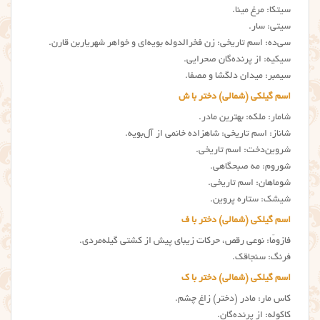
سیتکا: مرغ مینا.
سیتی: سار.
سی‌ده: اسم تاریخی: زن فخرالدوله بویه‌ای و خواهر شهریاربن قارن.
سیکیه: از پرنده‌گان صحرایی.
سیمبر: میدان دلگشا و مصفا.
اسم گیلکی (شمالی) دختر با ش
شامار: ملکه: بهترین مادر.
شاناز: اسم تاریخی: شاهزاده خانمی از آل‌بویه.
شروین‌دخت: اسم تاریخی.
شوروم: مه صبحگاهی.
شوماهان: اسم تاریخی.
شیشک: ستاره پروین.
اسم گیلکی (شمالی) دختر با ف
فازومّا: نوعی رقص، حرکات زیبای پیش از کشتی گیله‌مردی.
فرنگ: سنجاقک.
اسم گیلکی (شمالی) دختر با ک
کاس مار: مادر (دختر) زاغ چشم.
کاکوله: از پرنده‌گان.