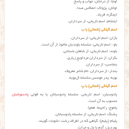
اُوجا: از درحتان: جواب و پاسخ.
اوخان: پژواک: انعکاس صدا.
ایجگره: فریاد.
ایلشام: اسم تاریخی: از سرداران.
اسم گیلکی (شمالی) با ب
بازان: اسم تاریخی: از سرداران.
باو : اسم تاریخی: سلسله باوندیان مأخوذ از آن است.
باوند: اسم تاریخی: از شاهان باستانی.
بکران: از سرداران مرداویج زیاری.
بنجاسپ: از سرداران.
بُندار: از سرداران. نام شاعر معروف.
بویه: پدر موسس سلسله ال‌بویه.
اسم گیلکی (شمالی) با پ
پادوسبان: اسم تاریخی. سلسله پادوسبانان یا به قولی
پادسوبانیان
منسوب به آن است.
پاموج: راه‌پیما. هم‌پا.
پشنگ: اسم تاریخی، از سلسله پادوسبانان.
پلیام (پلیم): گیاهی که در اطراف رشت «شوند» گویند.
پوردیل: آدم با دل و جرأت.