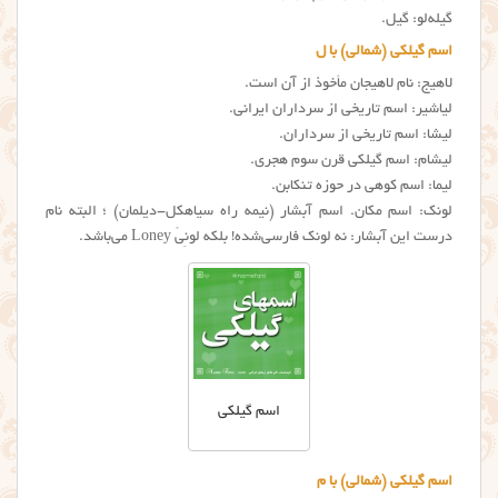
گیله‌لو: گیل.
اسم گیلکی (شمالی) با ل
لاهیج: نام لاهیجان مأخوذ از آن است.
لیاشیر: اسم تاریخی از سرداران ایرانی.
لیشا: اسم تاریخی از سرداران.
لیشام: اسم گيلكي قرن سوم هجری.
لیما: اسم کوهی در حوزه تنکابن.
لونک: اسم مکان. اسم آبشار (نیمه راه سیاهکل-دیلمان) ؛ البته نام
درست این آبشار: نه لونک فارسی‌شده! بلکه لونِیْ Loney می‌باشد.
اسم گیلکی
اسم گیلکی (شمالی) با م