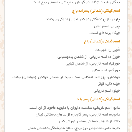
جیگلی: فریاد. ژِگِله، در گویش بیه‌پیشی به معنی جیغ است.
اسم گیلکی (شمالی) پسرانه با چ
چارخو: از پرنده‌گانی که کنار نیزار زنده‌گی می‌کنند.
چیران: اسم مکان
چیکا: پرنده‌ای است.
اسم گیلکی (شمالی) با خ
خُجیران: خوب‌ها.
خورزاد: اسم تاریخی: از شاهان پادوسبانی.
خورکیا: اسم تاریخی: از شاهان کیایی.
خورگام: اسم مکان.
خوندش: پژواک: انعکاس صدا. باید از مصدر خؤندن (خواندن) باشد.
خؤنده‌گی: آواز
خیلو: اسم تاریخی.
اسم گیلکی (شمالی) پسر با د
دابو: اسم تاریخی: سلسله دابوان یا دابویه مأخوذ از آن است.
دابویه: اسم تاریخی: پسر گاوباره از شاهان باستانی گیلان.
داتا: از شاهان باستانی معاصر کورش کبیر.
داره: داس مخصوص درو برنج. سلاح همیشه‌گی دهقانان شمال.