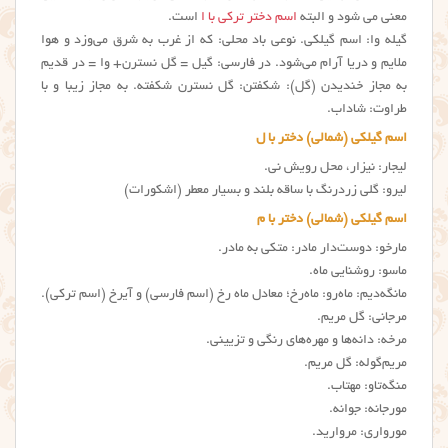
معنی می شود و البته
اسم دختر ترکی با ا
است.
گیله وا: اسم گیلکی. نوعی باد محلی: كه از غرب به شرق می‌وزد و هوا
ملایم و دریا آرام می‌شود. در فارسی: گیل = گل نسترن+ وا = در قدیم
به مجاز خندیدن (گل): شكفتن: گل نسترن شكفته. به مجاز زیبا و با
طراوت: شاداب.
اسم گیلکی (شمالی) دختر با ل
لیجار: نیزار، محل رویش نی.
لیرو: گلی زردرنگ با ساقه بلند و بسیار معطر (اشکورات)
اسم گیلکی (شمالی) دختر با م
مارخو: دوست‌دار مادر: متکی به مادر.
ماسو: روشنایی ماه.
مانگه‌دیم: ماه‌رو: ماه‌رخ؛ معادل ماه رخ (اسم فارسی) و آیرخ (اسم ترکی).
مرجانی: گل مریم.
مرخه: دانه‌ها و مهره‌های رنگی و تزیینی.
مریم‌گوله: گل مریم.
منگه‌تاو: مهتاب.
مورجانه: جوانه.
مورواری: مروارید.