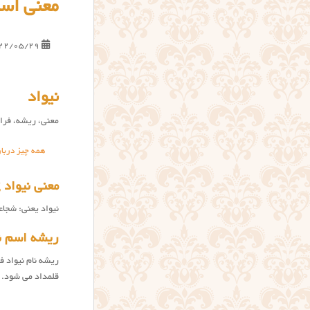
معنی اسم
22/05/29
نیواد
معنی، ریشه، فراو
همه چیز دربار
معنی نیواد Nivad name meaning
نیواد یعنی: شجاع
ریشه اسم ن
ریشه نام نیواد 
قلمداد می شود.