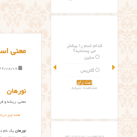
کدام اسم را بیشتر
معنی اسم
می پسندید؟
سلین
22/08/07
گلاریس
مشاهده نتیجه
نورهان
معنی، ریشه و فرا
همه چیز دربا
نورهان
یک نام دخ
شما هم بین دو یا چند نام