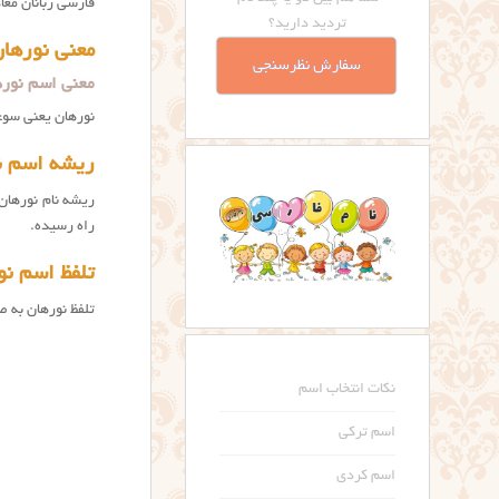
فارسی زبانان معا
تردید دارید؟
معنی نورها
سفارش نظرسنجی
معنی اسم نورهان چیست؟ g
نورهان یعنی سوغا
ریشه اسم ن
ریشه نام نورها
راه رسیده.
تلفظ اسم نو
تلفظ نورهان به صورت Norahan است. صدای اُ کوتاه بعد از “ن” و فتحه روی “ر”. ممکن است مثل و
نکات انتخاب اسم
اسم ترکی
اسم کردی