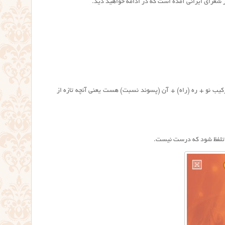
از شعرای ایرانی آمده است که در ادامه خواهید دید.
رکیب نو + ره (راه) + آن (پسوند نسبت) هست یعنی آنچه تازه از