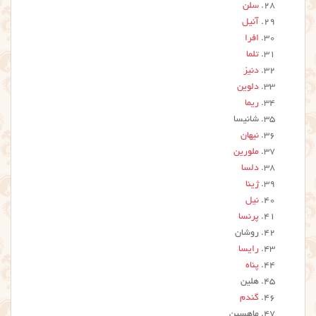
سلن
آنیل
افرا
تلما
دنیز
دلوین
ریما
شانیسا
نیهان
ملورین
دلسا
ژینا
نیل
پرنسا
روشان
رایسا
پناه
هلین
گندم
ماهسین