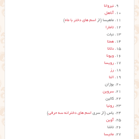
نیروانا
آناهل
ماهیسا (از
اسم های دختر با ماه
)
تامارا
نبات
همتا
دلانا
ویونا
رویسا
رز
النا
بوژان
سروین
کالین
رونیا
یاس (از سری
اسم های دخترانه سه حرفی
)
آوین
تاشا
مانیسا