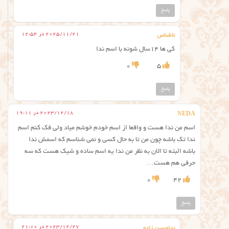
پاسخ
2025/11/21 در 12:54
ناشناس
کی ها 14سال شونه با اسم ندا
0
5
پاسخ
2023/12/18 در 19:11
NEDA
اسم من ندا هست و واقعا از اسم خودم خوشم میاد ولی فک کنم اسم
ندا تک باشه چون من تا به حال کسی و نمی شناسم که اسمش ندا
باشه البته تا الان به نظر من ندا یه اسم ساده و شیک هست که سه
حرفی هم هست…
0
42
پاسخ
2023/12/27 در 21:00
نداحسین زاده