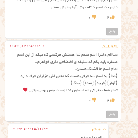
اسم زیبای من ندا هستش و خیلی خیلی خیلی این اسم رو دوست
دارم یک اسم کوتاه خوش آوا و خوش معنی
0
2
پاسخ
2025/09/10 در 01:20
.NEDAM.
سلااام دخترا اسم منمم ندا هستش هرکسی که میگه از این اسم
متنفره باید بگم که سلیقه ی افتضاحی داری خواهرم..
تمام اسم ها قشنگ هستن.
{ندا} یه اسم سه حرفی هست که معنی اش هزاران حرف دارد
{آواز}{فریاد}{صدا} {بانگ}
تمام شما دخترانی که اسمتون ندا هست بوس بوس بهتون
0
6
پاسخ
2025/12/23 در 01:03
ندا هستم