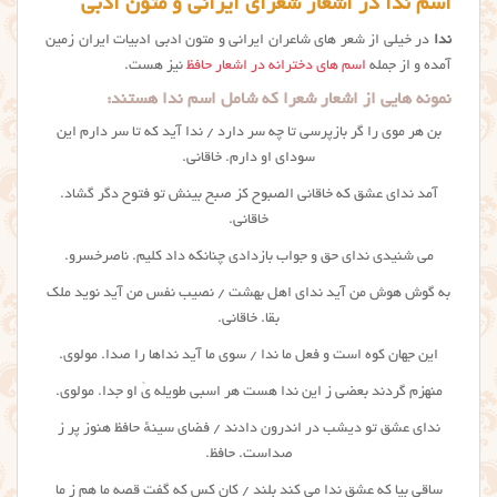
اسم ندا در اشعار شعرای ایرانی و متون ادبی
ندا
در خیلی از شعر های شاعران ایرانی و متون ادبی ادبیات ایران زمین
آمده و از جمله
اسم های دخترانه در اشعار حافظ
نیز هست.
نمونه هایی از اشعار شعرا که شامل
اسم ندا
هستند:
بن هر موی را گر بازپرسی تا چه سر دارد / ندا آید که تا سر دارم این
سودای او دارم. خاقانی.
آمد ندای عشق که خاقانی الصبوح کز صبح بینش تو فتوح دگر گشاد.
خاقانی.
می شنیدی ندای حق و جواب بازدادی چنانکه داد کلیم. ناصرخسرو.
به گوش هوش من آید ندای اهل بهشت / نصیب نفس من آید نوید ملک
بقا. خاقانی.
این جهان کوه است و فعل ما ندا / سوی ما آید نداها را صدا. مولوی.
منهزم گردند بعضی ز این ندا هست هر اسبی طویله یْ او جدا. مولوی.
ندای عشق تو دیشب در اندرون دادند / فضای سینهٔ حافظ هنوز پر ز
صداست. حافظ.
ساقی بیا که عشق
ندا
می کند بلند / کان کس که گفت قصه ما هم ز ما