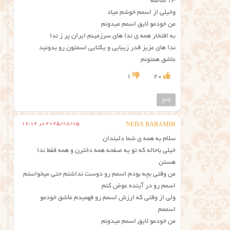
۱۳ سالمه
وخیلی از اسمم خوشم میاد
من خودمو لایق اسمم میدونم
به افتخار همه ی ندا های سرزمینم ایران پر ز ندا
ندا های عزیز قدر زیبایی و یکتایی اسمتون رو بدونید
عاشق همتونم
1
20
پاسخ
2025/08/05 در 17:12
NEDA BABAMIR
سلام به همه ی شما دلبندان
خیلی باحاله که تو یه صفحه همه دخترن و همه فقط ندا
هستن
من وقتی بچه بودم اسمم رو دوست نداشتم حتی میخواستم
اسمم رو در آینده عوض کنم
ولی از وقتی که ارزش اسمم رو فهمیدم عاشق خودمو
اسممم
من خودمو لایق اسمم میدونم