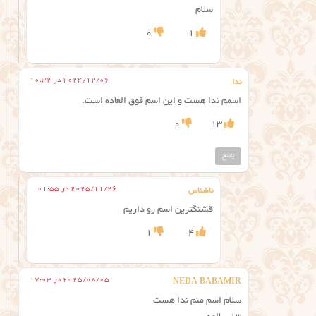
سلام
0
1
2024/12/06 در 10:32
ندا
اسمم ندا هست و این اسم فوق العاده است.
0
13
پاسخ
2025/11/26 در 01:55
ناشناس
قشنگترین اسم رو داریم
1
4
2025/08/05 در 17:03
NEDA BABAMIR
سلام اسم منم ندا هست