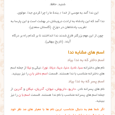
شنید. حافظ.
این ندا آمد به موسی از خدا / بندهٔ ما را چرا کردی جدا. مولوی.
ندا آمد که این پادشاه به ارادت درویشان در بهشت است و این پارسا به
تقریب پادشاهان در دوزخ. (گلستان سعدی).
چون از این مهم بزرگتر فارغ شدند ندا انداختند تا بر کدام راه بر درگاه
آیند. (تاریخ بیهقی).
اسم های مشابه ندا
اسم دختر که به ندا بیاد
نام های دخترانه
سبا
،
نادیا
،
دنیا
،
دینا
،
دیانا
،
نورا
، نیکی و
نیلا
از جمله اسم
های دخترانه متناسب با ندا هستند. قسمت
اسم دختر با ن
را نیز ببینید.
اسم پسر که به ندا بیاد
نام های پسرانه نادر،
داریو
،
داریوش
،
نیوان
،
آدریان
،
نیکان
و
آدرین
از
جمله اسم های پسرانه متناسب با نام ندا هستند. قسمت
اسم با ن
را نیز
ببینید.
اگر شما هم به دنبال متناسب ترین نام ها با معیار های مد نظر خود