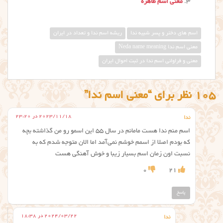
معنی اسم طاهره
اسم های دختر و پسر شبیه ندا
ریشه اسم ندا و تعداد در ایران
معنی اسم ندا Neda name meaning
معنی و فراوانی اسم ندا در ثبت احوال ایران
105 نظر برای “معنی اسم ندا”
2023/11/18 در 23:20
ندا
اسم منم ندا هست مامانم در سال ۵۵ این اسمو رو من گذاشته بچه
که بودم اصلا از اسمم خوشم نمی‌آمد اما الان متوجه شدم که به
نسبت اون زمان اسم بسیار زیبا و خوش آهنگی هست
0
21
پاسخ
2024/03/22 در 18:38
ندا