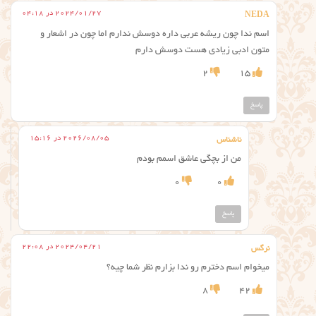
2024/01/27 در 04:18
NEDA
اسم ندا چون ریشه عربی داره دوسش ندارم اما چون در اشعار و
متون ادبی زیادی هست دوسش دارم
2
15
پاسخ
2026/08/05 در 15:16
ناشناس
من از بچگی عاشق اسمم بودم
0
0
پاسخ
2024/04/21 در 22:08
نرگس
میخوام اسم دخترم رو ندا بزارم نظر شما چیه؟
8
42