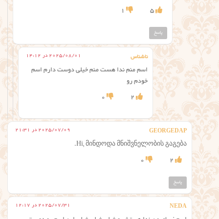
1
5
پاسخ
2025/08/01 در 14:12
ناشناس
اسم منم ندا هست منم خیلی دوست دارم اسم
خودم رو
0
2
2025/07/09 در 21:31
GEORGEDAP
Hi, მინდოდა მნიშვნელობის გაგება.
0
2
پاسخ
2025/07/31 در 12:17
NEDA