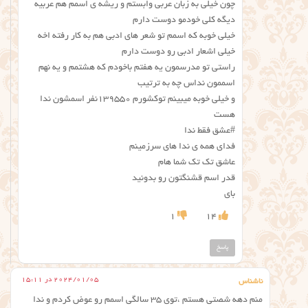
چون خیلی به زبان عربی وابستم و ریشه ی اسمم هم عربیه
دیگه کلی خودمو دوست دارم
خیلی خوبه که اسمم تو شعر های ادبی هم به کار رفته اخه
خیلی اشعار ادبی رو دوست دارم
راستی تو مدرسمون یه هفتم باخودم که هشتمم و یه نهم
اسممون نداس چه به ترتیب
و خیلی خوبه میبینم توکشورم ۱۳۹۵۵۰نفر اسمشون ندا
هست
#عشق فقط ندا
فدای همه ی ندا های سرزمینم
عاشق تک تک شما هام
قدر اسم قشنگتون رو بدونید
بای
1
14
پاسخ
2024/01/05 در 15:11
ناشناس
منم دهه شصتی هستم ،توی ۳۵ سالگی اسمم رو عوض کردم و ندا