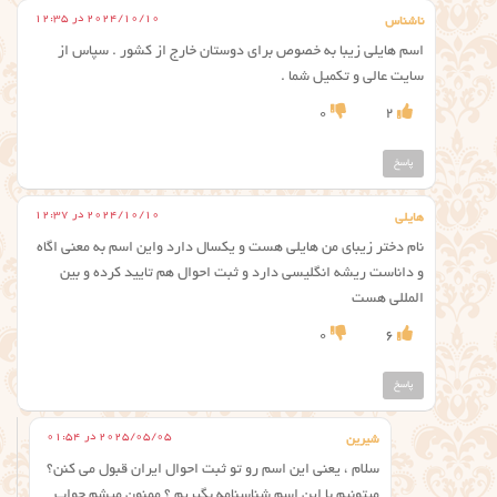
2024/10/10 در 12:35
ناشناس
اسم هایلی زیبا به خصوص برای دوستان خارج از کشور . سپاس از
سایت عالی و تکمیل شما .
0
2
پاسخ
2024/10/10 در 12:37
هایلی
نام دختر زیبای من هایلی هست و یکسال دارد واین اسم به معنی اگاه
و داناست ریشه انگلیسی دارد و ثبت احوال هم تایید کرده و بین
المللی هست
0
6
پاسخ
2025/05/05 در 01:54
شیرین
سلام ، یعنی این اسم رو تو ثبت احوال ایران قبول می کنن؟
میتونیم با این اسم شناسنامه بگیریم ؟ ممنون میشم جواب