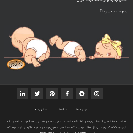
اسامی جدید و نوساخته ثبت احوال
اسم جدید پسر با آ
درباره ما
تبلیغات
تماس با ما
فعالیت نام‌فارسی از سال 1388 آغاز شده است. طبق ماده 12 فصل سوم قانون جرائم رایانه
ای، هرگونه کپی برداری از مطالب وبسایت نام‌فارسی ممنوع بوده و پیگرد قانونی دارد. پوسته