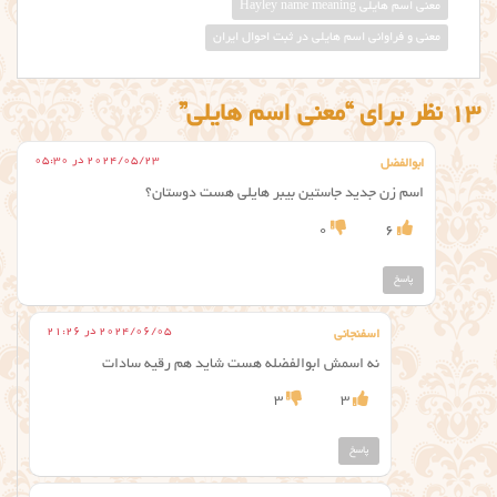
معني اسم هايلي Hayley name meaning
معنی و فراوانی اسم هایلی در ثبت احوال ایران
13 نظر برای “معنی اسم هایلی”
2024/05/23 در 05:30
ابوالفضل
اسم زن جدید جاستین بیبر هایلی هست دوستان؟
0
6
پاسخ
2024/06/05 در 21:26
اسفنجانی
نه اسمش ابوالفضله هست شاید هم رقیه سادات
3
3
پاسخ