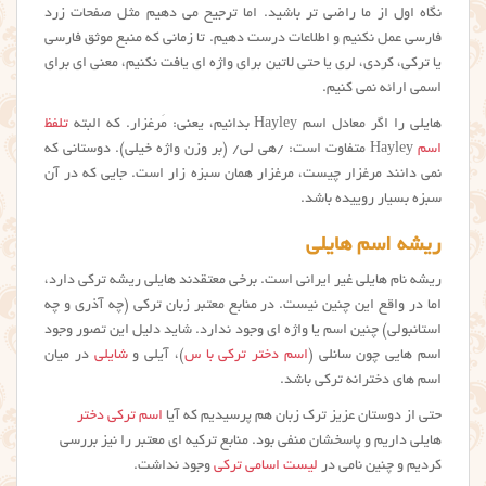
نگاه اول از ما راضی تر باشید. اما ترجیح می دهیم مثل صفحات زرد
فارسی عمل نکنیم و اطلاعات درست دهیم. تا زمانی که منبع موثق فارسی
یا ترکی، کردی، لری یا حتی لاتین برای واژه ای یافت نکنیم، معنی ای برای
اسمی ارائه نمی کنیم.
هایلی را اگر معادل اسم Hayley بدانیم، یعنی: مَرغزار. که البته
تلفظ
اسم
Hayley متفاوت است: /هی لی/ (بر وزن واژه خیلی). دوستانی که
نمی دانند مرغزار چیست، مرغزار همان
سبزه زار است. جایی که در آن
سبزه بسیار روییده باشد.
ریشه اسم هایلی
ریشه نام هایلی غیر ایرانی است. برخی معتقدند هايلي ریشه ترکی دارد،
اما در واقع این چنین نیست. در منابع معتبر زبان ترکی (چه آذری و چه
استانبولی) چنین اسم یا واژه ای وجود ندارد. شاید دلیل این تصور وجود
اسم هایی چون سانلی (
اسم دختر ترکی با س
)، آیلی و
شایلی
در میان
اسم های دخترانه ترکی باشد.
حتی از دوستان عزیز ترک زبان هم پرسیدیم که آیا
اسم ترکی دختر
هايلي داریم و پاسخشان منفی بود. منابع ترکیه ای معتبر را نیز بررسی
کردیم و چنین نامی در
لیست اسامی ترکی
وجود نداشت.