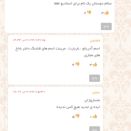
سلام دوستان یک نام برای استادیو لطفا
2
3
پاسخ
2024/03/05 در 14:44
ناشناس
اسم آدریانو ، باربارت ، مرینت اسم های قشنگ دختر شاخ
های مجازی
4
3
پاسخ
2024/05/30 در 17:06
سایان
ماسازوژان
ایده ی جدید هیچ کس ندیده
5
0
پاسخ