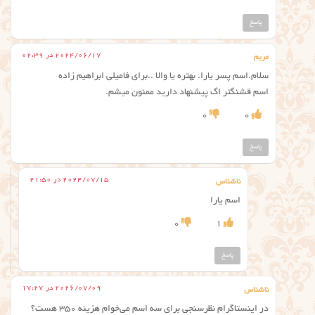
پاسخ
2024/06/17 در 02:39
مریم
سلام.اسم پسر یارا. بهتره یا والا ..برای فامیلی ابراهیم زاده
اسم قشنگتر اگ پیشنهاد دارید ممنون میشم.
0
0
پاسخ
2024/07/15 در 21:50
ناشناس
اسم یارا
0
1
پاسخ
2026/07/09 در 17:27
ناشناس
در اینستاگرام نظرسنجی برای سه اسم می‌خوام هزینه ۳۵۰ هست؟