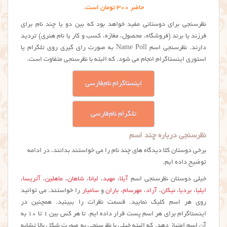
حاضر 300 تومان است.
نظرسنجی برای دوستانی مفید خواهد بود که بین دو یا چند نام برای
فرزند یا برند (فروشگاه، محصول، مغازه، کسب و کار یا نام هنری) تردید
دارند. نظرسنجی اسم Name Poll به صورت رای گیری روی تلگرام یا
استوری اینستاگرام انجام می شود. که البته با نظرسنجی متفاوت است.
اینستاگرام نام‌فارسی
تلگرام نام‌فارسی
نظرسنجی درباره چند اسم
برخی دوستان کلا دیدگاه های چند نام را می خواستند بدانند، در ادامه
توضیح داده ایم.
خیلی دوستان نظرسنجی اسم
آیلا
،
مهبد
،
لیانا
،
شاهان
،
ماهلین
،
آتریسا
،
ایلیا
،
بردیا
،
نیکان
،
آراد
،
مهرسام
،
باران
و
سامیار
را خواستند. می توانید
روی هر اسم کلیک نمایید. قسمت نظرات را ببینید. همچنین در
اینستاگرام برای هر اسم پست قرار داده ایم. تا هر کس بین ۱ تا ۱۰ به
آن اسم امتیاز دهد. که البته خیلی با نظرسنجی به صورت شکل بالا تشابه