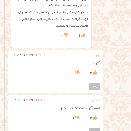
خودش هم معنیش قشنگه
»» در نظرسنجی های تلگرام همین سایت هم رای
خوب گرفته است قسمت نظرسنجی اسم دختر
همین سایت رو ببینید
0
1
2024/03/16 در 13:57
بهار
آتوسا
2
2
پاسخ
2024/05/30 در 17:04
سایان
اسم آنوشا قشنگ تره عزیزم
1
2