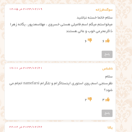
2024/02/09 در 12:05
سوگندفرزانه
سلام خانما خسته نباشید
میخواستم میگم اسم فامیلی هستی خسروی ، مهلاسعدپور، یگانه زهرا
ذاکرمحرمی خوب و عالی هستند
6
6
پاسخ
2024/02/21 در 17:10
ناشناس
سلام
نظرسنجی اسم روی استوری اینستاگرام و تلگرام namefarsi انجام می
شود؟
2
4
پاسخ
2024/02/22 در 22:02
یکتا