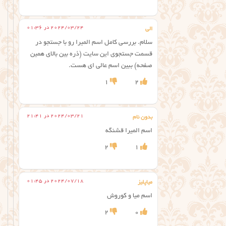
2024/03/24 در 01:36
الی
سلام. بررسی کامل اسم المیرا رو با جستجو در
قسمت جستجوی این سایت (ذره بین بالای همین
صفحه) ببین اسم عالی ای هست.
1
2
2024/03/21 در 21:41
بدون نام
اسم المیرا قشنگه
2
1
2024/07/18 در 01:45
میاپلیز
اسم میا و کوروش
2
0