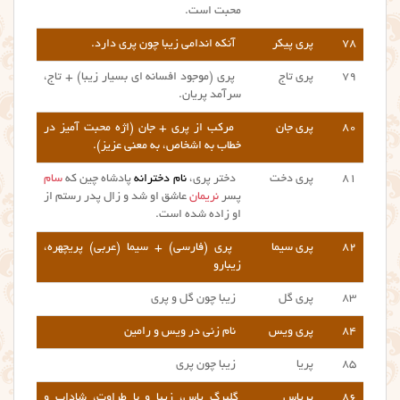
محبت است.
۷۸
پری پیکر
آنکه اندامی زیبا چون پری دارد.
۷۹
پری تاج
پری (موجود افسانه ای بسیار زیبا) + تاج،
سرآمد پریان.
۸۰
پری جان
مرکب از پری + جان (اژه محبت آمیز در
خطاب به اشخاص، به معنی عزیز).
۸۱
پری دخت
دختر پری،
نام دخترانه
پادشاه چین که
سام
پسر
نریمان
عاشق او شد و زال پدر رستم از
او زاده شده است.
۸۲
پری سیما
پری (فارسی) + سیما (عربی) پریچهره،
زیبارو
۸۳
پری گل
زیبا چون گل و پری
۸۴
پری ویس
نام زنی در ویس و رامین
۸۵
پریا
زیبا چون پری
۸۶
پریاس
گلبرگ یاس، زیبا و با طراوت، شاداب و