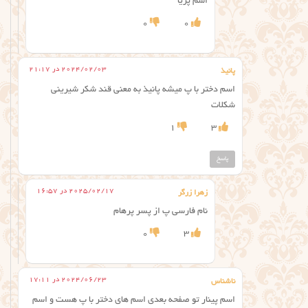
اسم پریا
0
0
2024/02/03 در 21:17
پانیذ
اسم دختر با پ میشه پانیذ به معنی قند شکر شیرینی
شکلات
1
3
پاسخ
2025/02/17 در 16:57
زهرا زرگر
نام فارسی پ از پسر پرهام
0
3
2024/06/23 در 17:11
ناشناس
اسم پینار تو صفحه بعدی اسم های دختر با پ هست و اسم