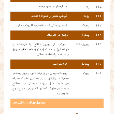
۱۱۵
پونا
در گویش سمنان پونه.
۱۱۶
پونه
گیاهی معطر از خانواده نعناع.
۱۱۷
پیچک
گیاهی زینتی که ساقه ای بالا رونده دارد.
۱۱۸
پیدرا
رودی در امریکا.
۱۱۹
پیروزدخت
مرکب از پیروز (فاتح یا فرخنده یا
خوشحال) + دخت (دختر)،
نام دختر
فیروز
پسر قباد پادشاه ساسانی.
۱۲۰
پیمانه
جام شراب.
۱۲۱
پیوند
پیوسته بودن دو یا چند کس یا چیز به هم.
معمولا با واژگان با بار معنایی مثبت همراه
می شود. مثل پیوند دوستی یا اصطلاح
پیوندتان مبارک که تبریک برای ازدواج زوج
ها هست.
www.NameFarsi.com