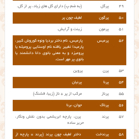
۴۹
پرگل
(به ضم پ) دارای گل های زیاد، پر از گل.
۵۰
پرگون
لطیف چون پر
۵۱
پرمون
زینت و آرایش.
۵۲
پرمیس
پارمیس
،
نام دختر
بردیا ونوه کوروش کبیر،
پارمیدا تغییر یافته نام اوستایی پرومیثه یا
پرومیزد و به معنی بانوی دانا دانشمند یا
بانوی پر مهر است.
۵۳
پرن
پروین
۵۴
پرنا
پرنیان
۵۵
پرناز
مرکب از پر + ناز (زیبا، قشنگ)
۵۶
پرناک
جوان، برنا
۵۷
پرند
پرن، پارچه ابریشمی بدون نقش ونگار،
حریر ساده
۵۸
پرندخت
دختر لطیف چون پرند (پرند = پارچه از