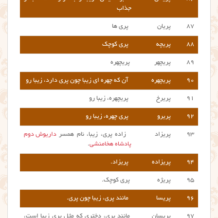
جذاب
۸۷
پریان
پری ها
۸۸
پریچه
پری کوچک
۸۹
پریچهر
پریچهره
۹۰
پریچهره
آن که چهره ای زیبا چون پری دارد، زیبا رو
۹۱
پریرخ
پریچهره، زیبا رو
۹۲
پریرو
پری چهره، زیبا رو
۹۳
پریزاد
زاده پری، زیبا، نام همسر
داریوش دوم
پادشاه هخامنشی
.
۹۴
پریزاده
پریزاد.
۹۵
پریژه
پری کوچک.
۹۶
پریسا
مانند پری، زیبا چون پری.
۹۷
پریسان
مانند پری، دختری که مثل پری زیبا است،