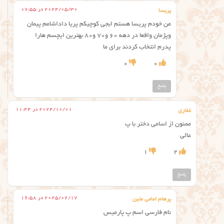
2024/05/30 در 07:55
پریسا
من خودم پریسا هستم ابجی کوچیکم پریا داداشامم پیمان
وپژمان واقعا در دهه ۶۰ و۷۰ و۸۰ بهترین ایچسم هارا
پدرم انتخاب کردند برای ما
0
0
پاسخ
2024/10/01 در 11:44
غفاری
ممنون از اسامی دختر با پ
عالی
1
2
پاسخ
2025/02/17 در 16:58
پرهام امامی متین
نام فارسی اسم پ پارمیس