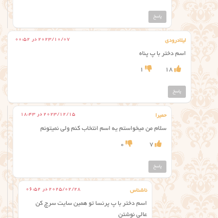
پاسخ
2023/10/07 در 00:52
لیلادرودی
اسم دختر با پ پناه
1
18
پاسخ
2023/12/15 در 18:43
حمیرا
سلام من میخواستم یه اسم انتخاب کنم ولی نمیتونم
0
7
پاسخ
2025/02/28 در 06:52
ناشناس
اسم دختر با پ پرنسا تو همین سایت سرچ کن
عالی نوشتن