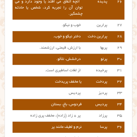
۲۶
پدیده
آنچه اتفاق می افتد یا وجود دارد و می
توان آن را تجربه کرد، شخص یا حادثه
چشمگیر.
۲۷
پرارین
خوب و نیکو.
۲۸
پرارین دخت
دختر نیکو و خوب.
۲۹
پربها
با ارزش، قیمتی، ارزشمند.
۳۰
پرتو
درخشش، تلألو.
۳۱
پرخیده
از لغات اساطیری است.
۳۲
پردخت
یا مخفف پریدخت
۳۳
پردیز
پردیس
۳۴
پردیس
فردوس، باغ، بستان
۳۵
پرزاد
پر + زاد (زاده)، مخفف پری زاده
۳۶
پرسا
نرم و لطیف مانند پر