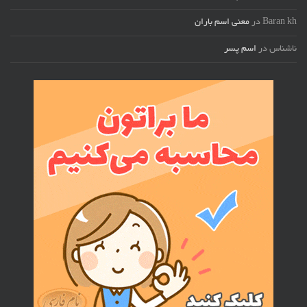
Baran kh
در
معنی اسم باران
ناشناس
در
اسم پسر