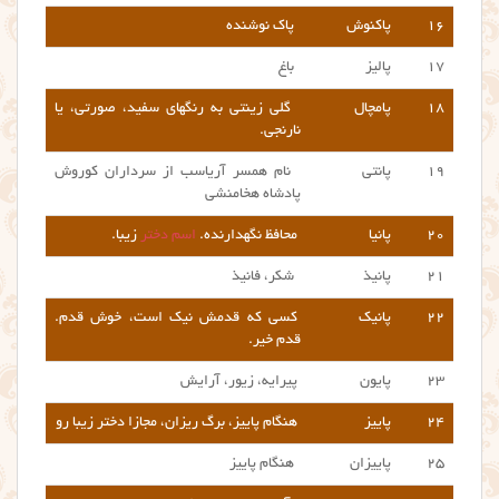
۱۶
پاکنوش
پاک نوشنده
۱۷
پالیز
باغ
۱۸
پامچال
گلی زینتی به رنگهای سفید، صورتی، یا
نارنجی.
۱۹
پانتی
نام همسر آریاسب از سرداران کوروش
پادشاه هخامنشی
۲۰
پانیا
محافظ نگهدارنده.
اسم دختر
زیبا.
۲۱
پانیذ
شکر، فانیذ
۲۲
پانیک
کسی که قدمش نیک است، خوش قدم.
قدم خیر.
۲۳
پایون
پیرایه، زیور، آرایش
۲۴
پاییز
هنگام پاییز، برگ ریزان، مجازا دختر زیبا رو
۲۵
پاییزان
هنگام پاییز