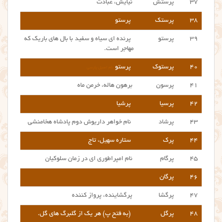
۳۷
پرستش
نیایش، عبادت
۳۸
پرستک
پرستو
۳۹
پرستو
پرنده ای سیاه و سفید با بال های باریک که
مهاجر است.
۴۰
پرستوک
پرستو
نام اصیل پارسی
۴۱
پرسون
برهون هاله، خرمن ماه
۴۲
پرسیا
پرشیا
۴۳
پرشاد
نام خواهر داریوش دوم پادشاه هخامنشی
۴۴
پرک
ستاره سهیل، تاج
۴۵
پرگام
نام امپراطوری ای در زمان سلوکیان
۴۶
پرگان
۴۷
پرگشا
پرگشاینده، پرواز کننده
۴۸
پرگل
(به فتح پ) هر یک از گلبرگ های گل.