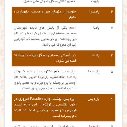
۱
پاپوک
نعنای دشتی با گل آذینی مثل سنبل
۲
پادمیرا
جاویدان، نگهبان مهر و محبت، نگهدارنده
عشق
۳
پادنا
اسم یکی از بخش های تابعه شهرستان
سمیرم، منطقه ای در شمال کوه دنا و نیز نام
نیز رودخانه ای در همین منطقه که گوارایی
آب آن معروف می باشد.
۴
پادینا
در گویش همدانی به گل پونه یا پودینه
گفته می شود.
۵
پارامیدا
پارامیس،
نام دختر
بردیا و نوه کوروش
پادشاه هخامنشی، پارمیدا تغییر یافته نام
اوستایی پرومیثه یا پرومیزد و به معنی بانوی
دانا و دانشمند و نیز بانوی پرمهر است.
۶
پاردیس
پردیس: بهشت. واژه Paradise امروزی در
زبان انگلیسی برگرفته از این واژه است.
فردوس نیز معرب پردیس است که البته
نام پسرانه است.
۷
پارمیدا
= پارامیدا، پارامیس، پرمیس = بانوی