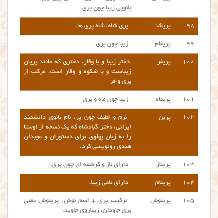
بانویی زیبا چون پری.
۹۸
پریشا
پری شاه، شاه پری ها.
۹۹
پریفام
زیبا چون پری
۱۰۰
پریفر
دختر زیبا و با وقار، دختری که مانند پریان
زیباست و با شکوه و وقار است، مرکب از
پری و فر
۱۰۱
پریماه
زیبا چون ماه و پری
۱۰۲
پرین
نرم و لطیف چون پر، نام بانوی دانشمند
ایرانی، دختر گبادشاه که یک نسخه از اوستا
را به زبان پهلوی برای دستوران و موبدان
هندی رونویسی کرد.
۱۰۳
پریناز
دارای ناز و کرشمه ای چون پری.
۱۰۴
پرینام
دارای نامی زیبا.
۱۰۵
پرینوش
ترکیب پری + اسم نوش. پرینوش یعنی
پری جاودان، زیباروی جاوید.