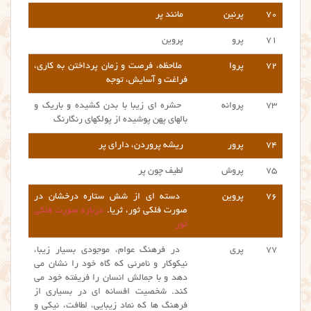
۷۰
پرنین
مانند پر
۷۱
پرو
پروین
۷۲
پروا
ملاحظه، فرصت و زمان پرداختن به کاری،
فراغت و آسایش، توجه
۷۳
پروانه
حشره ای زیبا با بدن کشیده و باریک و
بالهای پهن پوشیده از پولکهای رنگارنگ
۷۴
پرور
ریشه پروردن، دارای پر
۷۵
پروش
لطیف چون پر
۷۶
پروین
دسته ای از شش ستاره درخشان در
صورت فلکی ثور، ثریا.
درباره صورت فلکی
ثور
۷۷
پری
در فرهنگ عوام، موجودی بسیار زیبا،
نیکوکار و نامرئی که گاه خود را نشان می
دهد و با جمالش انسان را فریفته خود می
کند. شخصیت افسانه ای در بسیاری از
فرهنگ ها که نماد زیبایی، لطافت، نیکی و