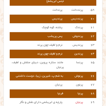
جنس ابریشم)
۵۹
پرنددخت
پرندخت
۶۰
پرنددیس
پرندیس
۶۱
پرندک
پشته، کوه کوچک
۶۲
پرندوش
پس پریشب
۶۳
پرندیس
نرم و لطیف چون پرند
۶۴
پرندین
نرم و لطیف چون پرند
۶۵
پرنسا
مانند ستاره پروین، دیبای منقش و لطیف،
پرنیان
۶۶
پرنوش
به ضم پ، شیرین، زیبا، دوست داشتنی
۶۷
پرنون
پرنیان
۶۸
پرنیا
فرنیا
۶۹
پرنیان
پارچه ی ابریشمی دارای نقش و نگار