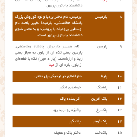
دانشمند یا بانوی پرمهر.
۸
پارمیس
پرمیس، نام دختر بردیا و نوه کوروش بزرگ
پادشاه هخامنشی، پارمیدا تغییر یافته نام
اوستایی پرومیثه یا پرومیزد و به معنی بانوی
دانشمند یا بانوی پرمهر است.
۹
پارمین
نام همسر داریوش پادشاه هخامنشی.
پارمین یعنی تکه ای از بلور. به مجاز یعنی
زیبا و ارزشمند. (پار + مین) تكه یا قطعه‌ای
از بلور. پاره ای از
مینا
.
۱۰
پارنا
نام قله‌ای در نزدیکی پل دختر.
۱۱
پاشنگ
خوشه ی انگور
۱۲
پاک آفرین
آفریننده پاک
۱۳
پاک رخ
پاکیزه رو، زیبا رو.
۱۴
پاک گوهر
پاک گهر
۱۵
پاکدخت
دختر پاک و عفیف