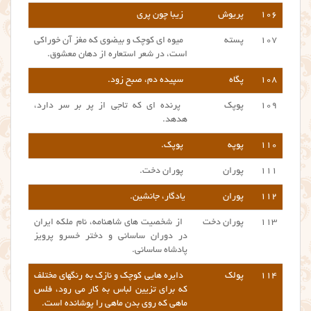
۱۰۶
پریوش
زیبا چون پری
۱۰۷
پسته
میوه ای کوچک و بیضوی که مغز آن خوراکی
است، در شعر استعاره از دهان معشوق.
۱۰۸
پگاه
سپیده دم، صبح زود.
۱۰۹
پوپک
پرنده ای که تاجی از پر بر سر دارد،
هدهد.
۱۱۰
پوپه
پوپک.
۱۱۱
پوران
پوران دخت.
۱۱۲
پوران
یادگار، جانشین.
۱۱۳
پوران دخت
از شخصیت های شاهنامه، نام ملکه ایران
در دوران ساسانی و دختر خسرو پرویز
پادشاه ساسانی.
۱۱۴
پولک
دایره هایی کوچک و نازک به رنگهای مختلف
که برای تزیین لباس به کار می رود، فلس
ماهی که روی بدن ماهی را پوشانده است.