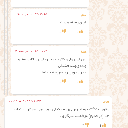
2023/03/15 در 19:10
سحر
اوین رفیقم هست
0
0
2025/11/04 در 21:58
ویانا
بین اسم های دختر با حرف و، اسم ویانا، ویستا و
وندا و وستا قشنگن
جدول دومی رو هم ببینید حتما
0
0
2022/02/22 در 00:19
وفاق
وفاق : /vefāq/ وفاق (عربي) ۱- یکدلی ، همراهي، همكاري، اتحاد؛
۲- (در قديم) موافقت، سازگاري .
2
1