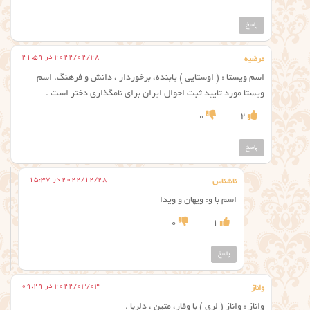
پاسخ
2022/02/28 در 21:59
مرضیه
اسم ویستا : ( اوستایی ) يابنده، برخوردار ، دانش و فرهنگ. اسم
ویستا مورد تایید ثبت احوال ایران برای نامگذاری دختر است .
0
2
پاسخ
2022/12/28 در 15:37
ناشناس
اسم با و: ویهان و ویدا
0
1
پاسخ
2022/03/03 در 09:29
واناز
واناز : واناز ( لری ) با وقار، متین ، دلربا .