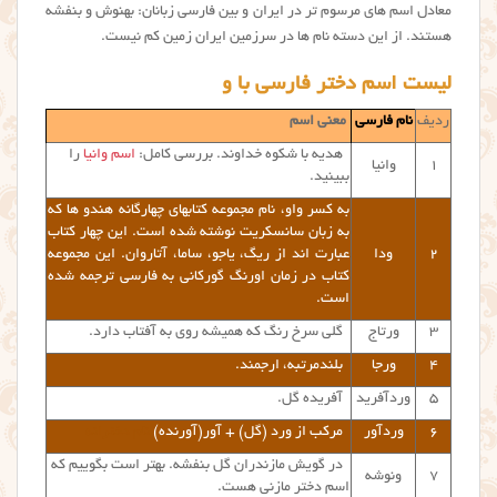
معادل اسم های مرسوم تر در ایران و بین فارسی زبانان: بهنوش و بنفشه
هستند. از این دسته نام ها در سرزمین ایران زمین کم نیست.
لیست اسم دختر فارسی با و
ردیف
نام فارسی
معنی اسم
هدیه با شکوه خداوند. بررسی کامل:
اسم وانیا
را
۱
وانیا
ببینید.
به کسر واو، نام مجموعه کتابهای چهارگانه هندو ها که
به زبان سانسکریت نوشته شده است. این چهار کتاب
۲
ودا
عبارت اند از ریگ، یاجو، ساما، آتاروان. این مجموعه
کتاب در زمان اورنگ گورکانی به فارسی ترجمه شده
است.
۳
ورتاج
گلی سرخ رنگ که همیشه روی به آفتاب دارد.
۴
ورجا
بلندمرتبه، ارجمند.
۵
وردآفرید
آفریده گل.
۶
وردآور
مرکب از ورد (گل) + آور(آورنده)
نام دخترانه
در گویش مازندران گل بنفشه. بهتر است بگوییم که
۷
ونوشه
اسم دختر مازنی هست.