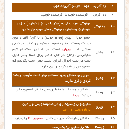
۸
وه آفرید
(وه = خوب)
آفریده خوب.
۹
وه آفرین
آفریننده خوب یا آفریننده خوبی.
بهنوش، مرکب از به (بهتر یا خوب) + نوش (عسل و
۱۰
وه نوش
جاودان). وه نوش و بهنوش یعنی خوب جاویدان.
جمع خوبان، بهان (وه = خوب) و یا “ان” الف و نون
نسبت هست. یعنی منسوب به خوبی و نیکی. به نوعی
معادل اسم
ویهان
است. بر اساس استعلام تیم
۱۱
وهان
نام‌فارسی، وهان در حال حاضر برای اسم پسر قابل
ثبت در ثبت احوال ایران است. بهتر است بگوییم که
اسم وهان ریشه کردی و لری دارد.
خوبروی. معادل بهرو هست و بهتر است بگوییم ریشه
۱۲
وهرو
کردی و لری دارد.
آشکار و هویدا. اما حتما بررسی دقیقی اسم ویدا را
۱۳
ویدا
ببینید:
ویدا
.
نام
پهلوان و سپهداری در منظومه ویس و رامین.
۱۴
ویرو
درباره ویس و رامین
.
۱۵
ویستا
دانش و فرهنگ. بررسی کامل:
اسم ویستا
را ببینید.
۱۶
ویشکا
نام روستایی نزدیک رشت.