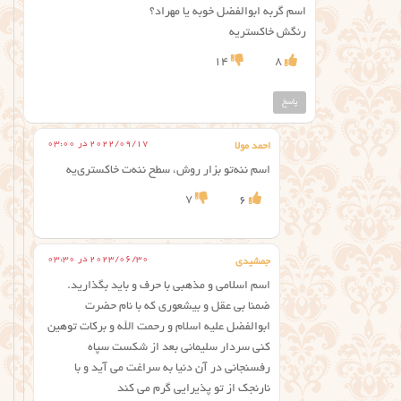
اسم گربه ابوالفضل خوبه یا مهراد؟
رنگش خاکستریه
14
8
پاسخ
2022/09/17 در 03:00
احمد مولا
اسم ننه‌تو بزار روش، سطح ننه‌ت خاکستری‌یه
7
6
2023/06/30 در 03:30
جمشیدی
اسم اسلامی و مذهبی با حرف و باید بگذارید.
ضمنا بی عقل و بیشعوری که با نام حضرت
ابوالفضل علیه اسلام و رحمت الله و برکات توهین
کنی سردار سلیمانی بعد از شکست سپاه
رفسنجانی در آن دنیا به سراغت می آید و با
نارنجک از تو پذیرایی گرم می کند