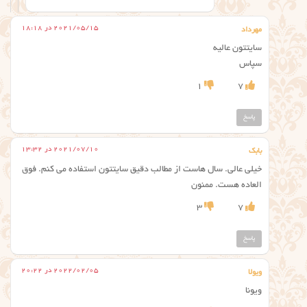
2021/05/15 در 18:18
مهرداد
سایتتون عالیه
سپاس
1
7
پاسخ
2021/07/10 در 13:32
بابک
خیلی عالی. سال هاست از مطالب دقیق سایتتون استفاده می کنم. فوق
العاده هست. ممنون
3
7
پاسخ
2022/02/05 در 20:22
ویولا
ویونا