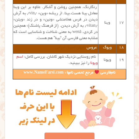
رنگارنگ، همچنین روشن و آشکار. علاوه بر این وینا
معادل بینا هست.بینا. از ریشه‌ «وین» /vin/ به آرش
دیدن در فرس هخامنشی «وئین» و در زند «ویتن»
۱۷
وینا
/vitan/ به آرش دیدن. (از فرهنگ پاشنگ)؛ همچنین
در كردی، wenā به معنی شناخت و شناسایی است که
مشابه معنی فارسی آن “بینا” هم هست.
۱۸
ویوگ
عروس
نامهای اصیل ایرانی
نام روستایی نزدیک شهر کاشان. بررسی کامل:
اسم
۱۹
ویونا
ویونا
را نیز ببینید.
نام‌فارسی
مرجع تحصی نامها : www.NameFarsi.com