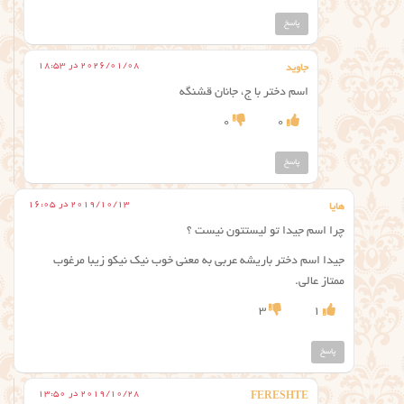
پاسخ
2026/01/08 در 18:53
جاوید
اسم دختر با ج، جانان قشنگه
0
0
پاسخ
2019/10/13 در 16:05
هایا
چرا اسم جیدا تو لیستتون نیست ؟
جیدا اسم دختر باریشه عربی به معنی خوب نیک نیکو زیبا مرغوب
ممتاز عالی.
3
1
پاسخ
2019/10/28 در 13:50
FERESHTE