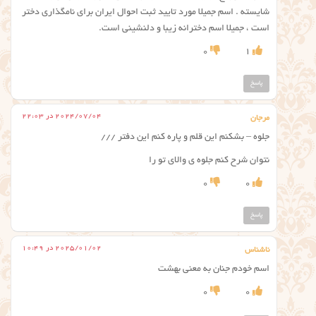
شایسته . اسم جمیلا مورد تایید ثبت احوال ایران برای نامگذاری دختر
است ، جمیلا اسم دخترانه زیبا و دلنشینی است.
0
1
پاسخ
2024/07/04 در 22:03
مرجان
جلوه – بشکنم این قلم و پاره کنم این دفتر ///
نتوان شرح کنم جلوه ی والای تو را
0
0
پاسخ
2025/01/02 در 10:49
ناشناس
اسم خودم جنان به معنی بهشت
0
0