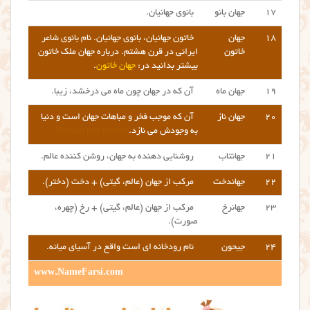
۱۷
جهان بانو
بانوی جهانیان.
۱۸
جهان
خاتون جهانیان، بانوی جهانیان. نام بانوی شاعر
خاتون
ایرانی در قرن هشتم. درباره جهان ملک خاتون
بیشتر بدانید در:
جهان خاتون
.
۱۹
جهان ماه
آن که در جهان چون ماه می درخشد، زیبا.
۲۰
جهان ناز
آن که موجب فخر و مباهات جهان است و دنیا
به وجودش می نازد.
Persian girl names
۲۱
جهانتاب
روشنایی دهنده به جهان، روشن کننده عالم.
۲۲
جهاندخت
مرکب از جهان (عالم، گیتی) + دخت (دختر).
۲۳
جهانرخ
مرکب از جهان (عالم، گیتی) + رخ (چهره،
صورت).
۲۴
جیحون
نام رودخانه ای است واقع در آسیای میانه.
www.NameFarsi.com