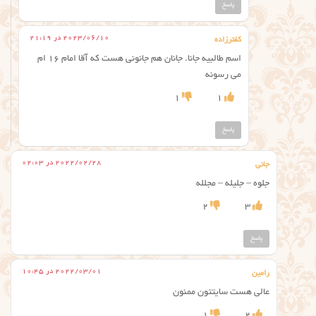
پاسخ
2023/06/10 در 21:19
کفترزاده
اسم طالبیه جانا. جانان هم جانونی هست که آقا امام ۱۶ ام
می رسونه
1
1
پاسخ
2022/02/28 در 02:03
جانی
جلوه – جلیله – مجلله
2
3
پاسخ
2022/03/01 در 10:45
رامین
عالی ‌هست سایتتون ممنون