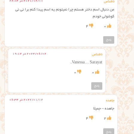
2021/12/10 در 22:04
ناشناس
من دنبال اسم دختر هستم چرا نمیتونم یه اسم پیدا کنم برا نی نی
کوشولی خودم
4
0
پاسخ
2024/06/02 در 19:12
ناشناس
Vanessa… Sarayat.
0
0
پاسخ
2022/01/12 در 06:34
جاهده
جاهده – جمیلا
4
2
پاسخ