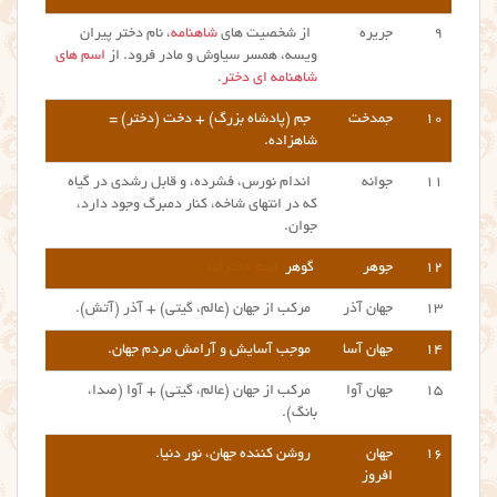
۹
جریره
از شخصیت های
شاهنامه
، نام دختر پیران
ویسه، همسر سیاوش و مادر فرود. از
اسم های
شاهنامه ای دختر
.
۱۰
جمدخت
جم (پادشاه بزرگ) + دخت (دختر) =
شاهزاده.
۱۱
جوانه
اندام نورس، فشرده، و قابل رشدی در گیاه
که در انتهای شاخه، کنار دمبرگ وجود دارد،
جوان.
۱۲
جوهر
گوهر
اسم دخترانه
۱۳
جهان آذر
مرکب از جهان (عالم، گیتی) + آذر (آتش).
۱۴
جهان آسا
موجب آسایش و آرامش مردم جهان.
۱۵
جهان آوا
مرکب از جهان (عالم، گیتی) + آوا (صدا،
بانگ).
۱۶
جهان
روشن کننده جهان، نور دنیا.
افروز