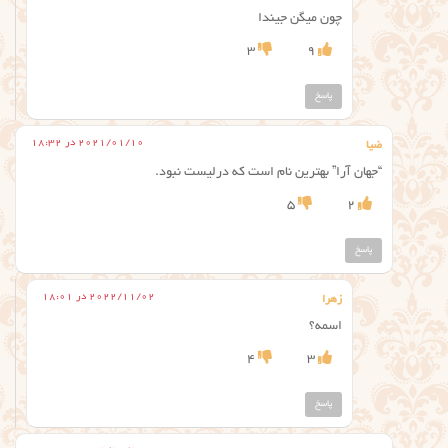
چون میگن جیندا
3
9
پاسخ
2021/01/10 در 18:32
ضیا
“جهان آرا” بهترین نام است که درلیست نبود.
5
2
پاسخ
2022/11/02 در 18:01
زهرا
اسمه؟
4
3
پاسخ