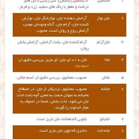
۱
جاسمین
=
یاسمین
(یاسمن). گلی زینتی با گل های
درشت و معطر با رنگ های سفید، زرد و قرمز.
۲
جان نواز
آرامش دهنده جان، نوازشگر جان، نوازش
کننده جان، آرام جان، آنکه وجودش موجب
آرامش روح و روان است، محبوب
نام فارسی
۳
جان‌آرام
آرام کننده جان، باعث آرامش، آرامش بخش
روان.
۴
جانا
جان + ا = ای جان، ای عزیز. بررسی دقیق تر:
اسم جانا
.
۵
جانان
محبوب، معشوق. بررسی دقیق تر:
اسم جانان
.
۶
جانانه
محبوب، معشوق، نزدیکتر از جان. در اصطلاح
عامیانه به عنوان صفت به معنی آچه باعث لذت
جان می شود، لذت بخش. ضمنا در تصوف به
مجاز خداوند را گویند.
۷
جانبانو
بانویی که همانند جان عزیز است.
۸
جاندخت
دختری که چون جان عزیز است.
نام زیبای
دخترانه