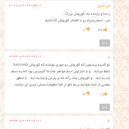
2022/05/11 در 20:18
امیرشایان
زنده و پاینده باد کوروش بزرگ ..
من ، اسم پسرم رو با افتخار کوروش گذاشتم
1
28
پاسخ
2022/06/11 در 03:32
م
تو کتیبه بیستون که کوروش رو جوری نوشته که کَوروش kavroush
تلفظ میشه…و با اجازتون اسم خواهر ماندانا آمیتیس بود که یه اسم
لیدیه ایه…و کوروش چند رگه ماد و پارس و لیدیه ایه…با منطق
بعضی از شما بخوایم بریم جلو از کجا معلوم اسمش لیدی ای نباشه….
8
1
پاسخ
2022/06/11 در 03:33
K