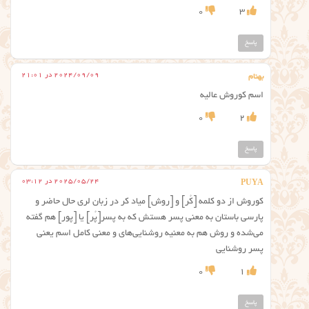
0
3
پاسخ
2024/09/09 در 21:01
بهنام
اسم کوروش عالیه
0
2
پاسخ
2025/05/24 در 03:12
PUYA
کوروش از دو کلمه [کُر] و [روش] میاد کر در زبان لری حال حاضر و
پارسی باستان به معنی پسر هستش که به پسر[پُر] یا [پور] هم گفته
می‌شده و روش هم به معنیه روشنایی‌های و معنی کامل اسم یعنی
پسر روشنایی
0
1
پاسخ