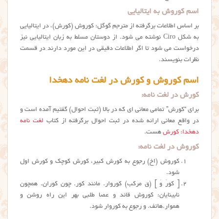
اسم کوروش به ایتالیایی
بر اساس اطلاعات برگرفته از مترجم گوگل: کوروش (کورش)، در ایتالیایی
به شکل
Ciro
نوشته می شود. از دوستان مسلط به زبان ایتالیایی نیز
درخواست می شود تا اگر اطلاعات دقیقی در این مورد دارند در قسمت
نظرات بنویسند.
اسم کوروش و کورش در لغت نامه دهخدا
کورش در لغت نامه:
برای “كورش” تمامی معانی ای که در بالا (ثبت احوال) گفتیم آمده است و
در واقع معانی ارائه شده در ثبت احوال برگرفته از کتاب
لغت نامه
دهخدا: کورش
هست.
کوروش در لغت نامه:
کوروش (اِخ) رجوع به کورش کبیر، کورش کوچک و کورش اول
شود.
[ کورْ وَ ] (ق مرکب) کوروار. مانند کور. چون کوران. همچون
نابینایان: کوروش قائد و عصا طلبی بهر این راه روشن و
هموار.هاتف. و رجوع به کوروار شود.