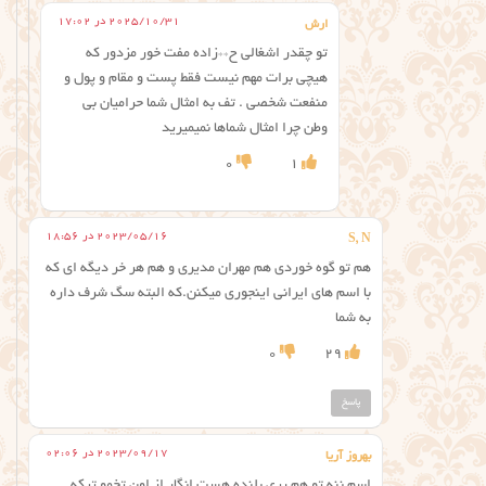
2025/10/31 در 17:02
ارش
تو چقدر اشغالی ح**زاده مفت خور مزدور که
هیچی برات مهم نیست فقط پست و مقام و پول و
منفعت شخصی . تف به امثال شما حرامیان بی
وطن چرا امثال شماها نمیمیرید
0
1
2023/05/16 در 18:56
S, N
هم تو گوه خوردی هم مهران مدیری و هم هر خر دیگه ای که
با اسم های ایرانی اینجوری میکنن.که البته سگ شرف داره
به شما
0
29
پاسخ
2023/09/17 در 02:06
بهروز آریا
اسم ننه تو هم پری بلنده هست انگار از اون تخمو ترکه