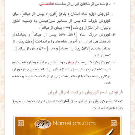
نام سه تن از شاهان ایران از سلسله‌
هخامنشی
:
كوروش اول: شاه انشان (ایلام) [قرن ۷ پیش از میلاد]، نیای
کوروش بزرگ، که پس از تسخیر سرزمینش به وسیله‌ آشور
بانیپال، خراجگزار وی شد [۶۳۹ پیش از میلاد].
كوروش بزرگ: شاه [۵۵۹-۵۳۰ پیش از میلاد] و بنیانگذار
شاهنشاهی ایران. او آخرین شاه ماد را برانداخت [۵۵۰ پیش از
میلاد] ولیدی [۵۴۷ پیش از میلاد] و بابل [۵۴۰ پیش از میلاد] را
تسخیر کرد.
کوروش کوچک: پسر
داریوش
دوم، مدعی برادر خود اردشیر دوم
در جانشینی پدر. در سال ۴۰۱ پیش از میلاد به یاری مزدوران
یونانی روانه‌ جنگ با اردشیر شد، ولی از او شکست خورد و کشته
شد.
فراوانی اسم کوروش در ثبت احوال ایران
تعداد اسم کوروش در ایران، طبق آمار ثبت احوال ایران حدود ۶۰٫۰۰۰
نفر اعلام شده است.