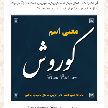
آن اشاره شد، شکل دیگر اسم کوروش، سیروس است Cyrus در واقع
شکل فرانسوی نام کورش است. NameFarsi.com