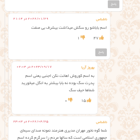
پاسخ
2022/01/29 در 21:14
ناشناس
اسم باباشو رو سگش میذاشت بیشرف بی صفت
1
47
پاسخ
2023/09/17 در 02:04
بهروز آریا
به اسم کوروش اهانت نکن اجنبی‌ یعنی اسم
پدرت سگ بوده نه بابا بیشتر به انگل میخورید
شماها حیف سگ
0
15
2022/04/25 در 23:03
ناشناس
شما گوه نخور مهران مدیری هنرمند نمونه صدای سیمای
جمهوری اسلامی است که سالها مردم را سرگرم کرده اسم