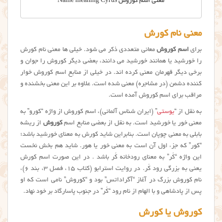
معنی اسم کوروش Name meaning Cyrus
معنی نام کورش
برای
اسم کوروش
معانی متعددی ذکر می شود. خیلی ها معنی نام کورش
را خورشید یا همانند خورشید می دانند، بعضی دیگر کوروش را جوان و
برخی دیگر قهرمان معنی کرده اند. در خیلی از منابع اسم کوروش خوار
کننده دشمن (در مشاجره) معنی شده است. علاوه بر این معنی بخشنده و
مراقب برای اسم کوروش آمده است.
به نقل از “
یوستی
” (ایران شناس آلمانی)، اسم کوروش از واژه “کورو” به
معنی خور یا خورشید است. به نقل از بعضی منابع اسم
کوروش
از ریشه
بابلی به معنی چوپان است. بنابراین شاید کورش به معنای خورشید باشد؛
“کور” که جزء اول آن است به معنی خور یا هور. شاید هم بخش نخست
این واژه “کُر” به معنای رودخانه کُر باشد . در این صورت اسم کورش
یعنی به بزرگی رود کُر. در روایت استرابو (کتاب ۱۵، فصل ۳، بند ۶)،
نام کوروش بزرگ در آغاز “آگراداتس” بود و “کوروش” نامی است که او
پس از پادشاهی و با الهام از نام رود “کُر” در جنوب پاسارگاد بر خود نهاد.
کوروش یا کورش