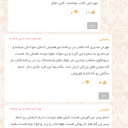
موردش کتاب نوشتند. کمی تفکر
0
11
پاسخ
2023/08/03 در 20:39
ناشناس
مهران مدیری که انقدر در برنامه دورهمیش ادعای سوادش میشه و
مردم رو به سخره می گیره و بی سواد جلوه میده، همش باد هست.
دروغگوی متقلب چندین بار بلوف های وحشتناک زد در برنامه کتاب باز
که سوتی های بزرگی ازش شد. بگذریم این فرد عادی ساز، اسم
سگش رو گذاشته کوروش…
0
4
پاسخ
2024/02/15 در 14:37
ناشناس
اسم پسر من کورش هست خیلی هم دوست دارم اسمش رو اسم
پسر بزرگم هم داریوش هست مهم مادر و پدر و خود بچه هست بقیه