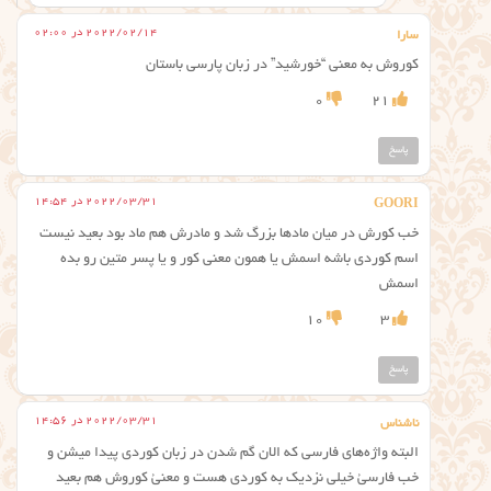
2022/02/14 در 02:00
سارا
کوروش به معنی “خورشید” در زبان پارسی باستان
0
21
پاسخ
2022/03/31 در 14:54
GOORI
خب کورش در میان مادها بزرگ شد و مادرش هم ماد بود بعید نیست
اسم کوردی باشه اسمش یا همون معنی کور و یا پسر متین رو بده
اسمش
10
3
پاسخ
2022/03/31 در 14:56
ناشناس
البته واژه‌های فارسی که الان گم شدن در زبان کوردی پیدا میشن و
خب فارسئ خیلی نزدیک به کوردی هست و معنئ کوروش هم بعید