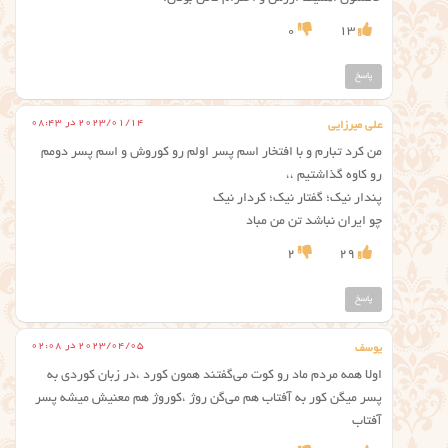
0
13
پاسخ
2023/01/14 در 08:43
علی میرزایی
من کرد تبارم و با افتخار اسم پسر اولم رو کوروش و اسم پسر دومم
رو کاوه گذاشتیم ،،
پندار نیک؛ گفتار نیک؛ کردار نیک
چو ایران نباشد تن من مباد
2
29
پاسخ
2023/04/05 در 02:08
یوسف
اولا همه مردم ماد رو کوت می‌گفتند همون کورد ،در زبان کوردی به
پسر میگن کور به آفتاب هم می‌گن روژ ،کوروژ هم معنیش میشه پسر
آفتاب