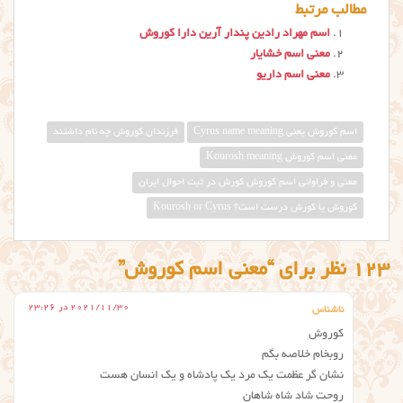
مطالب مرتبط
اسم مهراد رادین پندار آرین دارا کوروش
معنی اسم خشایار
معنی اسم داریو
اسم کوروش یعنی Cyrus name meaning
فرزندان کوروش چه نام داشتند
معني اسم كوروش Kourosh meaning
معنی و فراوانی اسم کوروش کورش در ثبت احوال ایران
کوروش یا کورش درست است؟ Kourosh or Cyrus
123 نظر برای “معنی اسم کوروش”
2021/11/30 در 23:26
ناشناس
کوروش
روبخام خلاصه بگم
نشان گر عظمت یک مرد یک پادشاه و یک انسان هست
روحت شاد شاه شاهان