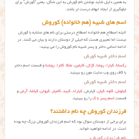
به همین دلیل شاید نوشتن نام کورش به این شکل، یعنی “کورش” برای
جلوگیری از ایجاد ابهام درست تر باشد.
اسم های شبیه (هم خانواده) کوروش
البته اصطلاح هم خانواده اصطلاح درستی برای نام های مشابه با کورش
نیست اما تعبیری هست که خیلی از دوستان دارند و بیان می کنند. در
ادامه اسامی دختر و پسر شبیه نام کوروش را می بینید:
اسم دختر شبیه کورش
رکسانا
،
کیارا
،
روشا
،
کژال
،
کایلین
،
ملکا
،
کلارا
،
روشنا
و قسمت اسم دختر
با کاف روی وب سایت مون رو ببینید.
اسم دختر شبیه کورش
کیاوش
،
کاوه
،
کیان
، کیارش،
کیاراد
،
کیبد
،
کامیار
،
کیوان
،
کیاشا
،
آرش
و
قسمت
اسم پسر با ک
را رو ببینید.
فرزندان کوروش چه نام داشتند؟
برای برخی از دوستان سوال بود که اسم فرزندان کوروش بزرگ چه بوده
است، در ادامه خواهید خواند.
نام فرزندان کورش: