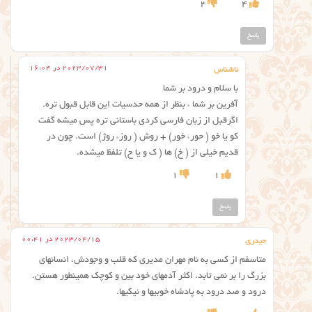
2
4
پاسخ
2023/07/31 در 16:04
ناشناس
با سلام و درود بر شما
آفرین بر شما ء بنظر از همه حدسیات این قابل قبول تره.
اگرقبل از زبان فارسی کردی باستانی تره پس میشه گفت
کو یا خو ( حورء خور) + روش ( روزء روژ) است. چون در
قدیم خیلی از ( خ) ها ( ک و یا ح) تلفظ میشده.
1
1
پاسخ
2023/04/15 در 00:41
حیدری
متاسفم از کسی به نام مهران مدیری که قلب و وجودش، انسانهای
بزرگ را بر نمی تابد. اکثر آدمهای خود بین و کوچک همینطور هستن.
درود و صد درود به پادشاه خوبیها و نیکیها.