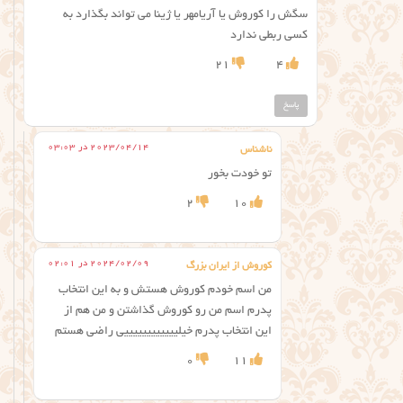
سگش را کوروش یا آریامهر یا ژینا می تواند بگذارد به
کسی ربطی ندارد
21
4
پاسخ
2023/04/14 در 03:03
ناشناس
تو خودت بخور
2
10
2024/02/09 در 02:01
کوروش از ایران بزرگ
من اسم خودم کوروش هستش و به این انتخاب
پدرم اسم من رو کوروش گذاشتن و من هم از
این انتخاب پدرم خیلییییییییییییی راضی هستم
0
11