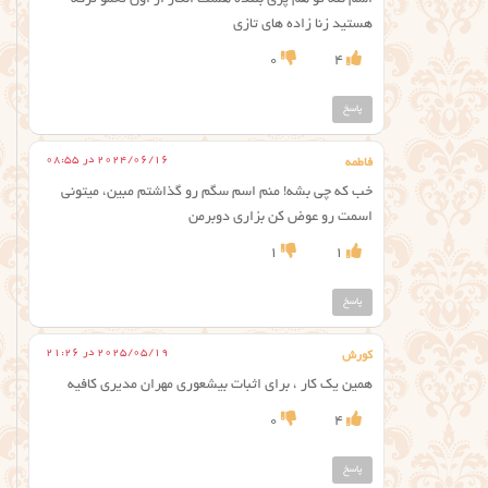
هستید زنا زاده های تازی
0
4
پاسخ
2024/06/16 در 08:55
فاطمه
خب که چی بشه! منم اسم سگم رو گذاشتم مبین، میتونی
اسمت رو عوض کن بزاری دوبرمن
1
1
پاسخ
2025/05/19 در 21:26
کورش
همین یک کار ، برای اثبات بیشعوری مهران مدیری کافیه
0
4
پاسخ