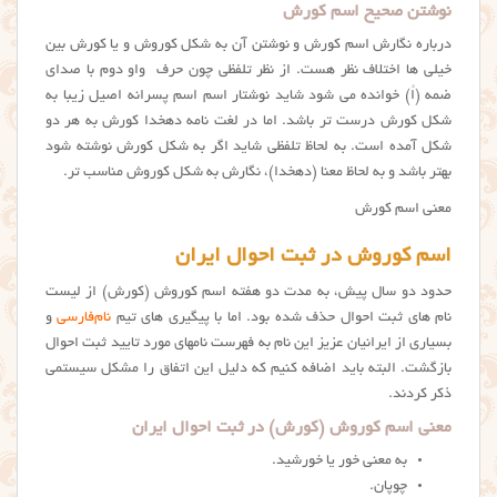
نوشتن صحیح اسم کورش
درباره نگارش اسم كورش و نوشتن آن به شکل كوروش و یا کورش بین
خیلی ها اختلاف نظر هست. از نظر تلفظی چون حرف واو دوم با صدای
ضمه (اُ) خوانده می شود شاید نوشتار اسم اسم پسرانه اصیل زیبا به
شکل کورش درست تر باشد. اما در لغت نامه دهخدا کورش به هر دو
شکل آمده است. به لحاظ تلفظی شاید اگر به شکل کورش نوشته شود
بهتر باشد و به لحاظ معنا (دهخدا)، نگارش به شکل کوروش مناسب تر.
معنی اسم کورش
اسم کوروش در ثبت احوال ایران
حدود دو سال پیش، به مدت دو هفته اسم کوروش (کورش) از لیست
نام های ثبت احوال حذف شده بود. اما با پیگیری های تیم
نام‌فارسی
و
بسیاری از ایرانیان عزیز این نام به فهرست نامهای مورد تایید ثبت احوال
بازگشت. البته باید اضافه کنیم که دلیل این اتفاق را مشکل سیستمی
ذکر کردند.
معنی اسم کوروش (کورش) در ثبت احوال ایران
به معنی خور یا خورشید.
چوپان.