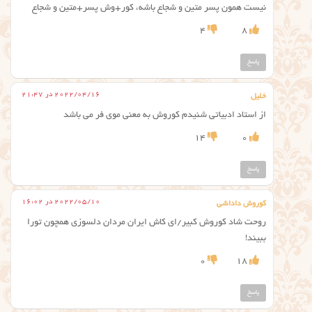
نیست همون پسر متین و شجاع باشه، کور+وش پسر+متین و شجاع
4
8
پاسخ
2022/04/16 در 21:47
خلیل
از استاد ادبیاتی شنیدم کوروش به معنی موی فر می باشد
14
0
پاسخ
2022/05/10 در 16:02
کوروش داداشی
روحت شاد کوروش کبیر/ای کاش ایران مردان دلسوزی همچون تورا
ببیند!
0
18
پاسخ