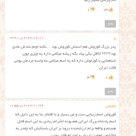
نام پارسی بسیار زیبا
1
13
پاسخ
2022/06/11 در 03:40
م
پدر بزرگ کوروش هم اسمش کوروش بود….نکنه اونم ننه ش مادی
بود؟؟؟؟؟ لااقل یکی بیاد بگه ریشه عیلامی داره یه چیزی چون
شباهتایی با کورلوش داره که یه اسم عیلامی عه واسه مردمان بومی
فلات ایران
4
1
پاسخ
2022/11/26 در 01:55
ناشناس
کوروش اسم زیبایی ست و من بسیار و با افتخار بنا به این دلیل که
اسم پادشاه بزرگ ایرانی هم بوده احترام زیادی به این اسم قائل
هستم و واقعا برام ارزشمنده درود بر ایران باستانیان که چقدر به
خاکشون اهمیت ارزش و احترام قائل بودن.