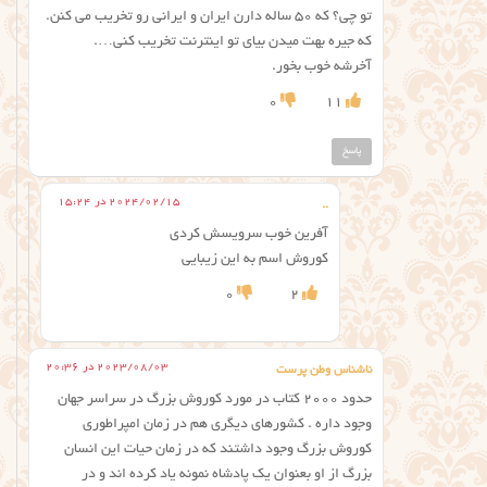
تو چی؟ که ۵۰ ساله دارن ایران و ایرانی رو تخریب می کنن.
که جیره بهت میدن بیای تو اینترنت تخریب کنی….
آخرشه خوب بخور.
0
11
پاسخ
2024/02/15 در 15:24
..
آفرین خوب سرویسش کردی
کوروش اسم به این زیبایی
0
2
2023/08/03 در 20:36
ناشناس وطن پرست
حدود ۲۰۰۰ کتاب در مورد کوروش بزرگ در سراسر جهان
وجود داره . کشورهای دیگری هم در زمان امپراطوری
کوروش بزرگ وجود داشتند که در زمان حیات این انسان
بزرگ از او بعنوان یک پادشاه نمونه یاد کرده اند و در