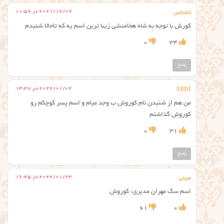
2021/12/09 در 00:59
ناشناس
کورش با توجه به شاه هخامنشی زیبا ترین اسم یه که تاحالا شنیدم
0
34
پاسخ
2022/01/02 در 14:38
ABDI
من هم از شنیدن نام کوروش ب وجد میام و اسم پسر کوچکم رو
کوروش گذاشتم
0
31
پاسخ
2022/01/23 در 16:45
مبینی
اسم سگ مهران مدیری: کوروش
61
0