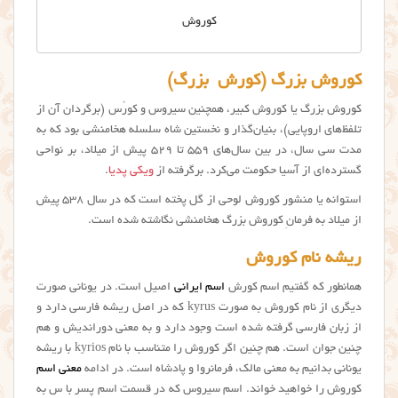
كوروش
کوروش بزرگ (كورش بزرگ)
کوروش بزرگ یا کوروش کبیر، همچنین سیروس و کورُس (برگردان آن از
تلفظ‌های اروپایی)، بنیان‌گذار و نخستین شاه سلسله هخامنشی بود که به
مدت سی سال، در بین سال‌های ۵۵۹ تا ۵۲۹ پیش از میلاد، بر نواحی
گسترده‌ای از آسیا حکومت می‌کرد. برگرفته از
ویکی پدیا
.
استوانه یا منشور کوروش لوحی از گل پخته است که در سال ۵۳۸ پیش
از میلاد به فرمانِ كوروش بزرگ هخامنشی نگاشته شده است.
ریشه نام کوروش
همانطور که گفتیم اسم کورش
اسم ایرانی
اصیل است. در یونانی صورت
دیگری از نام کوروش به صورت kyrus که در اصل ریشه فارسی دارد و
از زبان فارسی گرفته شده است وجود دارد و به معنی دوراندیش و هم
چنین جوان است. هم چنین اگر كوروش را متناسب با نام kyrios با ریشه
یونانی بدانیم به معنی مالک، فرمانروا و پادشاه است. در ادامه
معنی اسم
کوروش را خواهید خواند. اسم سیروس که در قسمت اسم پسر با س به