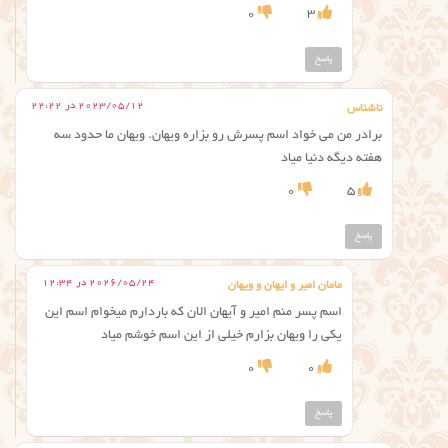
0
3
پاسخ
2023/05/12 در 22:22
ناشناس
برادر من می خواد اسم پسرش رو بزاره ویهان. ویهان ما حدود سه
هفته دیگه دنیا میاد
0
5
پاسخ
2026/05/24 در 12:34
مامان امیر و ایهان و ویهان
اسم پسر منم امیر و آیهان الان که باردارم میخوام اسم این
یکی را ویهان بزارم خیلی از این اسم خوشم میاد
0
0
پاسخ