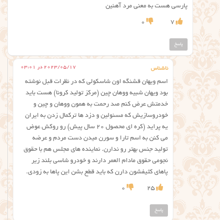
پارسی هست به معنی مرد آهنین
0
7
پاسخ
2023/05/17 در 03:01
ناشناس
اسم ویهان قشنگه اون شاسکولی که در نظرات قبل نوشته
بود ویهان شبیه ووهان چین (مرکز تولید کرونا) هست باید
خدمتش عرض کنم صد رحمت به همون ووهان و چین و
خودروسازیش که مسئولین و دزد ها ترکمال زدن به ایران
یه پراید (کره ای محصول ۲۰ سال پیش) رو روکش عوض
می کنن به اسم تارا و سورن میدن دست مردم و عرضه
تولید جنس بهتر رو ندارن. نماینده های مجلس هم با حقوق
نجومی حقوق مادام العمر دارند و خودرو شاسی بلند زیر
پاهای کثیفشون دارن که باید قطع بشن این پاها به زودی.
0
25
پاسخ