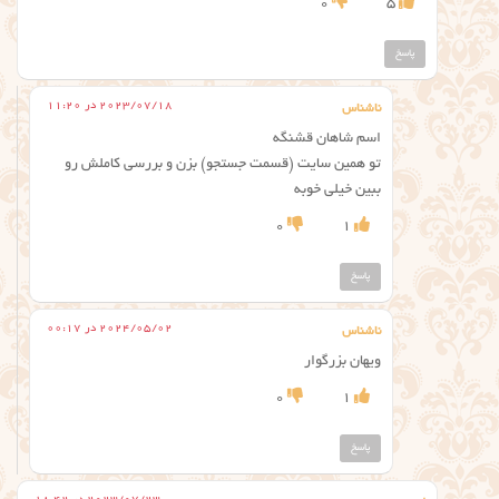
0
5
پاسخ
2023/07/18 در 11:20
ناشناس
اسم شاهان قشنگه
تو همین سایت (قسمت جستجو) بزن و بررسی کاملش رو
ببین خیلی خوبه
0
1
پاسخ
2024/05/02 در 00:17
ناشناس
ویهان بزرگوار
0
1
پاسخ