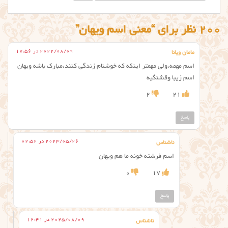
200 نظر برای “معنی اسم ویهان”
2022/08/09 در 17:56
مامان ویانا
اسم مهمه،ولی مهمتر اینکه که خوشنام زندگی کنند،مبارک باشه ویهان
اسم زیبا وقشنگیه
2
21
پاسخ
2023/05/26 در 02:52
ناشناس
اسم فرشته خونه ما هم ویهان
0
17
پاسخ
2025/08/09 در 12:41
ناشناس