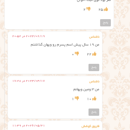
نفر بود توی ثبت احوال
2
25
پاسخ
2023/02/19 در 20:52
ناشناس
من ۱۹ سال پیش اسم پسرم رو ویهان گذاشتم
0
22
پاسخ
2023/03/17 در 17:28
ناشناس
من ۳ ومین ویهانم
1
10
پاسخ
2026/05/21 در 11:49
فاروق کوشش