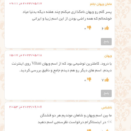
2023/05/17 در 09:11
مامان ویهان جانم
پسر گلم رو ویهان نامگذاری میکنم چند هفته دیگه بدنیا میاد
خوشحالم که همه راضی بودن از این اسم زیبا و ایرانی
0
6
پاسخ
2023/05/18 در 15:17
ویهان
با درود. کاملترین توضیحی بود که از اسم ویهان Vihan روی اینترنت
دیدم. اسم های دیگر رو هم دیدم جامع و دقیق بررسی کردید.
0
7
پاسخ
2023/06/06 در 20:54
ناشناس
ما بین اسم ویهان و شاهان موندیم هر دو قشنگن
>> در اینستاگرام درخواست نظرسنجی اسم دهید