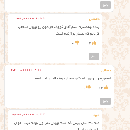
پاسخ
2023/10/06 در 11:42
ناشناس
بنده وهمسرم اسم آقای کوچک خونمون رو ویهان انتخاب
کردیم که بسیار برازنده است
0
4
پاسخ
2022/12/07 در 14:41
مصطفی
اسم پسرم ویهان است و بسیار خوشحالم از این اسم
0
12
پاسخ
2023/05/17 در 03:02
داود
منم ۳۰ سال پیش گذاشتم ویهان نفر اول بودم ثبت احوال