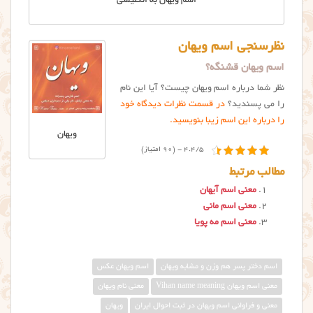
اسم ویهان به انگلیسی
نظرسنجی اسم ویهان
اسم ویهان قشنگه؟
نظر شما درباره اسم ویهان چیست؟ آیا این نام
را می پسندید؟
در قسمت نظرات دیدگاه خود
را درباره این اسم زیبا بنویسید.
ویهان
4.4/5 - (90 امتیاز)
مطالب مرتبط
معنی اسم آیهان
معنی اسم مانی
معنی اسم مه پویا
اسم دختر پسر هم وزن و مشابه ویهان
اسم ویهان عکس
معني اسم ويهان Vihan name meaning
معنی نام ویهان
معنی و فراوانی اسم ویهان در ثبت احوال ایران
ویهان