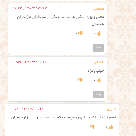
2023/07/23 در 18:44
ناشناس
معنی ویهان، نیکان هست،،،، و یکی از سرداران مازندران
هستش
2
4
پاسخ
2023/10/02 در 13:33
ناشناس
خیلی بامزه
1
2
پاسخ
2022/11/18 در 00:57
نصیری
اسم قشنگی اگه خدا بهم یه پسر دیگه بده اسمش رو می زارم ویهان
0
8