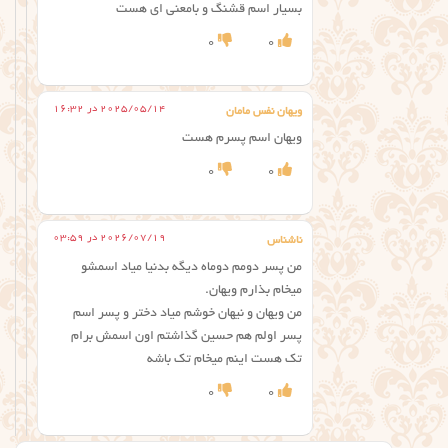
بسیار اسم قشنگ و بامعنی ای هست
0
0
2025/05/14 در 16:32
ویهان نفس مامان
ویهان اسم پسرم هست
0
0
2026/07/19 در 03:59
ناشناس
من پسر دومم دوماه دیگه بدنیا میاد اسمشو
میخام بذارم ویهان.
من ویهان و نیهان خوشم میاد دختر و پسر اسم
پسر اولم هم حسین گذاشتم اون اسمش برام
تک هست اینم میخام تک باشه
0
0