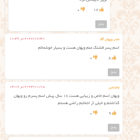
بزور تاییدش کرد
0
12
پاسخ
2022/12/31 در 10:46
مادر ویهان آقا
اسم پسر قشنگ منم ویهان هست و بسیار خوشحالم
0
8
پاسخ
2023/01/08 در 13:07
ناشناس
ویهان اسم خاص و زیبایی هست ۱۸ سال پیش اسم پسرم رو ویهان
گذاشتم و خیلی از انتخابم راضی هستم
0
9
پاسخ