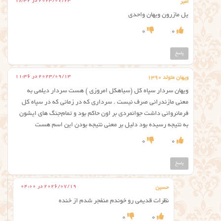
2023/07/23 در 18:42
امیر
یل مازرون ویهان واحدی
0
0
پاسخ
2023/09/13 در 11:36
ویهان متولد ۱۳۹۰
ویهان سردار سپاه کل (سیاهکل امروزی ) هست سردار دیلمی به
معنی مازندرانی صرف نیست . سرداری که در زمانی که در سپاه کل
فرمانروانی داشت جوانمردی بر اون حاکم بود و تمام‌جنگ های ایشون
به نتیجه رسیده بود دلیل بر معنی نتیجه بودن این اسم هست
0
0
پاسخ
2026/07/19 در 04:00
حسین
نظرات قدیمی رو خوندم منفجر شدم از خنده
0
0