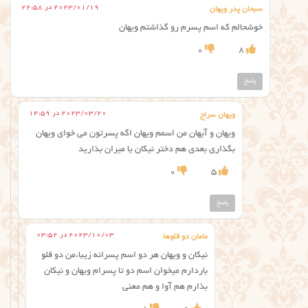
2023/01/19 در 22:58
سبحان پدر ویهان
خوشحالم که اسم پسرم رو گذاشتم ویهان
0
8
پاسخ
2023/03/20 در 14:59
ویهان سراج
ویهان و آیهان من اسمم ویهان اگه پسرتون می خوای ویهان
بگذاری بعدی هم دختر نیکان یا میران بذارید
0
5
پاسخ
2023/10/03 در 03:52
مامان دو قلوها
نیکان و ویهان هر دو اسم پسرانه زیبا،من دو قلو
باردارم میخوان اسم دو تا پسرام ویهان و نیکان
بذارم هم آوا و هم معنی