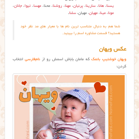
یسنا
،
هانا
،
سارینا
،
پرنیان
،
مهنا
،
روشنا
، محنا،
مهسا
،
تیوا
،
جانان
،
مونا
،
مینا
،
مهیان
، مهبان،
سلنا
.
شما هم به دنبال متناسب ترین نام ها با معیار های مد نظر خود
هستید؟ قسمت مشاوره اسم را ببینید.
عکس ویهان
ویهان خوشتیپ بانمک
که مامان باباش اسمش رو از
نام‌فارسی
انتخاب
کردن: