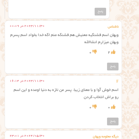
پاسخ
2023/11/30 در 00:09
ناشناس
ویهان اسم قشنگیه معنیش هم قشنگه منم اگه خدا بخواد اسم پسرم
ویهان میزارم انشاالله
0
2
پاسخ
2023/11/30 در 16:14
F
اسم خوش آوا و با معنای زیبا. پسر من تازه به دنیا اومده و این اسم
رو براش انتخاب کردن
0
0
پاسخ
2024/05/30 در 23:01
دیگه معلومه ویهان