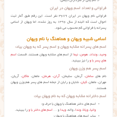
نام يكي از سرداران ديلمي.
فراوانی و تعداد اسم ویهان در ایران
فراوانی نام ويهان در ایران ۳۶۷۹ نفر است. این رقم طبق آمار ثبت
احوال است که البته از سال ۱۳۹۶ به روز نشده. اما ويهان از اسامی
پسرانه با فراوانی کم محسوب می شود.
اسامی شبیه ویهان و هماهنگ با نام ویهان
اسم های پسرانه مشابه ویهان و اسم پسر که به ویهان بیاد:
وحید
،
ونداد
،
هومن
،
نیما
از اسم های مشابه ویهان هستند، قسمت
اسم
های پسر با و
را نیز ببینید.
اسم پسر هم وزن ویهان
نام های
سامان
، آرمان، سلیمان،
آران
،
هرمان
، ماهان،
ماکان
، آریان،
مهران، ماهان،
کیان
، شایان و رایان از جمله اسم های پسر هم وزن ويهان
هستند.
اسم دخترانه مشابه ویهان که به نام ویهان بیاد:
اسم های دختر هماهنگ با ویهان با حرف و:
وانیا
،
ویانا
،
وندا
، واله،
ویدا
و …
اسم های دختر با و
را ببینید.
سایر اسم های هماهنگ با ویهان: