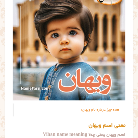
همه جیز درباره نام ویهان:
معنی اسم ویهان
اسم ویهان یعنی چه؟ Vihan name meaning