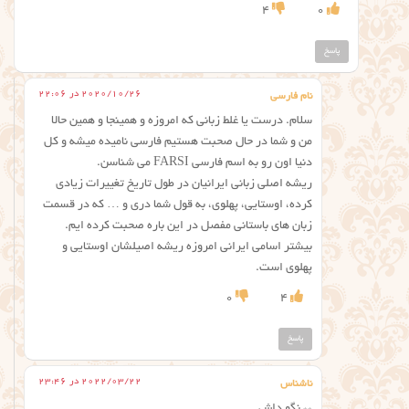
4
0
پاسخ
2020/10/26 در 22:06
نام فارسی
سلام. درست یا غلط زبانی که امروزه و همینجا و همین حالا
من و شما در حال صحبت هستیم فارسی نامیده میشه و کل
دنیا اون رو به اسم فارسی FARSI می شناسن.
ریشه اصلی زبانی ایرانیان در طول تاریخ تغییرات زیادی
کرده، اوستایی، پهلوی، به قول شما دری و … که در قسمت
زبان های باستانی مفصل در این باره صحبت کرده ایم.
بیشتر اسامی ایرانی امروزه ریشه اصیلشان اوستایی و
پهلوی است.
0
4
پاسخ
2022/03/22 در 23:46
ناشناس
** نگو داش