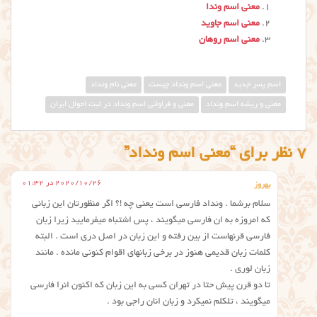
معنی اسم وندا
معنی اسم جاوید
معنی اسم روهان
اسم پسر جدید
معني اسم ونداد چيست
معنی نام ونداد
معنی و ریشه اسم ونداد
معنی و فراوانی اسم ونداد در ثبت احوال ایران
7 نظر برای “معنی اسم ونداد”
2020/10/26 در 01:32
بهروز
سلام برشما . ونداد فارسی است یعنی چه !؟ اگر منظورتان این زبانی
که امروزه به ان فارسی میگویند ، پس اشتباه میفرمایید زیرا زبان
فارسی قرنهاست از بین رفته و این زبان در اصل دری است . البته
کلمات زبان قدیمی هنوز در برخی زبانهای اقوام کنونی مانده . مانند
زبان لوری .
تا دو قرن پیش حتا در تهران کسی به این زبان که اکنون انرا فارسی
میگویند ، تلکلم نمیکرد و زبان انان راجی بود .