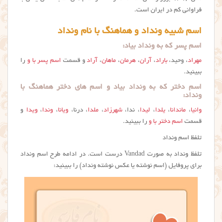
فراوانی کم در ایران است.
اسم شبیه ونداد و هماهنگ با نام ونداد
اسم پسر که به ونداد بیاد:
مهراد
، وحید،
باراد
،
آران
،
هرمان
،
ماهان
،
آراد
و قسمت
اسم پسر با و
را
ببینید.
اسم دختر که به ونداد بیاد و اسم های دختر هماهنگ با
ونداد:
وانیا
،
ماندانا
،
یلدا
،
لیدا
، ندا،
شهرزاد
،
ملدا
، درنا،
ویانا
،
وندا
،
ویدا
و
قسمت
اسم دختر با و
را ببینید.
تلفظ اسم ونداد
تلفظ ونداد به صورت Vandad درست است. در ادامه طرح اسم ونداد
برای پروفایل (اسم نوشته یا عکس نوشته ونداد) را ببینید: