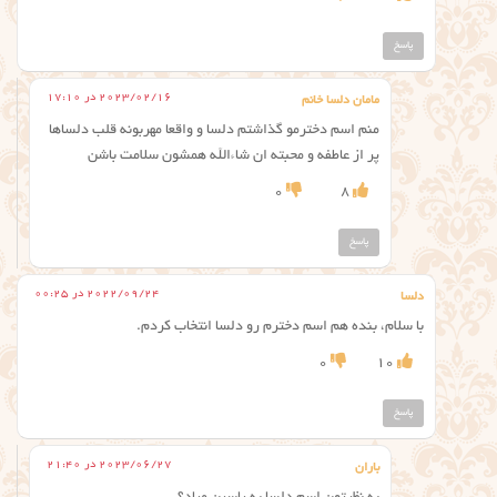
پاسخ
2023/02/16 در 17:10
مامان دلسا خانم
منم اسم دخترمو گذاشتم دلسا و واقعا مهربونه قلب دلساها
پر از عاطفه و محبته ان شاءالله همشون سلامت باشن
0
8
پاسخ
2022/09/24 در 00:25
دلسا
با سلام، بنده هم اسم دخترم رو دلسا انتخاب کردم.
0
10
پاسخ
2023/06/27 در 21:40
باران