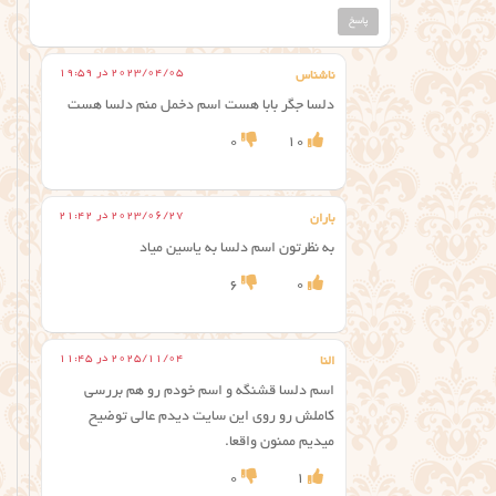
پاسخ
2023/04/05 در 19:59
ناشناس
دلسا جگر بابا هست اسم دخمل منم دلسا هست
0
10
2023/06/27 در 21:42
باران
به نظرتون اسم دلسا به یاسین میاد
6
0
2025/11/04 در 11:45
النا
اسم دلسا قشنگه و اسم خودم رو هم بررسی
کاملش رو روی این سایت دیدم عالی توضیح
میدیم ممنون واقعا.
0
1