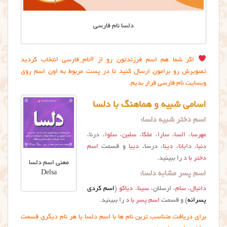
دلسا نام فارسی
اگر شما هم اسم فرزندتون رو از #نام_فارسی انتخاب کردید
تصویرش رو برامون ارسال کنید تا در پست مربوط به اون اسم روی
وبسایت نام فارسی قرار بدیم.
اسامی شبیه و هماهنگ با دلسا
اسم دختر شبیه دلسا:
مهرسا
،
السا
،
سارا
،
ملکا
،
سلین
،
سلوا
، درنا،
دنیا
،
دایانا
،
دینا
، درسا،
دیبا
و قسمت
اسم
دختر با د
را ببینید.
معنی اسم دلسا
اسم پسر مشابه دلسا:
Delsa
دانیال
،
سام
، ارسلان،
سینا
،
دیاکو
(
اسم کردی
پسرانه
) و قسمت
اسم پسر با د
را ببینید.
برای دریافت متناسب ترین نام ها با اسم دلسا یا هر نام دیگری قسمت