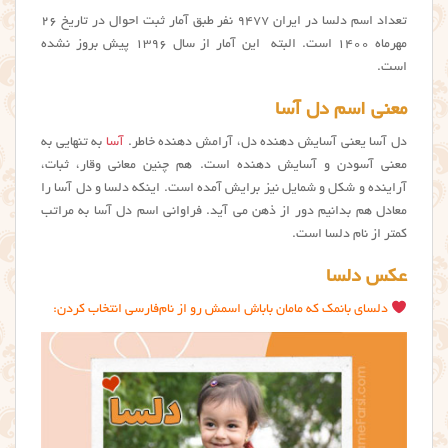
تعداد اسم دلسا در ایران ۹۴۷۷ نفر طبق آمار ثبت احوال در تاریخ ۲۶
مهرماه ۱۴۰۰ است. البته این آمار از سال ۱۳۹۶ پیش بروز نشده
است.
معنی اسم دل آسا
دل آسا یعنی آسایش دهنده‌ دل، آرامش دهنده‌ خاطر.
آسا
به تنهایی به
معنی آسودن و آسایش دهنده است. هم چنین معانی وقار، ثبات،
آراینده و شکل و شمایل نیز برایش آمده است. اینکه دلسا و دل آسا را
معادل هم بدانیم دور از ذهن می آید. فراوانی اسم دل آسا به مراتب
کمتر از نام دلسا است.
عکس دلسا
دلسای بانمک که مامان باباش اسمش رو از نام‌فارسی انتخاب کردن: