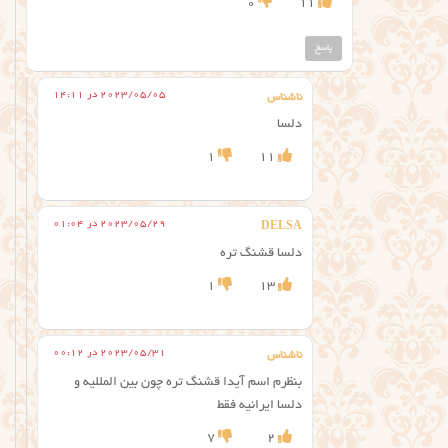
0
11
پاسخ
2023/05/05 در 14:11
ناشناس
دلسا
1
11
2023/05/29 در 01:04
DELSA
دلسا قشنگ تره
1
13
2023/05/31 در 00:12
ناشناس
بنظرم اسم آیدا قشنگ تره چون بین المللیه و
دلسا ایرانیه فقط
7
2