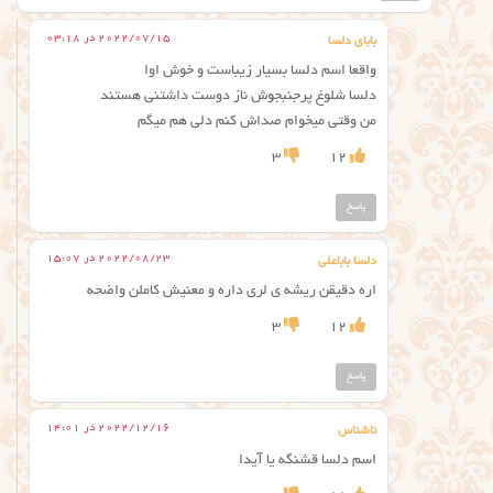
2022/07/15 در 03:18
بابای دلسا
واقعا اسم دلسا بسیار زیباست و خوش اوا
دلسا شلوغ پرجنبجوش ناز دوست داشتنی هستند
من وقتی میخوام صداش کنم دلی هم میگم
3
12
پاسخ
2022/08/23 در 15:07
دلسا باباعلی
اره دقیقن ریشه ی لری داره و معنیش کاملن واضحه
3
12
پاسخ
2022/12/16 در 14:01
ناشناس
اسم دلسا قشنگه یا آیدا