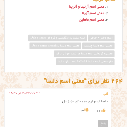
معنی اسم آرتینا و آترینا
معنی اسم آوینا
معنی اسم ماهلین
اسم دختر 4 حرفی
اسم دلسا به انگلیسی و کره ای Delsa name
معنى اسم دلسا چيست
معني اسم دلسا Delsa name meaning
معنی و فراوانی اسم دلسا در ثبت احوال ایران
نظرسنجی اسم دلسا قشنگه؟ شعر برای دلسا
264 نظر برای “معنی اسم دلسا”
2022/07/11 در 15:37
گلی
دلسا اسم لری به معنای عزیز دل
3
11
پاسخ