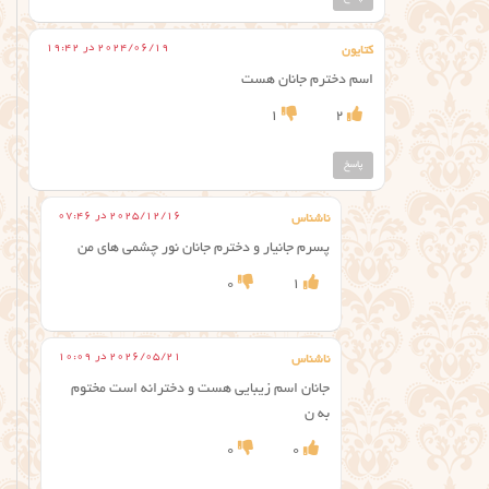
2024/06/19 در 19:42
کتایون
اسم دخترم جانان هست
1
2
پاسخ
2025/12/16 در 07:46
ناشناس
پسرم جانیار و دخترم جانان نور چشمی های من
0
1
2026/05/21 در 10:09
ناشناس
جانان اسم زیبایی هست و دخترانه است مختوم
به ن
0
0