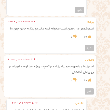
پاسخ
2022/09/06 در 00:16
روشنا
اسم شوهر من رحمان است میخوام اسم دخترمو بذارم جانان چطوره؟
0
17
پاسخ
2022/09/16 در 11:05
ناشناس
اسم زیبا و بامفهومیه و برادرزاده م که چند روزه دنیا اومده این اسم
رو براش گذاشتن
0
10
پاسخ
2023/05/24 در 14:30
ناشناس