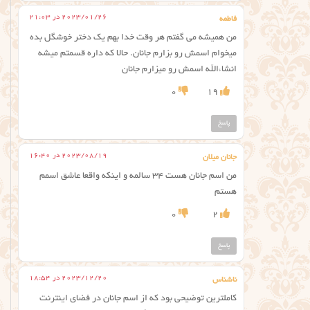
2023/01/26 در 21:03
فاطمه
من همیشه می گفتم هر وقت خدا بهم یک دختر خوشگل بده
میخوام اسمش رو بزارم جانان. حالا که داره قسمتم میشه
انشاءالله اسمش رو میزارم جانان
0
19
پاسخ
2023/08/19 در 16:40
جانان میلان
من اسم جانان هست ۳۴ سالمه و اینکه واقعا عاشق اسمم
هستم
0
2
پاسخ
2023/12/20 در 18:54
ناشناس
کاملترین توضیحی بود که از اسم جانان در فضای اینترنت