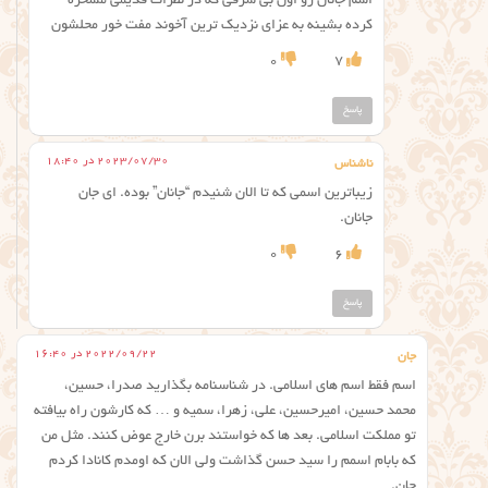
اسم جانان رو اون بی شرفی که در نظرات قدیمی مسخره
کرده بشینه به عزای نزدیک ترین آخوند مفت خور محلشون
0
7
پاسخ
2023/07/30 در 18:40
ناشناس
زیباترین اسمی که تا الان شنیدم “جانان” بوده. ای جان
جانان.
0
6
پاسخ
2022/09/22 در 16:40
جان
اسم فقط اسم های اسلامی. در شناسنامه بگذارید صدرا، حسین،
محمد حسین، امیرحسین، علی، زهرا، سمیه و … که کارشون راه بیافته
تو مملکت اسلامی. بعد ها که خواستند برن خارج عوض کنند. مثل من
که بابام اسمم را سید حسن گذاشت ولی الان که اومدم کانادا کردم
جان.