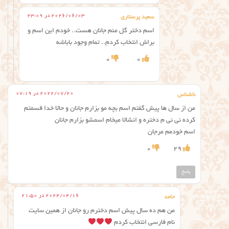
2026/06/03 در 23:09
سعید پرستاری
اسم دختر گل منم جانان هست.. خودم این اسم و
براش انتخاب کردم.. تمام وجود باباشه
0
0
2022/07/20 در 07:19
ناشناس
من از سال ها پیش گفتم اسم بچه مو بزارم جانان و حالا خدا قسمتم
کرده نی نی م دختره و انشالا میخام اسمشو بزارم جانان
اسم خودمم مرجان
0
29
پاسخ
2024/04/16 در 21:50
حامد
من هم ده سال پیش اسم دخترم رو جانان از همین سایت
نام فارسی انتخاب کردم