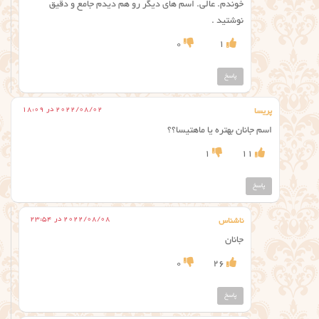
خوندم. عالی. اسم های دیگر رو هم دیدم جامع و دقیق
نوشتید .
0
1
پاسخ
2022/08/02 در 18:09
پریسا
اسم جانان بهتره یا ماهتیسا؟؟
1
11
پاسخ
2022/08/08 در 23:54
ناشناس
جانان
0
26
پاسخ