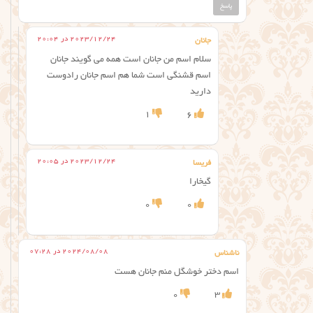
پاسخ
2023/12/24 در 20:04
جانان
سلام اسم من جانان است همه می گویند جانان
اسم قشنگی است شما هم اسم جانان رادوست
دارید
1
6
2023/12/24 در 20:05
فریسا
گیخارا
0
0
2024/08/08 در 07:28
ناشناس
اسم دختر خوشگل منم جانان هست
0
3