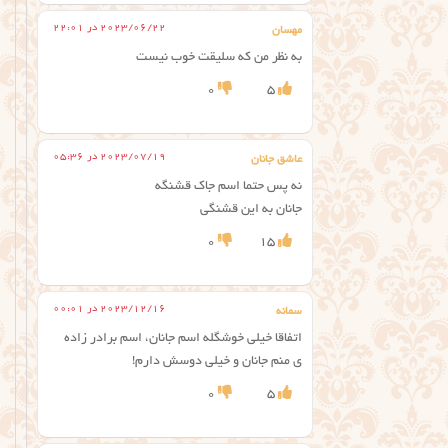
2023/06/22 در 22:01
مهسان
به نظر من که سلیقت خوب نیست
0
5
2023/07/19 در 05:36
عاشق جانان
نه پس حتما اسم جاک قشنگه
جانان به این قشنگی
0
15
2023/12/16 در 00:01
سمانه
اتفاقا خیلی خوشگله اسم جانان، اسم برادر زاده
ی منم جانان و خیلی دوسش دارم!
0
5