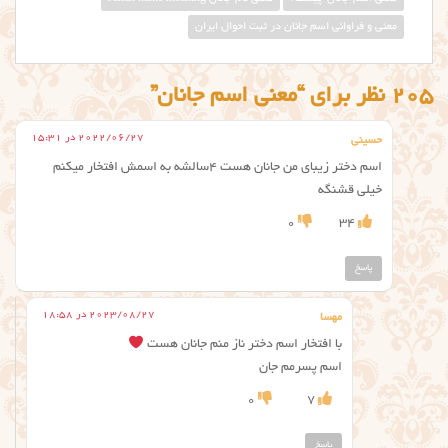
معنی و فراوانی اسم جانان در ثبت احوال ایران
205 نظر برای “معنی اسم جانان”
2022/06/27 در 15:31
حسینی
اسم دختر زیبای من جانان هست ۴سالشه به اسمش افتخار میکنم
خیلی قشنگه
0
34
پاسخ
2023/08/27 در 18:58
مهسا
با افتخار اسم دختر ناز منم جانان هست
اسم پسرمم جان
0
7
پاسخ