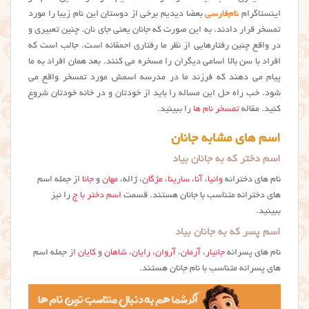
اینستاگرام
نام‌فارسی
بعضا دیدیم برخی از دوستان این نام زیبا را مورد
تمسخر قرار دادند. به این صورت که جانان یعنی جای نان. چنین تعبیری و
در واقع چنین رفتارهایی از نظر ما رفتاری احمقانه است. جالب است که
افراد با سن بالا اسامی دیگران را مسخره می کنند. بعد همان افراد به ما
پیام می دهند که فرزند ما در مدرسه اسمش مورد تمسخر واقع می
شود. خب راه حل این مساله را باید از خودتان و در خانه خودتان شروع
کنید. مقاله
تمسخر نام ها
را ببینید.
اسم های مشابه جانان
اسم دختر که به جانان بیاد
نام های دخترانه
وانیا
،
آنا
،
سارینا
،
مژگان
، ژاله،
مهان
و
جانا
از جمله اسم
های دخترانه متناسب با جانان هستند. قسمت
اسم دختر با ج
را نیز
ببینید.
اسم پسر که به جانان بیاد
نام های پسرانه
جانیار
،
آرمان
،
آروان
،
رایان
،
شاهان
و
کایان
از جمله اسم
های پسرانه متناسب با نام جانان هستند.