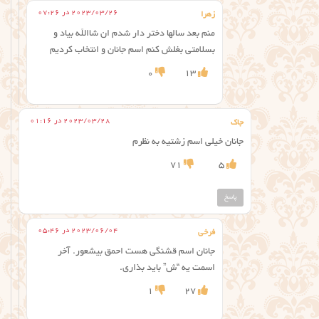
2023/03/26 در 07:26
زهرا
منم بعد سالها دختر دار شدم ان شاالله بیاد و
بسلامتی بغلش کنم اسم جانان و انتخاب کردیم
0
13
2023/03/28 در 01:16
جاک
جانان خیلی اسم زشتیه به نظرم
71
5
پاسخ
2023/06/04 در 05:46
فرخی
جانان اسم قشنگی هست احمق بیشعور. آخر
اسمت یه “ش” باید بذاری.
1
27