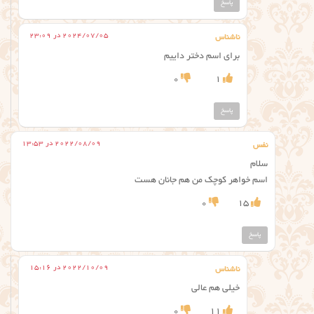
پاسخ
2024/07/05 در 23:09
ناشناس
برای اسم دختر داییم
0
1
پاسخ
2022/08/09 در 13:53
نفس
سلام
اسم خواهر کوچک من هم جانان هست
0
15
پاسخ
2022/10/09 در 15:16
ناشناس
خیلی هم عالی
0
11