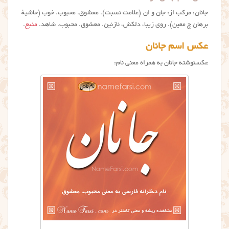
جانان: مرکب از: جان و ان (علامت نسبت). معشوق. محبوب. خوب (حاشیهٔ
برهان چ معین). روی زیبا، دلکش، نازنین. معشوق. محبوب. شاهد.
منبع
.
عکس اسم جانان
عکسنوشته جانان به همراه معنی نام: