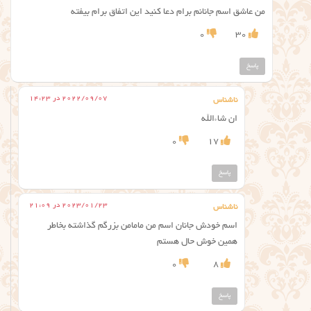
من عاشق اسم جانانم برام دعا کنید این اتفاق برام بیفته
0
30
پاسخ
2022/09/07 در 14:23
ناشناس
ان شاءالله
0
17
پاسخ
2023/01/23 در 21:09
ناشناس
اسم خودش جانان اسم من مامامن بزرگم گذاشته بخاطر
همین خوش حال هستم
0
8
پاسخ