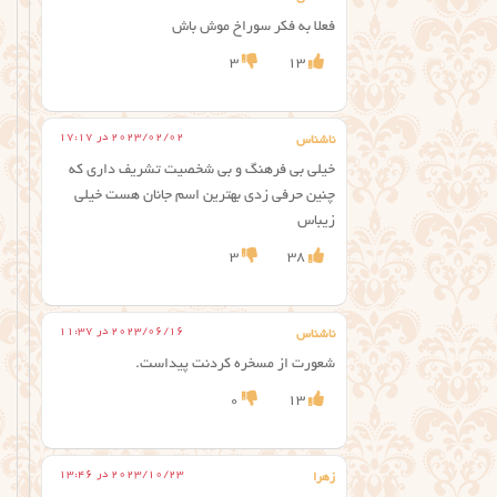
فعلا به فکر سوراخ موش باش
3
13
2023/02/02 در 17:17
ناشناس
خیلی بی فرهنگ و بی شخصیت تشریف داری که
چنین حرفی زدی بهترین اسم جانان هست خیلی
زیباس
3
38
2023/06/16 در 11:37
ناشناس
شعورت از مسخره کردنت پیداست.
0
13
2023/10/23 در 13:46
زهرا