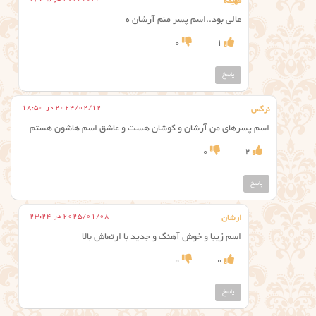
فهیمه
عالی بود..اسم پسر منم آرشان ه
0
1
پاسخ
2024/02/12 در 18:50
نرگس
اسم پسرهای من آرشان و کوشان هست و عاشق اسم هاشون هستم
0
2
پاسخ
2025/01/08 در 23:24
ارشان
اسم زیبا و خوش آهنگ و جدید با ارتعاش بالا
0
0
پاسخ