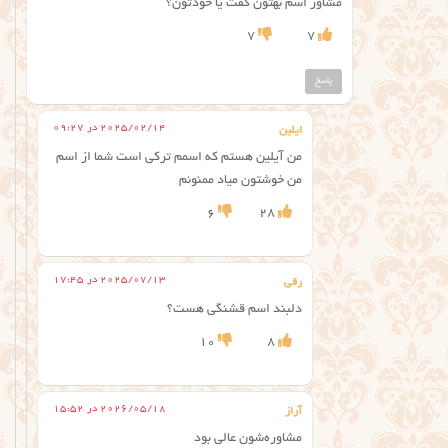
مشاور اسم بهتون گفت یا خودتون؟
7
7
پاسخ
2025/02/14 در 09:27
ایلین
من آیلین هستم که اسمم ترکی است شما از اسم
من خوشتون میاد ممنونم
6
28
2025/07/13 در 17:45
رقی
دلبند اسم قشنگی هست؟
10
8
2026/05/18 در 15:52
آراز
مشاوره‌شون عالی بود