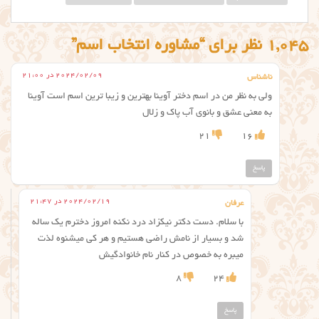
1,045 نظر برای “مشاوره انتخاب اسم”
2024/02/09 در 21:00
ناشناس
ولی به نظر من در اسم دختر آوینا بهترین و زیبا ترین اسم است آوینا
به معنی عشق و بانوی آب پاک و زلال
21
16
پاسخ
2024/02/19 در 21:47
عرفان
با سلام. دست دکتر نیکزاد درد نکنه امروز دخترم یک ساله
شد و بسیار از نامش راضی هستیم و هر کی میشنوه لذت
میبره به خصوص در کنار نام خانوادگیش
8
24
پاسخ