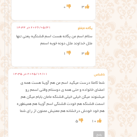
0
3
2026/05/31 در 14:34
یگانه نجفلو
سلام اسم من یگانه هست اسم قشنگیه یعنی تنها
مثل خداوند مثل دونه خوبه اسمم
1
3
2025/12/01 در 14:35
ناشناس
شما کاملا درست میگید اسم من هم آوینا هست همه ی
اعضای خانواده و حتی همه ی دوستام وقتی اسمم رو
میشنوند میگن خیلی خیلی قشنگه مامان بابام میگن هم
اسمت قشنگه هم خودت قشنگی اسم آوینا هم همینطوره
هم خود خودش درخشانه هم معنیش ممنون از رای شما
5
10
پاسخ