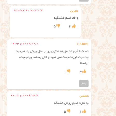
2025/12/23 در 15:05
ملورین
واقعا اسم قشنگیه
5
3
2026/02/01 در 14:23
HABIBI
دم شما گرم که هزینه هاتون رو از سال پیش بالا نبردید
جنسیت فرزندم مشخص نبود و الان به شما پیام میدم
اینستا
1
3
پاسخ
2026/03/31 در 22:16
ناشناس
به نظرم اسم رومل قشنگه
5
1