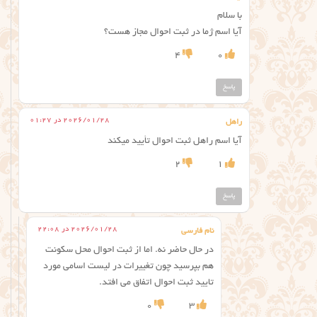
با سلام
آیا اسم ژما در ثبت احوال مجاز هست؟
4
0
پاسخ
2026/01/28 در 01:27
راهل
آیا اسم راهل ثبت احوال تأیید میکند
2
1
پاسخ
2026/01/28 در 22:08
نام فارسی
در حال حاضر نه. اما از ثبت احوال محل سکونت
هم بپرسید چون تغییرات در لیست اسامی مورد
تایید ثبت احوال اتفاق می افتد.
0
3