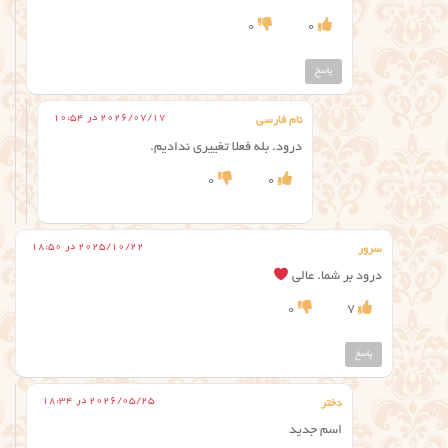
0
0
پاسخ
2026/07/17 در 10:54
نام فارسی
درود. بله فعلا تغییری ندادیم.
0
0
2025/10/22 در 18:50
سرور
درود بر شما. عالی
0
7
پاسخ
2026/05/25 در 18:34
دختر
اسم جدید