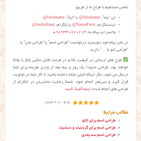
تماس مستقیم با طراح ما از طریق:
اپ “بله”:
farsiname@
یا “ایتا”:
farsiname@
اینستاگرام:
NameFarsi@
یا تلگرام:
mehrdoust@
واتس اپ پیام به:
۹۸۹۳۳۰۸۷۰۷۱۳+
در متن پیام خود بنویسید درخواست “طراحی اسم” یا “طراحی متن” یا
“طراحی تتو یا …” دارید.
طرح های ارسالی در کیفیت بالا و در فرمت فایل عکس jpg یا png
خواهد بود. طراحی حدودا یک روز و نیم بعد از واریز هزینه برای شما
ارسال می شود، مگر اینکه خیلی عجله داشته باشید تا کار شما در اولویت
قرار گیرد و سریعتر انجام شود. ضمنا رضایت مشتریان در تلگرام از
طراحی های انجام شده:
اینجا کلیک کنید
.
5/5 - (41 امتیاز)
مطالب مرتبط
طراحی اسم برای تاتو
طراحی اسم برای گردنبند و دستبند
طراحی اسم سه بعدی