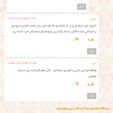
پاسخ
2025/11/23 در 02:29
امیری
امروز تتو اسم عزیزتر از جانم رو که طرحش رو زحمت کشیده بودین
زدم عالی شده کاش یه جا بگذارین بتونم بفرستم کار اجرا شده رو
0
8
پاسخ
2025/12/15 در 14:50
آسنا
واقعا طراحی عالی و خفن و حرفه‌ای . الان هم کارشده رو دستم
ممنون
0
5
پاسخ
دیدگاه شما چیست؟ در کادر زیر بنویسید: