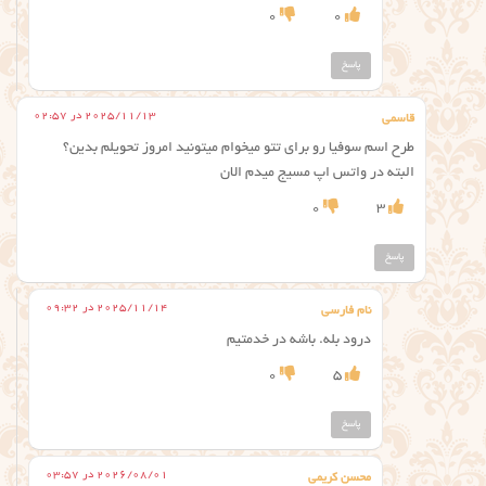
0
0
پاسخ
2025/11/13 در 02:57
قاسمی
طرح اسم سوفیا رو برای تتو میخوام میتونید امروز تحویلم بدین؟
البته در واتس اپ مسیج میدم الان
0
3
پاسخ
2025/11/14 در 09:32
نام فارسی
درود بله. باشه در خدمتیم
0
5
پاسخ
2026/08/01 در 03:57
محسن کریمی