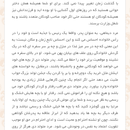
با گذشت زمان تغییر پیدا نمی کند. برای او شما همیشه همان دختر
جوانی هستید که در روزهای اول آشنایی با او بوده اید و فرزندانش نیز
همیشه کودکان او هستند حتی اگر خود صاحب کودکان متعدد باشند و به
شغل وزارت برسند.
مرد دیماهی، به عنوان پدر، واقعا یک رئیس با جذبه است و خود را در
رأس خانواده احساس می کند و این احساس تابع زمان و مکان نیست؛ به
این معنی که چه در سر میز غذا در منزل و چه بر سر سفره ای که در یک
گردش خانوادگی روی علف های بیابان پهن می شود،‌ او در بالای سفره می
نشیند و موقعیت برتر خود را حفظ می کند. پدر متولد دی از بچه های خود
می خواهد که کودکانی مطیع و باانضباط باشند، درمقابل به خواسته های
ایشان مثل خرید یک دوچرخه و یا بر پا کردن یک جشن تولد بزرگ جواب
مثبت می دهد حتی اگر انجام یک چنین کارهایی فشار زیادی به بودجه
خانواده وارد بیاورد. پدر متولد دی مراقب رفتار و کردار کودکان خود می
باشد و هیچ نکته ای را فراموش نمی کند. رفتار او با بچه هایش خشک و
رسمی به نظر می رسد و شما برای عوض کردن یک چنین رویه ای اولا باید
مرتبا به وی گوشزد کنید که با بچه ها خیلی خشک و رسمی نباشد و از
طرف دیگر به بچه ها یاد بدهید که از ابراز علاقه به پدرشان کوتاهی
نکنند، چون او تشنه احترام و محبت است و ادای احترام در حق او موجب
تقویت اعتماد به نفس در وجودش می شود. مرد متولد دی هرگز از روی