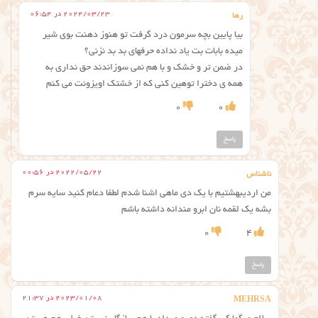
2024/03/23 در 06:54
رها
بیا پایین بچه سرمون درد گرفت تو هنوز دهنت بوی شیر
میده بابات بت یاد نداده حرفهای بد بد نزنی؟
در ضمن تر و خشک و با هم نمی سوزاندند حق نداری به
همه ی دخترا توهین کنی که از خشتک اویزونت می کنم
0
0
پاسخ
2022/05/22 در 00:56
ناشناس
من اردیبهشتیم با یک دی ماهی اشنا شدم لطفا دعام کنید سایه سرم
بشه یک لقمه نان ابرو مندانه داشته باشم
0
4
پاسخ
2023/01/08 در 21:37
MEHRSA