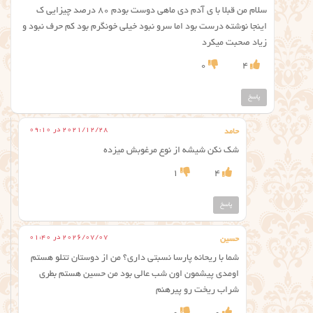
سلام من قبلا با ی آدم دی ماهی دوست بودم ۸۰ درصد چیزایی ک
اینجا نوشته درست بود اما سرو نبود خیلی خونگرم بود کم حرف نبود و
زیاد صحبت میکرد
0
4
پاسخ
2021/12/28 در 09:10
حامد
شک نکن شیشه از نوع مرغوبش میزده
1
4
پاسخ
2026/07/07 در 01:40
حسین
شما با ریحانه پارسا نسبتی داری؟ من از دوستان تتلو هستم
اومدی پیشمون اون شب عالی بود من حسین هستم بطری
شراب ریخت رو پیرهنم