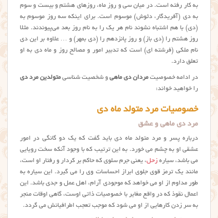
به کار رفته است. در میان سی و روز ماه، روزهای هشتم و بیست و سوم
به دی (آفریدگار، دثوش) موسوم است. برای اینکه سه روز موسوم به
(دی) با هم اشتباه نشوند نام هر یک را به نام روز بعد می‌پیوندند. مثلا
روز هشتم را (دی باز) و روز پانزدهم را (دی بمهر) و … علاوه بر این دی
نام ملکی (فرشته ای) است که تدبیر امور و مصالح روز و ماه دی به او
تعلق دارد.
در ادامه خصوصیت
مردان دی ماهی
و شخصیت شناسی
متولدین مرد دی
را خواهید خواند:
خصوصیات مرد متولد ماه دی
مرد دی ماهی و عشق
درباره پسر و مرد متولد ماه دی باید گفت که یک دو گانگی در امور
عشقی او به چشم می خورد. به این ترتیب که با وجود آنکه سخت رویایی
می باشد، سیاره
زحل
،‌ یعنی جرم سلوی که حاکم بر کردار و رفتار او است،
مانند یک ترمز قوی جلوی ابراز احساسات وی را می گیرد. این سیاره به
طور مداوم از او می خواهد که موجودی آرام،‌ اهل عمل و جدی باشد. این
اعمال نقوذ که در واقع مغایر با خصوصیات ذاتی اوست، گاهی اوقات منجر
به سر زدن کارهایی از او می شود که موجب تعجب اطرافیانش می گردد.