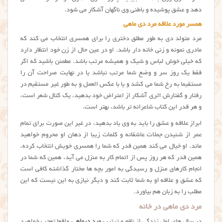
دهد و عشق پوشیده و باطنی وی ناگهان آشکار می شود.
همسر مورد علاقه مرد دی ماهی
مرد متولد دی به طور مطلق دختری را برای همسری انتخاب می کند که
مادری نمونه و زنی خانه دار باشد. او در عین حال از زن خود انتظار دارد
که خیلی خوش لباس و شیک و همیشه مرتب باشد. مطمئن باشید که اگر
فقط یک روز سر و وضع شما مرتب نباشد یا در نهایت صراحت آن را
مستقیما به رخ شما می کشد و یا با عکس العمل و به طور غیر مستقیم در
رفتار و گفتارش اثری آشکار از اعتراض خود بدهید، یک کتال شعر است،‌
و هر قدر این کتاب شاعرانه تر باشد، بهتر است.
ابراز علاقه و عشق را باید به وی یاد بدهید، در غیر این صورت برای تمام
عمر از شنیدن جملات عاشقانه و کلمات زیبا از دهان او محروم خواهید
ماند. او خیال می کند همین قدر که شما را همسری خویش انتخاب کرده،
همین قدر که هر روز پس از اتمام کار به منزل می آید، همین که شما در
انجام کارهای منزل و رسیدگی به امور بچه ها مختار گذاشته کافی است
که عشق و علاقه او به شما ثابت کند و دیگر نیازی به این نیست که این
مطلب را به زبان هم بیاورد.
مرد دی ماهی در خانه
در سال های اول زندگی از نظم و ترتیب
مرد دیماهی
واقعا تعجب خواهید