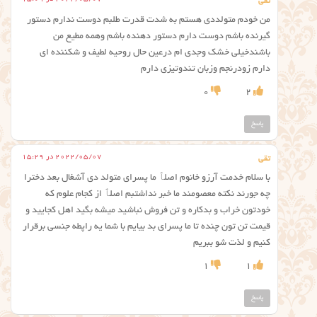
تقی
من خودم متولددی هستم به شدت قدرت طلبم دوست ندارم دستور
گیرنده باشم دوست دارم دستور دهنده باشم وهمه مطیع من
باشندخیلی خشک وجدی ام درعین حال روحیه لطیف و شکننده ای
دارم زودرنجم وزبان تندوتیزی دارم
0
2
پاسخ
2022/05/07 در 15:29
تقی
با سلام خدمت آرزو خانوم اصلٱ ما پسرای متولد دی آشغال بعد دخترا
چه جورند نکته معصومند ما خبر نداشتبم اصلٱ از کجام علوم که
خودتون خراب و بدکاره و تن فروش نباشید میشه بگید اهل کجایید و
قیمت تن تون چنده تا ما پسرای بد بیایم با شما یه راپطه جنسی برقرار
کنیم و لذت شو ببریم
1
1
پاسخ