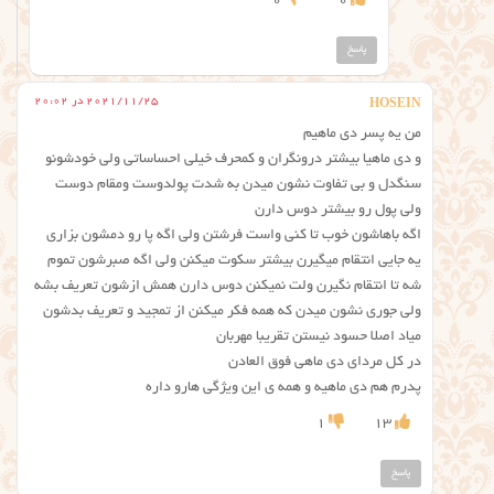
0
0
پاسخ
2021/11/25 در 20:02
HOSEIN
من یه پسر دی ماهیم
و دی ماهیا بیشتر درونگران و کمحرف خیلی احساساتی ولی خودشونو
سنگدل و بی تفاوت نشون میدن به شدت پولدوست ومقام دوست
ولی پول رو بیشتر دوس دارن
اگه باهاشون خوب تا کنی واست فرشتن ولی اگه پا رو دمشون بزاری
یه جایی انتقام میگیرن بیشتر سکوت میکنن ولی اگه صبرشون تموم
شه تا انتقام نگیرن ولت نمیکنن دوس دارن همش ازشون تعریف بشه
ولی جوری نشون میدن که همه فکر میکنن از تمجید و تعریف بدشون
میاد اصلا حسود نیستن تقریبا مهربان
در کل مردای دی ماهی فوق العادن
پدرم هم دی ماهیه و همه ی این ویژگی هارو داره
1
13
پاسخ