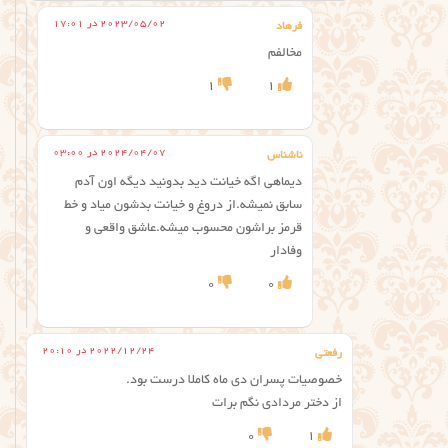
2023/05/02 در 17:01
فرهاد
مخالفم
1
1
2024/04/07 در 03:00
ناشناس
دیماهی اگه خیانت دید بدونید دیگه اون آدم
سابق نمیشه.از دروغ و خیانت بدشون میاد و خط
قرمز براشون محسوب میشه.عاشق واقعی و
وفادار
0
0
2022/12/24 در 20:10
رفعتی
خصوصیات پسران دی ماه کاملا درست بود.
از دختر مردادی نگم برات
0
1