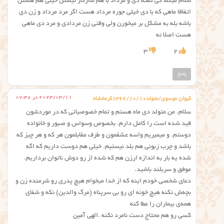
سلام میگما کی گفته دی و مرداد با هم سازگار نیستن خیلی هم هستن
اتفاقا ماهی که با دی خیلی جوره مرداد هست اگر مرد مرداد و زن دی
باشه بله به مشکل بر میخورن ولی وقتی زن مردادی و مرد دی ماهی
هست اصلا نه
3
2
پاسخ
2023/03/11 در 07:38
کیوان موسوی/متولد۱۳۶۶/۱۰/۱۰کرمانشاه
سلام. من متولد دی ماه هستم و تمام خصوصیاتی که در موردشون
قید شده است را کامل دارم. بخصوص وسواس و صبور و خانواده
دوستم. و میمیریم واسه عشقمون و طرف مقابلمون هر که و هر چیز که
باشد و چرب زبونی هم بلد نیستیم. خیلی هم دوست داریم که اگه
شده یه بار به اندازه ارزن هم که شده از رو دوش ناتوان برداریم.
موفق و سربلند باشید.
دعای شخصی خودم اینه که از خدا میخوام هیچ پدری رو شرمنده زن و
بچه‌ش نکنه‌ هیچ خونه ای رو بی سرپناه (مرگ والدین) نکه‌ و شفای
همه‌ی بیماران را عطا کنه
کسی رو هم محتاج دست نامرد نکنه .الهی آمین