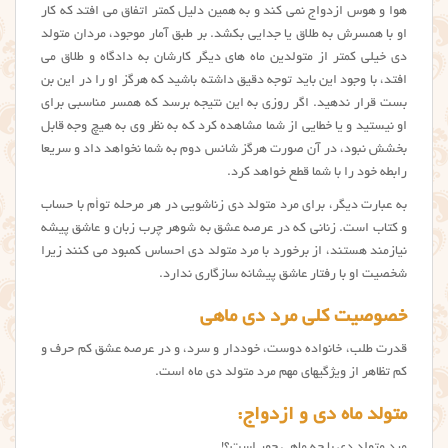
هوا و هوس ازدواج نمی کند و به همین دلیل کمتر اتفاق می افتد که کار
او با همسرش به طلاق یا جدایی بکشد. بر طبق آمار موجود، مردان متولد
دی خیلی کمتر از متولدین ماه های دیگر کارشان به دادگاه و طلاق می
افتد، با وجود این باید توجه دقیق داشته باشید که هرگز او را در این بن
بست قرار ندهید. اگر روزی به این نتیجه برسد که همسر مناسبی برای
او نیستید و یا خطایی از شما مشاهده کرد که به نظر وی به هیچ وجه قابل
بخشش نبود، در آن صورت هرگز شانس دوم به شما نخواهد داد و سریعا
رابطه خود را با شما قطع خواهد کرد.
به عبارت دیگر، برای مرد متولد دی زناشویی در هر مرحله توأم با حساب
و کتاب است. زنانی که در عرصه عشق به شوهر چرب زبان و عاشق پیشه
نیازمند هستند، از برخورد با مرد متولد دی احساس کمبود می کنند زیرا
شخصیت او با رفتار عاشق پیشانه سازگاری ندارد.
خصوصیت کلی مرد دی ماهی
قدرت طلب، خانواده دوست، خوددار و سرد، و در عرصه عشق کم حرف و
کم تظاهر از ویژگیهای مهم مرد متولد دی ماه است.
متولد ماه دی و ازدواج:
مرد متولد دی با چه ماهی جور است؟!