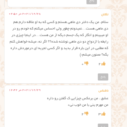
پاسخ
2021/12/28 در 02:50
تکتان
سلام. من یک دختر دی ماهی هستم و کسی که به او علاقه دارم هم
دی ماهی هست…نمیدونم چطور ولی احساس میکنم که خودم رو در
او میبینم و انگار که یک جسم دیگه از من هست…در اینجا چیزی در
رابطه با ازدواج دو دی ماهی نوشته شده؟؟ اگر نه، میشه خواهش کنم
که مطلبی در این باره قرار بدید و اگر کسی تجربه ای درموردش داره
بگه؟ ممنون میشم:)
0
2
پاسخ
2021/12/29 در 12:42
ناشناس
عشق . من برعکس چیزایی ک گفتن رو داره
من مهرم ینی با من خوب نی۰
2
3
پاسخ