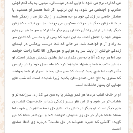
می گذارد،‌ نرم می شود تا جایی که در میانسالی، تبدیل به یک آدم خوش
مشرب و اجتماعی می شود، به این ترتیب اگر شما همسر او هستید، با
مشکل خاصی در زندگی خود مواجه هستید و از یک نظر مدار زندگی شما
بر خلاف زنان دیگر در حرکت معکوس می چرخد، به این ترتیب که زنان
دیگر باید در اوایل زندگی دندان روی جگر بگذارند و سر به هوایی های
شوهر خود را تحمل کنند. به این امید که پس از پا به سن گذاشتن سر
به راه و آرام خواهند شد، در حالی که شما درست برعکس در ابتدای
زندگی خیالتان از بابت سر به هوایی و هوسبازی آقا کاملا راحت خواهد
بود اما هر چه که آقا پا به سن بگذارد، خطر عاشق شدنش بیشتر است. او
به طور حتم به شما پیشنهاد نخواهد کرد که ماه عسل خود را در پاریس
بگذرانید، اما هیچ بعید نیست که سی سال بعد با اصرار از شما بخواهد
که سفری به تاج محل هندوستان بکنید زیرا شنیده است که شب های
مهتابی آن بسیار عاشقانه است.
او بر خلاف اغلب مردها هر قدر بیشتر پا به سن می گذارد، سرزنده تر و
شاداب تر می شود و از این نظر مسیر زندگی شما در خلاف جهت اغلب زن
های دیگر است. او هرگز در نقش یک عاشق دل خسته ظاهر نمی شود، اما
شعله علاقه هرگز در دل وی خاموش نخواهد شد و این شعر حافظ که می
گوید: “آتشی که نمیرد همیشه در دل ماست” درباره وی کاملا صادق
است.