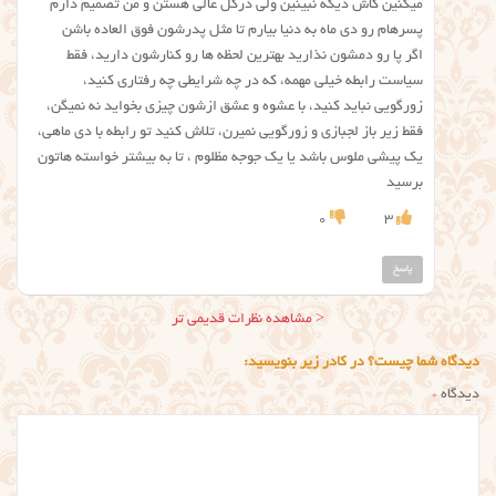
میکنین کاش دیگه نبینین ولی درکل عالی هستن و من تصمیم دارم
پسرهام رو دی ماه به دنیا بیارم تا مثل پدرشون فوق العاده باشن
اگر پا رو دمشون نذارید بهترین لحظه ها رو کنارشون دارید، فقط
سیاست رابطه خیلی مهمه، که در چه شرایطی چه رفتاری کنید،
زورگویی نباید کنید، با عشوه و عشق ازشون چیزی بخواید نه نمیگن،
فقط زیر باز لجبازی و زورگویی نمیرن، تلاش کنید تو رابطه با دی ماهی،
یک پیشی ملوس باشد یا یک جوجه مظلوم ، تا به بیشتر خواسته هاتون
برسید
0
3
پاسخ
ناوبری
< مشاهده نظرات قدیمی تر
نظر
دیدگاه شما چیست؟ در کادر زیر بنویسید:
دیدگاه
*