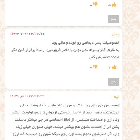
0
5
پاسخ
2023/12/22 در 16:03
پیمان
خصوصیات پسر دیماهی رو خوندم عالی بود
به نظرم اکثر پسرها نمی تونن با دختر فروردین ارتباط برقرار کنن مگر
اینکه تحقیرش کنن
0
0
پاسخ
2023/12/31 در 16:26
الینا
همسر من دی ماهی هستش و من مرداد ماهی، خداروشکر خیلی
خوشبختیم باهم ، بعد از ۳ سال دوستی ازدواج کردیم، اولویت ایشون
وفاداری و صداقت هستش، از لحاظ احساسی هر چی بیشتر عاشقت
بشن ابراز احساساتشون هم بیشتر میشه، خیلی صبورن خیلی زیاد
ولی اگر صبرشون تموم بشه اون روی دیگه شون رو میبینید که ارزو