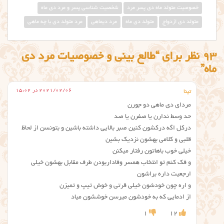
خصوصیت متولد ماه دی پسر مرد
شخصیت شناسی پسر و مرد دی ماه
متولد دی ازدواج
متولد دی ماه
مرد دیماهی
مرد متولد دی با چه ماهی
93 نظر برای “طالع بینی و خصوصیات مرد دی
ماه”
2021/02/06 در 15:02
تینا
مردای دی ماهی دو جورن
حد وسط ندارن یا صفرن یا صد
درکل اگه درکشون کنین صبر بالایی داشته باشین و بتونسن از لحاظ
قلبی و کلامی بهشون نزدیک بشین
خیلی خوب باهاتون رفتار میکنن
و فک کنم تو انتخاب همسر وفاداربودن طرف مقابل بهشون خیلی
ارجعیت داره براشون
و اره چون خودشون خیلی قرتی و خوش تیپ و تمیزن
از ادمایی که به خودشون میرسن خوششون میاد
1
12