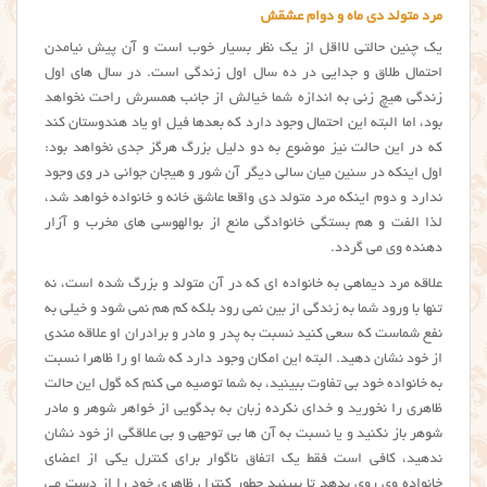
مرد متولد دی ماه و دوام عشقش
یک چنین حالتی لااقل از یک نظر بسیار خوب است و آن پیش نیامدن
احتمال طلاق و جدایی در ده سال اول زندگی است. در سال های اول
زندگی هیچ زنی به اندازه شما خیالش از جانب همسرش راحت نخواهد
بود، اما البته این احتمال وجود دارد که بعدها فیل او یاد هندوستان کند
که در این حالت نیز موضوع به دو دلیل بزرگ هرگز جدی نخواهد بود:
اول اینکه در سنین میان سالی دیگر آن شور و هیجان جوانی در وی وجود
ندارد و دوم اینکه مرد متولد دی واقعا عاشق خانه و خانواده خواهد شد،
لذا الفت و هم بستگی خانوادگی مانع از بوالهوسی های مخرب و آزار
دهنده وی می گردد.
علاقه مرد ديماهي به خانواده ای که در آن متولد و بزرگ شده است، نه
تنها با ورود شما به زندگی از بین نمی رود بلکه کم هم نمی شود و خیلی به
نفع شماست که سعی کنید نسبت به پدر و مادر و برادران او علاقه مندی
از خود نشان دهید. البته این امکان وجود دارد که شما او را ظاهرا نسبت
به خانواده خود بی تفاوت ببینید، به شما توصیه می کنم که گول این حالت
ظاهری را نخورید و خدای نکرده زبان به بدگویی از خواهر شوهر و مادر
شوهر باز نکنید و یا نسبت به آن ها بی توجهی و بی علاقگی از خود نشان
ندهید، کافی است فقط یک اتفاق ناگوار برای کنترل یکی از اعضای
خانواده وی روی بدهد تا ببینید چطور کنترل ظاهری خود را از دست می