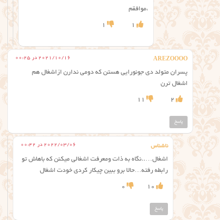
،موافقم
1
1
2021/10/16 در 00:25
AREZOOOO
پسران متولد دی جونورایی هستن که دومی ندارن ازاشغال هم
اشغال ترن
11
2
پاسخ
2022/03/06 در 00:42
ناشناس
اشغال…..نگاه به ذات ومعرفت اشغالی میکنن که باهاش تو
رابطه رفته…حالا برو ببین چیکار کردی خودت اشغال
0
10
پاسخ