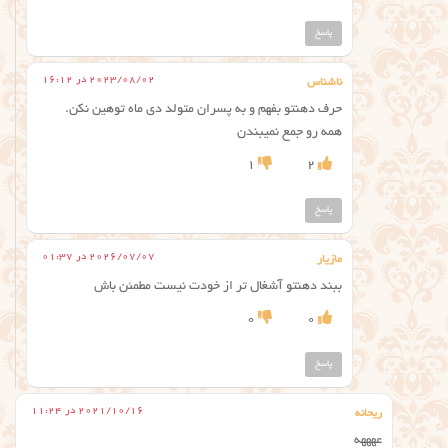
پاسخ
2023/08/02 در 16:12
ناشناس
حرف دهنتو بفهم و به پسران متولد دی ماه توهین نکن.
همه رو جمع نمیبندن
1
2
پاسخ
2026/07/07 در 01:37
مازیار
ببند دهنتو آشغال تر از خودت نیست مطمئن باش
0
0
پاسخ
2021/10/16 در 11:24
ریحانه
عهه‍هه