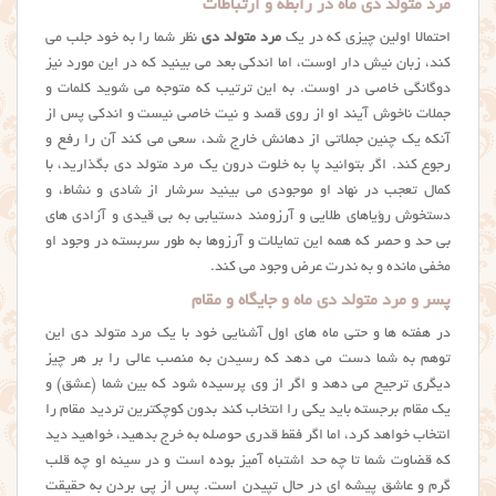
مرد متولد دی ماه در رابطه و ارتباطات
احتمالا اولین چیزی که در یک
مرد متولد دی
نظر شما را به خود جلب می
کند، زبان نیش دار اوست، اما اندکی بعد می بینید که در این مورد نیز
دوگانگی خاصی در اوست. به این ترتیب که متوجه می شوید کلمات و
جملات ناخوش آیند او از روی قصد و نیت خاصی نیست و اندکی پس از
آنکه یک چنین جملاتی از دهانش خارج شد، سعی می کند آن را رفع و
رجوع کند. اگر بتوانید پا به خلوت درون یک مرد متولد دی بگذارید، با
کمال تعجب در نهاد او موجودی می بینید سرشار از شادی و نشاط، و
دستخوش رؤیاهای طلایی و آرزومند دستیابی به بی قیدی و آزادی های
بی حد و حصر که همه این تمایلات و آرزوها به طور سربسته در وجود او
مخفی مانده و به ندرت عرض وجود می کند.
پسر و مرد متولد دی ماه و جایگاه و مقام
در هفته ها و حتی ماه های اول آشنایی خود با یک مرد متولد دی این
توهم به شما دست می دهد که رسیدن به منصب عالی را بر هر چیز
دیگری ترجیح می دهد و اگر از وی پرسیده شود که بین شما (عشق) و
یک مقام برجسته باید یکی را انتخاب کند بدون کوچکترین تردید مقام را
انتخاب خواهد کرد، اما اگر فقط قدری حوصله به خرج بدهید،‌ خواهید دید
که قضاوت شما تا چه حد اشتباه آمیز بوده است و در سینه او چه قلب
گرم و عاشق پیشه ای در حال تپیدن است. پس از پی بردن به حقیقت