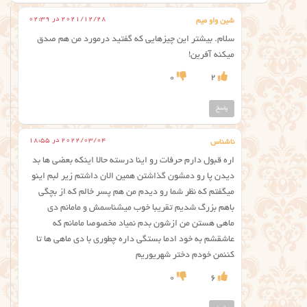
2021/12/28 در 02:39
شین واو میم
سلام. بیشتر این چیزهایی که گفتید درمورد من هم صدق
میکنه آفرین!
0
2
پاسخ
2022/03/04 در 18:55
ناشناس
اره قبول دارم حرفات رو اینا درسته حالا اینکه بعضی ها بد
دیدن پا رو دمشون گذاشتن همین الان داشتم زیر لبم اینو
میگفتم که نظر شما رو دیدم من هم پسر خالم که از بچگی
باهم بزرگ شدیم تقریبا خوب میشناسمش و مامانم دی
ماهی هستن من ازشون بدم نمیاد مخصوصا مامانم که
عاشقشم به خود ادما بستگی داره چطوری با دی ماهی ها تا
کننمن خودم دختر شهریوریم
0
6