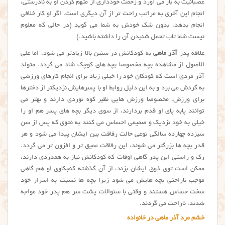
عصبانیت به بار می آورد و زحمت خودداری از متهم کردن او به نادرستی،
انجام این آخری به مراتب راحت تر از آن دیگری است. اگر او کار خلافی
انجام بدهد، بدون شک خودش به شما می گوید (در حالی که معلوم
نیست شما تاب تحمل شنیدن آن را داشته باشید.)
علاقه پدر
آذر ماهی
به کودکانش در سنین بالا زیادتر می شود، اما علی
الاصول از مشاهده بچه مخصوصا بچه های کوچک شاد می گردد. متولد
آذر مردی است که کودکان خود را خیلی زیاد برای انجام کارهای ورزشی
به گردش می برد و به این دلیل روابط او با پسرهایش نزدیکتر از دخترها
برای ورزش، مخصوصا ورزش هایی نظیر کوه نوردی دارند و بهتر می
توانند پابه پای او قدم بردارند، از سوی دیگر بچه های پسر هم او را
خیلی به خود نزدیک و صمیمی احساس می کنند به نحوی که پس از سن
سیزده چهارده سالگی نوعی حالت رفاقت بین ایشان پیدا می شود و هر
قدر بچه ها بزرگتر می شوند، این رفاقت عمیق تر و افزون تر می گردد.
رک و راستی این پدر گاهی اوقات که کودکانش نیاز به همدردی دارند،
ممکن است توی ذوق ایشان بزند، از آن گذشته کنجکاوی او هم گاهی
موجب ناراحتی بچه هایش می شود زیرا بچه ها نسبت به اسرار خود
سخت حساس هستند و وقتی با سئوالات پشت سر هم پدر خود مواجه
شدند، ناراحت می گردند.
خشم مرد آذر ماهی در خانواده