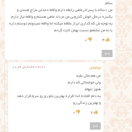
سلام
من ۱ساله با پسراذرماهی رابطه دارم واقعا دمدمی مزاج هستن و
یکسره درحال خوش گذرونی من مرداد ماهی هستم و واقعا نیاز دارم
به توجه ش گه گداری ابراز علاقه میکنه اما واقعا نمیدونم دوستم داره
یا نه من عشقمو نسبت بهش ثابت کردم
0
4
پاسخ
2022/12/11 در 01:14
ابوالفضل
من هم مثل بقیه
ولی خوشحالی که دارم
هنوز تنهام
به دلم افتاده خدا قراره بهترین بانو رو رو سرم قرار دهد
و بهترین زندگی رو
0
7
پاسخ