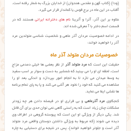
(ودا) (کتاب کهن و مقدس هندوان) از خدایان بزرگ به شمار رفته است.
آفتاب در این ماه در برج قوس یا کماندار قرار می گیرد.
علاوه بر این آذر، آترا و آترینا
نام های دخترانه ایرانی
هستند که در
قسمت اسم دختر با آ معرفی شده اند.
در ادامه خصوصیت مردان آذر ماهی و شخصیت شناسی متولدین مرد
آذر را خواهید خواند:
خصوصیات مردان متولد آذر ماه
حقیقت این است که
مرد متولد آذر
از نظر بعضی ها خیلی دمدمی مزاج
است، لحظه ای او را می بینید که شمشیر به دست و سوار بر اسب سفید
به وسط میدان می تازد تا به انجام امور بپردازد و اندکی بعد او را
مشاهده می کنید که خود را نخود هر آشی می کند و پا به پای تمام برنامه
ها نقشی ایفا می نماید.
کنجکاوی
مرد آذرماهی
و بی قراری او در فیصله دادن هر چه زودتر
مشکلات چنان زیاد است که به راستی گاهی نمی توان حدی برای آن قائل
شد. یکی دیگر از ویژگی او این است که پیوسته گروهی در اطراف وی
دیده می شوند (که مربوط به ویژگی داشتن دوستان واقعی مرد متولد
آذر است و جلوتر خواهید خواند)، پس در نتیجه برای دستیابی به چاره