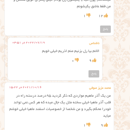
میشناسم چون قبلا با یکیشون رل بودم خیلی پسرای خوبی هستن و
من فقط عاشق یکیشونم
1
12
پاسخ
2022/07/19 در 03:51
ناشناس
الانم بیا رل بزنیم منم اذریم خیلی خوبم
0
9
پاسخ
2021/10/16 در 15:22
محمد عزیز صوفی
من یک آذر ماهیم مواردی که ذکر کردید ۹۵درصد درسته راه در
قلب آذر ماهیا خیلی سخته مثل یک جال میده که هر کس نمی تواند
خودرا محکم بگیرد و من شخصا از خصوصیات اسفند ماهیا خیلی خوشم
میاید
1
9