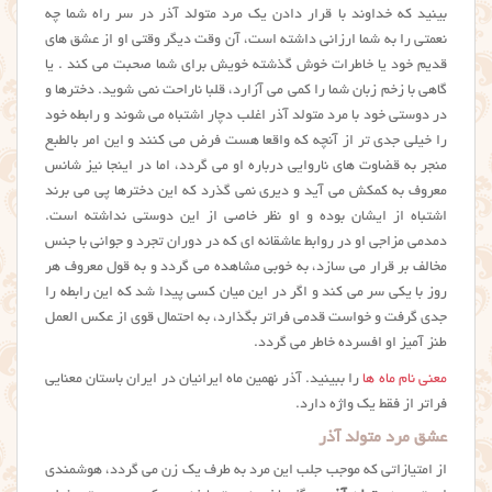
بینید که خداوند با قرار دادن یک مرد متولد آذر در سر راه شما چه
نعمتی را به شما ارزانی داشته است، آن وقت دیگر وقتی او از عشق های
قدیم خود یا خاطرات خوش گذشته خویش برای شما صحبت می کند . یا
گاهی با زخم زبان شما را کمی می آزارد، قلبا ناراحت نمی شوید. دخترها و
در دوستی خود با مرد متولد آذر اغلب دچار اشتباه می شوند و رابطه خود
را خیلی جدی تر از آنچه که واقعا هست فرض می کنند و این امر بالطبع
منجر به قضاوت های ناروایی درباره او می گردد، اما در اینجا نیز شانس
معروف به کمکش می آید و دیری نمی گذرد که این دخترها پی می برند
اشتباه از ایشان بوده و او نظر خاصی از این دوستی نداشته است.
دمدمی مزاجی او در روابط عاشقانه ای که در دوران تجرد و جوانی با جنس
مخالف بر قرار می سازد، به خوبی مشاهده می گردد و به قول معروف هر
روز با یکی سر می کند و اگر در این میان کسی پیدا شد که این رابطه را
جدی گرفت و خواست قدمی فراتر بگذارد، به احتمال قوی از عکس العمل
طنز آمیز او افسرده خاطر می گردد.
معنی نام ماه ها
را ببینید. آذر نهمین ماه ایرانیان در ایران باستان معنایی
فراتر از فقط یک واژه دارد.
عشق مرد متولد آذر
از امتیازاتی که موجب جلب این مرد به طرف یک زن می گردد، هوشمندی