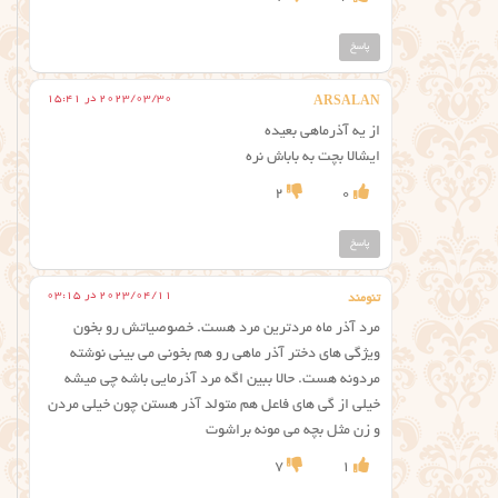
پاسخ
2023/03/30 در 15:41
ARSALAN
از یه آذرماهی بعیده
ایشالا بچت به باباش نره
2
0
پاسخ
2023/04/11 در 03:15
تنومند
مرد آذر ماه مردترین مرد هست. خصوصیاتش رو بخون
ویژگی های دختر آذر ماهی رو هم بخونی می بینی نوشته
مردونه هست. حالا ببین اگه مرد آذرمایی باشه چی میشه
خیلی از گی های فاعل هم متولد آذر هستن چون خیلی مردن
و زن مثل بچه می مونه براشوت
7
1