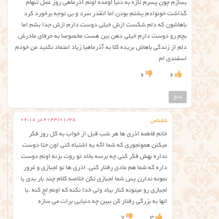
بسازم چون پسرم تازه به دنیا اومده اونم آذرماهی روز عمل تنهام
گذاشت خونوادم پشتم بودن اما انقدر سرد و بی توجه برخورد کرد
باهاشون که دلم شکست ازش خیلی دوست دارم ازش جدا بشم اما
بچم رو دوست دارم خیلی دهن بین هست مخصوصا به حرفای مادرش
دلم از زندگی باهاش بریده کلا به آذرماهیا زیاد اعتماد نکنید من خودم
اسفندی ام
6
6
پاسخ
2023/01/28 در 02:18
ناشناس
خانم فاطمه اذری ها هر شب قبل از خواب به کل روز فکر
میکنن همونجوری که شما اگه یه اشتباه کنی اون حتا دوست
نداره بهش فکر کنی چه برسه بخاد تو روت بزنه اونم دوست
داره که شما هم عادی رفتار کنی. اذری ها تو لجبازی و غرور
نمونه ندارن پس شما لجبازی نکن خلاصه کلام چند بار بدی یا
لجبازی رو میتونه کنار بیاد ولی خدا نکنه که اونم لج کنه .با
انها به بزرگی رفتار کن ببین چه دنیایی برات می سازه
7
3