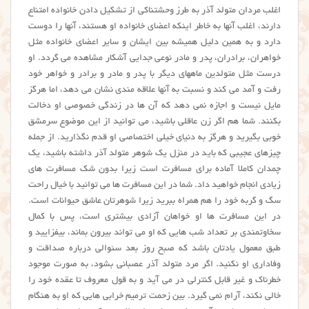
اغلب مردان متولد آذر به طرز وحشتناکی از تشکیل دادن خانواده امتناع
دارند، اغلب آنها به خاطر اینکه اعضای خانواده او هستند، آنها را دوست
دارد و به همین دلیل همیشه بین ایشان و سایر اعضای خانواده مثل
خواهران، برادران، پدر و مادر نوعی جدایی آشکار مشاهده می گردد. او
درست مثل متولدین ماههای دیگر با پدر و مادر و برادر و خواهر خود
رفت و آمد می کند و نسبت به آنها علاقه مندی نشان می دهد، اما هرگز
مایل نیست و اجازه نمی دهد که آن ها در زندگی خصوصی او دخالت
بکنند. شما هم اگر زن عاقلی باشید، می توانید از این موضوع سرمشق
خوبی بگیرید و هرگز به دنیای خیلی اختصاصی او قدم نگذارید. از جمله
چیزهای عجیبی که باید در منزل یک شوهر متولد آذر داشته باشید، یک
چمدان کاملا آماده برای مسافرت است زیرا بدون شک مسافرت های
زیادی انجام خواهید داد. شما در این مسافرت ها می توانید با خیال راحت
سگ و گربه خود را هم همراه ببرید زیرا شوهرتان عاشق حیوانات است.
در این مسافرت ها او خواهان آزادی بیشتری است، پس با کمال
سخاوتمندی بر تعداد شب هایی که او می تواند بیرون بماند، بیفزایید و
طبق معمول یادتان باشد که صبح روز بعد سئوالی درباره صداقت و
وفاداری او نکنید. اگر مرد متولد آذر عصبانی بشود، به صورت موجود
خطرناک و غیر قابل کنترلی در می آید و به قول معروف تا عقده خود را
خالی نکند، آرام نمی گیرد. بین زحمت ترمیم خرابی هایی که او به هنگام