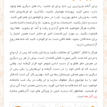
برای آنکه عزیزترین زن دنیا برای او باشید، راه های دیگری هم وجود
دارد: سعی کنید پیوسته هوشیار باشید، بگذارید او فرمانروای خانه
باشد، به ورزش عشق بورزید، او را در سفر و کوهنوردی همراهی کنید،
دست و دلباز باشید، احساسات به خرج بدهید، ناز و کرشمه داشته باشید
. بالاخره هرگز نخواهید که مانع آزادی و رفت و آمد او بشوید. لطفا زود
قضاوت نکنید، در مورد این قسمت اخیر او حاضر است همین امتیاز را
برای شما قائل بشود، فقط کافی است به او گوشزد کنید که شما هم روح
آزادمنشی دارید.
هرگز با افکار “انقلابی” او مخالفت نکنید و یادتان باشد که پس از ازدواج
با مردی که تحت تأثیر صورت فلکی کماندار است، بیش از هر زن دیگری
در معرض خطر طلاق و از دست دادن شوهر خود قرار گرفته اید، وقتی
دیدید که او کمان خود را در دست گرفته و تیرهایش را یکی پس از
دیگری به سوی هدفی غیرممکن رها می کند، بهترین کار آن است که فکر
خود را به موضوع دیگر معطوف سازید و ان وقت در یک شب عاشقانه
خواهید دید که صادقانه به شما می گوید: به راستی همسر ایده آلی برای
او هستید. همانطور که دیدید خیلی از ویژگی های مرد آذرماهی مشابه
زن آذر ماه
است.