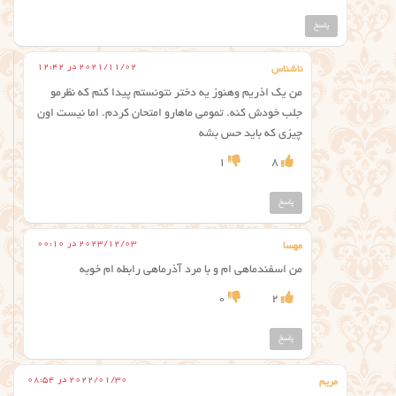
پاسخ
2021/11/02 در 12:42
ناشناس
من یک اذریم وهنوز یه دختر نتونستم پیدا کنم که نظرمو
جلب خودش کنه. تمومی ماهارو امتحان کردم. اما نیست اون
چیزی که باید حس بشه
1
8
پاسخ
2023/12/03 در 00:10
مهسا
من اسفندماهی ام و با مرد آذرماهی رابطه ام خوبه
0
2
پاسخ
2022/01/30 در 08:54
مریم