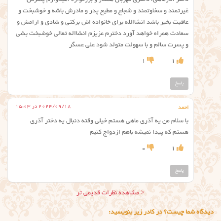
دختر آذرماهی، دختری مهربان همکار و بزرگواره امیدوارم پسرش
غیرتمند و سخاوتمند و شجاع و مطیع پدر و مادرش باشه و خوشبخت و
عاقبت بخیر باشد انشاالله برای خانواده اش برکتی و شادی و ارامش و
سعادت همراه خواهد آورد دخترم عزیزم انشااله تعالی خوشبخت بشی
و پسرت سالم و با سهولت متولد شود علی عسگر
1
1
پاسخ
2024/09/18 در 15:03
احمد
با سلام من یه آذری ماهی هستم خیلی وقته دنبال یه دختر آذری
هستم که پیدا نمیشه باهم ازدواج کنیم
0
1
پاسخ
ناوبری
< مشاهده نظرات قدیمی تر
نظر
دیدگاه شما چیست؟ در کادر زیر بنویسید: