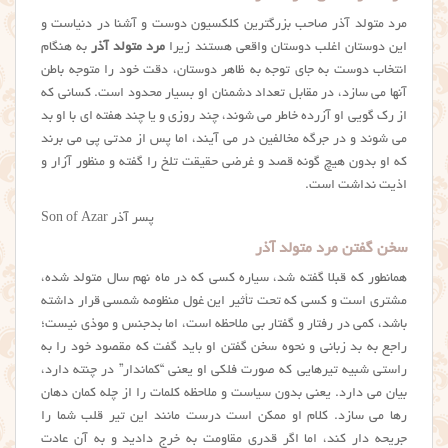
مرد متولد آذر صاحب بزرگترین کلکسیون دوست و آشنا در دنیاست و
این دوستان اغلب دوستان واقعی هستند زیرا
مرد متولد آذر
به هنگام
انتخاب دوست به جای توجه به ظاهر دوستان، دقت خود را متوجه باطن
آنها می سازد، در مقابل تعداد دشمنان او بسیار محدود است. کسانی که
از رک گویی او آزرده خاطر می شوند، چند روزی و یا چند هفته ای با او بد
می شوند و در جرگه مخالفین در می آیند، اما پس از مدتی پی می برند
که او بدون هیچ گونه قصد و غرضی حقیقت تلخ را گفته و منظور آزار و
اذیت نداشت است.
پسر آذر Son of Azar
سخن گفتن مرد متولد آذر
همانطور که قبلا گفته شد، سیاره کسی که در ماه نهم سال متولد شده،
مشتری است و کسی که تحت تأثیر این غول منظومه شمسی قرار داشته
باشد، کمی در رفتار و گفتار بی ملاحظه است، اما بدجنس و موذی نیست؛
راجع به بد زبانی و نحوه سخن گفتن او باید گفت که مقصود خود را به
راستی شبیه تیرهایی که صورت فلکی او یعنی “کماندار” در چنته دارد،
بیان می دارد. یعنی بدون سیاست و ملاحظه کلمات را از چله کمان دهان
رها می سازد. کلام او ممکن است درست مانند این تیر قلب شما را
جریحه دار کند، اما اگر قدری مقاومت به خرج دادید و به آن عادت