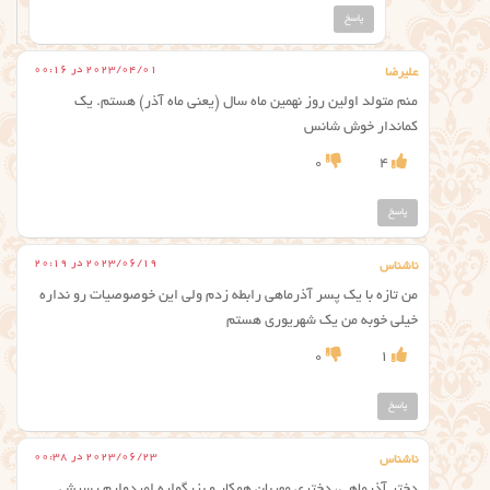
پاسخ
2023/04/01 در 00:16
علیرضا
منم متولد اولین روز نهمین ماه سال (یعنی ماه آذر) هستم. یک
کماندار خوش شانس
0
4
پاسخ
2023/06/19 در 20:19
ناشناس
من تازه با یک پسر آذرماهی رابطه زدم ولی این خوصوصیات رو نداره
خیلی خوبه من یک شهریوری هستم
0
1
پاسخ
2023/06/23 در 00:38
ناشناس