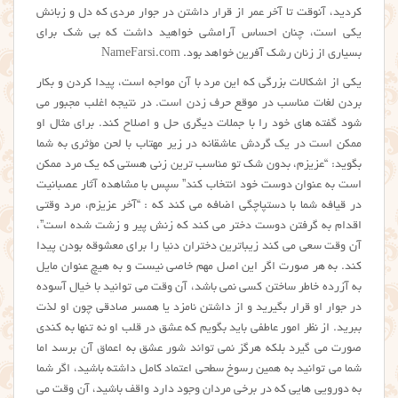
کردید، ‌آنوقت تا آخر عمر از قرار داشتن در جوار مردی که دل و زبانش
یکی است، چنان احساس آرامشی خواهید داشت که بی شک برای
بسیاری از زنان رشک آفرین خواهد بود. NameFarsi.com
یکی از اشکالات بزرگی که این مرد با آن مواجه است، پیدا کردن و بکار
بردن لغات مناسب در موقع حرف زدن است. در نتیجه اغلب مجبور می
شود گفته های خود را با جملات دیگری حل و اصلاح کند. برای مثال او
ممکن است در یک گردش عاشقانه در زیر مهتاب با لحن مؤثری به شما
بگوید: “عزیزم، بدون شک تو مناسب ترین زنی هستی که یک مرد ممکن
است به عنوان دوست خود انتخاب کند” سپس با مشاهده آثار عصبانیت
در قیافه شما با دستپاچگی اضافه می کند که : “آخر عزیزم، مرد وقتی
اقدام به گرفتن دوست دختر می کند که زنش پیر و زشت شده است”،
آن وقت سعی می کند زیباترین دختران دنیا را برای معشوقه بودن پیدا
کند. به هر صورت اگر این اصل مهم خاصی نیست و به هیچ عنوان مایل
به آزرده خاطر ساختن کسی نمی باشد، آن وقت می توانید با خیال آسوده
در جوار او قرار بگیرید و از داشتن نامزد یا همسر صادقی چون او لذت
ببرید. از نظر امور عاطفی باید بگویم که عشق در قلب او نه تنها به کندی
صورت می گیرد بلکه هرگز نمی تواند شور عشق به اعماق آن برسد اما
شما می توانید به همین رسوخ سطحی اعتماد کامل داشته باشید، اگر شما
به دورویی هایی که در برخی مردان وجود دارد واقف باشید، آن وقت می