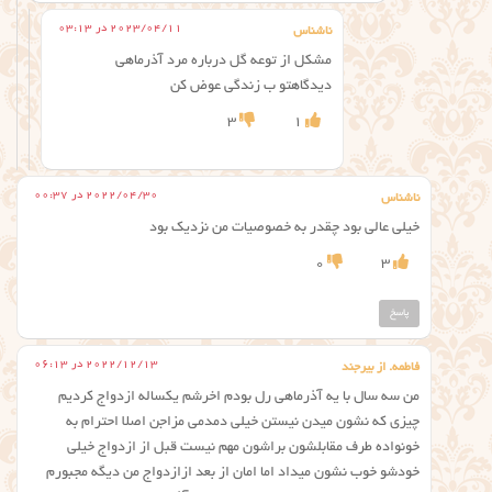
2023/04/11 در 03:13
ناشناس
مشکل از توعه گل درباره مرد آذرماهی
دیدگاهتو ب زندگی عوض کن
3
1
2022/04/30 در 00:37
ناشناس
خیلی عالی بود چقدر به خصوصیات من نزدیک بود
0
3
پاسخ
2022/12/13 در 06:13
فاطمه. از بیرجند
من سه سال با یه آذرماهی رل بودم اخرشم یکساله ازدواج کردیم
چیزی که نشون میدن نیستن خیلی دمدمی مزاجن اصلا احترام به
خونواده طرف مقابلشون براشون مهم نیست قبل از ازدواج خیلی
خودشو خوب نشون میداد اما امان از بعد ازازدواج من دیگه مجبورم