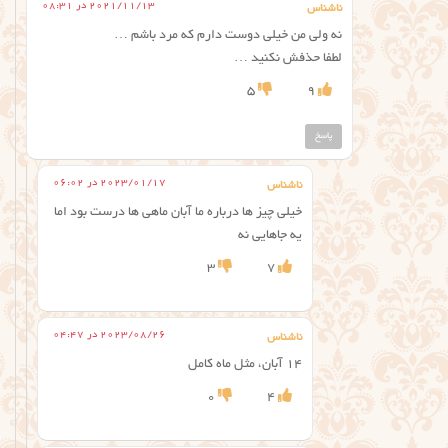
2021/11/13 در 08:31
ناشناس
نه ولی من خیلی دوست دارم که مرد باشم …
لطفا حذفش نکنید …
5
9
پاسخ
2023/01/17 در 06:02
ناشناس
خیلی چیز ها درباره ما آبان ماهی ها درست بود اما
یه جاهایی نه
3
7
2023/08/26 در 04:47
ناشناس
۱۴ آبان، مثل ماه کامل
0
4