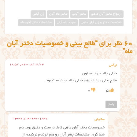
ازدواچ دختر آبان ماهی
دختر آبانی
دختر ماه آبان
زن آبانی
شخصیت دختر و زن آبان ماهی
متولد ماه آبان
مشخصات دختر آبان ماه
60 نظر برای “طالع بینی و خصوصیات دختر آبان
ماه”
2018/12/04 در 18:57
نرگس
خیلی جالب بود. ممنون
طالع بینی مرد دی هم خیلی جالب و درست بود
0
5
پاسخ
2023/01/27 در 14:07
ستایش
خصوصیات دختر آبان ماهی کاملا درست و دقیق بود. دم
شما گرم. مشخصات پسر آبان رو هم خوندم ترکیدم از