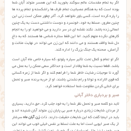
اگر به تمام مقدسات عالم سوگند بخورید که این همسر متولد آبان شما
بوده است که به هنگام عصبانیت تمام ظرف ها راشکسته و تمام پرده ها
را پاره کرده است، کسی باور نخواهد کرد، آخر چطور ممکن است زنی این
چنین مغرور، مسلط به خود، خونسرد و دوست داشتنی دست به یک چنین
اعمالی زده باشد. نکند نقشه ای در سر دارید و می خواهید او را به انجام
کارهای نکرده متهم کنید. اما این فقط ستاره شناس ها هستند که به داغ
دل شما واقف هستند و می دانند که این زن می تواند در نهایت متانت و
آرامش، صحنه یک جنگ بزرگ را اداره کند.
اگر او تمام و کمال تحت تأثیر سیاره پلوتو، که سیاره خاص ماه آبان است
باشد، قطعا نسبت به شما وفادار است و حداکثر سعی ممکن را به عمل می
آورد تا موجبات رضایت خاطر شما را فراهم کند و اگر شما از زمره کسانی
که قوی الاراده و توانا و رام نشدنی باشند، او از حربه برنده صبر و تحمل
برای خنثی کردن مقاومت شما استفاده خواهد کرد.
صبر و بردباری دختر آبانی
لابد دو کلمه صبر و تحمل نظر شما را به خود جلب کرد، حق دارید، بسیاری
از مردان شایعات زیادی درباره صبر بی پایان زن متولد آبان شنیده اند و
باید در اینجا گفت که این شایعات حقیقت دارند. ذات
زن آبان ماه
سرشار
از یک صبر ایوبی است اما به علت تسلط بر نفس خیلی خوب می تواند این