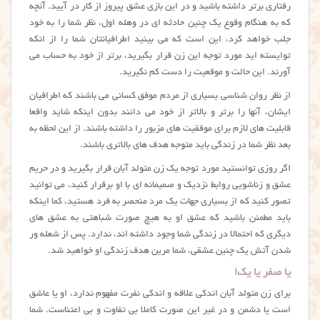
رفتاری برتر داشته باشید و در این بازی عشق پیروز از کار در آیید. آنچه
که به هنگام وقوع یک چنین حادثه ای در وهله اول، نظر شما را به خود
جلب خواهد کرد، این است که می بینید اطرافیانتان شما را از انکه
توایسته اید مورد توجه این زن قرار بگیرید، برتر از خود به حساب می
آورند. این حالت و موقعیت را دست کم نگیرید.
از نظر روان شناسی بسیاری از مردم موفق کسانی می باشند که اطرافیان
ایشان، آنها را برتر و بالاتر از خود می دانند بدون اینکه شاید واقعا
قابلیت های لازم برای موفقیت های مزبور را داشته باشند. از این لحظه به
بعد نظر شما در زندگی باید متوجه هدف های بالاتری باشند.
اگر روزی توانستید مورد توجه یک زن متولد آبان قرار بگیرید و در حریم
عشق و زناشویی روابط نزدیک و صمیمانه ای با او برقرار کنید، می توانید
تصور کنید که از بسیاری جهات یک مرد منحصر به فرد هستید، کما اینکه
باید مطمئن باشید که عشق او به هیچ صورت شباهتی به عشق های
دیگری که احتمالا در زندگی شما وجود داشته اند، ندارد. پس از شعله ور
شدن آتش یک چنین عشقی، شما مرین هدف زندگی او خواهید شد.
یا صفر یا یک!
برای زن متولد آبان اندکی علاقه و اندکی نفرت مفهوم ندارد، او یا عاشق
است یا دشمن و در غیر این صورت کاملا بی تفاوت و بی اعتناست. شما