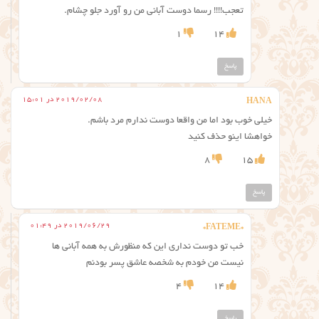
تعجب!!!! رسما دوست آبانی من رو آورد جلو چشام.
1
14
پاسخ
2019/02/08 در 15:01
HANA
خیلی خوب بود اما من واقعا دوست ندارم مرد باشم.
خواهشا اینو حذف کنید
8
15
پاسخ
2019/06/29 در 01:49
*FATEME*
خب تو دوست نداری این که منظورش به همه آبانی ها
نیست من خودم به شخصه عاشق پسر بودنم
4
14
پاسخ