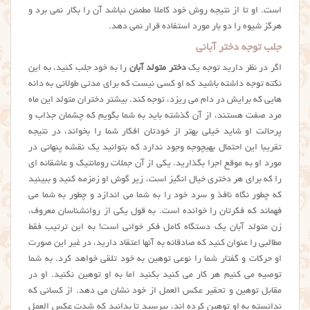
است. او تا از نتیجه روش خود کاملا مطمئن نباشد آن را بکار نمی برد و
هرگز شیوه را دو بار مورد استفاده قرار نمی دهد.
جلب توجه دختر آبانی
اگر در نظر دارید توجه یک
دختر متولد آبان
را به خود جلب کنید، به این
نکته توجه داشته باشید که او کسی نیست که برای مدتی طولانی به دانه
هایی که برایش در دام می ریزد، توجه کند. بیشتر دختران متولد این ماه
مرد صفت هستند، از آن گذشته باید به شما بگویم که چشمان جذاب و
پرحالت او شاید خیلی بهتر از خودتان افکار شما را بخواند، در نتیجه
تقریبا این احتمال بهیچوجه وجود ندارد که بتوانید یک نقشه پنهانی در
مورد او به موقع اجرا بگذارید. یکی از آن جملات رومانتیک و عاشقانه ای
را که برای هر دختری خیال انگیز است، زیر گوش او زمزمه کنید و ببینید
که چطور نگاه نافذ و سرد خود را به شما می اندازد و چطور به شما می
فهماند که فکرتان را خوانده است. به قول یکی از روانشناسان معروف،
زن متولد آبان یک دستگاه کامل فکر خوانی است! به این ترتیب فقط
مطالبی را عنوان کنید که صادقانه به آنها اعتقاد دارید، در غیر این صورت
او حرکات و گفتار شما را نوعی توهین به خود تلقی خواهد کرد. به شما
توصیه می کنیم هر کار می کنید بکنید اما به او توهین نکنید. او در
مقابل توهین و تحقیر عکس العمل از خود نشان می دهد. از کسانی که
ندانسته به او توهین کرده اند، بپرسید تا بدانید که شدت عکس العمل