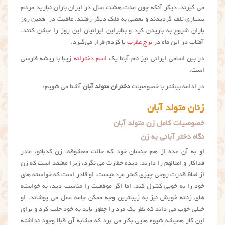
می گیرند، دیگر آنکه چون مدت هشت سال در ایران باران نبارید مردم
بسیاری تلف گردیدند و بعضی به ملک دیگر رفتند. عاقبت در همین روز
باران شروع به باریدن کرد و بنابراین ایرانیان این روز را جشن کنند.
آفتاب در این ماه در
برج عقرب
یا کژدم قرار می‌گیرد.
در بین اسامی ایرانی نیز نام آبانا یک
اسم دخترانه
زیبا با ریشه فارسی
است.
در ادامه بیشتر با خصوصیات
دختران متولد آبان
آشنا می شویم:
زنان متولد آبان
خصوصیات کامل زن متولد آبان
نگاه دختر آبانی به زن
او به آن عده از هم جنسان خود که حالت معشوقه، زن کدبانو، مادر
فداکار و امثالهم را دارند، دیده حقارت می نگرد، زیرا معتقد است که زن
از لحاظ قدرت روحی چیزی کمتر مرد نیست. او قادر است که خواسته های
خود را به خوبی کنترل کند، اما اگر موقعیت را مناسب دید، به خواسته
های زنانه خویش نیز به زیباترین وجه ممکن جامه عمل می پوشاند. او
خیلی خوب می داند که نظر یک مرد را چطور باید به خود جلب کرد و برای
این کار همیشه شیوه هایی بکار می برد که مشابه آن قبلا وجود نداشته