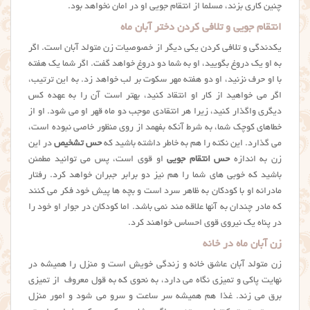
چنین کاری بزند، مسلما از انتقام جویی او در امان نخواهد بود.
انتقام جویی و تلافی کردن دختر آبان ماه
یکدندگی و تلافی کردن یکی دیگر از خصوصیات زن متولد آبان است. اگر
به او یک دروغ بگویید، او به شما دو دروغ خواهد گفت. اگر شما یک هفته
با او حرف نزنید، او دو هفته مهر سکوت بر لب خواهد زد. به این ترتیب،
اگر می خواهید از کار او انتقاد کنید، بهتر است آن را به عهده کس
دیگری واگذار کنید، زیرا هر انتقادی موجب دو ماه قهر او می شود. او از
خطاهای کوچک شما، به شرط آنکه بفهمد از روی منظور خاصی نبوده است،
می گذارد. این نکته را هم به خاطر داشته باشید که
حس تشخیص
در این
زن به اندازه
حس انتقام جویی
او قوی است، پس می توانید مطمئن
باشید که خوبی های شما را هم نیز دو برابر جبران خواهد کرد. رفتار
مادرانه او با کودکان به ظاهر سرد است و بچه ها پیش خود فکر می کنند
که مادر چندان به آنها علاقه مند نمی باشد. اما کودکان در جوار او خود را
در پناه یک نیروی قوی احساس خواهند کرد.
زن آبان ماه در خانه
زن متولد آبان عاشق خانه و زندگی خویش است و منزل را همیشه در
نهایت پاکی و تمیزی نگاه می دارد، به نحوی که به قول معروف از تمیزی
برق می زند. غذا هم همیشه سر ساعت و سرو می شود و امور منزل