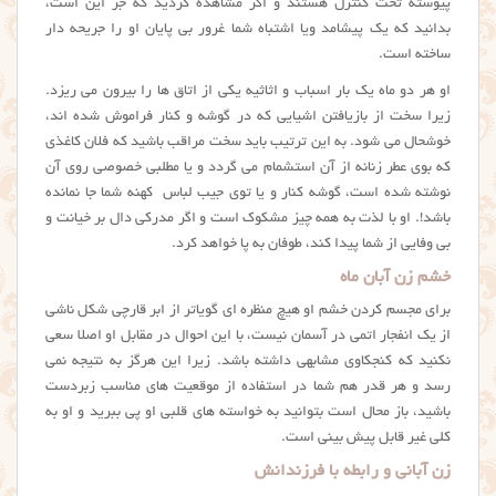
پیوسته تحت کنترل هستند و اگر مشاهده کردید که جز این است،
‌بدانید که یک پیشامد ویا اشتباه شما غرور بی پایان او را جریحه دار
ساخته است.
او هر دو ماه یک بار اسباب و اثاثیه یکی از اتاق ها را بیرون می ریزد.
زیرا سخت از بازیافتن اشیایی که در گوشه و کنار فراموش شده اند،
خوشحال می شود. به این ترتیب باید سخت مراقب باشید که فلان کاغذی
که بوی عطر زنانه از آن استشمام می گردد و یا مطلبی خصوصی روی آن
نوشته شده است، گوشه کنار و یا توی جیب لباس کهنه شما جا نمانده
باشد!. او با لذت به همه چیز مشکوک است و اگر مدرکی دال بر خیانت و
بی وفایی از شما پیدا کند، طوفان به پا خواهد کرد.
خشم زن آبان ماه
برای مجسم کردن خشم او هیچ منظره ای گویاتر از ابر قارچی شکل ناشی
از یک انفجار اتمی در آسمان نیست، با این احوال در مقابل او اصلا سعی
نکنید که کنجکاوی مشابهی داشته باشد. زیرا این هرگز به نتیجه نمی
رسد و هر قدر هم شما در استفاده از موقعیت های مناسب زبردست
باشید، باز محال است بتوانید به خواسته های قلبی او پی ببرید و او به
کلی غیر قابل پیش بینی است.
زن آبانی و رابطه با فرزندانش