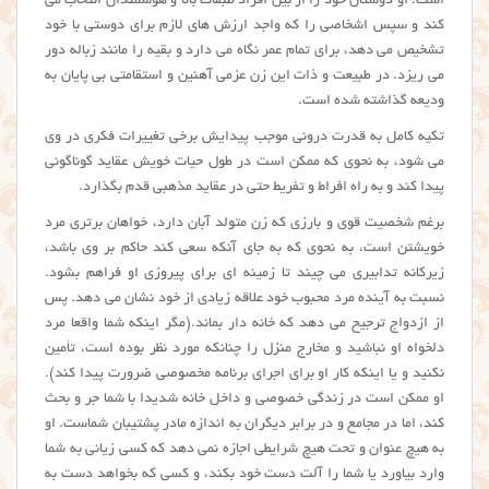
است. او دوستان خود را از بین افراد طبقات بالا و هوشمندان انتخاب می
کند و سپس اشخاصی را که واجد ارزش های لازم برای دوستی با خود
تشخیص می دهد، برای تمام عمر نگاه می دارد و بقیه را مانند زباله دور
می ریزد. در طبیعت و ذات این زن عزمی آهنین و استقامتی بی پایان به
ودیعه گذاشته شده است.
تکیه کامل به قدرت درونی موجب پیدایش برخی تغییرات فکری در وی
می شود، به نحوی که ممکن است در طول حیات خویش عقاید گوناگونی
پیدا کند و به راه افراط و تفریط حتی در عقاید مذهبی قدم بگذارد.
برغم شخصیت قوی و بارزی که زن متولد آبان دارد، خواهان برتری مرد
خویشتن است، به نحوی که به جای آنکه سعی کند حاکم بر وی باشد،
زیرکانه تدابیری می چیند تا زمینه ای برای پیروزی او فراهم بشود.
نسبت به آینده مرد محبوب خود علاقه زیادی از خود نشان می دهد. پس
از ازدواج ترجیح می دهد که خانه دار بماند.(مگر اینکه شما واقعا مرد
دلخواه او نباشید و مخارج منزل را چنانکه مورد نظر بوده است، تأمین
نکنید و یا اینکه کار او برای اجرای برنامه مخصوصی ضرورت پیدا کند).
او ممکن است در زندگی خصوصی و داخل خانه شدیدا با شما جر و بحث
کند، اما در مجامع و در برابر دیگران به اندازه مادر پشتیبان شماست. او
به هیچ عنوان و تحت هیچ شرایطی اجازه نمی دهد که کسی زیانی به شما
وارد بیاورد یا شما را آلت دست خود بکند، و کسی که بخواهد دست به