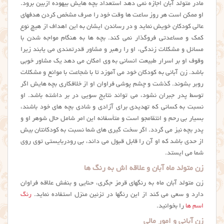
مادر متولد آبان اجازه نمی دهد استعداد بچه هایش بیهوده ازبین برود.
او ممکن است هر روز ساعت ها وقت خود را صرف مشخص کردن هدفهای
عالی کودکان خویش نماید و در رساندن ایشان به این اهداف از هیچ نوع
کمک و مساعدتی فروگذار نمی کند. بچه ها به هنگام مواجه شدن با
مسائل و مشکلات زندگی، او را رهبر و مشاور قدرتمندی می یابند زیرا
وقوف او بر اسرار طبیعت انسانی به وی امکان می دهد یک مشاور خوبی
باشد. زن آبانی به کودکان خود می آموزد تا با شجاعت با موانع و مشکلات
روبر بشوند. گذشت و چشم پوشی فراوان او از خلافکاری بچه هایش اگر
توسط پدر جبران نشود، می تواند نتایج سویی در بر داشته باشد. او
نسبت به کسانی که تهدیدی برای آزادی و شادی بچه های خود باشند،
بسیار بی رحم و انتقامجو است و متأسفانه این امر شامل حال شوهر او و
پدر بچه نیز می گردد. اگر سخت گیری های شما نسبت به کودکانتان بیش
از حدی باشد که او آن را قابل قبول می داند، بی رودربایستی توی روی
شما می ایستد.
زن متولد ماه آبان و علاقه اش به رنگ ها
زن متولد آبان ماه به رنگهای قرمز جگری، حنایی و بنفش علاقه فراوان
دارد و سعی می کند از این رنگها در تزئین منزل استفاده نماید.
رنگ
اسم ها
را بخوانید.
زن آبانی و امور مالی