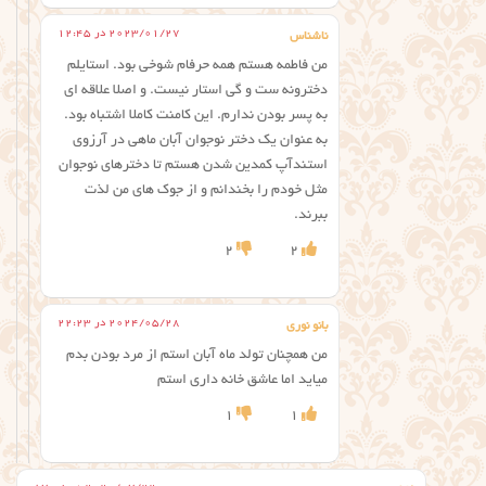
2023/01/27 در 12:45
ناشناس
من فاطمه هستم همه حرفام شوخی بود. استایلم
دخترونه ست و گی استار نیست. و اصلا علاقه ای
به پسر بودن ندارم. این کامنت کاملا اشتباه بود.
به عنوان یک دختر نوجوان آبان ماهی در آرزوی
استندآپ کمدین شدن هستم تا دخترهای نوجوان
مثل خودم را بخندانم و از جوک های من لذت
ببرند.
2
2
2024/05/28 در 22:23
بانو نوری
من همچنان تولد ماه آبان استم از مرد بودن بدم
میاید اما عاشق خانه داری استم
1
1