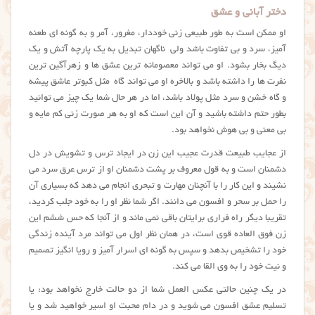
دختر آبانی و عشق
او ممکن است به طور طبیعی زنی خوددار، مغرور، آمر و به گونه ای طعنه
آمیز، سرد و بی تفاوت باشد ولی ناگهان تبدیل به یک پارچه آتش و یک
دیگ بخار بشود. او می تواند معصومانه ترین عشق ها و زهرآگین ترین
نفرت ها را داشته باشد و بالاخره او می تواند گاه مثل کبوتر عاشق پیشه
و گاه خشن و سرد مثل پولاد باشد، اما در هر حال شما یک چیز می توانید
بطور حتم داشته باشید و آن این است که او به هر صورت زنی کم مایه و
بی معنی و بی هوش نخواهد بود.
از عجایب طبیعت قدرت عجیب این زن در ایجاد ترس و تشویش در دل
دشمنان است و به قول معروف بر پشت دشمنان او از ترس عرق سرد می
نشیند و این کار را با آنچنان مهارت و تبحری انجام می دهد که بسیاری آن
را حمل بر سحر و افسون می دانند. اگر شما نظر او را به خود جلب کردید،
تقریبا دیگر راه فراری برایتان باقی نمی ماند و از آنجا که حس ششم این
زن فوق العاده قوی است، در همان نظر اول می تواند مرد آینده زندگی
خود را تشخیص بدهد و سپس به گونه ای اسرار آمیز و رویا انگیز تصمیم
و نیت خود را به وی القا می کند.
در یک چنین حالتی عکس العمل شما از دو حالت خارج نخواهد بود: یا
تسلیم عشق افسون می شوید و در دام محبت او اسیر خواهید شد و یا