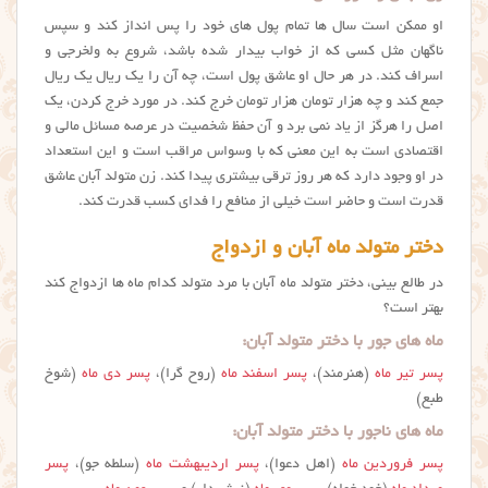
او ممکن است سال ها تمام پول های خود را پس انداز کند و سپس
ناگهان مثل کسی که از خواب بیدار شده باشد، شروع به ولخرجی و
اسراف کند. در هر حال او عاشق پول است، چه آن را یک ریال یک ریال
جمع کند و چه هزار تومان هزار تومان خرج کند. در مورد خرج کردن، یک
اصل را هرگز از یاد نمی برد و آن حفظ شخصیت در عرصه مسائل مالی و
اقتصادی است به این معنی که با وسواس مراقب است و این استعداد
در او وجود دارد که هر روز ترقی بیشتری پیدا کند. زن متولد آبان عاشق
قدرت است و حاضر است خیلی از منافع را فدای کسب قدرت کند.
دختر متولد ماه آبان و ازدواج
در طالع بینی، دختر متولد ماه آبان با مرد متولد کدام ماه ها ازدواج کند
بهتر است؟
ماه های جور با دختر متولد آبان:
پسر تیر ماه
(هنرمند)،
پسر اسفند ماه
(روح گرا)،
پسر دی ماه
(شوخ
طبع)
ماه های ناجور با دختر متولد آبان:
پسر فروردین ماه
(اهل دعوا)،
پسر اردیبهشت ماه
(سلطه جو)،
پسر