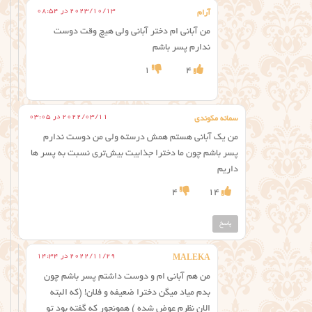
2023/10/13 در 08:54
آرام
من آبانی ام دختر آبانی ولی هیچ وقت دوست
ندارم پسر باشم
1
4
2022/03/11 در 03:05
سمانه مکوندی
من یک آبانی هستم همش درسته ولی من دوست ندارم
پسر باشم چون ما دخترا جذابیت بیش‌تری نسبت به پسر ها
داریم
4
14
پاسخ
2022/11/29 در 14:34
MALEKA
من هم آبانی ام و دوست داشتم پسر باشم چون
بدم میاد میگن دخترا ضعیفه و فلان! (که البته
الان نظرم عوض شده ) همونجور که گفته بود تو