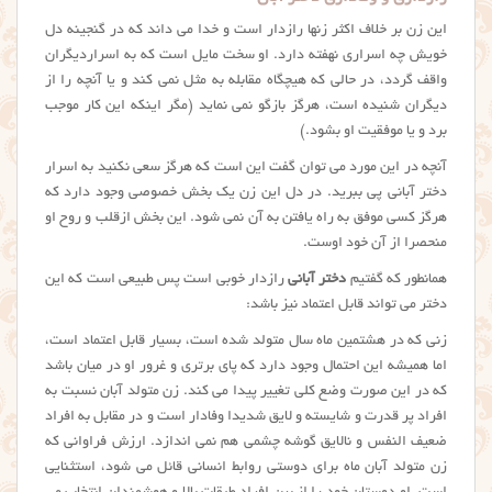
این زن بر خلاف اکثر زنها رازدار است و خدا می داند که در گنجینه دل
خویش چه اسراری نهفته دارد. او سخت مایل است که به اسراردیگران
واقف گردد، در حالی که هیچگاه مقابله به مثل نمی کند و یا آنچه را از
دیگران شنیده است، هرگز بازگو نمی نماید (مگر اینکه این کار موجب
برد و یا موفقیت او بشود.)
آنچه در این مورد می توان گفت این است که هرگز سعی نکنید به اسرار
دختر آبانی پی ببرید. در دل این زن یک بخش خصوصی وجود دارد که
هرگز کسی موفق به راه یافتن به آن نمی شود. این بخش ازقلب و روح او
منحصرا از آن خود اوست.
همانطور که گفتیم
دختر آبانی
رازدار خوبی است پس طبیعی است که این
دختر می تواند قابل اعتماد نیز باشد:
زنی که در هشتمین ماه سال متولد شده است، بسیار قابل اعتماد است،
اما همیشه این احتمال وجود دارد که پای برتری و غرور او در میان باشد
که در این صورت وضع کلی تغییر پیدا می کند. زن متولد آبان نسبت به
افراد پر قدرت و شایسته و لایق شدیدا وفادار است و در مقابل به افراد
ضعیف النفس و نالایق گوشه چشمی هم نمی اندازد. ارزش فراوانی که
زن متولد آبان ماه برای دوستی روابط انسانی قائل می شود، استثنایی