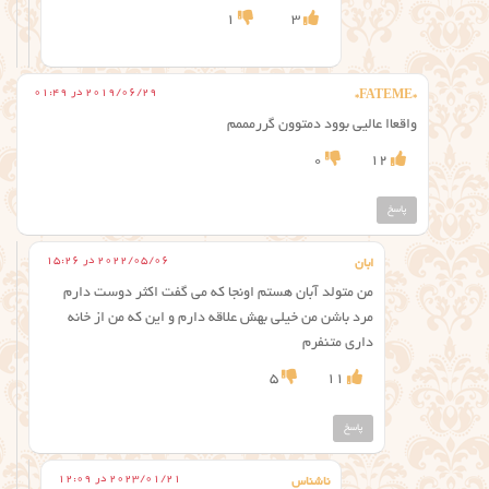
1
3
2019/06/29 در 01:49
*FATEME*
واقعاا عالیی بوود دمتوون گررمممم
0
12
پاسخ
2022/05/06 در 15:26
ابان
من متولد آبان هستم اونجا که می گفت اکثر دوست دارم
مرد باشن من خیلی بهش علاقه دارم و این که من از خانه
داری متنفرم
5
11
پاسخ
2023/01/21 در 12:09
ناشناس