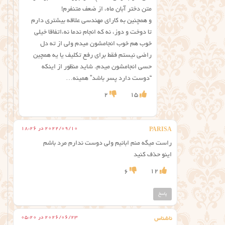
متن دختر آبان ماه، از ضعف متنفرم!
و همچنین به کارای مهندسی علاقه بیشتری دارم
تا دوخت و دوز، نه که انجام ندما نه،اتفاقا خیلی
خوب هم خوب انجامشون میدم ولی از ته دل
راضی نیستم فقط برای رفع تکلیف یا یه همچین
حسی انجامشون میدم. شاید منظور از اینکه
“دوست دارد پسر باشد” همینه…
2
15
2022/09/10 در 18:26
PARISA
راست میگه منم ابانیم ولی دوست ندارم مرد باشم
اینو حذف کنید
6
12
پاسخ
2026/06/23 در 05:20
ناشناس