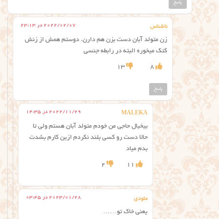
پاسخ
2022/02/07 در 23:13
ناشناس
زن متولد آبان دست بزن هم دارن. دوستم همش از زنش
کتک میخوره البته در رابطه جنسی
13
8
پاسخ
2022/11/29 در 14:35
MALEKA
بیخیال حاجی من خودم متولد آبان هستم ولی تا
حالا دست رو کسی بلند نکردم ازین کارم بشدت
بدم میاد
2
11
2023/01/28 در 03:45
ملودی
یعنی خاک تو……