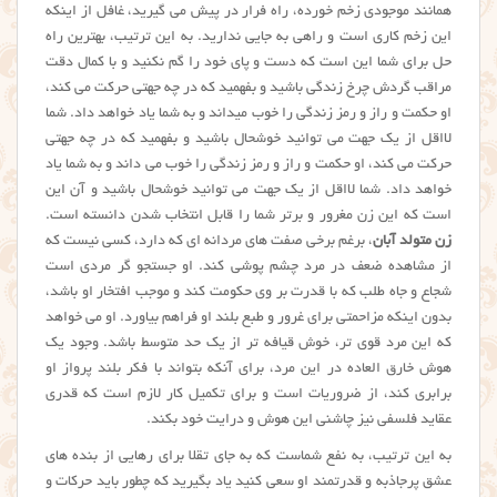
همانند موجودی زخم خورده، راه فرار در پیش می گیرید، غافل از اینکه
این زخم کاری است و راهی به جایی ندارید. به این ترتیب، بهترین راه
حل برای شما این است که دست و پای خود را گم نکنید و با کمال دقت
مراقب گردش چرخ زندگی باشید و بفهمید که در چه جهتی حرکت می کند،
او حکمت و راز و رمز زندگی را خوب میداند و به شما یاد خواهد داد. شما
لااقل از یک جهت می توانید خوشحال باشید و بفهمید که در چه جهتی
حرکت می کند، او حکمت و راز و رمز زندگی را خوب می داند و به شما یاد
خواهد داد. شما لااقل از یک جهت می توانید خوشحال باشید و آن این
است که این زن مغرور و برتر شما را قابل انتخاب شدن دانسته است.
زن متولد آبان
، برغم برخی صفت های مردانه ای که دارد، کسی نیست که
از مشاهده ضعف در مرد چشم پوشی کند. او جستجو گر مردی است
شجاع و جاه طلب که با قدرت بر وی حکومت کند و موجب افتخار او باشد،
بدون اینکه مزاحمتی برای غرور و طبع بلند او فراهم بیاورد. او می خواهد
که این مرد قوی تر، خوش قیافه تر از یک حد متوسط باشد. وجود یک
هوش خارق العاده در این مرد، برای آنکه بتواند با فکر بلند پرواز او
برابری کند، از ضروریات است و برای تکمیل کار لازم است که قدری
عقاید فلسفی نیز چاشنی این هوش و درایت خود بکند.
به این ترتیب، به نفع شماست که به جای تقلا برای رهایی از بنده های
عشق پرجاذبه و قدرتمند او سعی کنید یاد بگیرید که چطور باید حرکات و