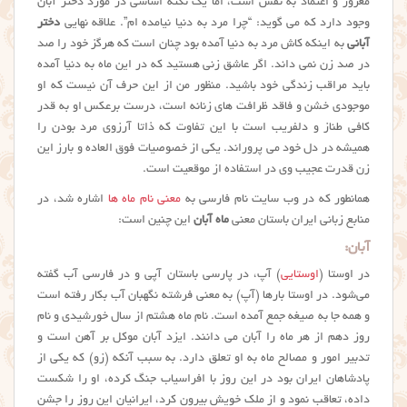
مغرور و اعتماد به نفس است، اما یک نکته اساسی در مورد دختر آبان
وجود دارد که می گوید: “چرا مرد به دنیا نیامده ام”. علاقه نهایی
دختر
آبانی
به اینکه کاش مرد به دنیا آمده بود چنان است که هرگز خود را صد
در صد زن نمی داند. اگر عاشق زنی هستید که در این ماه به دنیا آمده
باید مراقب زندگی خود باشید. منظور من از این حرف آن نیست که او
موجودی خشن و فاقد ظرافت های زنانه است، درست برعکس او به قدر
کافی طناز و دلفریب است با این تفاوت که ذاتا آرزوی مرد بودن را
همیشه در دل خود می پروراند. یکی از خصوصیات فوق العاده و بارز این
زن قدرت عجیب وی در استفاده از موقعیت است.
همانطور که در وب سایت نام فارسی به
معنی نام ماه ها
اشاره شد، در
منابع زبانی ایران باستان معنی
ماه آبان
این چنین است:
آبان:
در اوستا (
اوستایی
) آپ، در پارسی باستان آپی و در فارسی آب گفته
می‌شود. در اوستا بارها (آپ) به معنی فرشته نگهبان آب بکار رفته است
و همه جا به صیغه جمع آمده است. نام ماه هشتم از سال خورشیدی و نام
روز دهم از هر ماه را آبان می دانند. ایزد آبان موکل بر آهن است و
تدبیر امور و مصالح ماه به او تعلق دارد. به سبب آنکه (زو) که یکی از
پادشاهان ایران بود در این روز با افراسیاب جنگ کرده، او را شکست
داده، تعاقب نمود و از ملک خویش بیرون کرد، ایرانیان این روز را جشن