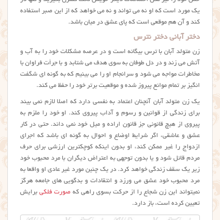
حس خود را نیز مثل احساسات دیگر خویش تحت کنترل بگیرید و تنها در
یک مورد است که او نه می تواند و نه می خواهد که از این صبر استفاده
کند و آن هم موقعی است که پای عشق در میان باشد.
دختر آبانی دختر نترس
زن متولد آبان با ترس بیگانه است و در عرصه مشکلات خود را به آب و
آتش می زند و در دل طوفان به سوی هدف می شتابد و با جرأت فراوان با
مخاطرات مواجه می شود و سرانجام او را می بینیم که به گونه ای شگفت
انگیز بر تمام موانع پیروز شده و موقعیت برتر خود را حفظ می کند.
یک زن متولد آبان آنچنان اعتماد به نفسی دارد که اصلا لازم نمی بیند
برای زندگی از قوانین و رسوم و آداب پیروی کند. او خود را ملزم به
پیروی از هیچ قانونی جز قانون اراده و میل خود نمی داند. حتی در کار
عشق و عاشقی، اگر شرایط اوضاع و احوال به گونه ای باشد که اجرای
ازدواج را غیر ممکن کند، او بدون اینکه کوچکترین ارزشی برای حرف
مردم قائل شود و یا بدون توجهی به اعتراض دیگران با مرد محبوب خود
زیر یک سقف زندگی خواهد کرد. در یک چنین مورد غیر عادی او واقعا به
مرد محبوب خود عشق می ورزد و انتقادات و بدگویی های جامعه هرگز
نمیتواند این زن شجاع را از حرکت بسوی راهی که
صورت فلکی
برایش
تعیین کرده است، باز دارد.