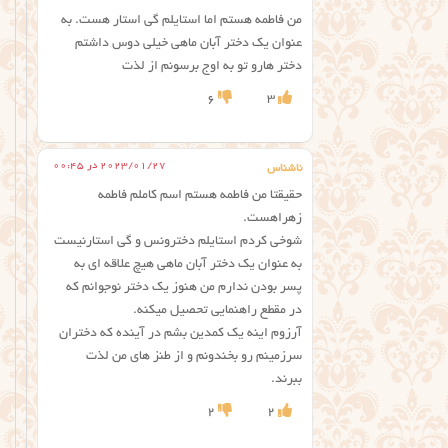
من فاطمه هستم اما استایلم گی استار هست. به
عنوان یک دختر آبان ماهی خیلی دوس داشتم
دختر هارو تو به اوج برسونم از لذت
6
3
2023/01/27 در 00:45
ناشناس
حقیقتا من فاطمه هستم اسم کاملم فاطمه
زهراهست.
شوخی کردم استایلم دخترونس و گی استارنیست
به عنوان یک دختر آبان ماهی هیچ علاقه ای به
پسر بودن ندارم من هنوز یک دختر نوجوانم که
در مقطع راهنمایی تحصیل میکنه.
آرزوم اینه یک کمدین بشم در آینده که دختران
سرزمینم رو بخندونم و از طنز های من لذت
ببرند.
2
2