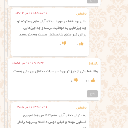
2025/08/20 در 04:14
ناشناس
عالی بود فقط در مورد اینکه آبان ماهی میتونه تو
چه چیزهایی به موفقیت برسه و چه چیزهایی
براش غیر منطق شخصیتش هست هم بنویسید
0
0
2020/03/23 در 05:56
FAFA
وااااقعا یکی از بارز ترین خصوصیات حداقل من یکی هست
0
11
پاسخ
2023/01/21 در 12:05
ناشناس
به عنوان دختر آبان، منم تا کلاس هشتم بوی
استایل بودم و خیلی دوس داشتم پسرونه رفتار