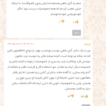
منم یه آبان ماهی هستم خدایش بدون کم وکاست با اینکه
خیلی تعجب کردم اما همه خصوصیات درست بود انگار
خودمو واس خودم خوندم
0
0
پاسخ
2019/02/10 در 03:05
فرشاد
من با یک دختر آبان ماهی دوست بودم در جهت ازدواج.اخلاقشون کمی
که نه ،بلکه مردونه است.البته میشه مثل یه دوست مرد باشون
دوستی کرد وبالاخره باید یه سری از خصوصیات زمونه داشته باشن و
خصیصه دیگر اینه یه مقدار سو استفاده کار‌ و فرصت طلب و ممکنه از
آدم پله بسازن. نا گفته نماند دختران آبانی زیبا هستن اما تو رفتار
باهاشون باید خیلی احتیاط کرد چون الکی کینیه ای ترین نوع زن
هستن. ولی یه خصوصیات خوبی که دارن اینه که اگه عاشقت بشن
دنیا به کامت هستش.
3
13