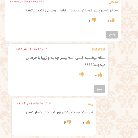
2018/07/21 در 20:40
اشکان
سلام .اسم پسر که با نوید بیاد…لطفا راهنمایی کنید…تشکر
0
0
پاسخ
2018/09/24 در 10:58
NAWID
سلام ببخشید کسی اسم پسر جدید و زیبا با حرف ن
میدونه؟؟؟؟؟
0
0
پاسخ
2023/01/12 در 21:36
رضا
نیرومند نوید نیکنام نور نیاز نادر نصار نصیر
2
0