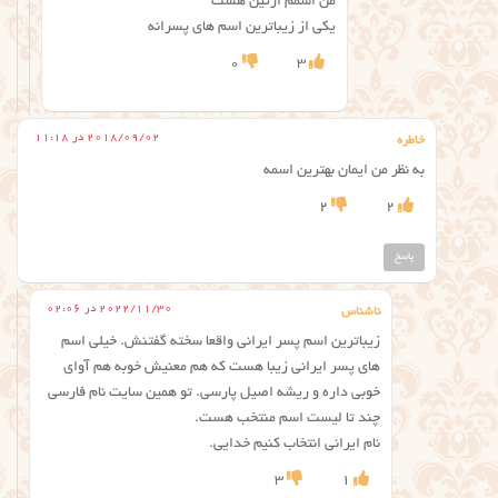
من اسمم ارتین هست
یکی از زیباترین اسم های پسرانه
0
3
2018/09/02 در 11:18
خاطره
به نظر من ایمان بهترین اسمه
2
2
پاسخ
2022/11/30 در 02:06
ناشناس
زیباترین اسم پسر ایرانی واقعا سخته گفتنش. خیلی اسم
های پسر ایرانی زیبا هست که هم معنیش خوبه هم آوای
خوبی داره و ریشه اصیل پارسی. تو همین سایت نام فارسی
چند تا لیست اسم منتخب هست.
نام ایرانی انتخاب کنیم خدایی.
3
1