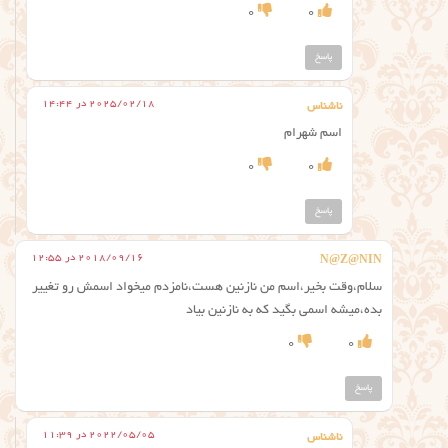
0
0
پاسخ
2025/02/18 در 14:44
ناشناس
اسم شهرام
0
0
پاسخ
2018/09/16 در 12:55
N@Z@NIN
سلام،وقت بخیر،اسم من نازنین هست،نامزدم میخواد اسمش رو تغییر
بده،میشه اسمی بگید که به نازنین بیاد
0
0
پاسخ
2022/05/05 در 11:39
ناشناس