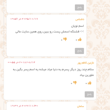
پاسخ
2025/11/17 در 09:56
ناشناس
اسم نویان
>> قشنگه اسمش پست رو ببین روی همین سایت عالی
0
0
پاسخ
2018/08/14 در 00:55
نازنین کاظم پور
سلام چند روز دیگر پسرم به دنیا میاد میشه یه اسم پسر بگین به
ملورین بیاد
0
0
پاسخ
2022/11/30 در 19:49
سامان