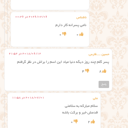
2026/02/06 در 00:26
ناشناس
نامی پسرانه کار دارم
0
0
2018/06/12 در 21:52
حسین .....فارس.
پسر گلم چند روز دیگه دنیا میاد این اسم را براش در نظر گرفتم
4
8
پاسخ
2018/07/01 در 11:58
علی
سلام مبارکه به سلامتی
قدمش خیر و برکت باشه
0
2