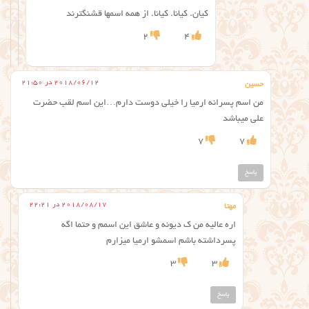
کیان. کیانا. کیانا. از همه اسمها قشنگترند
2
4
2018/06/12 در 21:50
حسین
من اسم پسرانه ارمیا را خیلی دوست دارم…این اسم لقب حضرت
علی میباشد
7
7
پاسخ
2018/08/17 در 22:21
مهتا
اره عالیه من ک دیونه و عاشق این اسمم و حتما اگه
پسرداشته باشم اسمشو ارمیا میزارم
3
3
پاسخ