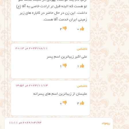
تو هست که البته قبل تر ارادت خاصی به آقا (ع)
داشت. این زن در حال حاضر در کاباره های زیر
زمینی ایران خدمت آقا هست.
2
0
2023/08/11 در 20:14
ناشناس
علی اکبر زیباترین اسم پسر
1
1
2023/11/13 در 14:52
ناشناس
علیسان از زیباترین اسم های پسرانه
0
2
2022/04/23 در 11:11
رومواد