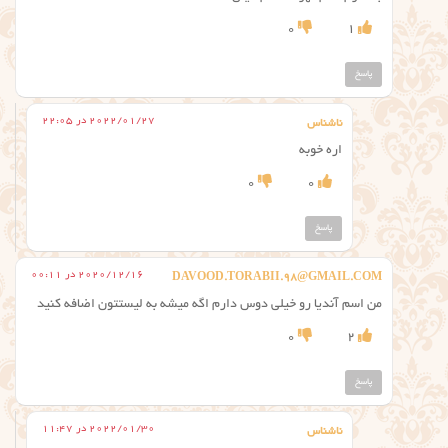
0
1
پاسخ
2022/01/27 در 22:05
ناشناس
اره خوبه
0
0
پاسخ
2020/12/16 در 00:11
DAVOOD.TORABII.98@GMAIL.COM
من اسم آندیا رو خیلی دوس دارم اگه میشه به لیستتون اضافه کنید
0
2
پاسخ
2022/01/30 در 11:47
ناشناس