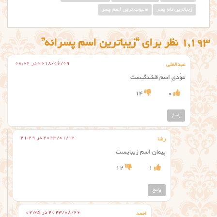
زیباترین نام پسر
محبوب ترین اسم پسر
1,193 نظر برای “زیباترین اسم پسرانه”
2018/06/09 در 08:02
عبدالعلی
عوًدیِ اسم قشنگیست
14
0
پاسخ
2023/01/12 در 21:29
رضا
پیمان اسم زیبایست
12
1
پاسخ
2023/08/26 در 02:25
احمد