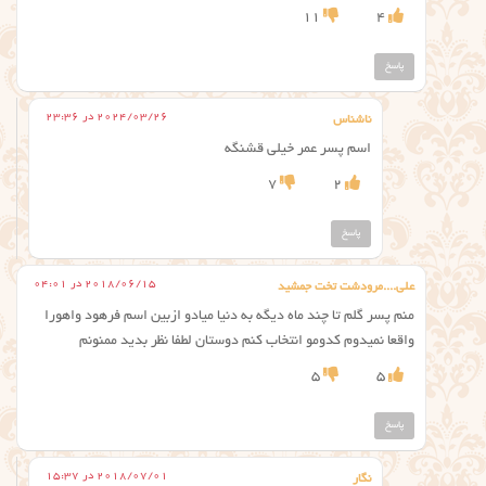
11
4
پاسخ
2024/03/26 در 23:36
ناشناس
اسم پسر عمر خیلی قشنگه
7
2
پاسخ
2018/06/15 در 04:01
علی....مرودشت تخت جمشید
منم پسر گلم تا چند ماه دیگه به دنیا میادو ازبین اسم فرهود واهورا
واقعا نمیدوم کدومو انتخاب کنم دوستان لطفا نظر بدید ممنونم
5
5
پاسخ
2018/07/01 در 15:37
نگار