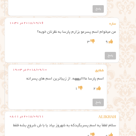
پاسخ
2018/09/06 در 10:30
ساره
من میخوام اسم پسرمو بزارم پارسا به نظرتان خوبه؟
3
9
پاسخ
2018/09/10 در 19:03
شقایق
اسم پارسا عااالیهههه. از زیباترین اسم های پسرانه
1
2
پاسخ
2018/09/11 در 08:11
ALIKHAH
سلام لطفأ یه اسم پسربگیدکه به شهروز بیاد یا با ش شروع بشه فقط
0
0