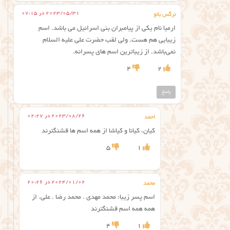
2023/05/31 در 07:15
نرگس بانو
ارمیا نام یکی از پیامبران بنی اسرائیل می باشد. اسم
زیبایی هم هست. ولی لقب حضرت علی علیه السلام
نمی‌باشد. از زیباترین اسم های پسرانه.
4
2
پاسخ
2023/08/26 در 02:27
احمد
کیان، کیانا و کیاشا از همه اسم ها قشنگترند
5
1
2024/01/02 در 20:26
محمد
اسم پسر زیبا: محمد مهدی . محمد رضا . علی. از
همه همه اسم قشنگترند
4
1