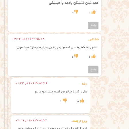
همه شان قشنگن یادمه یا هیشکی
0
0
پاسخ
2023/05/08 در 12:04
ناشناس
اسم زیبا که به علی اصغر بخوره چی بزارم پسره بچه مون
0
0
پاسخ
2023/05/12 در 01:44
رضا
علی اکبر زیباترین اسم پسر دو عالم
1
0
2023/05/31 در 07:19
برزو ارجمند
ارمیا نام یک خواننده یهودی در شبکه مناعد منو