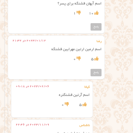
اسم آیهان قشنگه برای پسر؟
1
10
پاسخ
2023/01/12 در 21:32
رضا
اسم ارمین ارتین مهرایین قشنگه
0
5
پاسخ
2023/02/06 در 09:18
کیانا
اسم آرتین قشنگتره
0
5
2023/11/09 در 22:46
ناشناس