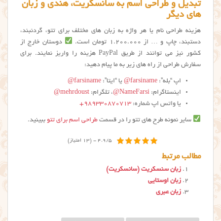
تبدیل و طراحی اسم به سانسکریت، هندی و زبان
های دیگر
هزینه طراحی نام یا هر واژه به زبان های مختلف برای تتو، گردنبند،
دستبند، چاپ و … از 1.200.000 تومان است.
دوستان خارج از
کشور نیز می توانند از طریق PayPal هزینه را واریز نمایند. برای
سفارش طراحی از راه های زیر به ما پیام دهید:
اپ “بله”:
farsiname@
یا “ایتا”:
farsiname@
اینستاگرام:
NameFarsi@
، تلگرام:
mehrdoust@
یا واتس اپ شماره:
۹۸۹۳۳۰۸۷۰۷۱۳+
سایر نمونه طرح های تتو را در قسمت
طراحی اسم برای تتو
ببینید.
4.9/5 - (13 امتیاز)
مطالب مرتبط
زبان سنسکریت (سانسکریت)
زبان اوستایی
زبان عبری