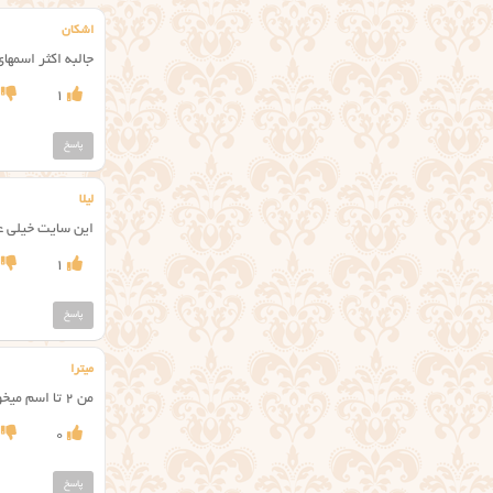
اشکان
جالبه اکثر اسمه
1
پاسخ
لیلا
این سایت خیلی ع
1
پاسخ
ميترا
من ٢ تا اسم ميخوام كه با م يا ك شروع بشه،هم دختر هم پسر، مرسي
0
پاسخ