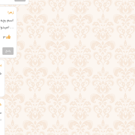
زهرا
اسم بچه 
. . امیدو
3
پاسخ
ا
خ
ش
س
:lol: