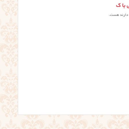
 با ک
 دارند هست.