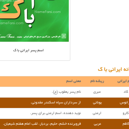
اسم پسر ایرانی با ک
ه ایرانی با ک
 ایرانی
ریشه نام
معنی اسم
کاد
عبری
نام پسر یعقوب (ع).
رانوس
یونانی
از سرداران سپاه اسکندر مقدونی.
کارو
ارمنی
نوید دهنده، اسم ارمنی برای پسر.
اظم
عربی
فروبرنده خشم، حلیم، بردبار، لقب امام هفتم شیعیان.