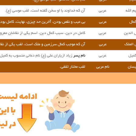
م الله
عربی
آن که خداوند با او سخن گفته است، لقب موسی (ع).
مال
عربی
بی عیب و نقص بودن، آخرین حد چیزی، نهایت، کامل بودن
ل الدین
عربی
کامل در دین، سبب کمال دین، اسم یکی از نقاشان معروف
 الملک
عربی
آن که موجب کمال سرزمین و ملک است، لقب یکی از نقاشا
میل
عربی
نام پسر
زیاد ازیاران علی (ع) نام دعائی منسوب به کمیل 
یسان
نام عربی
لقب مختار ثقفی.