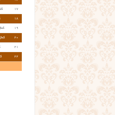
۱۷
کلی
۱۸
ک
۱۹
کما
۲۰
کمال
۲۱
ک
۲۲
ک