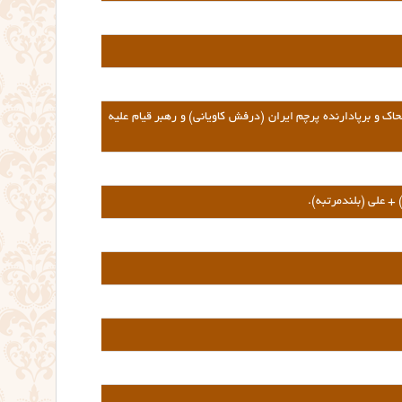
ک و برپادارنده پرچم ایران (درفش کاویانی) و رهبر قیام علیه
 + علی (بلندمرتبه).