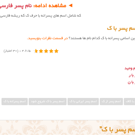
◄ مشاهده ادامه:
نام پسر فارسی
که شامل اسم های پسرانه با حرف ک که ریشه فارسی
م پسر با ک
رین اسامی پسرانه با ك کدام نام ها هستند؟
در قسمت نظرات بنویسید.
4.6/5 - (30 امتیاز)
 وحید
ا ر
با ن
با کاف
اسم پسر از ک
اسم پسر ایرانی با ک
اسم پسر با ک شروع شود
اسم پسرانه با ک