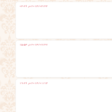
2013/04/24 در 04:26
2013/07/27 در 15:53
2014/01/13 در 19:26