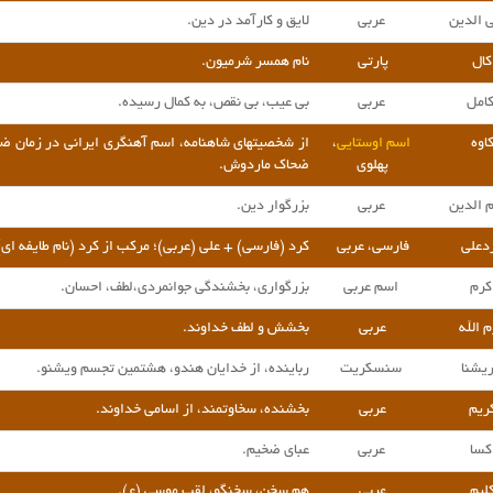
ی الدین
عربی
لایق و کارآمد در دین.
کال
پارتی
نام همسر شرمیون.
امل
عربی
بی عیب، بی نقص، به کمال رسیده.
اوه
اسم اوستایی
،
از شخصیتهای شاهنامه، اسم آهنگری ایرانی در زمان ضحا
پهلوی
ضحاک ماردوش.
م الدین
عربی
بزرگوار دین.
دعلی
فارسی، عربی
کرد (فارسی) + علی (عربی)؛ مرکب از کرد (نام طایفه ای)
کرم
اسم عربی
بزرگواری، بخشندگی جوانمردی،لطف، احسان.
م الله
عربی
بخشش و لطف خداوند.
یشنا
سنسکریت
رباینده، از خدایان هندو، هشتمین تجسم ویشنو.
ریم
عربی
بخشنده، سخاوتمند، از اسامی خداوند.
کسا
عربی
عبای ضخیم.
لیم
عربی
هم سخن، سخنگو، لقب موسی (ع).