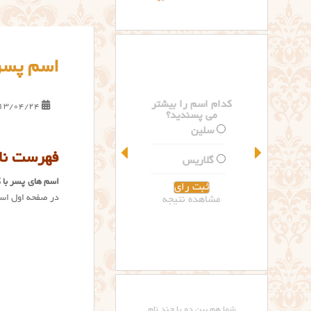
اسم پسر 
کدام اسم را بیشتر
13/04/24
می پسندید؟
سلین
فهرست نام
گلاریس
اسم های پسر با 
در صفحه اول اسام
مشاهده نتیجه
شما هم بین دو یا چند نام