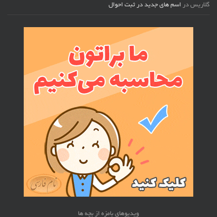
گلاریس
در
اسم های جدید در ثبت احوال
ویدیوهای بامزه از بچه ها