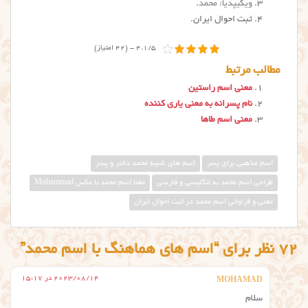
ویکیپدیا: محمد
.
ثبت احوال ایران.
4.1/5 - (42 امتیاز)
مطالب مرتبط
معنی اسم راستین
نام پسرانه به معنی یاری کننده
معنی اسم طاها
اسم مذهبی برای پسر
اسم های شبیه محمد دختر و پسر
طراحی اسم محمد به انگلیسی و فارسی
معنا اسم محمد با عکس Muhammad
معنی و فراوانی اسم محمد در ثبت احوال ایران
72 نظر برای “اسم های هماهنگ با اسم محمد”
2023/08/14 در 15:17
MOHAMAD
سلام