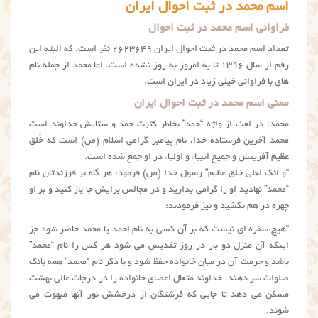
اسم محمد در ثبت احوال ایران
فراوانی اسم محمد در ثبت احوال
تعداد اسم محمد در ثبت احوال
ایران ۲۶۲۳۶۴۹
نفر است. که البته این
رقم از سال ۱۳۹۶ تا به امروز به روز نشده است. اما محمد از جمله نام
های با فراوانی خیلی زیاد در ایران است.
معنی اسم محمد در ثبت احوال ایران
محمد: در لغت از واژه “حمد” بخاطر کثرت حمد و ستایش خداوند است
محمد آخرین فرستاده خدا، نام پیامبر گرامی اسلام (ص) است که خُلق
عظیم آفرینش و جمیع انبیاء و اولیاء در او جمع شده است.
“و انک لعلی خلق عظیم” رسول خدا (ص) فرمود: هر گاه بر فرزندتان نام
“محمد” نهادید او را گرامی بدارید و در مجالس برایش جا باز کنید و بر او
چهره در هم نکشید و نیز فرمودند:
“هیچ سفره ای نیست که بر آن کسی به نام احمد یا محمد حاضر شود جز
اینکه آن منزل دو بار در روز تقدیس می شود هر کس را نام “محمد”
باشد و حرمت آن در میان خانواده حفظ شود و با ذکر نام “محمد” همه بانک
صلوات سر دهند، خداوند متعال اعضای خانواده را در درجات عالی بهشت
مسکن می دهد تا جایی که فرشتگان از درخشش نور آنها مبهوت می
شوند.