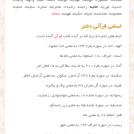
ممتحنه، منصوره، موفقه، مهدیه، مؤمنه، ناعمه، نقیّه، والهه، وحیده،
انسیه، نوریه،
حانیه
، رحیمه، رشیده، محترمه، صابره، سلیمه، صفیه،
معصومه، محتشمه، جلیله، حکیمه، فهیمه،
حنانه
.
اسامی قرآنی دختر
اسم های دخترانه زیبا که در آیات کتاب
قرآن
آمده است:
الهه ـ اله: در سوره بقره ۱۳۳ به معنی خدا معبود.
اسماء: اعراف ۱۸۰ اسم‌ها، به معنی نام ها.
آتنا: در سوره بقره ۲۰۰ به ما بده، عطا کن به ما ـ فعل امر.
سکینه: در سوره بقره ۲۴۸ آرامش، سکون، به معنی آرامش خاطر.
طیبه: در سوره آل عمران ۳۸ به معنی پاک و پاکیزه.
رضوانه: در سوره مائده ۱۶ به معنی خوشنودی ـ رضایت.
صدیقه: در سوره مائده ۷۵ به معنی زن راستگو.
قمر: انعام ۷۷ به معنی ماه.
زینب: در سوره اعراف ۱۲۳ به معنی شهر.