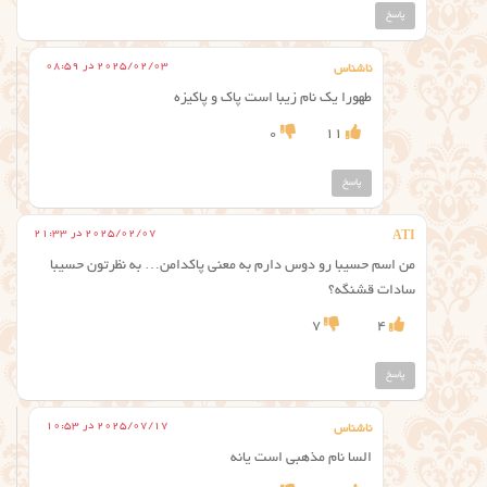
پاسخ
2025/02/03 در 08:59
ناشناس
طهورا یک نام زیبا است پاک و پاکیزه
0
11
پاسخ
2025/02/07 در 21:33
ATI
من اسم حسیبا رو دوس دارم به معنی پاکدامن… به نظرتون حسیبا
سادات قشنگه؟
7
4
پاسخ
2025/07/17 در 10:53
ناشناس
السا نام مذهبی است یانه