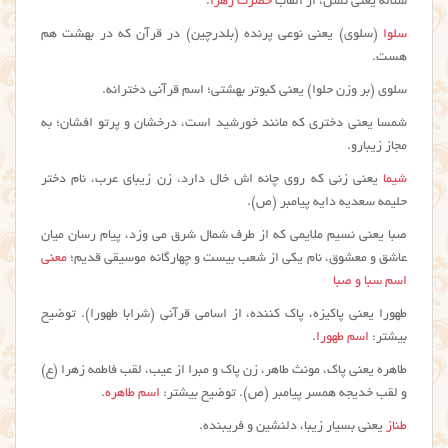
سلاله یعنی نسل، از القاب
حضرت زهرا
.
سلوا
(سلوی) یعنی نوعی پرنده (بلدرچین) در قرآن که در بهشت هم
هست.
سلوی (بر وزن حلوا) یعنی کبوتر بهشتی؛ اسم قرآنی دخترانه.
شمسا یعنی دختری که مانند خورشید است، درخشان و پرتو افشان؛ به
مجاز زیبارو.
شیما
یعنی زنی که روی چانه اش خال دارد، زن زیبای عرب، نام دختر
حلیمه سعدیه دایه پیامبر (ص).
صبا یعنی نسیم ملایمی که از طرف شمال شرق می وزد، پیام رسان میان
عاشق و معشوق، نام یکی از شعب بیست و چهارگانه موسیقی قدیم؛
معنی
اسم سبا و صبا
طهورا یعنی پاکیزه، پاک کننده، از اسامی قرآنی (شرابا طهورا). توضیح
بیشتر:
اسم طهورا
.
طاهره یعنی پاک، مونث طاهر، زن پاک و مبرا از عیب، لقب فاطمه زهرا (ع)
و لقب خدیجه همسر پیامبر (ص). توضیح بیشتر:
اسم طاهره
.
طناز
یعنی بسیار زیبا، دلنشین و فریبنده.