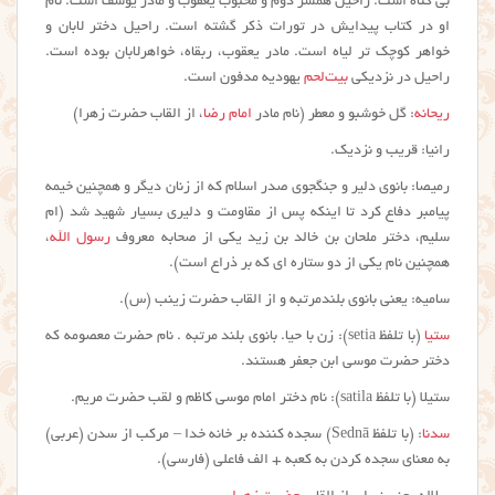
بی گناه است. راحیل همسر دوم و محبوب یعقوب و مادر یوسف است. نام
او در کتاب پیدایش در تورات ذکر گشته است. راحیل دختر لابان و
خواهر کوچک تر لیاه است. مادر یعقوب، ربقاه، خواهرلابان بوده است.
راحیل در نزدیکی
بیت‌لحم
یهودیه مدفون است.
ریحانه
: گل خوشبو و معطر (نام مادر
امام رضا
، از القاب حضرت زهرا)
رانیا: قریب و نزدیک.
رمیصا: بانوی دلیر و جنگجوی صدر اسلام که از زنان دیگر و همچنین خیمه
پیامبر دفاع کرد تا اینکه پس از مقاومت و دلیری بسیار شهید شد (ام
سلیم، دختر ملحان بن خالد بن زید یکی از صحابه معروف
رسول الله
،
همچنین نام یکی از دو ستاره ای که بر ذراع است).
سامیه: یعنی بانوی بلندمرتبه و از القاب حضرت زینب (س).
ستیا
(با تلفظ setia): زن با حیا. بانوی بلند مرتبه . نام حضرت معصومه که
دختر حضرت موسی ابن جعفر هستند.
ستیلا (با تلفظ satila): نام دختر امام موسی کاظم و لقب حضرت مریم.
سدنا
: (با تلفظ Sednā) سجده کننده بر خانه خدا – مرکب از سدن (عربی)
به معنای سجده کردن به کعبه + الف فاعلی (فارسی).