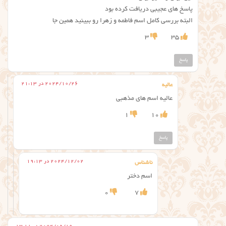
پاسخ های عجیبی دریافت کرده بود
البته بررسی کامل اسم فاطمه و زهرا رو ببینید همین جا
3
35
پاسخ
2024/10/26 در 21:13
عالیه
عالیه اسم های مذهبی
1
10
پاسخ
2024/12/02 در 19:13
ناشناس
اسم دختر
0
7