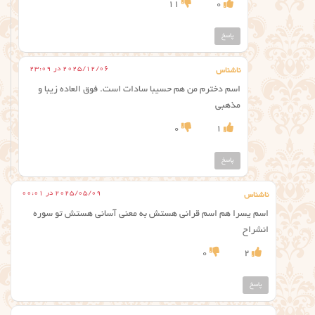
11
0
پاسخ
2025/12/06 در 23:09
ناشناس
اسم دخترم من هم حسیبا سادات است. فوق العاده زیبا و
مذهبی
0
1
پاسخ
2025/05/09 در 00:01
ناشناس
اسم یسرا هم اسم قرانی هستش به معنی آسانی هستش تو سوره
انشراح
0
2
پاسخ