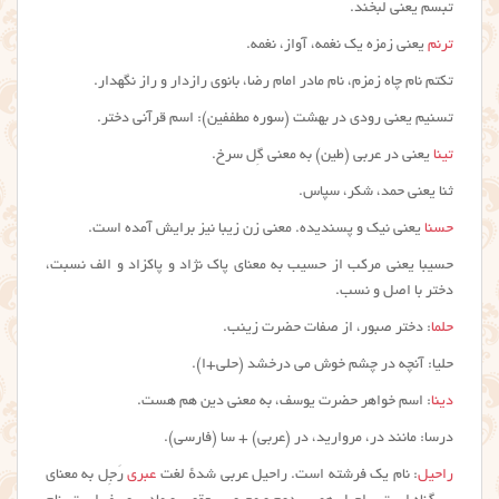
تبسم یعنی لبخند.
ترنم
یعنی زمزه یک نغمه، آواز، نغمه.
تکتم‌ نام چاه زمزم، نام مادر امام رضا، بانوی رازدار و راز نگهدار.
تسنیم یعنی رودی در بهشت (سوره مطففین): اسم قرآنی دختر.
تینا
یعنی در عربی (طین) به معنی گِل سرخ.
ثنا یعنی حمد، شکر، سپاس.
حسنا
یعنی نیک و پسندیده. معنی زن زیبا نیز برایش آمده است.
حسیبا یعنی مرکب از حسیب به معنای پاک نژاد و پاکزاد و الف نسبت،
دختر با اصل و نسب.
حلما
: دختر صبور، از صفات حضرت زینب.
حلیا: آنچه در چشم خوش می درخشد (حلی+ا).
دینا
: اسم خواهر حضرت یوسف، به معنی دین هم هست.
درسا: مانند در، مروارید، در (عربی) + سا (فارسی).
راحیل
: نام یک فرشته است. راحیل عربی شدهٔ لغت
عبری
رَجِل به معنای