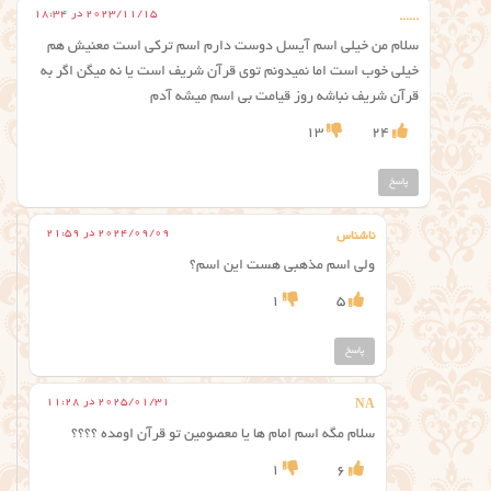
2023/11/15 در 18:34
......
سلام من خیلی اسم آیسل دوست دارم اسم ترکی است معنیش هم
خیلی خوب است اما نمیدونم توی قرآن شریف است یا نه میگن اگر به
قرآن شریف نباشه روز قیامت بی اسم میشه آدم
13
24
پاسخ
2024/09/09 در 21:59
ناشناس
ولی اسم مذهبی هست این اسم؟
1
5
پاسخ
2025/01/31 در 11:28
NA
سلام مگه اسم امام ها یا معصومین تو قرآن اومده ؟؟؟؟
1
6