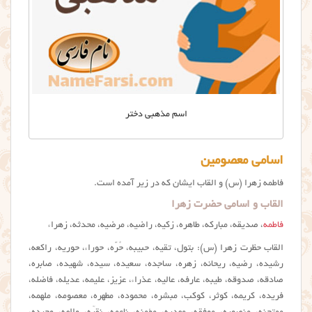
اسم مذهبی دختر
اسامی معصومین
فاطمه زهرا (س) و القاب ایشان که در زیر آمده است.
القاب و اسامی حضرت زهرا
فاطمه
، صدیقه، مبارکه، طاهره، زکیه، راضیه، مرضیه، محدثه، زهراء
القاب حظرت زهرا (س): بتول، تقیه، حبیبه، حُرَّه، حوراء، حوریه، راکعه،
رشیده، رضیه، ریحانه، زهره، ساجده، سعیده، سیده، شهیده، صابره،
صادقه، صدوقه، طیبه، عارفه، عالیه، عذراء، عزیز، علیمه، عدیله، فاضله،
فریده، کریمه، کوثر، کوکب، مبشره، محموده، مطهره، معصومه، ملهمه،