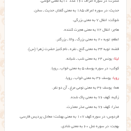
عشرت: در سوره اعراف ۱۶۰ عدد ۱۰به معنی خوشی.
حدیث: در سوره اعراف ۱۸۵ به معنی گفتارـ حدیث ـ سخن.
شوکت: انفال ۷ به معنی بزرگی.
هاجر: انفال ۷۲ به معنی هجرت کننده.
اعظم: توبه ۲۰ به معنی بزرگ ـ والا ـ بزرگتر.
فضه: توبه ۳۴ به معنی گنج ـ نفره ـ نام کنیز حضرت زهرا (س).
لیلا
: یونس ۲۴ به معنی شب ـ شبانه.
کوکب: در سوره یوسف ۵ به معنی خواب ـ رویا.
رویا
: یوسف ۳۶ به معنی خواب ـ رویا.
هما: یوسف ۳۶ به معنی نوعی مرغ ـ آن دو نفر.
زکیه: کهف ۷۶ به معنی پاک شده.
عذرا: کهف ۷۶ به معنی عذر معذرت.
فردوس: در سوره کهف ۱۰۷ به معنی بهشت؛ معادل پردیس فارسی.
بهجت: در سوره نمل ۶۰ به معنی شادی.