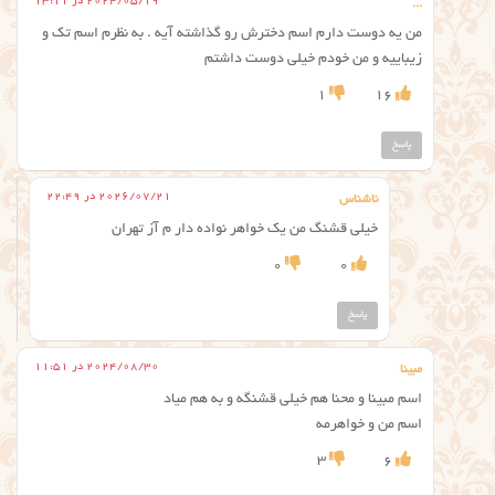
2024/05/19 در 13:11
...
من یه دوست دارم اسم دخترش رو گذاشته آیه . به نظرم اسم تک و
زیباییه و من خودم خیلی دوست داشتم
1
16
پاسخ
2026/07/21 در 22:49
ناشناس
خیلی قشنگ من یک خواهر نواده دار م آز تهران
0
0
پاسخ
2024/08/30 در 11:51
مبینا
اسم مبینا و محنا هم خیلی قشنگه و به هم میاد
اسم من و خواهرمه
3
6