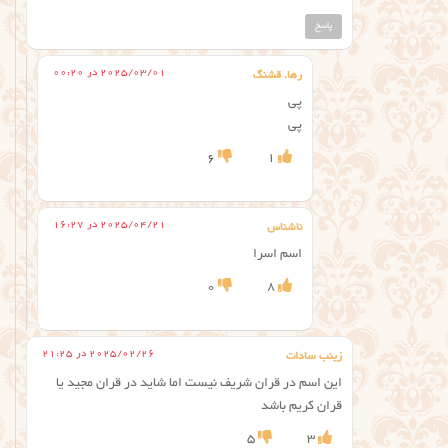
پاسخ
2025/03/01 در 00:20
رها. قشنگ
پی
پی
6
1
2025/04/21 در 16:27
ناشناس
اسم اسرا
0
8
2025/02/26 در 21:25
زینب سادات
این اسم در قران شریف نیست اما شاید در قران مجید یا
قران کریم باشد
5
3