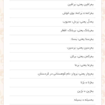
به‌رافین یعنی: بَرافین
به‌رامه = بَرامه: بوی خوش
به‌دڵ یعنی: بَردل: محبوب
به‌ربانگ یعنی: بَربانگ: افطار
به‌رسنا یعنی: بَسنا:
به‌رسین یعنی: بَرسین:
به‌رکه‌ن یعنی: بَرکن
به‌رما یعنی: بَرما
به‌روار یعنی: بَروار: نام کوهستانی در کردستان.
به‌ژنا = بَژنا
به‌ژین = بَژین
به‌سیله = بَسیله