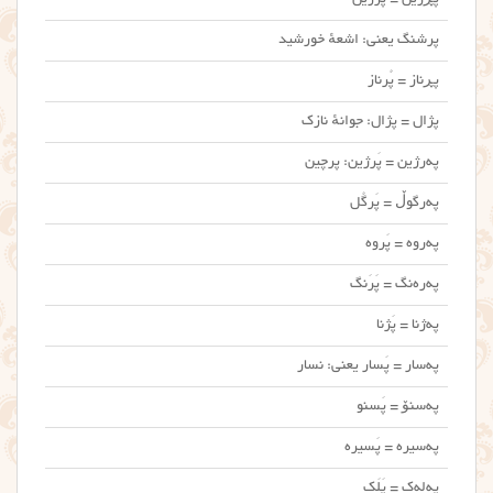
پرشنگ یعنی: اشعهٔ خورشید
پڕناز = پُرناز
پژال = پژال: جوانهٔ نازک
په‌رژین = پَرژین: پرچین
په‌رگوڵ = پَرگُل
په‌روه = پَروه
په‌ره‌نگ = پَرَنگ
په‌ژنا = پَژنا
په‌سار = پَسار یعنی: نسار
په‌سنۆ = پَسنو
په‌سیره = پَسیره
په‌له‌ک = پَلَک