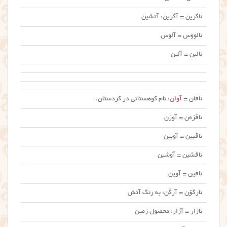
ئاگرین = آگرین: آتشین
ئالووس = آلوس
ئالین = آلین
ئاڤان =
آوان
: نام کوهستانی در کردستان.
ئاڤزه‌ن = آوزَن
ئاڤبین = آوبین
ئاڤشین = آوشین
ئاڤین = آوین
ئارگۆن = آرگُن: به رنگ آتش
ئاژار = آژار: محصول زمین