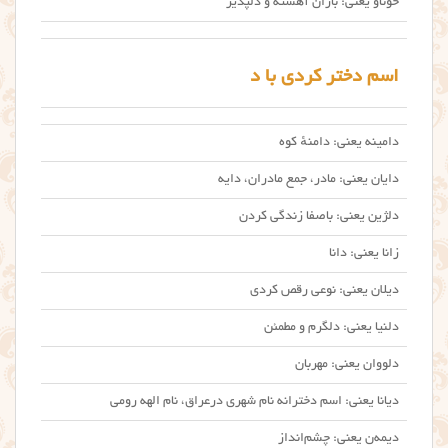
خوناو یعنی: باران آهسته و دلپذیر
اسم دختر کردی با د
دامینه یعنی: دامنهٔ کوه
دایان یعنی: مادر، جمع مادران، دایه
دلژین یعنی: باصفا زندگی کردن
زانا یعنی: دانا
دیلان یعنی: نوعی رقص کردی
دلنیا یعنی: دلگرم و مطمئن
دلووان یعنی: مهربان
دیانا یعنی: اسم دخترانه نام شهری درعراق، نام الهه رومی
دیمه‌ن یعنی: چشم‌انداز