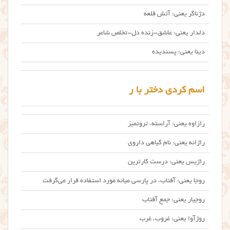
دژئاگر یعنی: آتش قلعه
دلدار یعنی: عاشق-زنده دل-تخلص شاعر
دینا یعنی: پسندیده
اسم کردی دختر با ر
رازاوه یعنی: آراسته، تروتمیز
راژانه یعنی: نام گیاهی داروی
راژِیس یعنی: درست کارترین
روجا یعنی: آفتاب، در پارسی میانه مورد استفاده قرار می‌گرفت
روجیار یعنی: جمع آفتاب
روژآوا یعنی: غروب، غرب