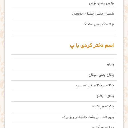
بێژین یعنی: بِژین
بێستان یعنی: بِستان: بوستان
بێشه‌نگ یعنی: بِشَنگ
اسم دختر کردی با پ
پاراو
پاکان یعنی: نیکان
پاکانه = پاکانه: تبرئه، مبری
پاکاو = پاکاو
پاکینه = پاکینه
پرووشه = پُروشه: دانه‌های ریز برف
پڕژین = پُرژین