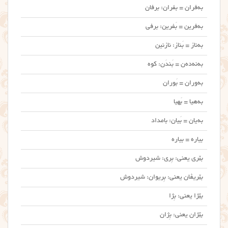
به‌فران = بفران: برفان
به‌فرین = بَفرین: برفی
به‌ناز = بَناز: نازنین
به‌نه‌ده‌ن = بَندَن: کوه
به‌وران = بَوران
به‌هیا = بَهیا
به‌یان = بَیان: بامداد
بیاره = بیاره
بێری یعنی: بِری: شیردوش
بێریڤان یعنی: بِریوان: شیردوش
بێژا یعنی: بِژا
بێژان یعنی: بِژان