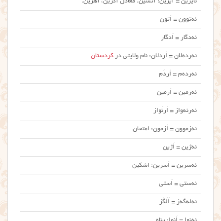
ئایرین = آیرین: آتشین. معادل آگرین، آهرین.
ئه‌توون = اَتون
ئه‌دگار = اَدگار
ئه‌رده‌لان = اَردلان: نام ولایتی در
کردستان
ئه‌رده‌م = اَردَم
ئه‌رمین = اَرمین
ئه‌رنه‌واز = اَرنَواز
ئه‌زموون = اَزمون: امتحان
ئه‌ژین = اَژین
ئه‌سرین = اَسرین: اشکین
ئه‌ستی = اَستی
ئه‌له‌گه‌ز = اَلَگَز
ئه‌نوا = اَنوا: پناه