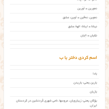
ئه‌ورین = اَوْرین
ئه‌وین، ئه‌ڤین = اَوین: عشق
ئینانا = اینانا: الههٔ عشق
ئێلیان = اِلیان
اسم کردی دختر با ب
بادا
بارین یعنی: باریدن
بازیان
بۆکان یعنی: زیبارویان، عروسها، نامی شهری کُردنشین در کردستان
ایران.