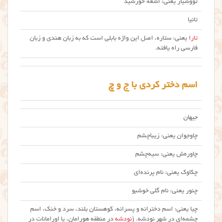
تووشیار یعنی: اشعهٔ خورشید
تانیا
تارا
یعنی: ستاره، اصل این واژه بابلی است که به زبان هندی و زبان
فارسی راه یافته.
اسم دختر کردی با ج و چ
جیهان
چاوجوان یعنی: زیباچشم
چاوره‌ش یعنی: سیه‌چشم
چکاوک یعنی: نام پرنده‌ای
چنور یعنی: نام گلی خوشبو
چیا یعنی: اسم دخترانه و پسرانه، کوهستان بلند، سرد و خنک، اسم
چشمه‌ای در شهر نودشه. (
نودشه
در منطقه هورامان، یا اورامانات در