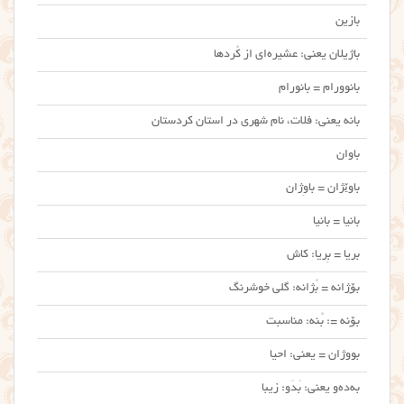
بازین
باژیلان یعنی: عشیره‌ای از کُردها
بانوورام = بانورام
بانه یعنی: فلات، نام شهری در استان کردستان
باوان
باوێژان = باوِژان
بانیا = بانیا
بریا = بِریا: کاش
بۆژانه = بُژانه: گلی خوشرنگ
بۆنه =: بُنه: مناسبت
بووژان = یعنی: احیا
به‌ده‌و یعنی: بَدَو: زیبا