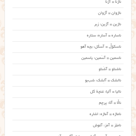
ئاژنا = آژنا
ئاژوان = آژوان
ئاژین = آژین: زِبر
ئاساره = آساره: ستاره
ئاسکۆڵ = آسکُل: بچه آهو
ئاسمین = آسْمین: یاسمین
ئاشناو = آشْناو
ئالشک = آلِشک: شب‌بو
ئالیا = آلیا: غنچهٔ گل
ئاڵا = آلا: پرچم
ئاماژه = آماژه: اشاره
ئامێز = آمِز: آغوش