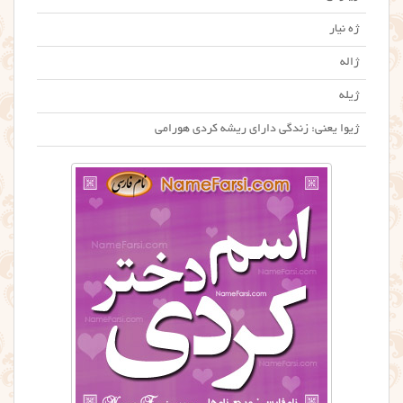
ژه نیار
ژاله
ژیله
ژیوا یعنی: زندگی دارای ریشه کردی هورامی