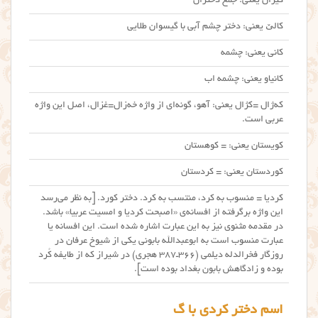
کیژان یعنی: جمع دختران
کالێ یعنی: دختر چشم آبی با گیسوان طلایی
کانی یعنی: چشمه
کانیاو یعنی: چشمه اب
که‌ژال =کژال یعنی: آهو، گونه‌ای از واژه خه‌زال=غزال، اصل این واژه
عربی است.
کویستان یعنی: = کوهستان
کوردستان یعنی: = کردستان
کردیا = منسوب به کرد، منتسب به کرد. دختر کورد. [به نظر می‌رسد
این واژه برگرفته از افسانه‌ی «اصبحت کردیا و امسیت عربیا» باشد.
در مقدمه مثنوی نیز به این عبارت اشاره شده است. این افسانه یا
عبارت منسوب است به ابوعبدالله بابونی یکی از شیوخ عرفان در
روزگار فخرالدله دیلمی (۳۶۶ـ۳۸۷ هجری) در شیراز که از طایفه کُرد
بوده و زادگاهش بابون بغداد بوده است].
اسم دختر کردی با گ