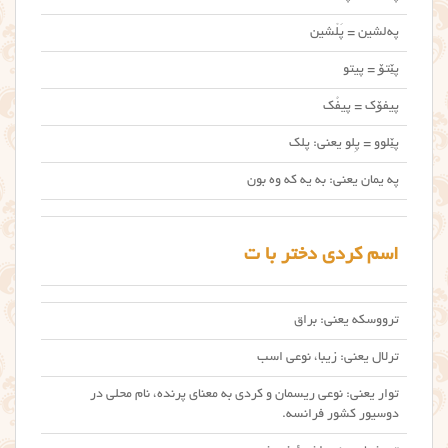
په‌لشین = پَلْشین
پێتۆ = پیتو
پیفۆک = پیفُک
پێلوو = پِلو یعنی: پلک
په یمان یعنی: به یه که وه بون
اسم کردی دختر با ت
ترووسکه یعنی: براق
ترلال یعنی: زیبا، نوعی اسب
توار یعنی: نوعی ریسمان و کردی به معنای پرنده، نام محلی در
دوسیور کشور فرانسه.