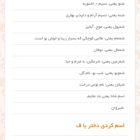
شنو یعنی: نسیم / اشنویه
شنه یعنی: نسیم آرام و دلپذیر بهاری
شه‌پول یعنی: موج، آبخیز
شه‌مام یعنی: طالبی کوچکی که بسیار زیبا و خوش بو است.
شه‌مال یعنی: توفان
شه‌رمین یعنی: شرمگین، با شرم و حیا.
شه‌وبو یعنی: شب بو، نام گل.
شیلان یعنی: نام نوعی درخت.
اسم شانا یعنی باد ملایم.
شیروان
اسم کردی دختر با ف