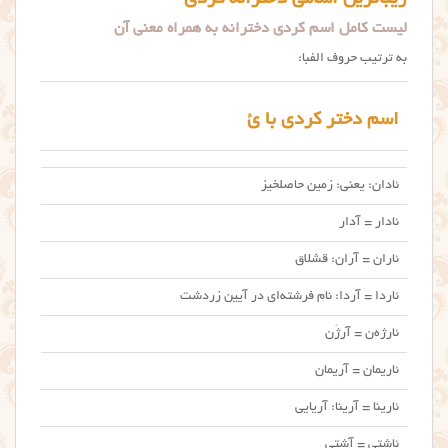
لیست کامل اسم کردی دخترانه به همراه معنی آن
به ترتیب حروف الفبا:
اسم دختر کردی با ئ
ئادان: یعنی: زمین حاصلخیز
ئادار = آدار
ئاران = آران: قشلاق
ئاردا = آردا: نام فرشته‌ای در آیین زردشت
ئارژه‌ن = آرژَن
ئاریمان = آریمان
ئارینا = آرینا: آریایی
ئاشتی = آشتی