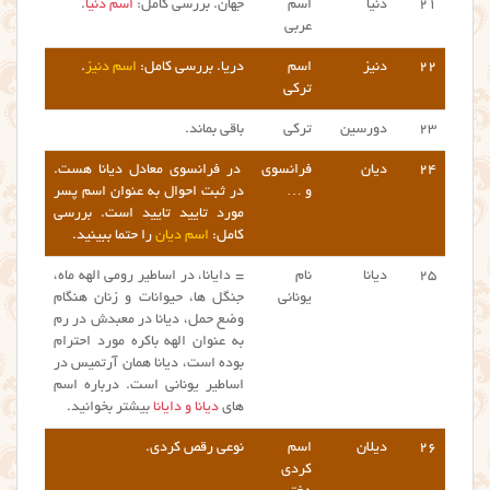
۲۱
دنیا
اسم
جهان. بررسی کامل:
اسم دنیا
.
عربی
۲۲
دنیز
اسم
دریا. بررسی کامل:
اسم دنیز
.
ترکی
۲۳
دورسین
ترکی
باقی بماند.
۲۴
دیان
فرانسوی
در فرانسوی معادل دیانا هست.
و …
در ثبت احوال به عنوان اسم پسر
مورد تایید تایید است. بررسی
کامل:
اسم دیان
را حتما ببینید.
۲۵
دیانا
نام
= دایانا، در اساطیر رومی الهه ماه،
یونانی
جنگل ها، حیوانات و زنان هنگام
وضع حمل، دیانا در معبدش در رم
به عنوان الهه باکره مورد احترام
بوده است، دیانا همان آرتمیس در
اساطیر یونانی است. درباره اسم
های
دیانا و دایانا
بیشتر بخوانید.
۲۶
دیلان
اسم
نوعی رقص کردی.
کردی