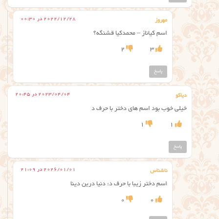
2022/12/28 در 00:30
مهروز
اسم کیاناز – محمدکیا قشنگه؟
2
3
پاسخ
2023/04/04 در 20:45
دیاکو
خیلی خوب بود اسم های دختر با حرف د
1
1
پاسخ
2026/01/01 در 21:09
ناشناس
اسم دختر زیبا با حرف د: دنیا درین دینا
0
0