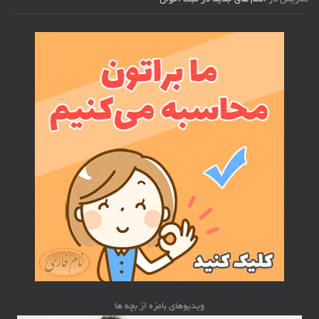
گلاریس
در
اسم های جدید در ثبت احوال
ویدیوهای بامزه از بچه ها