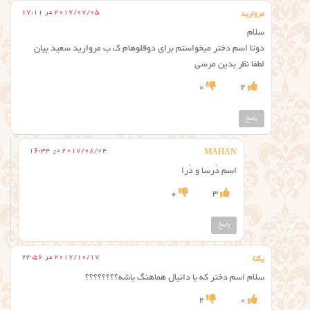
2017/07/05 در 17:11
مروارید
سلام
دوتا اسم دختر میخواستم برای دوقلوهام ک ب مروارید سعید بیان
لطفا نظر بدین مرسی
0
2
پاسخ
2017/08/04 در 16:34
MAHAN
اسم دُرسا و دُرا
0
3
پاسخ
2017/10/17 در 23:56
یکتا
سلام اسم دختر که با دانیال هماهنگ باشه؟؟؟؟؟؟؟؟
2
0