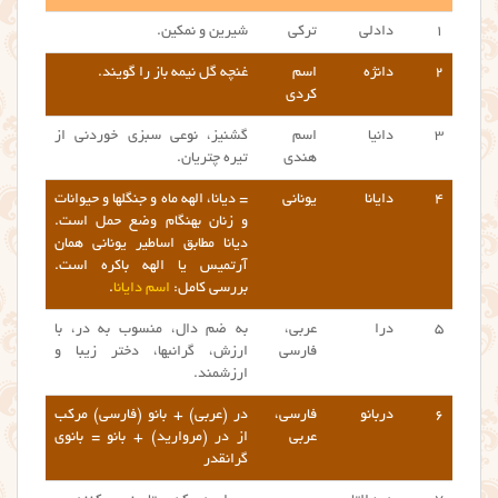
۱
دادلی
ترکی
شیرین و نمکین.
۲
دانژه
اسم
غنچه گل نیمه باز را گویند.
کردی
۳
دانیا
اسم
گشنیز، نوعی سبزی خوردنی از
هندی
تیره چتریان.
۴
دایانا
یونانی
= دیانا، الهه ماه و جنگلها و حیوانات
و زنان بهنگام وضع حمل است.
دیانا مطابق اساطیر یونانی همان
آرتمیس یا الهه باکره است.
بررسی کامل:
اسم دایانا
.
۵
درا
عربی،
به ضم دال، منسوب به در، با
فارسی
ارزش، گرانبها، دختر زیبا و
ارزشمند.
۶
دربانو
فارسی،
در (عربی) + بانو (فارسی) مرکب
عربی
از در (مروارید) + بانو = بانوی
گرانقدر