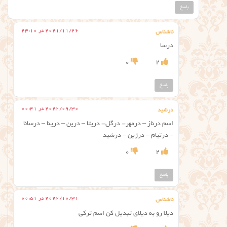
پاسخ
2021/11/26 در 23:10
ناشناس
درسا
0
2
پاسخ
2022/09/30 در 00:41
درشید
اسم درناز – درمهر- درگل- دریتا – درین – درینا – درسانا
– درتیام – درژین – درشید
0
2
پاسخ
2022/10/31 در 00:51
ناشناس
دیلا رو به دیلای تبدیل کن اسم ترکی