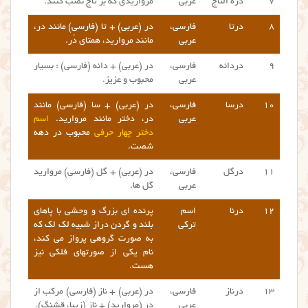
۷
دره التاج
عربی
مرواریدی که بر تاج نصب کنند.
۸
درتا
فارسی،
در (عربی) + تا (فارسی) مانند در،
عربی
مانند مروارید، همتای دُر.
۹
دردانه
فارسی،
در (عربی) + دانه (فارسی) : بسیار
عربی
محبوب و عزیز.
۱۰
درسا
فارسی،
در (عربی) + سا (فارسی) مانند
عربی
در، دختر مانند مروارید.
اسم
دختر چهار حرفی
محبوب در دهه
شصت.
۱۱
درگل
فارسی،
در (عربی) + گل (فارسی) مروارید
عربی
گل ها.
۱۲
درنا
اسم
پرنده ای بزرگ و وحشی با پاهای
ترکی
بلند و گردن دراز شبیه لک لک که
به صورت گروهی پرواز می کند،
نام یکی از صورتهای فلکی نیز
هست.
۱۳
درناز
فارسی،
در (عربی) + ناز (فارسی) مرکب از
عربی
در (مروارید) + ناز (زیبا، قشنگ).