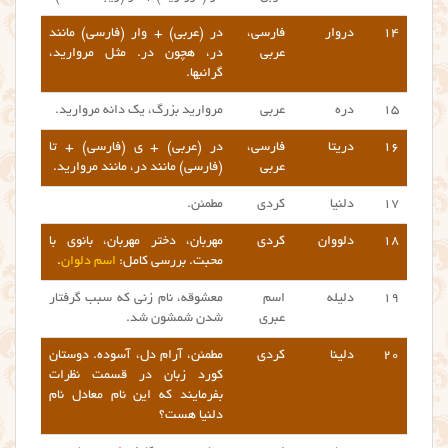
۱۴
دروار
فارسی،
در (عربی) + وار (فارسی) مانند
عربی
در، هچون در. مثل مروارید،
گرانبها.
۱۵
دره
عربی
مروارید بزرگ، یک دانه مروارید.
۱۶
دریتا
فارسی،
در (عربی) + ی (فارسی) + تا
عربی
(فارسی) مانند در، مانند مروارید.
۱۷
دلنیا
کردی
مطمئن.
۱۸
دلووان
کردی
مهربان، دختر مهربان، بانوی با
محبت. بررسی کامل:
اسم دلوان
.
۱۹
دلیله
اسم
معشوقه، نام زنی که سبب گرفتار
عبری
شدن شمشون شد.
۲۰
دلینا
کردی
مطمئن، آرام دل، آسوده. دوستان
کورد زبان در قسمت نظرات
بفرمایند که این نام معادل نام
دلنیا هست؟