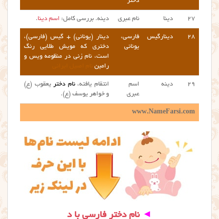
دختر
۲۷
دینا
نام عبری
دینه. بررسی کامل:
اسم دینا
.
۲۸
دینارگیس
فارسی،
دینار (یونانی) + گیس (فارسی)،
یونانی
دختری که مویش طلایی رنگ
است، نام زنی در منظومه ویس و
رامین
نام اصیل ایرانی
۲۹
دینه
اسم
انتقام یافته،
نام دختر
یعقوب (ع)
عبری
و خواهر یوسف (ع).
www.NameFarsi.com
◄
نام دختر فارسی با د