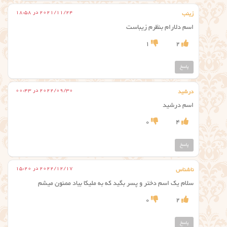
2021/11/24 در 18:58
زینب
اسم دلارام بنظرم زیباست
1
2
پاسخ
2022/09/30 در 00:43
درشید
اسم درشید
0
4
پاسخ
2022/12/17 در 15:20
ناشناس
سلام یک اسم دختر و پسر بگید که به ملیکا بیاد ممنون میشم
0
2
پاسخ