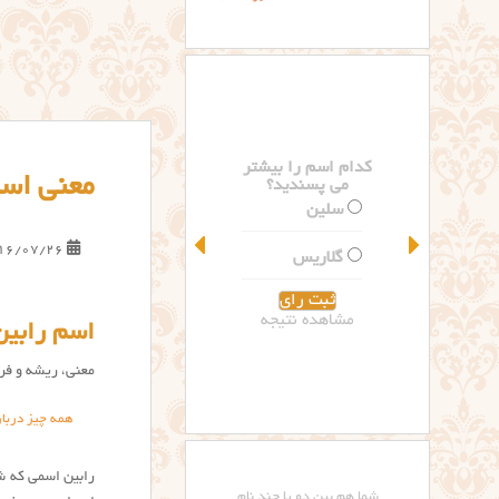
کدام اسم را بیشتر
معنی اسم
می پسندید؟
سلین
16/07/26
گلاریس
مشاهده نتیجه
اسم رابین
معنی، ریشه و فرا
همه چیز دربار
رابین اسمی که ش
شما هم بین دو یا چند نام