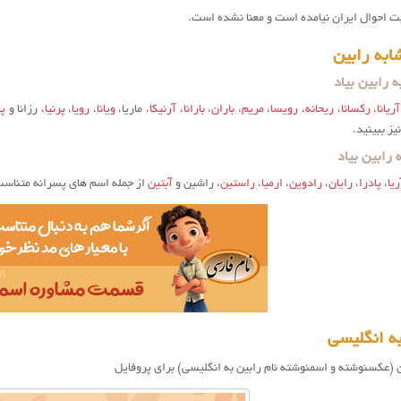
بت احوال ایران نیامده است و معنا نشده است.
به رابین
 رابین بیاد
آریانا
،
رکسانا
،
ریحانه
،
رویسا
،
مریم
،
باران
،
بارانا
،
آرنیکا
، ماریا،
ویانا
،
رویا
،
پرنیا
، رزانا و
پا
یز ببینید.
رابین بیاد
ریا
،
پادرا
،
رایان
،
رادوین
،
ارمیا
،
راستین
، راشین و
آبتین
از جمله اسم های پسرانه متناسب 
ه انگلیسی
 (عکسنوشته و اسمنوشته نام رابین به انگلیسی) برای پروفایل