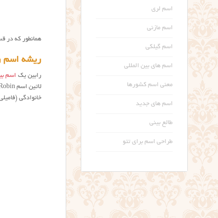
اسم لری
اسم مازنی
همانطور که در ق
اسم گیلکی
ریشه اسم ر
اسم های بین المللی
رابین یک
اسم بی
معنی اسم کشورها
خانوادگی (فامیلی) استفاده می ش
اسم های جدید
طالع بینی
طراحی اسم برای تتو