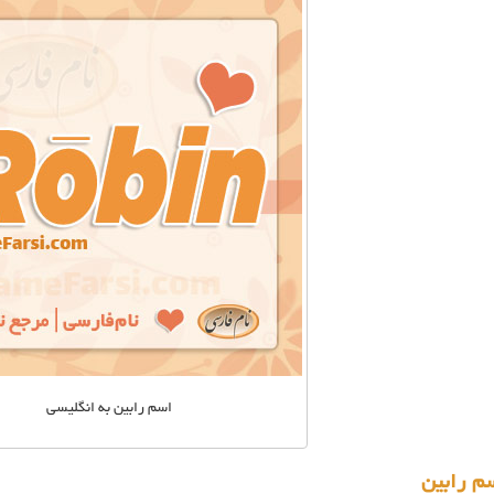
اسم رابین به انگلیسی
م رابین