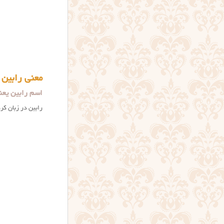
معنی رابین
اسم رابین یعنی چه؟ eaning
رابین در زبان کر