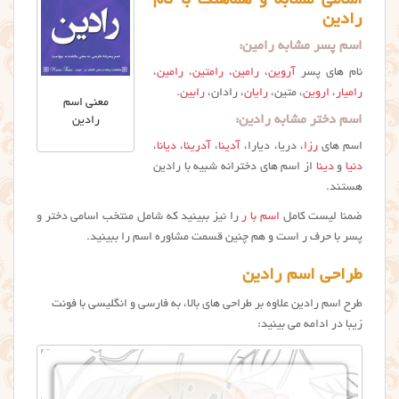
اسامی مشابه و هماهنگ با نام
رادین
اسم پسر مشابه رامین:
نام های پسر
آروین
،
رامین
،
رامتین
،
رامین
،
رامیار
،
اروین
، متین،
رایان
، رادان،
رابین
.
معنی اسم
اسم دختر مشابه رادین:
رادین
اسم های
رزا
، دریا، دیارا،
آدینا
،
آدرینا
،
دیانا
،
دنیا
و
دینا
از اسم های دخترانه شبیه با رادین
هستند.
ضمنا لیست کامل
اسم با ر
را نیز ببینید که شامل منتخب اسامی دختر و
پسر با حرف ر است و هم چنین قسمت مشاوره اسم را ببینید.
طراحی اسم رادین
طرح اسم رادين علاوه بر طراحي های بالا، به فارسی و انگلیسی با فونت
زیبا در ادامه می بینید: