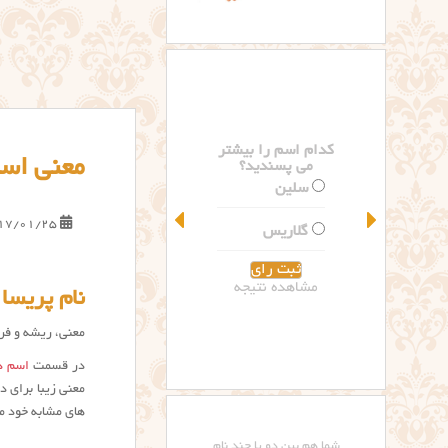
کدام اسم را بیشتر
معنی اسم
می پسندید؟
سلین
17/01/25
گلاریس
مشاهده نتیجه
نام پریسا
معنی، ریشه و فرا
در قسمت
اسم دخ
های مشابه خود مث
شما هم بین دو یا چند نام