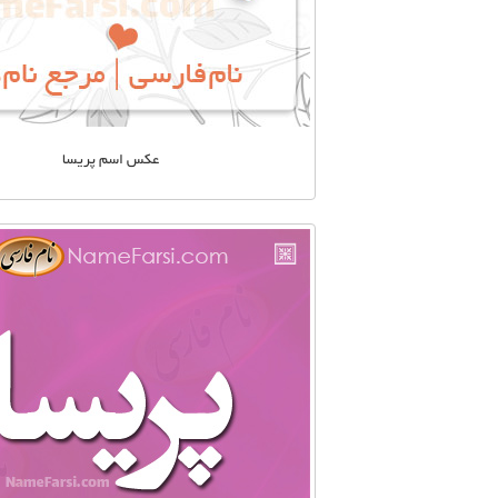
عکس اسم پریسا