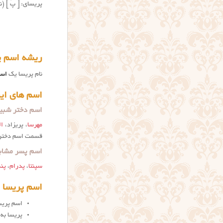
پریسای: [ پَ ] 
ریشه اسم پ
نام پریسا یک
اسم
اسم های ایر
اسم دختر شبیه
مهرسا
، پریزاد،
ال
قسمت اسم دختر با
اسم پسر مشابه
سپنتا
،
پدرام
،
پند
اسم پریسا ب
اسم پریسا 
پریسا به فرانس