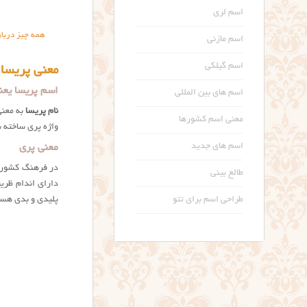
اسم لری
همه چیز دربار
اسم مازنی
اسم گیلکی
معنی پریسا
اسم پریسا یعنی چه؟ a) name meaning
اسم های بین المللی
نام پریسا
به معن
معنی اسم کشورها
واژه پری ساخته ش
اسم های جدید
معنی پری
در فرهنگ کشورهای
طالع بینی
دارای اندام ظری
پلیدی و بدی هست
طراحی اسم برای تتو