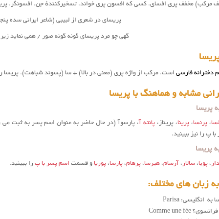
(نف مرکب) مخفف پری افسای. کسی که افسون پری خواند. تسخیرکنندهٔ جن. افسونگر. پریخ
پریسای در شعری از لبیبی (شاعر ایرانی سده پنج
گهی چو مرد پریسای گونه گونه صور / همی نماید زیر ن
ریسا
 دخترانه فارسی
است. مرکب از واژه پری (معنی در بالا) + سا (پسوند شباهت). پریسا را 
انی مشابه و هماهنگ با پریسا
 پریسا
سا
،
پرنسا
،
پرینا
، پریناز،
پانته آ
، پارسوآ (در حال حاضر به عنوان اسم پسر به ثبت می 
 پ را نیز ببینید.
 پریسا
ار
،
پویا
،
سالار
،
آرسام
،
هیرسا
،
پرهام
،
پارسا
،
پوریا
و قسمت
اسم پسر با پ
را ببینید.
ه زبان های مختلف:
به انگلیسی: Parisa
وی؟ Comme une fée