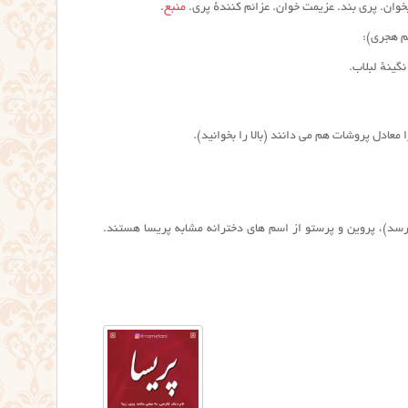
وان. پری بند. عزیمت خوان. عزائم کنندهٔ پری.
منبع
.
م هجری):
گینهٔ لبلاب.
معادل پروشات هم می دانند (بالا را بخوانید).
رسد)، پروین و پرستو از اسم های دخترانه مشابه پریسا هستند.