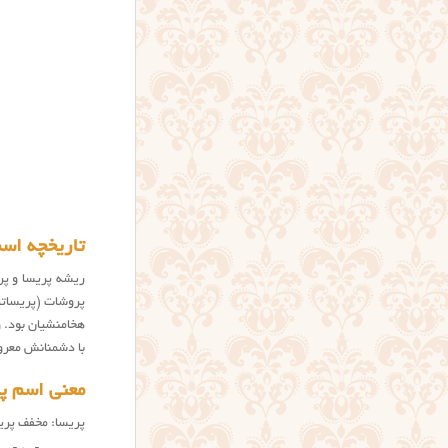
تاریخچه اسم
پروشات (
پریسات
هخامنشیان بود. 
با دشمنانش معر
معنی اسم پر
پریسا: مخفف پریس