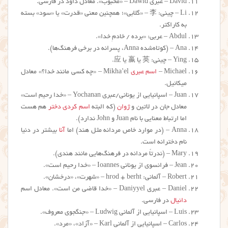
David – عبری Dawid – «محبوب». معادل داود در فارسی.
Li – چینی: 李 – «گلابی»؛ همچنین معنی «قدرت» یا «سود» بسته
به کاراکتر.
Abdul – عربی: «برده / خادمِ خدا».
Ana – (کوتاه‌شده Anna، پسرانه در برخی فرهنگ‌ها).
Ying – چینی: 英 یا 嬴 یا 应.
Michael –
اسم عبری
Mikha’el – «چه کسی مانند خدا؟» معادل
میکائیل.
Juan – اسپانیایی از یونانی/عبری Yochanan – «خدا رحیم است»
معادل جان در لاتین و
ژوان
(که البته
اسم کردی دختر
هم هست
اما ارتباط معنایی با نام Juan و John ندارد).
Anna – (در موارد خاص مردانه مثل هند) اما
آنا
بیشتر در دنیا
نام دخترانه است.
Mary – (ندرتاً مردانه در فرهنگ‌هایی مانند هندی).
Jean – فرانسوی از یونانی Ioannes – «خدا رحیم است».
Robert – آلمانی: hrod + berht – «شهرت»، «درخشان».
Daniel – عبری Daniyyel – «خدا قاضی من است». معادل اسم
دانیال
در فارسی.
Luis – اسپانیایی از آلمانی Ludwig – «جنگجوی معروف».
Carlos – اسپانیایی از آلمانی Karl – «آزاد»، «مرد».