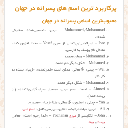
پرکاربرد ترین اسم های پسرانه در جهان
محبوب‌ترین اسامی پسرانه در جهان
Mohammed/Muhammad – عربی: «تحسین‌شده، ستایش
شده».
Jose – اسپانیایی/پرتغالی از عبری Yosef – «خدا افزون کند»
معادل نام یوسف به فارسی.
Muhammad – همان محمد؛
Mohamed – شکل دیگر نام محمد.
Wei – چینی: 多معانی؛ ممکن است «قدرتمند»، «زیبا»، بسته به
کاراکتر.
Mohammad – شکل دیگر محمد.
Ahmed – احمد، اسم عربی: «بسیار سپاسگزاری‌کننده» (از
ریشه حمد).
Yan – چینی / اسلاوی: 多معانی؛ مثلاً «زیبا»، «صبور».
Ali – عربی: «بلندمرتبه»، «عالی». بررسی کامل:
اسم علی
.
John – انگلیسی از
عبری
Yochanan – «خدا رحیم است». معادل
یوحنا
و
یونا
.