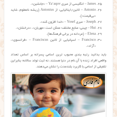
James – انگلیسی از عبری Ya‘aqov – «جانشین».
Antonio – لاتین/ایتالیایی: از Antonius (ریشه نامعلوم، شاید
«بی‌قیمت»).
Joseph – عبری Yosef – «خدا افزون کند».
Hui – چینی: منابع مختلف؛ ممکن است «مهربان»، «درخشان».
Elena – (مردانه در برخی فرهنگ‌ها).
Francisco – اسپانیایی از لاتین Franciscus – «فرانسوی»،
«آزاد».
باید بدانید رتبه بندی محبوب ترین اسامی پسرانه بر اساس تعداد
واقعی افراد زنده با آن نام در دنیا هستند، نه ثبت تولد سالانه؛ بنابراین
تلفیقی از اسامی با کاربرد بلندمدت را نشان می‌دهند.