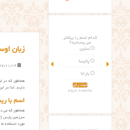
کدام اسم را بیشتر
می پسندید؟
زبان اوس
ستین
پانیسا
16/11/12
بارانا
دارند. لذا در ای
مشاهده نتیجه
اسم با ری
همانطور که می دا
سرزمین پارس (ایر
مورد استفاده ما 