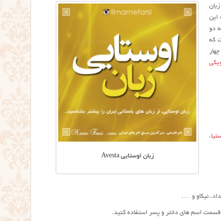
زبان
 این
ه دو
ت که
هفت هات) و نیز چهار
یکی
تیا
،
زبان اوستایی Avesta
داد، نیکاو و ….