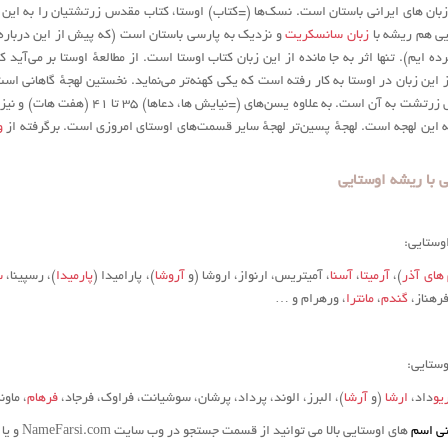
زبان های ایرانی باستان است. نسک‌ها (=کتاب) اوستا، کتاب مقدس زرتشتیان را به این 
یی هم ریشه با
زبان سانسکریت
و نزدیک به پارسی باستان است (که پیش از این درباره
 ایم). تنها اثر به جا مانده از این زبان کتاب اوستا است. از مطالعهٔ اوستا بر می‌آید ک
این زبان در اوستا به کار رفته است که یکی کهنه‌تر می‌نماید. نخستین لهجهٔ گاهانی اس
سروده‌های شخص زرتشت به آن است. به علاوه یسن‌های (=نیایش ها، دعاها) ۳۵ تا ۴۱ (
و
 با ریشه اوستایی
وستایی:
های آذر
)،
آرمیتا
،
آسنا
، آمیتریس، ارنواز، اروشا (و
آروشا
)، پارامیدا (
پارمیدا
)، رسپینا،
س
رهناز،
گندم
،
مانترا
، ورهرام و …
وستایی:
یو
داد،
ارشا
(و
آرشا
)، البرز، الوند، پرداد، پرشان، سوشیانت، فراوک، فرجاد،
فرهام
، ماون
ی اسم
های اوستایی بالا می توانید از قسمت جستجو در وب سایت NameFarsi.com و یا قسمت اسم های دختر و پسر استفاده کنید.