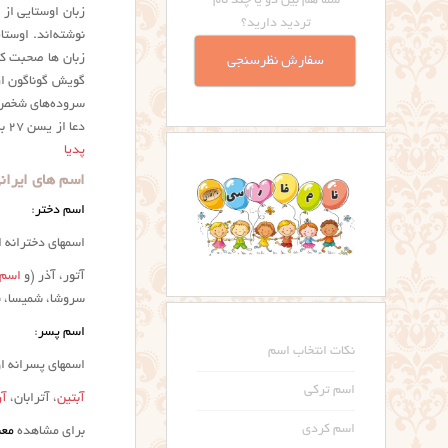
شما هم بین دو یا چند نام
زبان اوستایی از 
تردید دارید؟
نوشته‌اند. اوستا
زبان ها صحبت کرده
سفارش نظرسنجی
گویش گوناگون از 
دعا از یسن ۲۷ به این لهجه است. لهجهٔ پسین‌تر لهجهٔ سایر قسمت‌های اوستای امروزی است. برگرفته از
پدیا
اسم های ایرانی
اسم دختر
:
اسمهای دخترانه ا
آتور، آذر (و
اسم 
سروشا، شمیسا، ف
اسم پسر
:
نکات انتخاب اسم
اسمهای پسرانه ا
اسم ترکی
آبتین
، آترابان،
آر
اسم کردی
برای مشاهده
معن