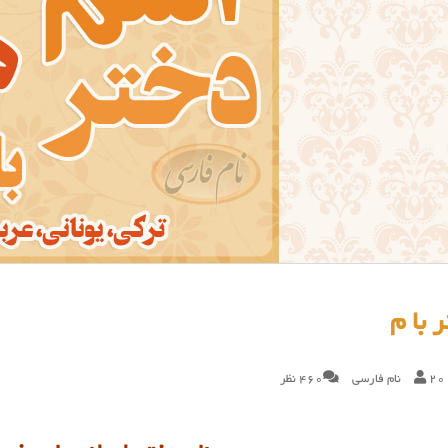
 با م
20
نام فارسی
460 نظر