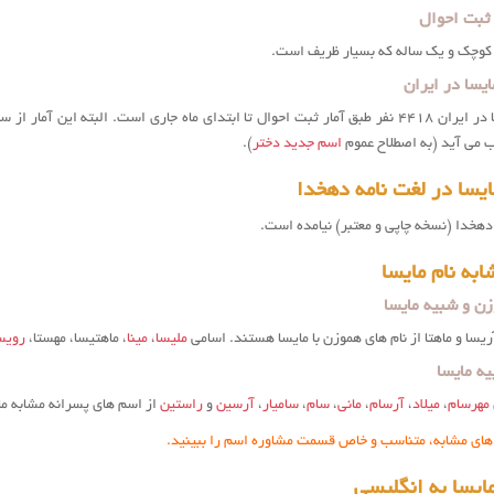
 ثبت احوال
ی کوچک و یک ساله که بسیار ظریف است.
یسا در ایران
ب می آید (به اصطلاح عموم
اسم جدید دختر
).
یسا در لغت نامه دهخدا
 دهخدا (نسخه چاپی و معتبر) نیامده است.
به نام مایسا
ن و شبیه مایسا
ریسا و ماهتا از نام های هموزن با مایسا هستند. اسامی
ملیسا
،
مینا
، ماهتیسا، مهستا،
رویس
ه مایسا
مهرسام
،
میلاد
،
آرسام
،
مانی
،
سام
،
سامیار
،
آرسین
و
راستین
از اسم های پسرانه مشابه ما
 های مشابه، متناسب و خاص قسمت مشاوره اسم را ببینید.
یسا به انگلیسی