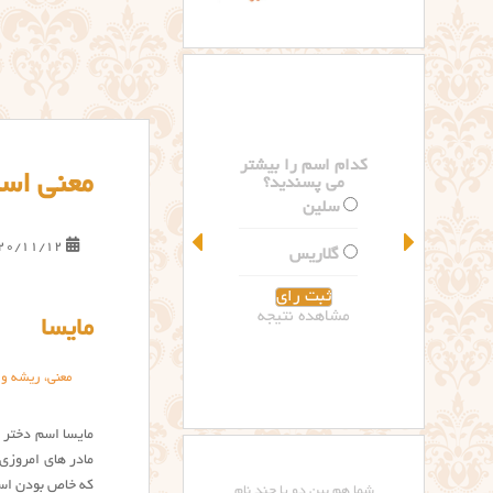
کدام اسم را بیشتر
معنی اسم
می پسندید؟
سلین
20/11/12
گلاریس
مشاهده نتیجه
مایسا
معنی، ریشه و 
مایسا اسم دختر ز
مادر های امروزی
که خاص بودن اسم
شما هم بین دو یا چند نام