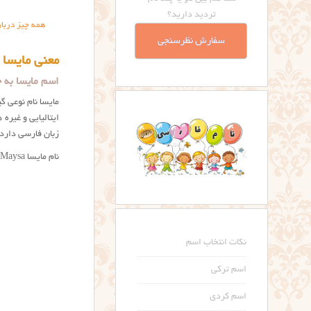
تردید دارید؟
همه چیز دربار
سفارش نظرسنجی
معنی مایسا
اسم مایسا به چه معنی ا
مایسا نام نوعی گ
ایتالیایی و غیره
زبان فارسی دارد
نام مایسا Maysa در منابع انگلیسی زبان، مطبوع، دلپذیر و برازنده معنی شده و ریشه عربی برایش آمده است.
نکات انتخاب اسم
اسم ترکی
اسم کردی