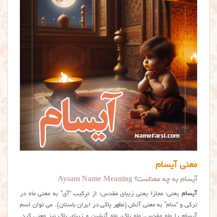
معنی آیسام
آیسام به چه معناست؟ Aysam Name Meaning
آیسام
یعنی: مجازا یعنی زیبای مقدس؛ از ترکیب “آی” به معنی ماه در
ترکی و “سام” به معنی آتش (مظهر پاکی در ایران باستان). می توان اسم
آيسام را ماه مقدس، ماه پاک، ماه آتشین و زیبای پاک نیز معنی کرد.