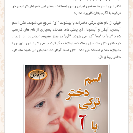
اکثر این اسم ها مختص ایران زمین هستند. یعنی این نام های ترکیبی در
ترکیه یا آذربایجان کاربرد ندارد.
خیلی از نام های ترکی دخترانه با پیشوند “آی” شروع می شوند. مثل اسم
آیسان، آیگل و آیسودا. آی یعنی ماه. همانند بسیاری از نام های فارسی
که با “ماه” یا “مه” آغاز می شوند. “آی” به مجاز مفهوم زیبایی دارد. زیبا .
درخشان مثل ماه. حال زمانیکه با واژه دیگر ترکیب می شود این مفهوم را
به واژه بعدی اضافه می کند. مثل اسم آیناز که معنیش می شود ماه ناز،
دختر زیبا و ناز.