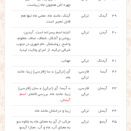
چهره اش همچون ماه زیباست.
۳۹
آیدک
ترکی
آیتک، مانند ماه. معنی ماه تنها هم
قابل تعبیر است.
۴۰
آیدن
ترکی
البته اسم پسرانه است. آیدین،
روشن و آشکار، شفاف، صاف، معلوم،
واضح، روشنفکر، نام شهری در جنوب
شرقی ترکیه، از امرای ولایت لیدیا.
۴۱
آیدنگ
ترکی
مهتاب.
۴۲
آیسا
فارسی،
آی (ترکی) + سا (فارسی) زیبا، مانند
ترکی
ماه.
۴۳
آیسان
فارسی،
= آیسا. آی (ترکی) + سان (فارسی)
ترکی
زیبا، مانند ماه. بررسی کاملتر:
اسم
آیسان
.
۴۴
آیسل
ترکی
زیبا و درخشان مانند ماه.
۴۵
آیسو
ترکی
مرکب از آی به معنای ماه به علاوه سو
به معنای آب، ماه و آب. مجازا آیسو