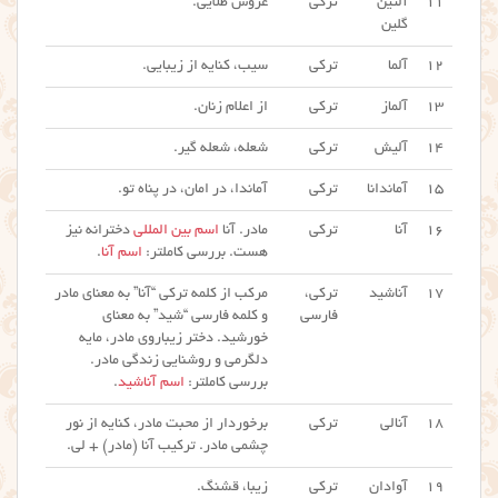
۱۱
آلتین
ترکی
عروس طلایی.
گلین
۱۲
آلما
ترکی
سیب، کنایه از زیبایی.
۱۳
آلماز
ترکی
از اعلام زنان.
۱۴
آلیش
ترکی
شعله، شعله گیر.
۱۵
آماندانا
ترکی
آماندا، در امان، در پناه تو.
۱۶
آنا
ترکی
مادر. آنا
اسم بین المللی
دخترانه نیز
هست. بررسی کاملتر:
اسم آنا
.
۱۷
آناشید
ترکی،
مرکب از کلمه ترکی “آنا” به معنای مادر
فارسی
و کلمه فارسی “شید” به معنای
خورشید. دختر زیباروی مادر، مایه
دلگرمی و روشنایی زندگی مادر.
بررسی کاملتر:
اسم آناشید
.
۱۸
آنالی
ترکی
برخوردار از محبت مادر، کنایه از نور
چشمی مادر. ترکیب آنا (مادر) + لی.
۱۹
آوادان
ترکی
زیبا، قشنگ.