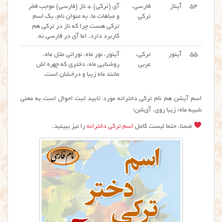
۵۴
آیناز
فارسی،
آی (ترکی) + ناز (فارسی) موجب فخر
ترکی
و مباهات ما. به عنوان نام، یک اسم
ترکی هست چرا که ناز در ترکی هم
کاربرد دارد. اما آی در فارسی نه.
۵۵
آینور
ترکی،
آینور، نور ماه، نورانی مثل ماه،
عربی
روشنایی ماه، دختری که چهره اش
مانند ماه زیبا و درخشان است.
اسم آیشن هم نام ترکی دخترانه مورد تایید ثبت احوال است به معنی
شبیه ماه؛ زیبا روی. آی‌شِن؛
ضمنا، حتما لیست کامل
اسم ترکی دخترانه
را نیز ببینید.