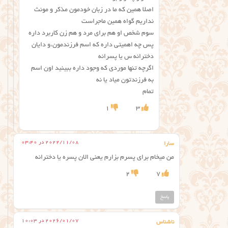
اصلا همین که ما در زبان خودمون مذکر و مونث
نداریم گواه همین ماجراست
سوم شخص او هم برای مرد و هم زن کاربرد داره
پس چه اهمیتی داره که اسم فرزندمون،و دایان
دخترانه س یا پسرانه
اگرچه تنها موردی که وجود داره ببینید اون اسم
به فرزندتون میاد یا نه
تمام
1
3
2022/11/08 در 03:40
سارا
من میخام برای پسرم بزارم یعنی الان پسره یا دخترانه
2
7
پاسخ
2026/01/07 در 10:03
ناشناس