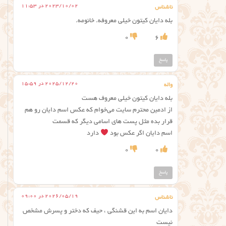
2023/10/02 در 11:53
ناشناس
بله دایان کیتون خیلی معروفه. خانومه.
0
6
پاسخ
2025/12/20 در 15:59
واله
بله دایان کیتون خیلی معروف هست
از ادمین محترم سایت می‌خوام که عکس اسم دایان رو هم
قرار بده مثل پست های اسامی دیگر که قسمت
اسم دایان اگر عکس بود
دارد
0
0
پاسخ
2026/05/19 در 09:00
ناشناس
دایان اسم به این قشنگی ، حیف که دختر و پسرش مشخص
نیست