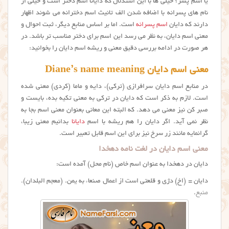
یا اسم پسر؟ خیلی ها با این استدلال که دایانا اسم دختر است و خیلی از
نام های پسرانه با اضافه شدن الف تانیث اسم دخترانه می شوند اظهار
دارند که دایان
اسم پسرانه
است. اما بر اساس منابع دیگر، ثبت احوال و
معنی اسم دایان، به نظر می رسد این اسم برای دختر مناسب تر باشد. در
هر صورت در ادامه بررسی دقیق معنی و ریشه اسم دایان را بخوانید:
معنی اسم دایان Diane’s name meaning
در منابع اسم دایان سرافرازی (ترکی)، دایه و ماما (کردی) معنی شده
است. لازم به ذکر است که دايان در ترکی به معنی تکیه بده، بایست و
صبر کن نیز معنی می دهد. که البته این معانی بعنوان معنی اسم بجا به
نظر نمی آید. اگر دایان را هم ریشه با اسم
دایانا
بدانیم معنی زیبا،
گرانمایه مانند زر سرخ نیز برای این اسم قابل تعبیر است.
معنی اسم دایان در لغت نامه دهخدا
دايان در دهخدا به عنوان اسم خاص (نام محل) آمده است:
دایان = (اِخ) دژی و قلعتی است از اعمال صنعاء به یمن. (معجم البلدان).
منبع
.