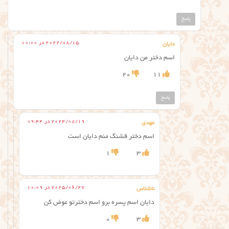
پاسخ
2022/08/15 در 00:00
دایان
اسم دختر من دایان
20
11
پاسخ
2024/08/19 در 09:44
مهدی
اسم دختر قشنگ منم دایان است
1
3
2025/06/27 در 10:09
ناشناس
دایان اسم پسره برو اسم دخترتو عوض کن
0
3