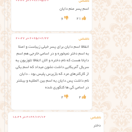
2023/05/30 در 06:44
ناشناس
اسم پسر منم دایان
6
21
2025/02/22 در 20:27
ناشناس
اتفاقا اسم دایان برای پسر خیلی زیباست و اصلا
به اسم دختر نمیخوره و در اسامی خارجی هم اسم
دایانا هست که نام دختره و الان اتفاقا تلوزیون یه
سریال آمریکایی داشت نشون میداد که اسم یکی
از کارکترهای مرد که بازپرس پلیس بود ، دایان
نام داشت پس دایان یه اسم بین المللیه و بیشتر
در اسامی گی ها کتگوری شده
2
2
2022/02/02 در 18:29
ناشناس
دختر