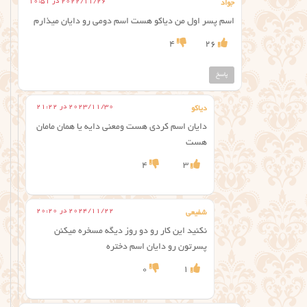
2022/11/26 در 10:51
جواد
اسم پسر اول من دیاکو هست اسم دومی رو دایان میذارم
4
26
پاسخ
2023/11/30 در 21:22
دياكو
دايان اسم كردي هست ومعني دايه يا همان مامان
هست
4
3
2024/11/22 در 20:20
شفیعی
نکنید این کار رو دو روز دیگه مسخره میکنن
پسرتون رو دایان اسم دختره
0
1