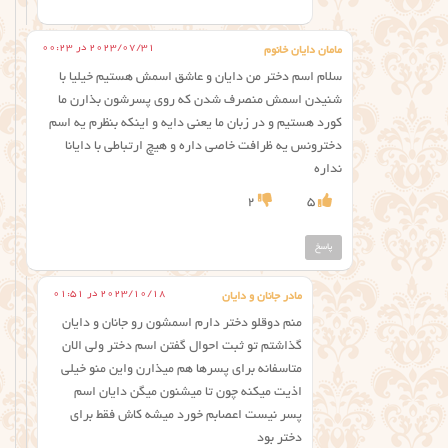
2023/07/31 در 00:23
مامان دایان خانوم
سلام اسم دختر من دایان و عاشق اسمش هستیم خیلیا با
شنیدن اسمش منصرف شدن که روی پسرشون بذارن ما
کورد هستیم و در زبان ما یعنی دایه و اینکه بنظرم یه اسم
دخترونس یه ظرافت خاصی داره و هیچ ارتباطی با دایانا
نداره
2
5
پاسخ
2023/10/18 در 01:51
مادر جانان و دایان
منم دوقلو دختر دارم اسمشون رو جانان و دایان
گذاشتم تو ثبت احوال گفتن اسم دختر ولی الان
متاسفانه برای پسرها هم میذارن واین منو خیلی
اذیت میکنه چون تا میشنون میگن دایان اسم
پسر نیست اعصابم خورد میشه کاش فقط برای
دختر بود