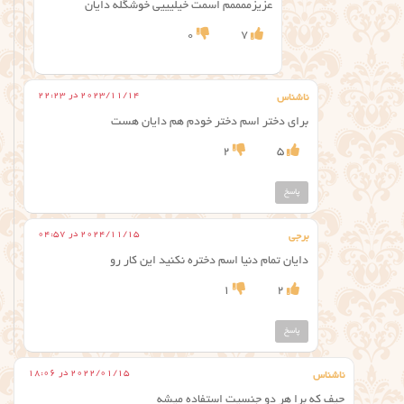
عزیزممممم اسمت خیلیییی خوشگله دایان
0
7
2023/11/14 در 22:23
ناشناس
برای دختر اسم دختر خودم هم دایان هست
2
5
پاسخ
2024/11/15 در 04:57
برجی
دایان تمام دنیا اسم دختره نکنید این کار رو
1
2
پاسخ
2022/01/15 در 18:06
ناشناس
حیف که برا هر دو جنسیت استفاده میشه