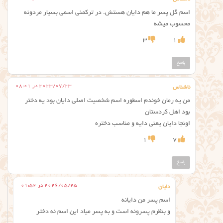
اسم گل پسر ما هم دایان هستش. در ترکمنی اسمی بسیار مردونه‌
محسوب میشه
3
1
پاسخ
2023/07/23 در 08:01
ناشناس
من یه رمان خوندم اسطوره اسم شخصیت اصلی دایان بود یه دختر
بود اهل کردستان
اونجا دایان یعنی دایه و مناسب دختره
1
7
پاسخ
2026/05/25 در 01:52
دایان
اسم پسر من دایانه
و بنظرم پسرونه است و به پسر میاد این اسم نه دختر