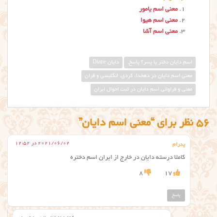
معنی اسم یامور
معنی اسم هیوا
معنی اسم آشا
اسم دایان دختر یا پسر؟ پاسخ.
دایان Diane
معني اسم دايان در دهخدا، کردی، انگلیسی و قران
معنی و فراوانی اسم دایان در ثبت احوال ایران
56 نظر برای “معنی اسم دایان”
2021/06/02 در 12:52
پدرام
کاملا درسته دایان در خارج از ایران اسم دختره
8
17
پاسخ