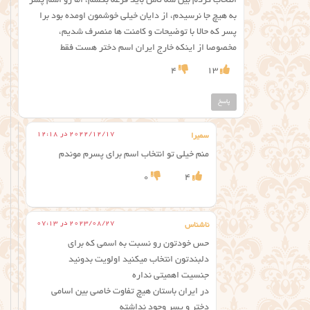
انتخاب کردم بین سه تاش باید قرعه بکشم، اما رو اسم پسر
به هیچ جا نرسیدم، از دایان خیلی خوشمون اومده بود برا
پسر که حالا با توضیحات و کامنت ها منصرف شدیم،
مخصوصا از اینکه خارج ایران اسم دختر هست فقط
4
13
پاسخ
2022/12/17 در 12:18
سمیرا
منم خیلی تو انتخاب اسم برای پسرم موندم
0
4
2023/08/27 در 07:13
ناشناس
حس خودتون رو نسبت به اسمی که برای
دلبندتون انتخاب میکنید اولویت بدونید
جنسیت اهمیتی نداره
در ایران باستان هیچ تفاوت خاصی بین اسامی
دختر و پسر وجود نداشته