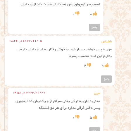
اسم پسر کوچولوی من هم دایان هست دانیال و دایان
0
0
پاسخ
2022/11/15 در 08:44
ناشناس
من یه پسر خواهر بسیار خوب و خوش رفتار به اسم دایان دارم .
بنظرم این اسم مناسب پسره
2
9
پاسخ
2023/01/27 در 14:58
مبین
معنی دایان به ترکی یعنی سرافراز و پشتیبان که اینجوری
پسر دختر فرقی نداره برای هر دو قشنگه
0
5
پاسخ