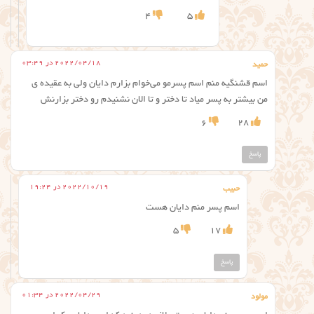
4
5
2022/04/18 در 03:49
حمید
اسم قشنگیه منم اسم پسرمو می‌خوام بزارم دایان ولی به عقیده ی
من بیشتر به پسر میاد تا دختر و تا الان نشنیدم رو دختر بزارنش
6
28
پاسخ
2022/10/19 در 19:24
حبیب
اسم پسر منم دایان هست
5
17
پاسخ
2022/04/29 در 01:34
مولود