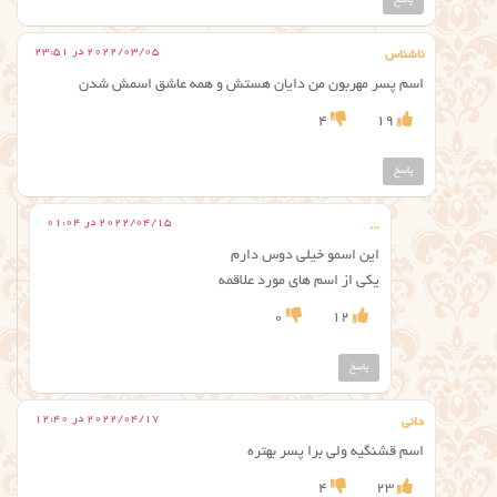
پاسخ
2022/03/05 در 23:51
ناشناس
اسم پسر مهربون من دايان هستش و همه عاشق اسمش شدن
4
19
پاسخ
2022/04/15 در 01:04
...
این اسمو خیلی دوس دارم
یکی از اسم های مورد علاقمه
0
12
پاسخ
2022/04/17 در 12:40
دانی
اسم قشنگیه ولی برا پسر بهتره
4
23