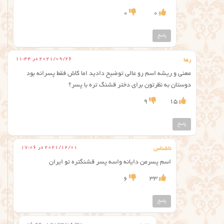
0
0
پاسخ
2021/09/26 در 11:44
رها
معنی و ریشه اسم رو عالی توضیح دادید اما کاش فقط پسرانه بود
دوستان به نظرتون برای دختر قشنگ تره با پسر؟
9
15
پاسخ
2021/12/01 در 17:06
ناشناس
اسم پسرمن دایانه واسه پسر قشنگتره تو ایران
6
33
پاسخ