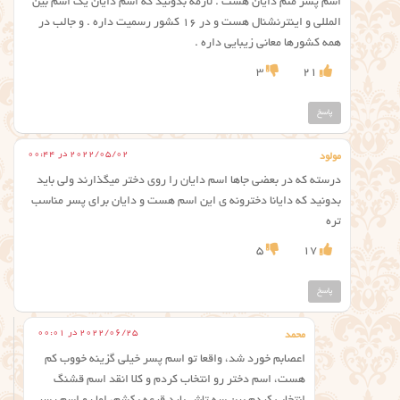
اسم پسر منم دایان هست . لازمه بدونید که اسم دایان یک اسم بین
المللی و اینترنشنال هست و در ۱۶ کشور رسمیت داره . و جالب در
همه کشورها معانی زیبایی داره .
3
21
پاسخ
2022/05/02 در 00:44
مولود
درسته که در بعضی جاها اسم دایان را روی دختر میگذارند و‌لی باید
بدونید که دایانا دخترونه ی این اسم هست و دایان برای پسر مناسب
تره
5
17
پاسخ
2022/06/25 در 00:01
محمد
اعصابم خورد شد، واقعا تو اسم پسر خیلی گزینه خووب کم
هست، اسم دختر رو انتخاب کردم و کلا انقد اسم قشنگ