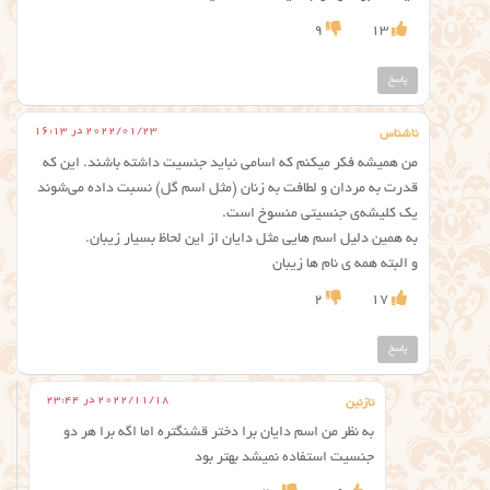
9
13
پاسخ
2022/01/23 در 16:13
ناشناس
من همیشه فکر میکنم که اسامی نباید جنسیت داشته باشند. این که
قدرت به مردان و لطافت به زنان (مثل اسم گل) نسبت داده می‌شوند
یک کلیشه‌ی جنسیتی منسوخ است.
به همین دلیل اسم هایی مثل دایان از این لحاظ بسیار زیبان.
و البته همه ی نام ها زیبان
2
17
پاسخ
2022/11/18 در 23:44
نازنین
به نظر من اسم دایان برا دختر قشنگتره اما اگه برا هر دو
جنسیت استفاده نمیشد بهتر بود