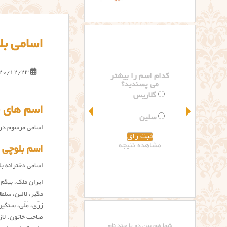
اسامی بل
20/12/23
کدام اسم را بیشتر
می پسندید؟
گلاریس
اسم های ب
سلین
اسامی مرسوم در سیستا
مشاهده نتیجه
اسم بلوچی 
اسامی دخترانه بل
ایران ملک، بیگم،
مگیر، لالین، سلطا
زرّی، مَلّی، سنگ
صاحب خاتون. لاز
شما هم بین دو یا چند نام