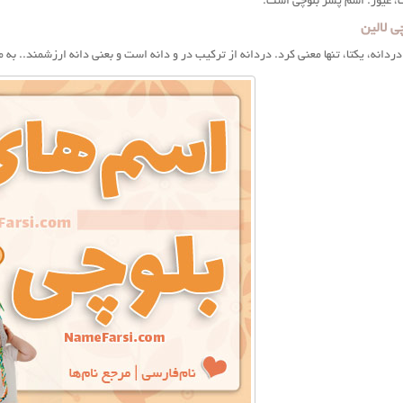
رت، غیور. اسم پسر بلوچی است.
ی لالین
دردانه، یکتا، تنها معنی کرد. دردانه از ترکیب در و دانه است و بعنی دانه ارزشمند.. به 