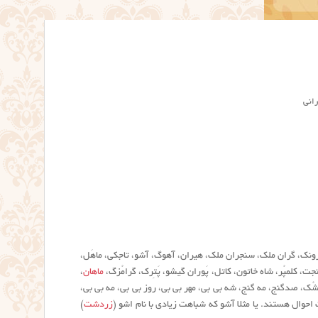
رانی
پترونک، گران ملک، سنجران ملک، هیران، آهوگ، آشو، تاجکی، ماهَل،
نجت، کلمپُر، شاه خاتون، کاتل، پَوران گیشو، پَتِرک، گرامُزگ،
ماهان
،
شُک، صدگنج، مه گنج، شه بی بی، مهر بی بی، روز بی بی، مه بی بی،
احوال هستند. یا مثلا آشو که شباهت زیادی با نام اشو (
زردشت
)