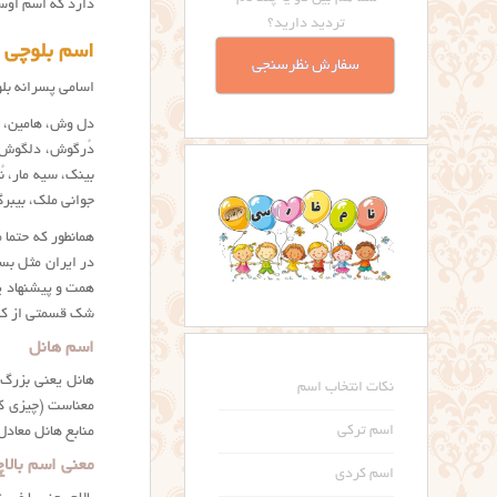
دارد که اسم اوس
تردید دارید؟
اسم بلوچی 
سفارش نظرسنجی
اسامی پسرانه بلو
دل وش، هامین، وش
دُرگوش، دلگوش، 
بینک، سیه مار، ن
جوانی ملک، بیبرگ
همانطور که حتما 
در ایران مثل بس
همت و پیشنهاد ی
شک قسمتی از کل
اسم هانل
هانل یعنی بزرگ 
نکات انتخاب اسم
معناست (چیزی ک
اسم ترکی
منابع هانل معاد
معنی اسم بالاچ
اسم کردی