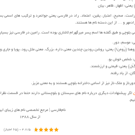
 یعنی: اظهار، ظاهر، بیان
 راست، صحیح، اعتبار، یقین، اعتماد. راد در فارسی یعنی جوانمرد و ترکیب های اسمی بس
رادمهر و … از این دسته نام ها هستند.
ی بلوچی و طبق گفته ها اسم پسر میرگهرام لاشاری بوده است. رامین در فارسی نیز بسیا
عنی: موسم، دور.
 روهنا (رُ‌و‌هِ‌نَ‌ا) یعنی: روشن.رودین چندین معنی داره، بزرگ. معنی مثل رود، پویا و جار
یعنی: شخص خوش بو.
ل‌گُ‌ل) یعنی: قیمتی و ارزشمند.
ان، از یاد رفته.
ورناز و ملک ناز نیز از اسامی دخترانه بلوچی هستند و به معنی عزیز.
ن
اگر پیشنهادات دیگری درباره نام های سیستان و بلوچستانی دارند حتما در قسمت نظر
یم.
نام‌فارسی | مرجع تخصصی نام های زیبای ایر
از سال ۱۳۸۸
4.7/5 - (65 امتیاز)