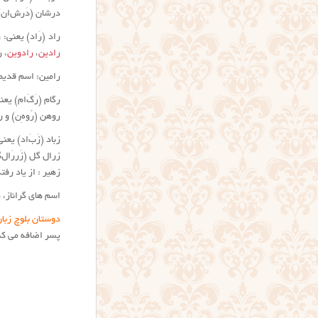
درشان (دَر‌ش‌ا‌ن)
راد (رَاد) یعنی:
رادین
،
رادوین
، 
رامین: اسم قدیم
رگام (رَگَ‌ا‌م) ی
روهن (رُو‌هِ‌ن) و
زباد (زَ‌بَ‌ا‌د) 
زرال گل (زَررَ‌ا‌
زهیر : از یاد رفتگ
اسم های گراناز، د
دوستان بلوچ زبا
پسر اضافه می کن