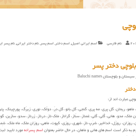
وچی
20
نام فارسی
اسم ایرانی اصیل
,
اسم دختر
,
اسم پسر
,
نام دختر ایرانی
,
نام پسر ای
لوچی دختر پسر
ن و بلوچستان Baluchi names
دختر
وچی عبارت اند از:
 ماهو، ریحان، گل پری، مه پری، گنجی، گل بانو، گل دِرّ، دولُک، نوری، زیرّگ، پورچینک، 
ن ملک، مدو، هانی، گُلی، گَلی، غمناز، سنّاز، گراناز، ملک ناز، درناز، زرناز، سدو، سازین، گو
ین، روزان، روزَل، خداخیر، شرَپ ناز، شهری، روزی، کپوت، ماهی، روزان ملک، ماه ملک، شِم
م به ذکر است اسم های هانی و ماهان، در حال حاضر بعنوان
اسم پسرانه
مورد تایید ثبت 