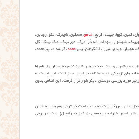
ن، گمین، کیها، جییند، کریچ،
شاهو
، مسکین، شینزگ، تکو، رودین،
ینک، شهسوار، شهداد، شه دُرّ، درّک، میر بینک، ملک بینک، گل
شک، هوبیار، ویدی، میرزا، لشکرهان، پتی
محمد
، کریمداد، پیرمحمد،
 به چشم می خورد. باید باز هم اشاره کنیم که بسیاری از نام ها
شانه های نزدیکی اقوام مختلف در ایران عزیز است. این لیست به
 نیز مورد بررسی دوستان دیگر بلوچ قرار گرفت. این اسامی بدون
 معادل خان و بزرگ است که جالب است در ترکی هم هان به همین
 ایشان اسم دخترانه و به معنی بزرگ زاده (اصیل) است. در برخی