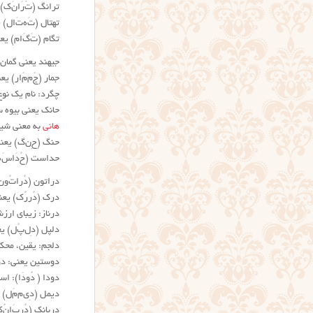
ترانگ (تْ‌رَ‌ا‌نَ‌
تهتال (تَ‌ه‌تَ‌ا‌ل)
تگام (تَ‌گَ‌ا‌م) ی
جیهند یعنی گمان،
جمار (جَ‌م‌مَ‌ا‌ر) 
چگرد: نام یک نو
حانک یعنی بیوه س
هانی
به معنی شی
حنگ (حِ‌ن‌گ) یعن
حداست (حُ‌دَا‌سَ‌
دراتون (دُرا‌تُ‌و‌
درک (دُ‌ر‌رُک) یع
درناز: زیبای ارزش
دلپل (دِ‌ل‌پُ‌ل) 
دلجم: یقین، محک
دوستین یعنی: د
دودا ( دُودَا): ا
دیمل (دِ‌ی‌م‌مَ‌ل
دربانک (دُر‌بَ‌ا‌ن