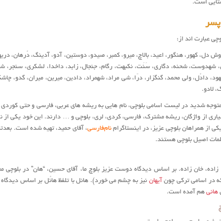
تایی است.
پسر
چی عبارت اند از:
 دل، کهور، هنگور، اعید، بالاچ، میرو، کمبر، صیدو، دوستین، آدو، آدینگ، دُرهان، دریها
شهدوست، شحنه، دگاری، سَنَت، نکبهت، رگام، جنجال، زابد، داخدا، لشکری، سنجر، شهب
ُهود، دادُل، ولی محمد، گنگزار، درّا، شی مراد، شهمراد، دادین، میرین، میران، گدو، چا
، لادو.
متوجه شدید در لیست اسامی بلوچی، نام هایی به ریشه های عربی، فارسی و حتی کوردی هم
یاری از واژگان، ریشه مشترک، فارسی، کردی، لری، بلوچی و … دارند. این خود یکی از ن
کی از همراهان بلوچی عزیز، در اینستاگرام
نام‌فارسی
، آقای حمید، تهیه شده است. بعدتر
مات اصیل بلوچی هستند.
زاده، خان زاده. بر اساس دیدگاه دوست عزیز بلوچ ما، آقای حسین، “هان” در بلوچی
ه در اسامی ترکی چون
آیهان
نیز به چشم می خورد). هانل با تلفظ هانُل بر اساس دیدگاه
ل
هانی
هم آمده است.