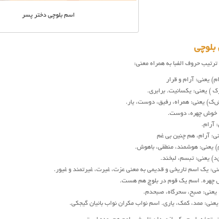
اسم بلوچی دختر پسر
 بلوچي
 ترتیب حروف الفبا به همراه معنی:
م) یعنی: آرام و قرار
‌ر‌ک ) یعنی: یکسانیت. برابری.
‌ک) یعنی: همراه، رفیق، دوست، یار.
ی: خوش ‌چهره، دوست.
: آرام.
 یعنی: آرام، هم چنین بی غم
‌م) یعنی: هوشمند، منطقی، باهوش.
‌د) یعنی: تبسم، لبخند.
چ) یعنی: یک اسم تاریخی و قدیمی به معنی عزت، غیرت، غیرتمند و غیور.
 چهره. اسم یک قوم در بلوچ هم هست.
‌گ) یعنی: صبح، سحرگاه، صبحدم.
آ‌ن) یعنی: ممد، کمک، یاری. اسم نواب مکران نواب بائیان گیجکی.