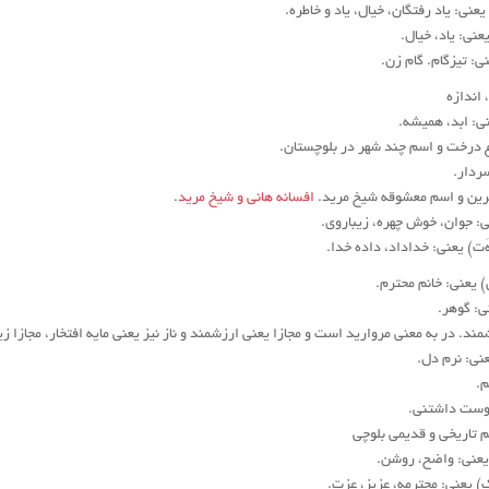
ک) یعنی: یاد رفتگان، خیال، یاد و خاطره.
 یعنی: یاد، خیال.
عنی: تیزگام. گام زن.
 اندازه
یعنی: ابد، همیشه.
ع درخت و اسم چند شهر در بلوچستان.
ردار.
رین و اسم معشوقه شیخ مرید.
افسانه هانی و شیخ مرید
.
ی: جوان، خوش ‌چهره، زیباروی.
هَ‌ت) یعنی: خداداد، داده خدا.
ن) یعنی: خانم محترم.
نی: گوهر.
مند. در به معنی مروارید است و مجازا یعنی ارزشمند و ناز نیز یعنی مایه افتخار، مجازا زیب
یعنی: نرم دل.
م.
وست داشتنی.
سم تاریخی و قدیمی بلوچی
) یعنی: واضح، روشن.
ُ‌ک) یعنی: محترمه، عزیز، عزت.