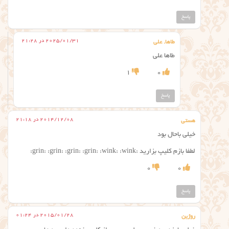
پاسخ
2025/01/31 در 21:28
طاها. علی
طاها علی
1
0
پاسخ
2014/12/08 در 21:18
هستی
خیلی باحال بود
لطفا بازم کلیپ بزارید :grin: :grin: :grin: :grin: :wink: :wink:
0
0
پاسخ
2015/01/28 در 01:24
روژین