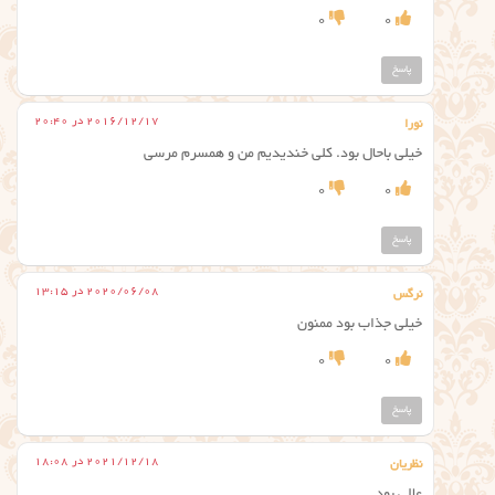
0
0
پاسخ
2016/12/17 در 20:40
نورا
خیلی باحال بود. کلی خندیدیم من و همسرم مرسی
0
0
پاسخ
2020/06/08 در 13:15
نرگس
خیلی جذاب بود ممنون
0
0
پاسخ
2021/12/18 در 18:08
نظریان