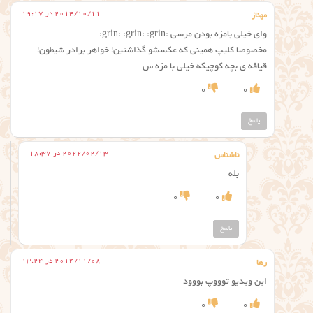
2014/10/11 در 19:17
مهناز
وای خیلی بامزه بودن مرسی :grin: :grin: :grin:
مخصوصا کلیپ همینی که عکسشو گذاشتین! خواهر برادر شیطون!
قیافه ی بچه کوچیکه خیلی با مزه س
0
0
پاسخ
2022/02/13 در 18:37
ناشناس
بله
0
0
پاسخ
2014/11/08 در 13:24
رها
این ویدیو توووپ بووود
0
0