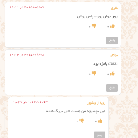
2015/05/07 در 19:11
طارق
زور جوان بوو سپاس بوتان
0
0
پاسخ
2015/06/08 در 19:13
مزگان
:razz: بامزه بود
0
0
پاسخ
2022/02/13 در 18:37
رویا از ونکوور
این بچه بچه من هست الان بزرگ شده
0
0
پاسخ