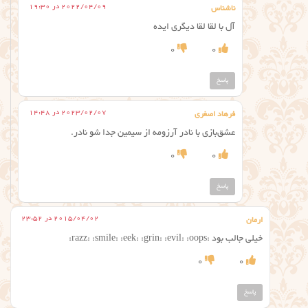
2022/04/09 در 19:30
ناشناس
آل با لقا لقا دیگری ایده
0
0
پاسخ
2023/02/07 در 14:48
فرهاد اصغری
عشق‌بازی با نادر آرزومه از سیمین جدا شو نادر.
0
0
پاسخ
2015/04/02 در 23:52
ارمان
خیلی جالب بود :razz: :smile: :eek: :grin: :evil: :oops:
0
0
پاسخ