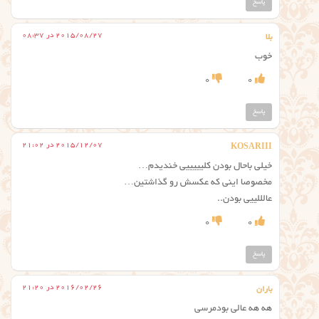
پاسخ
2015/08/27 در 08:37
بلا
خوب
0
0
پاسخ
2015/12/07 در 21:02
KOSARIII
خیلی باحال بودن کلیییییی خندیدم…
مخصوصا اینی که عکسش رو گذاشتین…
عالللییی بودن..
0
0
پاسخ
2016/02/26 در 21:20
باران
هه هه عالی بودمرسی