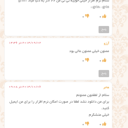
سلام نرم افزار خیلی خوبیه نی نی من 22 اذر به دنیا میاد :grin:
:grin: :grin:
0
0
پاسخ
2014/09/02 در 14:36
آرزو
ممنون خیلی ممنون عالی بود
0
0
پاسخ
2014/10/06 در 09:08
هاجر
سلام از لطفتون ممنونم
برای من دانلود نشد لطفا در صورت امکان نرم افزار را برای من ایمیل
کنید.
خیلی متشکرم
0
0