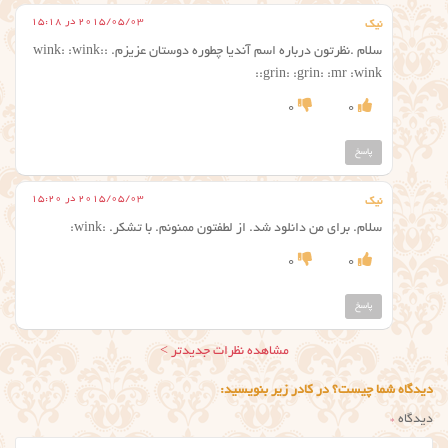
2015/05/03 در 15:18
نیک
سلام .نظرتون درباره اسم آندیا چطوره دوستان عزیزم. :wink: :wink:
:grin: :grin: :mr :wink:
0
0
پاسخ
2015/05/03 در 15:20
نیک
سلام. برای من دانلود شد. از لطفتون ممنونم. با تشکر. :wink:
0
0
پاسخ
ناوبری
مشاهده نظرات جدیدتر >
نظر
دیدگاه شما چیست؟ در کادر زیر بنویسید:
دیدگاه
*