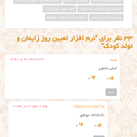
تعیین روز تولد کودک
تعیین روز زایمان
دانلود نرم افزار تعیین روز زایمان
محاسبه روز زایمان و تولد نوزاد
نحوه تعیین روز زایمان
پیش بینی تاریخ زایمان
چگونه روز تولد بچه را بفهمیم
33 نظر برای “نرم افزار تعیین روز زایمان و
تولد کودک”
2013/08/16 در 14:40
شیما
خیلی ممنون
0
0
پاسخ
2015/11/25 در 00:36
SHIMAASABETII
:neutral: موافق
0
0