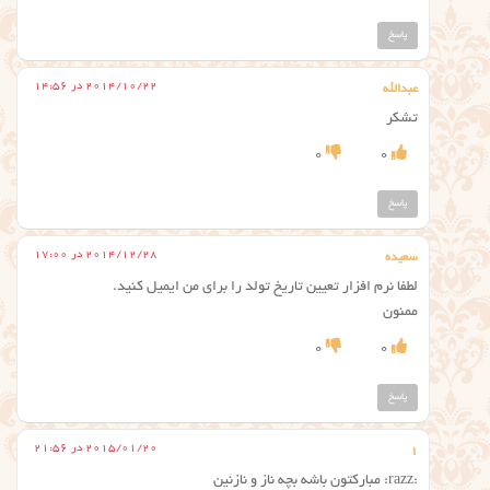
پاسخ
2014/10/22 در 14:56
عبدالله
تشکر
0
0
پاسخ
2014/12/28 در 17:00
سعیده
لطفا نرم افزار تعیین تاریخ تولد را برای من ایمیل کنید.
ممنون
0
0
پاسخ
2015/01/20 در 21:56
1
:razz: مبارکتون باشه بچه ناز و نازنین