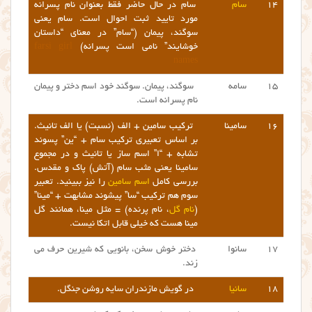
۱۴
سام
سام در حال حاضر فقط بعنوان نام پسرانه
مورد تایید ثبت احوال است. سام یعنی
سوگند، پیمان (“سام” در معنای “داستان
خوشایند” نامی است پسرانه)
farsi girl
names
۱۵
سامه
سوگند، پیمان. سوگند خود اسم دختر و پیمان
نام پسرانه است.
۱۶
سامینا
ترکیب سامین + الف (نسبت) یا الف تانیث.
بر اساس تعبیری ترکیب سام + “ین” پسوند
تشابه + “ا” اسم ساز یا تانیث و در مجموع
سامینا یعنی مثب سام (آتش) پاک و مقدس.
بررسی کامل
اسم سامین
را نیز ببینید. تعبیر
سوم هم ترکیب “سا” پیشوند مشابهت + “مینا”
(
نام گل
، نام پرنده) = مثل مینا، همانند گل
مینا هست که خیلی قابل اتکا نیست.
۱۷
سانوا
دختر خوش سخن، بانویی که شیرین حرف می
زند.
۱۸
سانیا
در گویش مازندران سایه روشن جنگل.