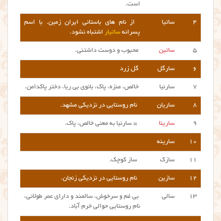
است.
۴
ساتیا
از نام های باستانی ایران زمین. با اسم
پسرانه
ساتیار
اشتباه نشود.
۵
ساتین
محبوب و دوست داشتنی.
۶
سارگل
گل زرد
۷
سارنیا
خالص، منزه، پاک، بانوی بی ریا، دختر پاکدامن.
۸
ساریان
نام روستایی در نزدیکی مشهد.
۹
سارینا
= سارنیا به معنی خالص، پاک.
۱۰
سارینه
۱۱
سازک
ساز کوچک.
۱۲
سازین
نام روستایی در نزدیکی زنجان.
۱۳
سالی
بی غم و سرخوش، سالمند و دارای عمر طولانی،
نام روستایی حوالی خرم آباد.