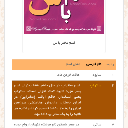
اسم دختر با س
ردیف
نام فارسی
معنی اسم
۱
سابود
هاله، خرمن ماه.
۲
ساتراپ
اسم ساتراپ در حال حاضر فقط بعنوان اسم
پسر مورد تایید ثبت احوال است. ساتراپ
یعنی استاندار، حاکم ایالت‌ (ساتراپی) در
ایران باستان، داریوش هخامنشی سرزمین
ایران را به ۲۰ منطقه تقسیم کرده و اداره هر
ناحیه را به یک ساتراپ داده بود.
۳
ساتی
در مصر باستان نام فرشته نگهبان ارواح بوده