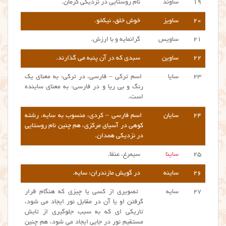
۱۹
ساوند
نام روستایی در نزدیکی کرمان.
۲۰
ساویز
خوش خلق، نیکخو.
۲۱
ساویس
گرانمایه و با ارزش.
۲۲
ساوین
سبدی که در آن پنبه می گذارند.
۲۳
سایا
اسم ترکی – فارسی، در ترکی: به معنای یک
رنگ و بی ریا و در فارسی: به معنای ساینده
است.
۲۴
سایان
اسم فارسی – کردی، منسوب به سایه، رشته
کوهی در آسیای مرکزی، هم چنین نام روستایی
در نزدیکی همدان.
۲۵
ساینا
سیمرغ، عنقا.
۲۶
ساینه
در گویش مازندران: سایه.
۲۷
سایه
تصویری از کسی یا چیزی که هنگام قرار
گرفتن او یا آن در مقابل نور ایجاد می شود،
تاریکی ای که به سبب جلوگیری از تابش
مستقیم نور در جایی ایجاد می شود، هم چنین