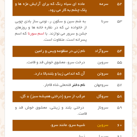
۵۲
سرمه
ماده ای سیاه رنگ که برای آرایش مژه ها و
پلک چشم به کار می رود.
۵۳
سرنا
به ضم سین و سکون ر، نوعی ساز بادی چوبی
از خانواده نی که در نقاره خانه ها و روزهای
جشن و سرور می نوازند. با
اسم سورنا
که اسم
پسرانه است، متفاوت است.
۵۴
سروآزاد
نام زنی در منظومه ویس و رامین
۵۵
سروبن
درخت سرو، معشوق خوش قد و قامت.
۵۶
سروتن
آن که اندامی زیبا و بلندبالا دارد.
۵۷
سروجهان
نام دختر
فتحعلی شاه قاجار.
۵۸
سروگل
مرکب از سرو (درختی همیشه سبز) + گل.
۵۹
سروناز
درختی بلند و زینتی، معشوق خوش قد و
قامت.
۶۰
سروین
شبیه سرو، مانند سرو.
۶۱
سریرا
زیبا.