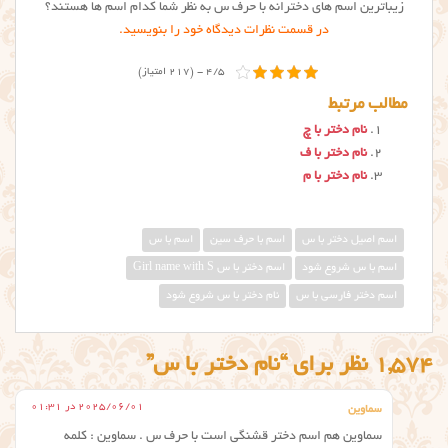
زیباترین اسم های دخترانه با حرف س به نظر شما کدام اسم ها هستند؟
در قسمت نظرات دیدگاه خود را بنویسید.
4/5 - (217 امتیاز)
مطالب مرتبط
نام دختر با چ
نام دختر با ف
نام دختر با م
اسم اصیل دختر با س
اسم با حرف سین
اسم با س
اسم با س شروع شود
اسم دختر با س Girl name with S
اسم دختر فارسی با س
نام دختر با س شروع شود
1,574 نظر برای “نام دختر با س”
2025/06/01 در 01:31
سماوین
سماوین هم اسم دختر قشنگی است با حرف س . سماوین : کلمه