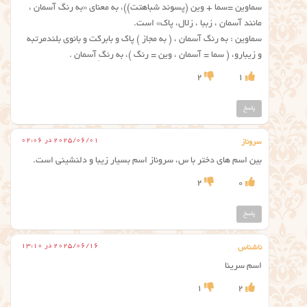
سماوین =سما + وين (پسوند شباهتت))، به معنای «به رنگ آسمان ،
مانند آسمان ، زببا ، زلال، پاک» است.
سماوین : به رنگ آسمان ، ( به مجاز ) پاک و بابرکت و بانوی بلندمرتبه
و زیبارو، ( سما = آسمان ، وین = رنگ )، به رنگِ آسمان .
2
1
پاسخ
2025/06/01 در 02:06
سروناز
بین اسم های دختر با س، سروناز اسم بسیار زیبا و دلنشینی است.
2
0
پاسخ
2025/06/16 در 13:10
ناشناس
اسم سرینا
1
2