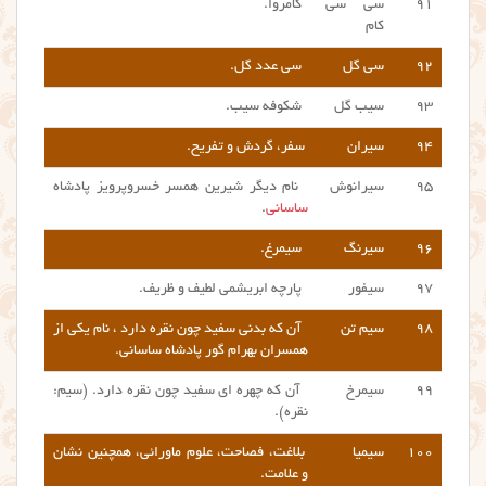
۹۱
سی سی
کامروا.
کام
۹۲
سی گل
سی عدد گل.
۹۳
سیب گل
شکوفه سیب.
۹۴
سیران
سفر، گردش و تفریح.
۹۵
سیرانوش
نام دیگر شیرین همسر خسروپرویز پادشاه
ساسانی
.
۹۶
سیرنگ
سیمرغ.
۹۷
سیفور
پارچه ابریشمی لطیف و ظریف.
۹۸
سیم تن
آن که بدنی سفید چون نقره دارد ، نام یکی از
همسران بهرام گور پادشاه ساسانی.
۹۹
سیمرخ
آن که چهره ای سفید چون نقره دارد. (سیم:
نقره).
۱۰۰
سیمیا
بلاغت، فصاحت، علوم ماورائی، همچنین نشان
و علامت.