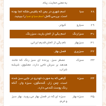
به معنی حمایت، پناه.
۲۸
سبا
اسم شهری در یمن که بلقیس ملکه انجا بوده
است. بررسی کامل
اسم سبا و صبا
را ببینید.
۲۹
سبارو
کبوتر.
۳۰
سبزارنگ
اسم
یکی از الحان باربد، سبزرنگ.
۳۱
سبزبهار
نام یکی از الحان قدیم ایرانی.
۳۲
سبزپری
فصل بهار.
۳۳
سبزک
مصغر سبز، پرنده ای سبز رنگ که مانند
هدهد بر سرش تاجی دارد، معشوق، شیشه
شراب.
۳۴
سبزه
گیاهی که به صورت خودرو در جایی سبز شده
است، چمن زار، گندمگون، سبزه وار، آنکه
رنگ پوست گندمی دارد.
۳۵
سبزه بهار
سبزه ای که در فصل بهار می روید، بهار سبز
و خرم.