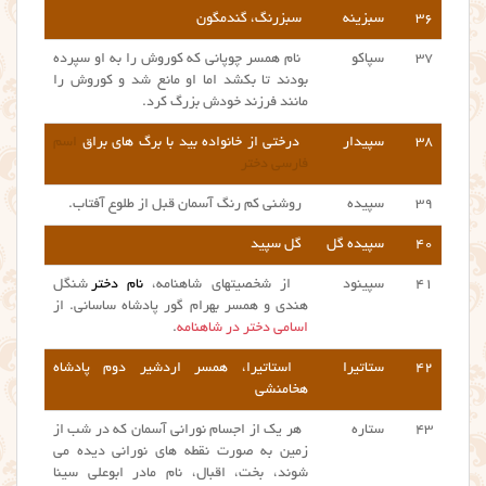
۳۶
سبزینه
سبزرنگ، گندمگون
۳۷
سپاکو
نام همسر چوپانی که کوروش را به او سپرده
بودند تا بکشد اما او مانع شد و کوروش را
مانند فرزند خودش بزرگ کرد.
۳۸
سپیدار
درختی از خانواده بید با برگ های براق
اسم
فارسی دختر
۳۹
سپیده
روشنی کم رنگ آسمان قبل از طلوع آفتاب.
۴۰
سپیده گل
گل سپید
۴۱
سپینود
از شخصیتهای شاهنامه،
نام دختر
شنگل
هندی و همسر بهرام گور پادشاه ساسانی. از
اسامی دختر در شاهنامه
.
۴۲
ستاتیرا
استاتیرا، همسر اردشیر دوم پادشاه
هخامنشی
۴۳
ستاره
هر یک از اجسام نورانی آسمان که در شب از
زمین به صورت نقطه های نورانی دیده می
شوند، بخت، اقبال، نام مادر ابوعلی سینا