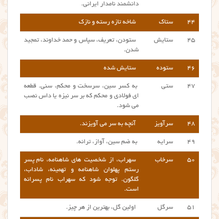
دانشمند نامدار ایرانی.
۴۴
ستاک
شاخه تازه رسته و نازک
۴۵
ستایش
ستودن، تعریف، سپاس و حمد خداوند، تمجید
شدن.
۴۶
ستوده
ستایش شده
۴۷
ستی
به کسر سین، سرسخت و محکم، سنی. قطعه
ای فولادی و محکم که بر سر نیزه یا داس نصب
می شود.
۴۸
سرآویز
آنچه به سر می آویزند.
۴۹
سرایه
به ضم سین، آواز، ترانه.
۵۰
سرخاب
سهراب، از شخصیت های شاهنامه،
نام پسر
رستم پهلوان شاهنامه و تهمینه، شاداب،
گلگون. توجه شود که سهراب نام پسرانه
است.
۵۱
سرگل
اولین گل، بهترین از هر چیز.