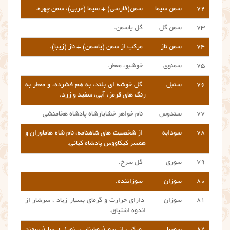
۷۲
سمن سیما
سمن(فارسی) + سیما (عربی)، سمن چهره.
۷۳
سمن گل
گل یاسمن.
۷۴
سمن ناز
مرکب از سمن (یاسمن) + ناز (زیبا).
۷۵
سمنوی
خوشبو، معطر.
۷۶
سنبل
گل خوشه ای بلند، به هم فشرده، و معطر به
رنگ های قرمز، آبی، سفید و زرد.
۷۷
سندوس
نام خواهر خشایارشاه پادشاه هخامنشی
۷۸
سودابه
از شخصیت های شاهنامه، نام شاه هاماوران و
همسر کیکاووس پادشاه کیانی.
۷۹
سوری
گل سرخ.
۸۰
سوزان
سوزاننده.
۸۱
سوزان
دارای حرارت و گرمای بسیار زیاد ، سرشار از
اندوه اشتیاق.
۸۲
سوسا
مرکب از سو (روشنایی، نور) + سا (پسوند