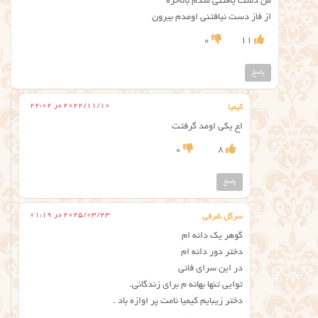
من دست یافتنی شدم بالاخره
از فاز دست نیافتنی اومدم بیرون
0
11
پاسخ
2022/11/10 در 22:02
کیمیا
اع یکی اومد گرفتت
0
8
پاسخ
2025/03/23 در 01:19
سرگل شرفی
گوهر یک دانه ام
دختر دور دانه ام
در این سرای فانی
توایی تنها بهانه م برای زندگانی.
دختر زیبایم کیمیا نامت پر اوازه باد .