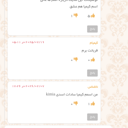
توضیحات این سایت درباره اسم ها عالی
اسم کیمیا هم عشق
1
5
پاسخ
2025/07/19 در 05:11
کیمیام
قربانت برم
0
0
پاسخ
2026/02/07 در 17:26
ناشناس
من اسمم کیمیا سادات اسدی kimia
0
1
پاسخ