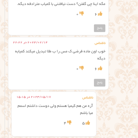
مگه اینا چی گفتن؟ دست نیافتنی با کمیاب مترادفه دیگه.
0
6
پاسخ
2023/02/14 در 22:22
ناشناس
خوب اون ماده فرضی ک مس را ب طلا تبدیل میکند کمیابه
دیگه
0
6
پاسخ
2023/05/17 در 15:15
ناشناس
آره من هم کیمیا هستم ولی دوست داشتم اسمم
میا باشم
4
5