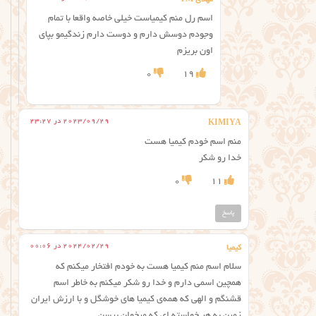
مهدی TM
اسم رل منم کیمیاست خیلی خاصه واقعا با تمام
وجودم دوسش دارم و دوست دارم زندگیمو بپای
اون بریزم
0
19
2023/09/29 در 23:27
KIMIYA
منم اسم خودم کیمیا هست
خدا رو شکر
0
11
پاسخ
2024/02/29 در 00:06
کیمیا
سلام اسم منم کیمیا هست به خودم افتخار میکنم که
همچین اسمی دارم و خدا رو شکر میکنم به خاطر اسم
قشنگم و الهی که همه‌ی کیمیا های خوشگل و با ارزش ایران