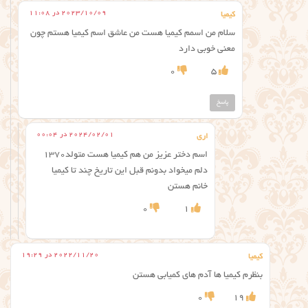
2023/10/09 در 11:08
کیمیا
سلام من اسمم کیمیا هست من عاشق اسم کیمیا هستم چون
معنی خوبی دارد
0
5
پاسخ
2024/02/01 در 00:04
اري
اسم دختر عزيز من هم كيميا هست متولد١٣٧٠
دلم ميخواد بدونم قبل اين تاريخ چند تا كيميا
خانم هستن
0
1
2022/11/20 در 19:29
کیمیا
بنظرم کیمیا ها آدم های کمیابی هستن
0
19