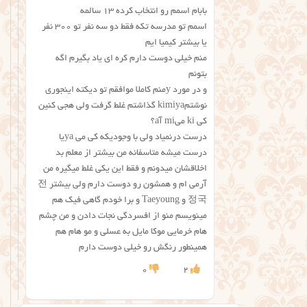
بابام اسمم رو انتخاب کرده ۱۳ سالمه
اسمم تو مدرسه تکه فقط دو سه نفر تو ۳۰۰ نفر
یا بیشتر کیمیا ایم
منم خیلی دوست دارم کره ای یاد بگیرم اگه
بتونم
و در مورد yمنم کاملا موافقم تو دیکته اینجوری
نوشتمkimiya گذاشتم غلط گرفت ولی هجی کنین
کی ki میmi آa؟
درست درنمیاد ولی با وجودیکه کی می yaیا
درست میشه متاسفانه من بیشتر از معلم بد
اخلاقشان میدونم و فقط این یکی غلط میگیره من
آرمی ام و همشون رو دوست دارم ولی بیشتر 전
정국 و Taeyoung و برا خودم گاهی فیک هم
مینویسم منو از افسردگی نجات دادن و من چشم
هام خرمایی موکا مایل به عسلی و مو هام هم
همینطور رنگش رو خیلی دوست دارم
0
2