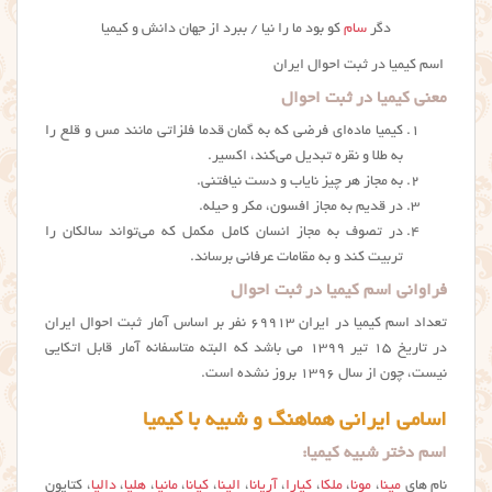
دگر
سام
کو بود ما را نیا / ببرد از جهان دانش و
کیمیا
اسم کیمیا در ثبت احوال ایران
معنی کیمیا در ثبت احوال
كيميا ماده‌ای فرضی كه به گمان قدما فلزاتی مانند مس و قلع را
به طلا و نقره تبدیل می‌كند، اکسیر.
به مجاز هر چیز نایاب و دست نیافتنی.
در قدیم به مجاز افسون، مکر و حیله.
در تصوف به مجاز انسان کامل مکمل كه می‌تواند سالکان را
تربیت كند و به مقامات عرفانی برساند.
فراوانی اسم کیمیا در ثبت احوال
تعداد اسم کیمیا در ایران ۶۹۹۱۳ نفر بر اساس آمار ثبت احوال ایران
در تاریخ ۱۵ تیر ۱۳۹۹ می باشد که البته متاسفانه آمار قابل اتکایی
نیست، چون از سال ۱۳۹۶ بروز نشده است.
اسامی ایرانی هماهنگ و شبیه با کیمیا
اسم دختر شبیه کیمیا:
نام های
مینا
،
مونا
،
ملکا
،
کیارا
،
آریانا
،
الینا
،
کیانا
،
مانیا
،
هلیا
،
دالیا
، کتایون