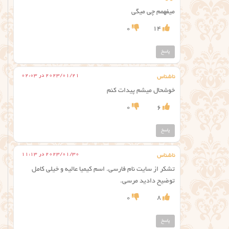
میفهمم چی میگی
0
14
پاسخ
2023/01/21 در 02:03
ناشناس
خوشحال میشم پیدات کنم
0
6
پاسخ
2023/01/30 در 11:13
ناشناس
تشکر از سایت نام فارسی. اسم کیمیا عالیه و خیلی کامل
توضیح دادید مرسی.
0
8
پاسخ