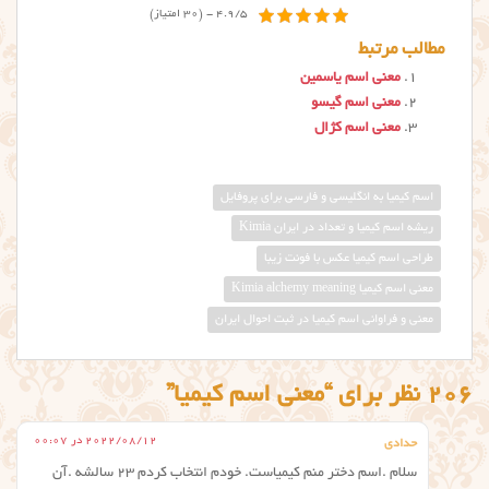
4.9/5 - (30 امتیاز)
مطالب مرتبط
معنی اسم یاسمین
معنی اسم گیسو
معنی اسم کژال
اسم کیمیا به انگلیسی و فارسی برای پروفایل
ریشه اسم کیمیا و تعداد در ایران Kimia
طراحی اسم کیمیا عکس با فونت زیبا
معني اسم كيميا Kimia alchemy meaning
معنی و فراوانی اسم کیمیا در ثبت احوال ایران
206 نظر برای “معنی اسم کیمیا”
2022/08/12 در 00:07
حدادی
سلام .اسم دختر منم کیمیاست. خودم انتخاب کردم ۲۳ سالشه .آن