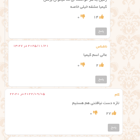
زمین به هر خواسته ای که میخوان برسن
کیمیا عشقه خیلی خاصه
0
14
پاسخ
2025/11/21 در 13:27
ناشناس
عالی اسم کیمیا
0
2
پاسخ
2022/09/05 در 22:20
کام
تازه دست نیافتنی هم هستیم
0
27
پاسخ