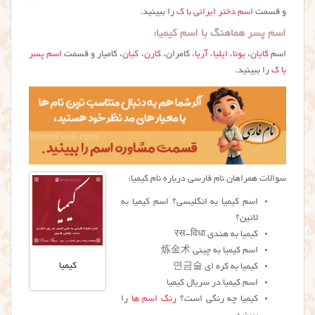
و قسمت
اسم دختر ایرانی با ک
را ببینید.
اسم پسر هماهنگ با اسم کیمیا:
اسم
کایان
،
یونا
،
ایلیا
،
آریا
، کامران،
کارن
،
کیان
، کامیار و قسمت
اسم پسر
با ک
را ببینید.
سوالات همراهان نام فارسی درباره نام کیمیا:
اسم کیمیا به انگلیسی؟ اسم کیمیا به
لاتین؟
كيميا به هندی रस-विधा
اسم کیمیا به چینی 炼金术
کیمیا
كيميا به کره ای 연금술
اسم کیمیا در سریال کیمیا
کیمیا چه رنگی است؟
رنگ اسم ها
را