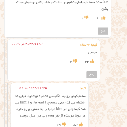
شالله که همه کیمیاهای کشورم سلامت و شاد باشن .و خوش بخت
بشن
2
110
پاسخ
2022/11/01 در 00:30
کیمیا ۲۴ساله
مرسی
4
23
پاسخ
2022/12/25 در 11:00
کیمیا
سلام کیمیا رو به انگلیسی اشتباه نوشتید خیلی ها
اشتباه می کنن نمی دونم چرا اسم ما رو kimia می
شه کیما‌ ولی kimiya کیمیا y ایم نقش ی رو داره
هر دوتا درسته از نظر همه ولی در اصل دومیه
29
53