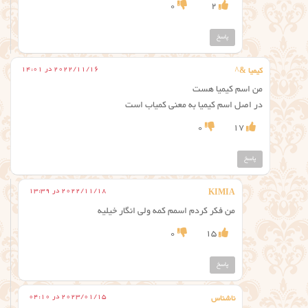
0
2
پاسخ
2022/11/16 در 14:01
کیمیا &^
من اسم کیمیا هست
در اصل اسم کیمیا به معنی کمیاب است
0
17
پاسخ
2022/11/18 در 13:39
KIMIA
من فکر کردم اسمم کمه ولی انگار خیلیه
0
15
پاسخ
2023/01/15 در 04:10
ناشناس