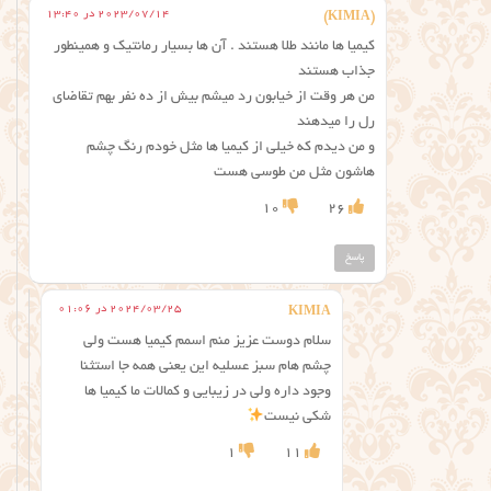
2023/07/14 در 13:40
(KIMIA)
کیمیا ها مانند طلا هستند . آن ها بسیار رمانتیک و همینطور
جذاب هستند
من هر وقت از خیابون رد میشم بیش از ده نفر بهم تقاضای
رل را میدهند
و من دیدم که خیلی از کیمیا ها مثل خودم رنگ چشم
هاشون مثل من طوسی هست
10
26
پاسخ
2024/03/25 در 01:06
KIMIA
سلام دوست عزیز منم اسمم کیمیا هست ولی
چشم هام سبز عسلیه این یعنی همه جا استثنا
وجود داره ولی در زیبایی و کمالات ما کیمیا ها
شکی نیست
1
11