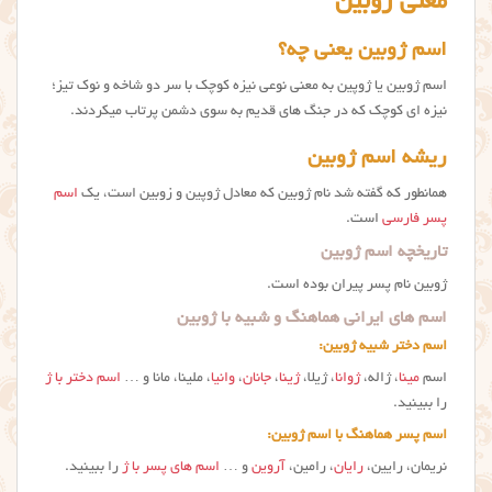
معنی ژوبین
اسم ژوبین یعنی چه؟
اسم ژوبین یا ژوپین به معنی نوعی نیزه کوچک با سر دو شاخه و نوک تیز؛
نیزه ای کوچک که در جنگ های قدیم به سوی دشمن پرتاب میکردند.
ریشه اسم ژوبین
همانطور که گفته شد نام ژوبین که معادل ژوپین و زوبین است، یک
اسم
پسر فارسی
است.
تاریخچه اسم ژوبین
ژوبین نام پسر پیران بوده است.
اسم های ایرانی هماهنگ و شبیه با ژوبین
اسم دختر شبیه ژوبین:
اسم
مینا
، ژاله،
ژوانا
، ژیلا،
ژینا
،
جانان
،
وانیا
، ملینا، مانا و …
اسم دختر با ژ
را ببینید.
اسم پسر هماهنگ با اسم ژوبین:
نریمان، رایین،
رایان
، رامین،
آروین
و …
اسم های پسر با ژ
را ببینید.