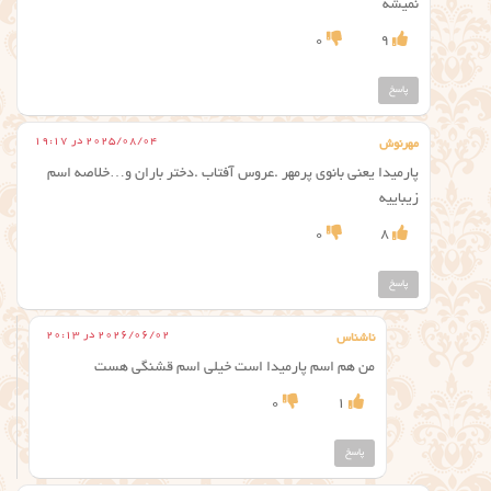
نمیشه
0
9
پاسخ
2025/08/04 در 19:17
مهرنوش
پارمیدا یعنی بانوی پرمهر .عروس آفتاب .دختر باران و…خلاصه اسم
زیباییه
0
8
پاسخ
2026/06/02 در 20:13
ناشناس
من هم اسم پارمیدا است خیلی اسم قشنگی هست
0
1
پاسخ