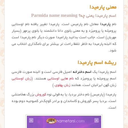
معنی پارمیدا
اسم پارمیدا یعنی چه؟ Parmida name meaning
نام
پارمیدا
معادل نام پارمیس است. پارمیدا تغییر یافته نام اوستایی
پرومیثه یا پرومیزد و به معنی بانوی دانا دانشمند یا بانوی پرمهر (بسیار
مهربان) است. جالب است بدانید پارامیدا صورت دیگر نام پارميدا است
که البته پارمیدا به خاطر تلفظ راحت تر بیشتر برای نامگذاری انتخاب می
شود.
ریشه اسم پارمیدا
اسم پارمیدا یک
اسم دخترانه
اصیل فارسی است و البته صورت فارسی
اسم پرومیثه یا پرومیزد که
نام هایی اوستایی
هستند. (
زبان اوستایی
زبان کهن ایرانیان است، همانند
زبان پهلوی
.)
پارمیدا (پارمیس) نام دختر بردیا، یا به قولی نوه
کوروش
بزرگ هخامنشی
است. بردیا پسر کوروش و کاساندان و برادر کوچک‌تر کمبوجیه دوم بوده
است.