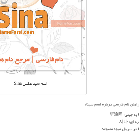
اسم سینا عکس Sina
هان نام فارسی درباره اسم سینا:
ه چینی: 新浪网
ه ای: 시나
 در سریال میوه ممنوعه.