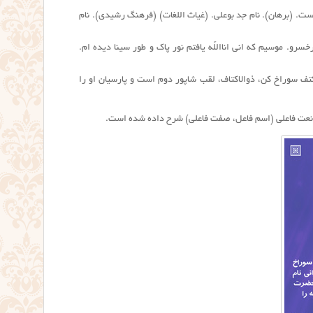
ت. (برهان). نام جد بوعلی. (غیاث اللغات) (فرهنگ رشیدی). نام
رو. موسیم که انی انااللََّه یافتم نور پاک و طور سینا دیده ام.
ف سوراخ کن، ذوالاکتاف، لقب شاپور دوم است و پارسیان او را
نعت
فاعلی (اسم فاعل، صفت فاعلی) شرح داده شده است.