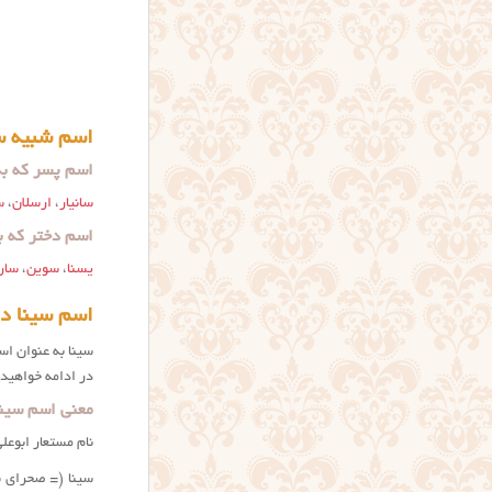
اسم شبیه سی
اسم پسر که به 
سانیار
،
ارسلان
،
س
اسم دختر که به
یسنا
،
سوین
،
سار
اسم سینا د
سينا به عنوان ا
در ادامه خواهید
معنی اسم سینا
نام مستعار ابوعل
سینا (= صحرای س