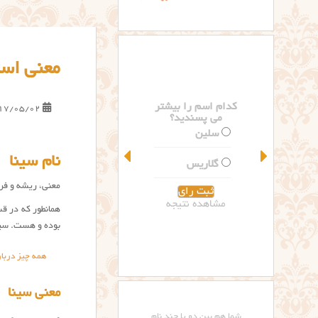
معنی اسم
کدام اسم را بیشتر
17/05/02
می پسندید؟
سلین
نام سینا
گلاریس
معنی، ریشه و فرا
مشاهده نتیجه
همانطور که در 
بوده و هست. سینا یک اسم خوش آوا، یک نام پسر ۴ حر
همه چیز دربار
معنی سینا
شما هم بین دو یا چند نام