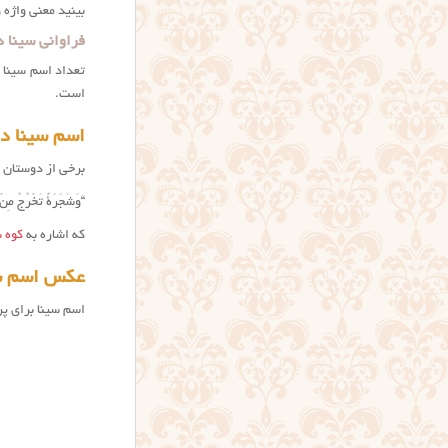
بینید معنی واژه 
فراوانی سینا د
تعداد اسم سینا 
است.
اسم سینا د
برخی از دوستان پرسید
“وَشَجَرَةً تَخْرُجُ
که اشاره به
کوه س
عکس اسم س
اسم سینا برای پرو