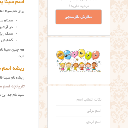
اسم سینا یعنی چه؟ ing
تردید دارید؟
برای نام سینا مع
سفارش نظرسنجی
سینا= سئن
در آرشیو
سنگ ریزه
گشایش ده
هم چنین سینا نا
کرد.
ریشه اسم س
ریشه نام سینا ف
تاریخچه اسم س
سینا نام جد ابن
نکات انتخاب اسم
اسم ترکی
اسم کردی