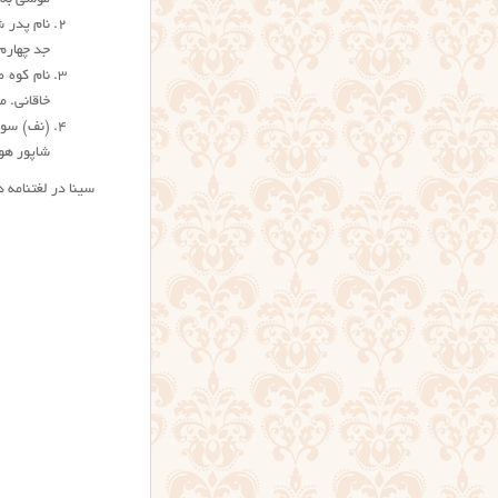
نام پدر 
جد چهارم 
نام کوه ط
خاقانی. م
(نف) سور
شاپور هو
سینا در لغتنامه