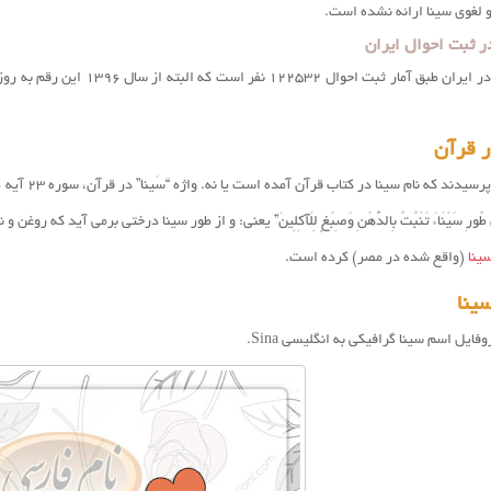
و لغوی سینا ارائه نشده است.
ر ثبت احوال ایران
در ایران طبق آمار ثبت احوال
۱۲۲۵۳۲
نفر است که البته از 
ر قرآن
ند که نام سینا در کتاب قرآن آمده است یا نه. واژه “سَینا” در قرآن، سوره ۲۳ آیه ۲۰ آمده است:
 مِنْ طُورِ سَيْنَاءَ تَنْبُتُ بِالدُّهْنِ وَصِبْغٍ لِلْآكِلِينَ” یعنی: و از طور سينا درختى برمى ‏آيد ك
ینا
(واقع شده در مصر) کرده است.
ینا
فایل اسم سینا گرافیکی به انگلیسی Sina.