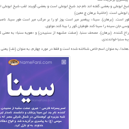
شیخ ابوعلی و بعضی گفته اند نام جد شیخ ابوعلی است و بعضی گویند لقب شیخ ابوعلی اس
ابوعلی است. (حاشیهٔ برهان چ معین)
ور است. (برهان). سیناء: پیغمبر میر است یوز او را بر مرکب میر است طور سینا. ناصرخس
وسی جان سینه را سینا کند طوطیان کور را بینا کند.مولوی.
اخ کننده. (برهان). مصحف سنبا. (صفت مشبهه از سنبیدن) و «هویه سنبا» به معنی کت
یه سنبا خواندندی.
 دهخدا، به عنوان اسم خاص شناخته شده است و فقط در مورد چهارم، به عنوان (نف) یعنی