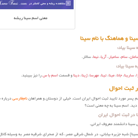
معنی اسم سینا ریشه
نا و هماهنگ با نام سینا
سینا بیاد:
امان
،
سام
،
سامیار
،
آریا
،
نیما
، سالار.
 سینا بیاد:
ا
،
سارینا
،
جانا
،
مینا
،
تینا
،
مهرسا
،
ژینا
،
دینا
و قسمت
اسم با س
را نیز ببینید.
ر ثبت احوال
سم پسر مورد تایید ثبت احوال ایران است. خیلی از دوستان و همراهان
نام‌فارسی
درباره م
 دید. اسم سینا به چه معنی است؟
 در ثبت احوال ایران
ی سینا دانشمند معروف ایرانی.
ینا) شبه جزیره‌ بیابانی، در شمال شرقی مصر، که از صحرای شرقیه‌ مصر به وسیله‌ کان